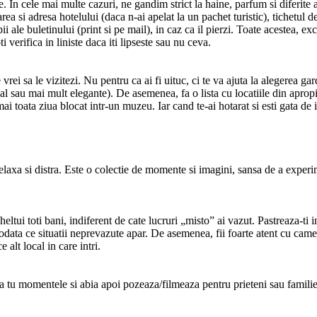
ele mai multe cazuri, ne gandim strict la haine, parfum si diferite acces
a si adresa hotelului (daca n-ai apelat la un pachet turistic), tichetul de i
 ale buletinului (print si pe mail), in caz ca il pierzi. Toate acestea, ex
 verifica in liniste daca iti lipseste sau nu ceva.
re vrei sa le vizitezi. Nu pentru ca ai fi uituc, ci te va ajuta la alegerea 
asual sau mai mult elegante). De asemenea, fa o lista cu locatiile din aprop
i toata ziua blocat intr-un muzeu. Iar cand te-ai hotarat si esti gata de 
 relaxa si distra. Este o colectie de momente si imagini, sansa de a exper
heltui toti bani, indiferent de cate lucruri „misto” ai vazut. Pastreaza-ti
iciodata ce situatii neprevazute apar. De asemenea, fii foarte atent cu cam
e alt local in care intri.
aza tu momentele si abia apoi pozeaza/filmeaza pentru prieteni sau famil