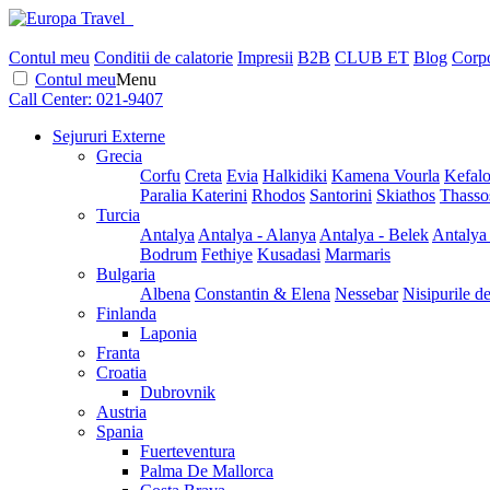
Contul meu
Conditii de calatorie
Impresii
B2B
CLUB ET
Blog
Corpo
Contul meu
Menu
Call Center:
021-9407
Sejururi Externe
Grecia
Corfu
Creta
Evia
Halkidiki
Kamena Vourla
Kefalo
Paralia Katerini
Rhodos
Santorini
Skiathos
Thasso
Turcia
Antalya
Antalya - Alanya
Antalya - Belek
Antalya
Bodrum
Fethiye
Kusadasi
Marmaris
Bulgaria
Albena
Constantin & Elena
Nessebar
Nisipurile d
Finlanda
Laponia
Franta
Croatia
Dubrovnik
Austria
Spania
Fuerteventura
Palma De Mallorca