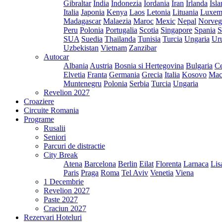
Gibraltar
India
Indonezia
Iordania
Iran
Irlanda
Isl
Italia
Japonia
Kenya
Laos
Letonia
Lituania
Luxem
Madagascar
Malaezia
Maroc
Mexic
Nepal
Norveg
Peru
Polonia
Portugalia
Scotia
Singapore
Spania
S
SUA
Suedia
Thailanda
Tunisia
Turcia
Ungaria
Ur
Uzbekistan
Vietnam
Zanzibar
Autocar
Albania
Austria
Bosnia si Hertegovina
Bulgaria
Ce
Elvetia
Franta
Germania
Grecia
Italia
Kosovo
Mac
Muntenegru
Polonia
Serbia
Turcia
Ungaria
Revelion 2027
Croaziere
Circuite Romania
Programe
Rusalii
Seniori
Parcuri de distractie
City Break
Atena
Barcelona
Berlin
Eilat
Florenta
Larnaca
Lis
Paris
Praga
Roma
Tel Aviv
Venetia
Viena
1 Decembrie
Revelion 2027
Paste 2027
Craciun 2027
Rezervari Hoteluri