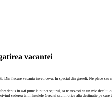
gatirea vacantei
iti. Din fiecare vacanta inveti ceva. In special din greseli. Ne place sau
rt depus in a-ti pune la punct sejurul, sa te trezesti ca un mic detaliu omi
ivind sederea ta in Insulele Greciei sau in orice alta destinatie pe care ti