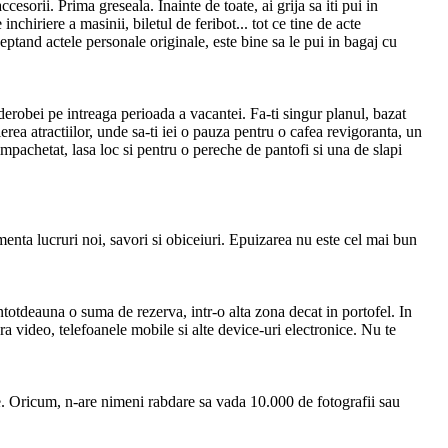
orii. Prima greseala. Inainte de toate, ai grija sa iti pui in
nchiriere a masinii, biletul de feribot... tot ce tine de acte
ceptand actele personale originale, este bine sa le pui in bagaj cu
garderobei pe intreaga perioada a vacantei. Fa-ti singur planul, bazat
ierea atractiilor, unde sa-ti iei o pauza pentru o cafea revigoranta, un
impachetat, lasa loc si pentru o pereche de pantofi si una de slapi
imenta lucruri noi, savori si obiceiuri. Epuizarea nu este cel mai bun
 intotdeauna o suma de rezerva, intr-o alta zona decat in portofel. In
era video, telefoanele mobile si alte device-uri electronice. Nu te
ie. Oricum, n-are nimeni rabdare sa vada 10.000 de fotografii sau