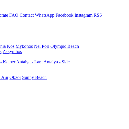
rate
FAQ
Contact
WhatsApp
Facebook
Instagram
RSS
nia
Kos
Mykonos
Nei Pori
Olympic Beach
s
Zakynthos
 - Kemer
Antalya - Lara
Antalya - Side
e Aur
Obzor
Sunny Beach