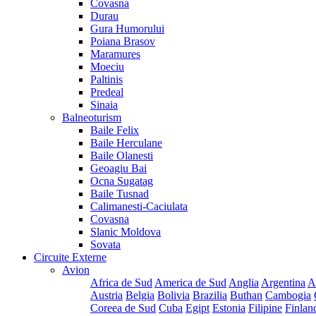
Covasna
Durau
Gura Humorului
Poiana Brasov
Maramures
Moeciu
Paltinis
Predeal
Sinaia
Balneoturism
Baile Felix
Baile Herculane
Baile Olanesti
Geoagiu Bai
Ocna Sugatag
Baile Tusnad
Calimanesti-Caciulata
Covasna
Slanic Moldova
Sovata
Circuite Externe
Avion
Africa de Sud
America de Sud
Anglia
Argentina
A
Austria
Belgia
Bolivia
Brazilia
Buthan
Cambogia
Coreea de Sud
Cuba
Egipt
Estonia
Filipine
Finlan