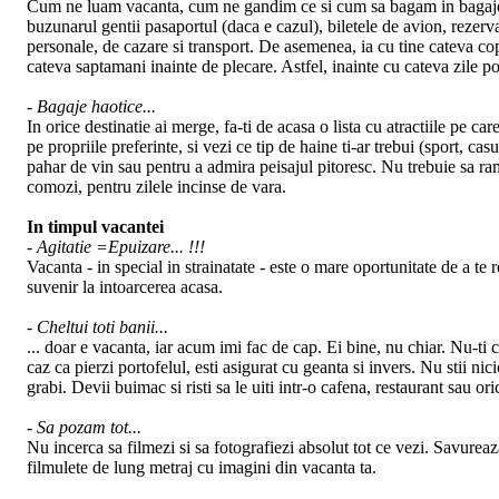
Cum ne luam vacanta, cum ne gandim ce si cum sa bagam in bagaje. In c
buzunarul gentii pasaportul (daca e cazul), biletele de avion, rezervare
personale, de cazare si transport. De asemenea, ia cu tine cateva copii
cateva saptamani inainte de plecare. Astfel, inainte cu cateva zile poti
- Bagaje haotice...
In orice destinatie ai merge, fa-ti de acasa o lista cu atractiile pe ca
pe propriile preferinte, si vezi ce tip de haine ti-ar trebui (sport, c
pahar de vin sau pentru a admira peisajul pitoresc. Nu trebuie sa rama
comozi, pentru zilele incinse de vara.
In timpul vacantei
- Agitatie =Epuizare... !!!
Vacanta - in special in strainatate - este o mare oportunitate de a te
suvenir la intoarcerea acasa.
- Cheltui toti banii...
... doar e vacanta, iar acum imi fac de cap. Ei bine, nu chiar. Nu-ti c
caz ca pierzi portofelul, esti asigurat cu geanta si invers. Nu stii n
grabi. Devii buimac si risti sa le uiti intr-o cafena, restaurant sau oric
- Sa pozam tot...
Nu incerca sa filmezi si sa fotografiezi absolut tot ce vezi. Savure
filmulete de lung metraj cu imagini din vacanta ta.