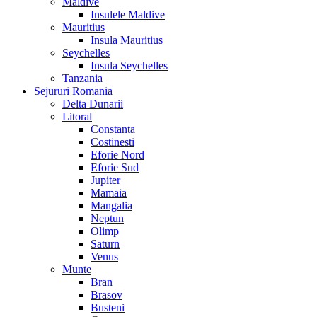
Maldive
Insulele Maldive
Mauritius
Insula Mauritius
Seychelles
Insula Seychelles
Tanzania
Sejururi Romania
Delta Dunarii
Litoral
Constanta
Costinesti
Eforie Nord
Eforie Sud
Jupiter
Mamaia
Mangalia
Neptun
Olimp
Saturn
Venus
Munte
Bran
Brasov
Busteni