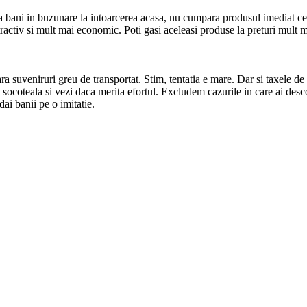
a bani in buzunare la intoarcerea acasa, nu cumpara produsul imediat ce l-
distractiv si mult mai economic. Poti gasi aceleasi produse la preturi mul
 suveniruri greu de transportat. Stim, tentatia e mare. Dar si taxele de 
i socoteala si vezi daca merita efortul. Excludem cazurile in care ai desco
dai banii pe o imitatie.