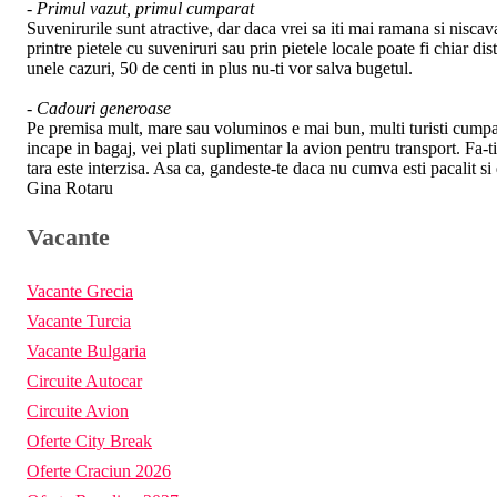
- Primul vazut, primul cumparat
Suvenirurile sunt atractive, dar daca vrei sa iti mai ramana si niscav
printre pietele cu suveniruri sau prin pietele locale poate fi chiar 
unele cazuri, 50 de centi in plus nu-ti vor salva bugetul.
- Cadouri generoase
Pe premisa mult, mare sau voluminos e mai bun, multi turisti cumpara
incape in bagaj, vei plati suplimentar la avion pentru transport. Fa-t
tara este interzisa. Asa ca, gandeste-te daca nu cumva esti pacalit si 
Gina Rotaru
Vacante
Vacante Grecia
Vacante Turcia
Vacante Bulgaria
Circuite Autocar
Circuite Avion
Oferte City Break
Oferte Craciun 2026