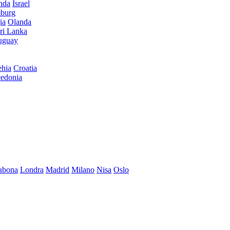
anda
Israel
burg
ia
Olanda
ri Lanka
uguay
hia
Croatia
edonia
abona
Londra
Madrid
Milano
Nisa
Oslo