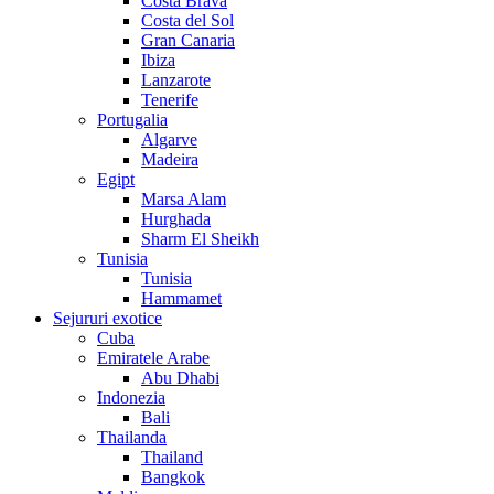
Costa Brava
Costa del Sol
Gran Canaria
Ibiza
Lanzarote
Tenerife
Portugalia
Algarve
Madeira
Egipt
Marsa Alam
Hurghada
Sharm El Sheikh
Tunisia
Tunisia
Hammamet
Sejururi exotice
Cuba
Emiratele Arabe
Abu Dhabi
Indonezia
Bali
Thailanda
Thailand
Bangkok