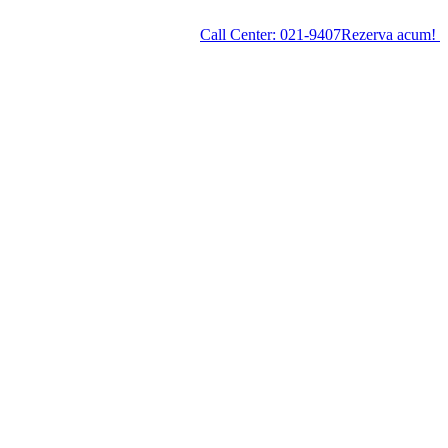
Call Center:
021-9407
Rezerva acum!