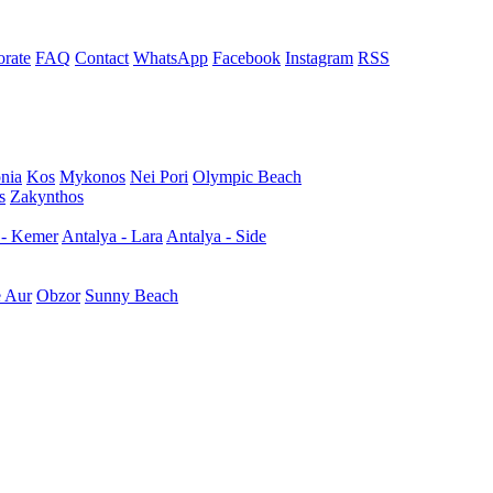
rate
FAQ
Contact
WhatsApp
Facebook
Instagram
RSS
nia
Kos
Mykonos
Nei Pori
Olympic Beach
s
Zakynthos
 - Kemer
Antalya - Lara
Antalya - Side
e Aur
Obzor
Sunny Beach