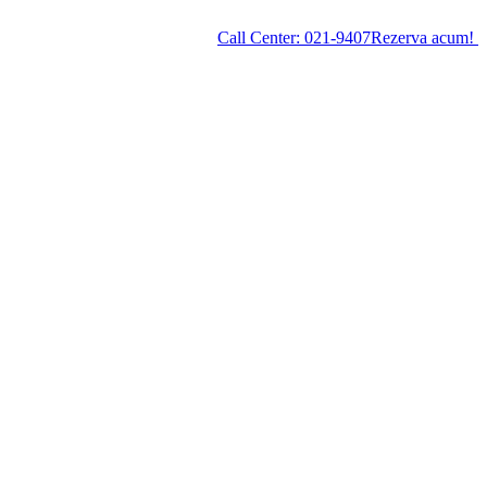
Call Center:
021-9407
Rezerva acum!