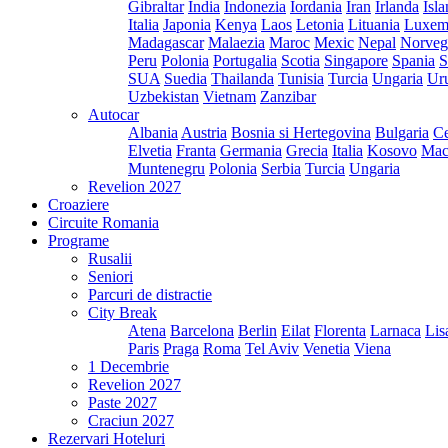
Gibraltar
India
Indonezia
Iordania
Iran
Irlanda
Isl
Italia
Japonia
Kenya
Laos
Letonia
Lituania
Luxem
Madagascar
Malaezia
Maroc
Mexic
Nepal
Norveg
Peru
Polonia
Portugalia
Scotia
Singapore
Spania
S
SUA
Suedia
Thailanda
Tunisia
Turcia
Ungaria
Ur
Uzbekistan
Vietnam
Zanzibar
Autocar
Albania
Austria
Bosnia si Hertegovina
Bulgaria
Ce
Elvetia
Franta
Germania
Grecia
Italia
Kosovo
Mac
Muntenegru
Polonia
Serbia
Turcia
Ungaria
Revelion 2027
Croaziere
Circuite Romania
Programe
Rusalii
Seniori
Parcuri de distractie
City Break
Atena
Barcelona
Berlin
Eilat
Florenta
Larnaca
Lis
Paris
Praga
Roma
Tel Aviv
Venetia
Viena
1 Decembrie
Revelion 2027
Paste 2027
Craciun 2027
Rezervari Hoteluri