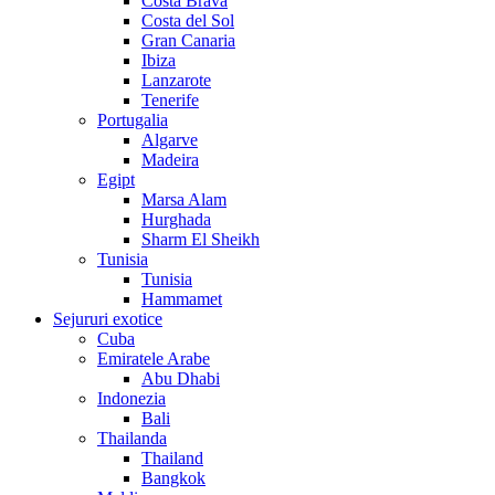
Costa Brava
Costa del Sol
Gran Canaria
Ibiza
Lanzarote
Tenerife
Portugalia
Algarve
Madeira
Egipt
Marsa Alam
Hurghada
Sharm El Sheikh
Tunisia
Tunisia
Hammamet
Sejururi exotice
Cuba
Emiratele Arabe
Abu Dhabi
Indonezia
Bali
Thailanda
Thailand
Bangkok