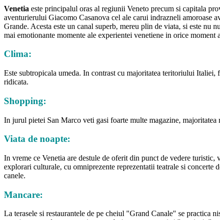
Venetia
este principalul oras al regiunii Veneto precum si capitala pro
aventurierului Giacomo Casanova cel ale carui indrazneli amoroase aveau
Grande. Acesta este un canal superb, mereu plin de viata, si este nu nu
mai emotionante momente ale experientei venetiene in orice moment al zil
Clima:
Este subtropicala umeda. In contrast cu majoritatea teritoriului Italiei,
ridicata.
Shopping:
In jurul pietei San Marco veti gasi foarte multe magazine, majoritatea r
Viata de noapte:
In vreme ce Venetia are destule de oferit din punct de vedere turistic, 
explorari culturale, cu omniprezente reprezentatii teatrale si concerte d
canele.
Mancare:
La terasele si restaurantele de pe cheiul "Grand Canale" se practica nis