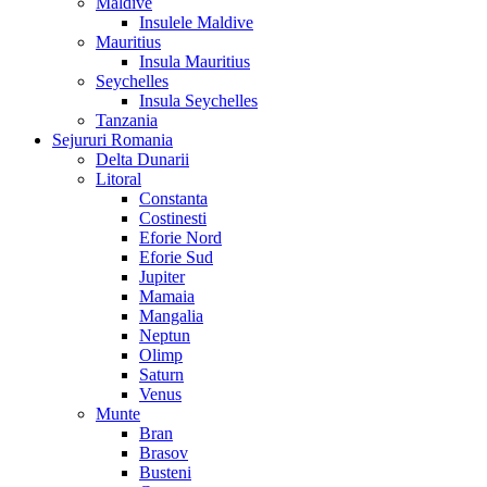
Maldive
Insulele Maldive
Mauritius
Insula Mauritius
Seychelles
Insula Seychelles
Tanzania
Sejururi Romania
Delta Dunarii
Litoral
Constanta
Costinesti
Eforie Nord
Eforie Sud
Jupiter
Mamaia
Mangalia
Neptun
Olimp
Saturn
Venus
Munte
Bran
Brasov
Busteni