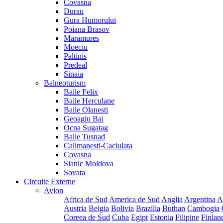
Covasna
Durau
Gura Humorului
Poiana Brasov
Maramures
Moeciu
Paltinis
Predeal
Sinaia
Balneoturism
Baile Felix
Baile Herculane
Baile Olanesti
Geoagiu Bai
Ocna Sugatag
Baile Tusnad
Calimanesti-Caciulata
Covasna
Slanic Moldova
Sovata
Circuite Externe
Avion
Africa de Sud
America de Sud
Anglia
Argentina
A
Austria
Belgia
Bolivia
Brazilia
Buthan
Cambogia
Coreea de Sud
Cuba
Egipt
Estonia
Filipine
Finlan