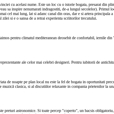
vinciei cu acelasi nume. Este un loc cu o istorie bogata, presarat din pl
 sa inspire nenumarati indragostiti, de-a lungul secolelor). Primul loc 
mai cel mai lung, lat si adanc canal din oras, dar e si artera principala
ei si e o sansa de a retrai experienta scriitorilor trecutului.
 faimos pentru climatul mediteranean deosebit de confortabil, iernile din 
eprezentante ale celor mai celebri designeri. Pentru iubitorii de antichi
viata de noapte pe plan local nu este la fel de bogata in oportunitati pr
e muzică clasica, si al discutiilor relaxante in compania prietenilor la u
te preturi astronomice. Si toate percep "coperto", un bacsis obligatoriu, 