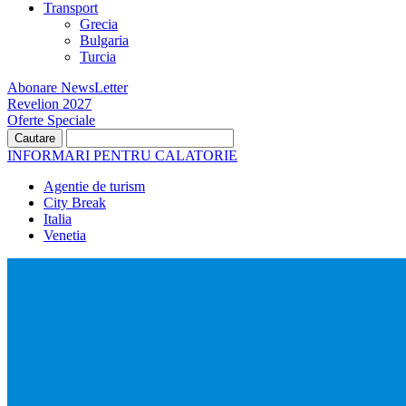
Transport
Grecia
Bulgaria
Turcia
Abonare NewsLetter
Revelion 2027
Oferte Speciale
INFORMARI PENTRU CALATORIE
Agentie de turism
City Break
Italia
Venetia