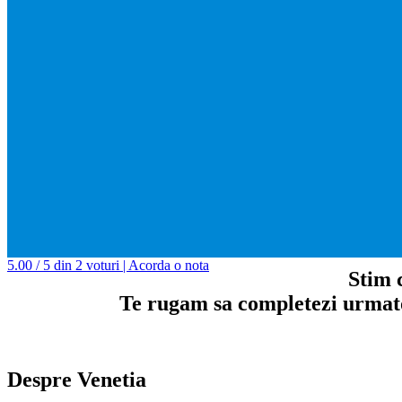
5.00 / 5 din 2 voturi | Acorda o nota
Stim c
Te rugam sa completezi urmator
Despre Venetia