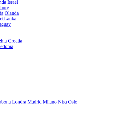
anda
Israel
burg
ia
Olanda
ri Lanka
uguay
hia
Croatia
edonia
abona
Londra
Madrid
Milano
Nisa
Oslo