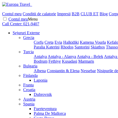
Contul meu
Conditii de calatorie
Impresii
B2B
CLUB ET
Blog
Corpo
Contul meu
Menu
Call Center:
021-9407
Sejururi Externe
Grecia
Corfu
Creta
Evia
Halkidiki
Kamena Vourla
Kefalo
Paralia Katerini
Rhodos
Santorini
Skiathos
Thasso
Turcia
Antalya
Antalya - Alanya
Antalya - Belek
Antalya
Bodrum
Fethiye
Kusadasi
Marmaris
Bulgaria
Albena
Constantin & Elena
Nessebar
Nisipurile d
Finlanda
Laponia
Franta
Croatia
Dubrovnik
Austria
Spania
Fuerteventura
Palma De Mallorca