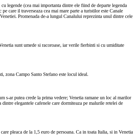
in cu legende (cea mai importanta dintre ele fiind de departe legenda
pe care il traverseaza cea mai mare parte a turistilor este Canale
 a Venetiei. Promenada de-a lungul Canalului reprezinta unul dintre cele
Venetia sunt umede si racoroase, iar verile fierbinti si cu umiditate
tati, zona Campo Santo Stefano este locul ideal.
ecum s-ar putea crede la prima vedere; Venetia ramane un loc al marilor
na dintre elegantele cafenele care dormiteaza pe malurile retelei de
care pleaca de la 1,5 euro de persoana. Ca in toata Italia, si in Venetia