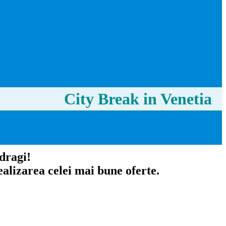
City Break in Venetia
 dragi!
alizarea celei mai bune oferte.