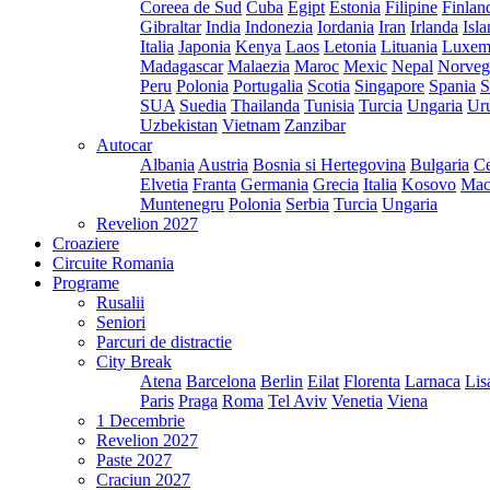
Coreea de Sud
Cuba
Egipt
Estonia
Filipine
Finlan
Gibraltar
India
Indonezia
Iordania
Iran
Irlanda
Isl
Italia
Japonia
Kenya
Laos
Letonia
Lituania
Luxem
Madagascar
Malaezia
Maroc
Mexic
Nepal
Norveg
Peru
Polonia
Portugalia
Scotia
Singapore
Spania
S
SUA
Suedia
Thailanda
Tunisia
Turcia
Ungaria
Ur
Uzbekistan
Vietnam
Zanzibar
Autocar
Albania
Austria
Bosnia si Hertegovina
Bulgaria
Ce
Elvetia
Franta
Germania
Grecia
Italia
Kosovo
Mac
Muntenegru
Polonia
Serbia
Turcia
Ungaria
Revelion 2027
Croaziere
Circuite Romania
Programe
Rusalii
Seniori
Parcuri de distractie
City Break
Atena
Barcelona
Berlin
Eilat
Florenta
Larnaca
Lis
Paris
Praga
Roma
Tel Aviv
Venetia
Viena
1 Decembrie
Revelion 2027
Paste 2027
Craciun 2027