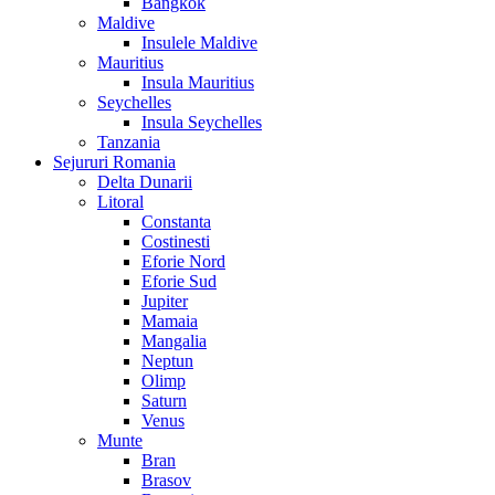
Bangkok
Maldive
Insulele Maldive
Mauritius
Insula Mauritius
Seychelles
Insula Seychelles
Tanzania
Sejururi Romania
Delta Dunarii
Litoral
Constanta
Costinesti
Eforie Nord
Eforie Sud
Jupiter
Mamaia
Mangalia
Neptun
Olimp
Saturn
Venus
Munte
Bran
Brasov