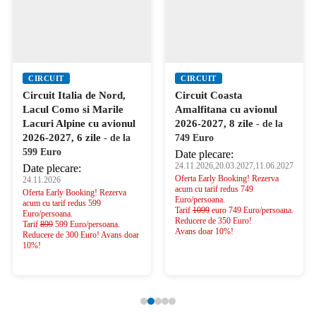
CIRCUIT
CIRCUIT
Circuit Italia de Nord,
Circuit Coasta
Lacul Como si Marile
Amalfitana cu avionul
Lacuri Alpine cu avionul
2026-2027, 8 zile
- de la
2026-2027, 6 zile
- de la
749 Euro
599 Euro
Date plecare:
24.11.2026,20.03.2027,11.06.2027
Date plecare:
Oferta Early Booking! Rezerva
24.11.2026
acum cu tarif redus 749
Oferta Early Booking! Rezerva
Euro/persoana.
acum cu tarif redus 599
Tarif
1099
euro 749 Euro/persoana.
Euro/persoana.
Reducere de 350 Euro!
Tarif
899
599 Euro/persoana.
Avans doar 10%!
Reducere de 300 Euro! Avans doar
10%!