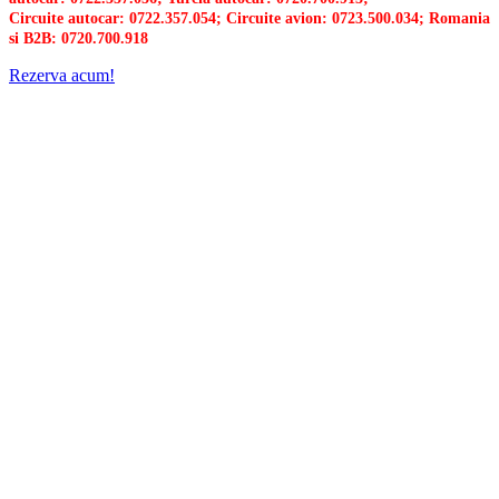
Circuite autocar: 0722.357.054; Circuite avion: 0723.500.034; Romania
si B2B: 0720.700.918
Rezerva acum!