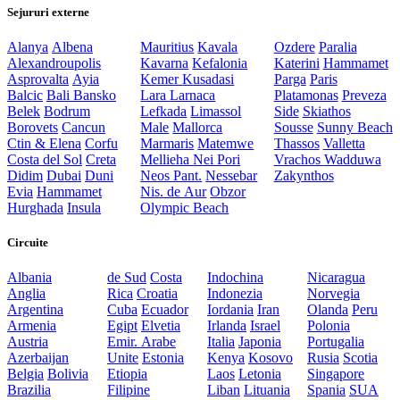
Sejururi externe
Alanya
Albena
Mauritius
Kavala
Ozdere
Paralia
Alexandroupolis
Kavarna
Kefalonia
Katerini
Hammamet
Asprovalta
Ayia
Kemer
Kusadasi
Parga
Paris
Balcic
Bali
Bansko
Lara
Larnaca
Platamonas
Preveza
Belek
Bodrum
Lefkada
Limassol
Side
Skiathos
Borovets
Cancun
Male
Mallorca
Sousse
Sunny Beach
Ctin & Elena
Corfu
Marmaris
Matemwe
Thassos
Valletta
Costa del Sol
Creta
Mellieha
Nei Pori
Vrachos
Wadduwa
Didim
Dubai
Duni
Neos Pant.
Nessebar
Zakynthos
Evia
Hammamet
Nis. de Aur
Obzor
Hurghada
Insula
Olympic Beach
Circuite
Albania
de Sud
Costa
Indochina
Nicaragua
Anglia
Rica
Croatia
Indonezia
Norvegia
Argentina
Cuba
Ecuador
Iordania
Iran
Olanda
Peru
Armenia
Egipt
Elvetia
Irlanda
Israel
Polonia
Austria
Emir. Arabe
Italia
Japonia
Portugalia
Azerbaijan
Unite
Estonia
Kenya
Kosovo
Rusia
Scotia
Belgia
Bolivia
Etiopia
Laos
Letonia
Singapore
Brazilia
Filipine
Liban
Lituania
Spania
SUA