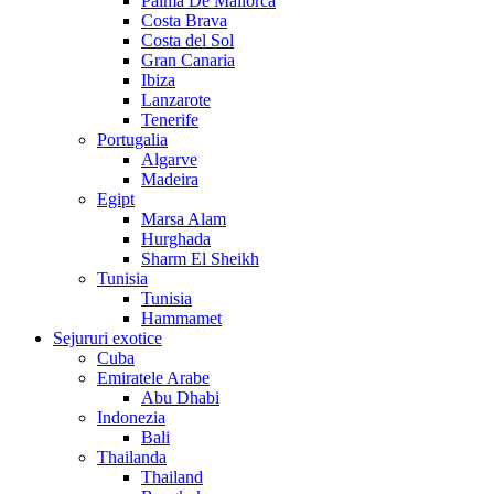
Palma De Mallorca
Costa Brava
Costa del Sol
Gran Canaria
Ibiza
Lanzarote
Tenerife
Portugalia
Algarve
Madeira
Egipt
Marsa Alam
Hurghada
Sharm El Sheikh
Tunisia
Tunisia
Hammamet
Sejururi exotice
Cuba
Emiratele Arabe
Abu Dhabi
Indonezia
Bali
Thailanda
Thailand