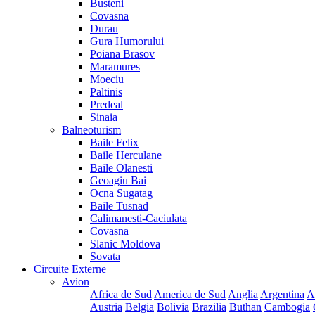
Busteni
Covasna
Durau
Gura Humorului
Poiana Brasov
Maramures
Moeciu
Paltinis
Predeal
Sinaia
Balneoturism
Baile Felix
Baile Herculane
Baile Olanesti
Geoagiu Bai
Ocna Sugatag
Baile Tusnad
Calimanesti-Caciulata
Covasna
Slanic Moldova
Sovata
Circuite Externe
Avion
Africa de Sud
America de Sud
Anglia
Argentina
A
Austria
Belgia
Bolivia
Brazilia
Buthan
Cambogia