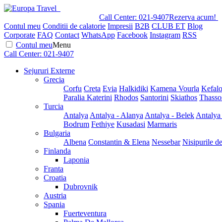
Call Center:
021-9407
Rezerva acum!
Contul meu
Conditii de calatorie
Impresii
B2B
CLUB ET
Blog
Corporate
FAQ
Contact
WhatsApp
Facebook
Instagram
RSS
Contul meu
Menu
Call Center:
021-9407
Sejururi Externe
Grecia
Corfu
Creta
Evia
Halkidiki
Kamena Vourla
Kefalo
Paralia Katerini
Rhodos
Santorini
Skiathos
Thasso
Turcia
Antalya
Antalya - Alanya
Antalya - Belek
Antalya
Bodrum
Fethiye
Kusadasi
Marmaris
Bulgaria
Albena
Constantin & Elena
Nessebar
Nisipurile d
Finlanda
Laponia
Franta
Croatia
Dubrovnik
Austria
Spania
Fuerteventura