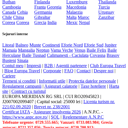
Buthan
Finlanda
Luxemburg
Thailanda
Cambogia
Franta
Georgia
Macedonia
Turcia
Canada
Cehia
Germania
Malaezia
Uruguay
Chile
China
Gibraltar
Malta
Maroc
Zanzibar
Coreea
Coreea
Grecia
India
Mexic
Nepal
Sejururi interne
Litoral
Balneo
Munte
Costinesti
Eforie Nord
Eforie Sud
Jupiter
Mamaia
Mangalia
Neptun
Vama Veche
Venus
Baile Felix
Baile
Herculane
Baile Tusnad
Calimanesti - Caciulata
Covasna
Brasov
Busteni
Sinaia
Contul meu
|
Impresii
|
B2B |
Agentii partenere
|
Club Europa Travel
|
Blog Europa Travel
|
Corporate
|
FAQ
|
Contact
|
Despre noi
|
Cariere
Termeni si conditii
|
Informatii utile
|
Protectia datelor personale
|
Regulament campanii
|
Asigurari calatorie
|
Taxe hoteliere
|
Harta
site
|
Contract cu turistul
EUROPA MERIDIAN RG SRL
|
CUI RO20945823
|
J2007002099407
|
Capital social: 25000 lei
|
Licenta turism nr.
221/02.09.2020
|
Brevet nr. 238/2001
Certificat IATA
-
Asigurare insolventa 2026
|
A.N.P.C.
-
https://www.anpc.gov.ro/
|
SOL
|
Reglementare A.N.P.C
Telefoane urgente: 0729.555.665; Vanzari: 0733.083.984; Grecia
autocar: 0722.357.056; Turcia autocar: 0720.700.913;