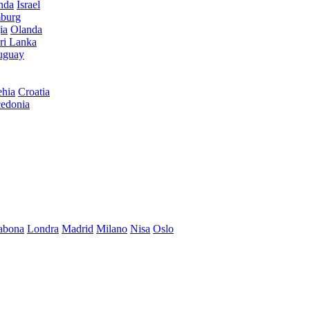
anda
Israel
burg
ia
Olanda
ri Lanka
uguay
hia
Croatia
edonia
abona
Londra
Madrid
Milano
Nisa
Oslo