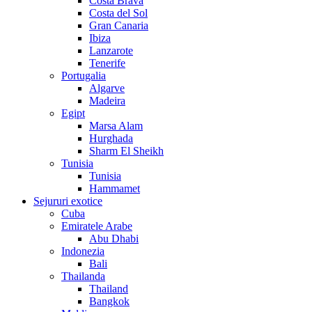
Costa Brava
Costa del Sol
Gran Canaria
Ibiza
Lanzarote
Tenerife
Portugalia
Algarve
Madeira
Egipt
Marsa Alam
Hurghada
Sharm El Sheikh
Tunisia
Tunisia
Hammamet
Sejururi exotice
Cuba
Emiratele Arabe
Abu Dhabi
Indonezia
Bali
Thailanda
Thailand
Bangkok