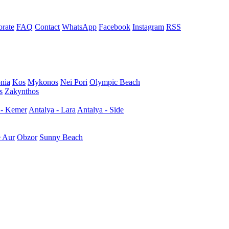
rate
FAQ
Contact
WhatsApp
Facebook
Instagram
RSS
nia
Kos
Mykonos
Nei Pori
Olympic Beach
s
Zakynthos
 - Kemer
Antalya - Lara
Antalya - Side
e Aur
Obzor
Sunny Beach