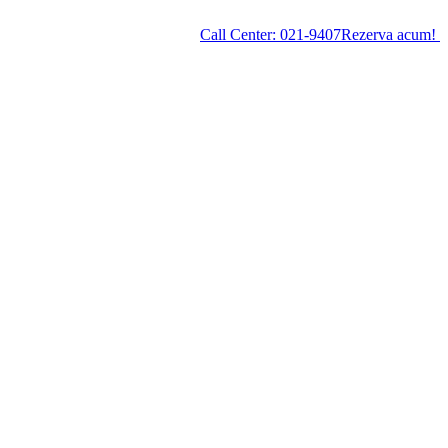
Call Center:
021-9407
Rezerva acum!