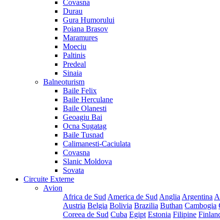
Covasna
Durau
Gura Humorului
Poiana Brasov
Maramures
Moeciu
Paltinis
Predeal
Sinaia
Balneoturism
Baile Felix
Baile Herculane
Baile Olanesti
Geoagiu Bai
Ocna Sugatag
Baile Tusnad
Calimanesti-Caciulata
Covasna
Slanic Moldova
Sovata
Circuite Externe
Avion
Africa de Sud
America de Sud
Anglia
Argentina
A
Austria
Belgia
Bolivia
Brazilia
Buthan
Cambogia
Coreea de Sud
Cuba
Egipt
Estonia
Filipine
Finlan