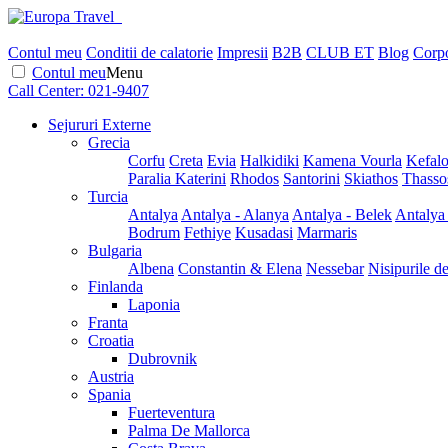
Contul meu
Conditii de calatorie
Impresii
B2B
CLUB ET
Blog
Corpo
Contul meu
Menu
Call Center:
021-9407
Sejururi Externe
Grecia
Corfu
Creta
Evia
Halkidiki
Kamena Vourla
Kefalo
Paralia Katerini
Rhodos
Santorini
Skiathos
Thasso
Turcia
Antalya
Antalya - Alanya
Antalya - Belek
Antalya
Bodrum
Fethiye
Kusadasi
Marmaris
Bulgaria
Albena
Constantin & Elena
Nessebar
Nisipurile d
Finlanda
Laponia
Franta
Croatia
Dubrovnik
Austria
Spania
Fuerteventura
Palma De Mallorca