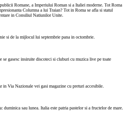
a Republicii Romane, a Imperiului Roman si a Italiei moderne. Tot Roma
impresionanta Columna a lui Traian? Tot in Roma se afla si statul
zentare in Consiliul Natiunilor Unite.
nie si de la mijlocul lui septembrie pana in octombrie.
 se gasesc insiruite discoteci si cluburi cu muzica live pe toate
ar in Via Nazionale vei gasi magazine cu preturi accesibile.
: duminica sau lunea. Italia este patria pastelor si a fructelor de mare.