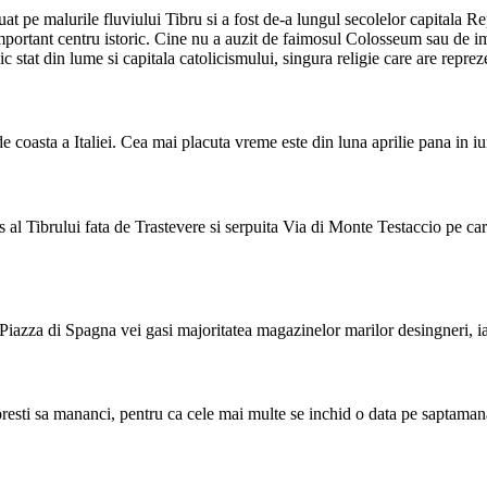
tuat pe malurile fluviului Tibru si a fost de-a lungul secolelor capital
n important centru istoric. Cine nu a auzit de faimosul Colosseum sau de 
c stat din lume si capitala catolicismului, singura religie care are repre
 coasta a Italiei. Cea mai placuta vreme este din luna aprilie pana in iu
al Tibrului fata de Trastevere si serpuita Via di Monte Testaccio pe care
 Piazza di Spagna vei gasi majoritatea magazinelor marilor desingneri, i
doresti sa mananci, pentru ca cele mai multe se inchid o data pe saptamana