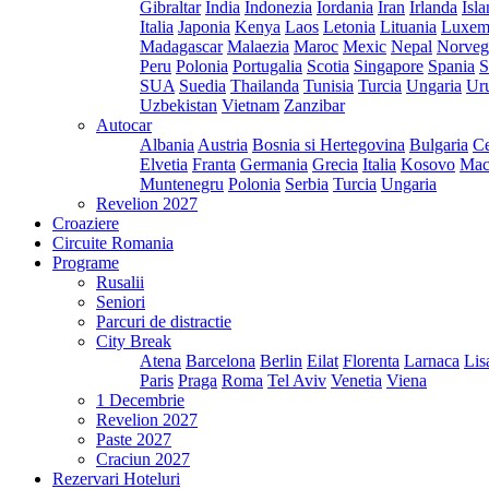
Gibraltar
India
Indonezia
Iordania
Iran
Irlanda
Isl
Italia
Japonia
Kenya
Laos
Letonia
Lituania
Luxem
Madagascar
Malaezia
Maroc
Mexic
Nepal
Norveg
Peru
Polonia
Portugalia
Scotia
Singapore
Spania
S
SUA
Suedia
Thailanda
Tunisia
Turcia
Ungaria
Ur
Uzbekistan
Vietnam
Zanzibar
Autocar
Albania
Austria
Bosnia si Hertegovina
Bulgaria
Ce
Elvetia
Franta
Germania
Grecia
Italia
Kosovo
Mac
Muntenegru
Polonia
Serbia
Turcia
Ungaria
Revelion 2027
Croaziere
Circuite Romania
Programe
Rusalii
Seniori
Parcuri de distractie
City Break
Atena
Barcelona
Berlin
Eilat
Florenta
Larnaca
Lis
Paris
Praga
Roma
Tel Aviv
Venetia
Viena
1 Decembrie
Revelion 2027
Paste 2027
Craciun 2027
Rezervari Hoteluri