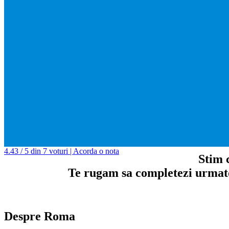
4.43 / 5 din 7 voturi | Acorda o nota
Stim c
Te rugam sa completezi urmator
Despre Roma