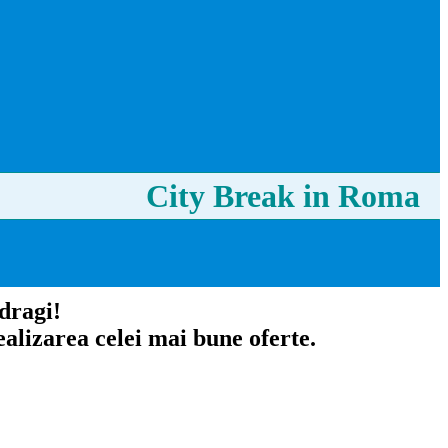
City Break in Roma
 dragi!
alizarea celei mai bune oferte.