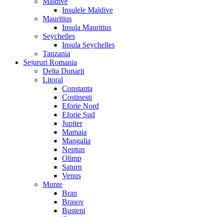
Maldive
Insulele Maldive
Mauritius
Insula Mauritius
Seychelles
Insula Seychelles
Tanzania
Sejururi Romania
Delta Dunarii
Litoral
Constanta
Costinesti
Eforie Nord
Eforie Sud
Jupiter
Mamaia
Mangalia
Neptun
Olimp
Saturn
Venus
Munte
Bran
Brasov
Busteni