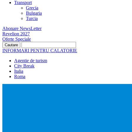
Transport
Grecia
Bulgaria
Turcia
Abonare NewsLetter
Revelion 2027
Oferte Speciale
INFORMARI PENTRU CALATORIE
Agentie de turism
City Break
Italia
Roma