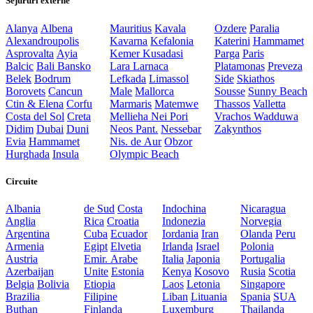
Sejururi externe
Alanya
Albena
Mauritius
Kavala
Ozdere
Paralia
Alexandroupolis
Kavarna
Kefalonia
Katerini
Hammamet
Asprovalta
Ayia
Kemer
Kusadasi
Parga
Paris
Balcic
Bali
Bansko
Lara
Larnaca
Platamonas
Preveza
Belek
Bodrum
Lefkada
Limassol
Side
Skiathos
Borovets
Cancun
Male
Mallorca
Sousse
Sunny Beach
Ctin & Elena
Corfu
Marmaris
Matemwe
Thassos
Valletta
Costa del Sol
Creta
Mellieha
Nei Pori
Vrachos
Wadduwa
Didim
Dubai
Duni
Neos Pant.
Nessebar
Zakynthos
Evia
Hammamet
Nis. de Aur
Obzor
Hurghada
Insula
Olympic Beach
Circuite
Albania
de Sud
Costa
Indochina
Nicaragua
Anglia
Rica
Croatia
Indonezia
Norvegia
Argentina
Cuba
Ecuador
Iordania
Iran
Olanda
Peru
Armenia
Egipt
Elvetia
Irlanda
Israel
Polonia
Austria
Emir. Arabe
Italia
Japonia
Portugalia
Azerbaijan
Unite
Estonia
Kenya
Kosovo
Rusia
Scotia
Belgia
Bolivia
Etiopia
Laos
Letonia
Singapore
Brazilia
Filipine
Liban
Lituania
Spania
SUA
Buthan
Finlanda
Luxemburg
Thailanda