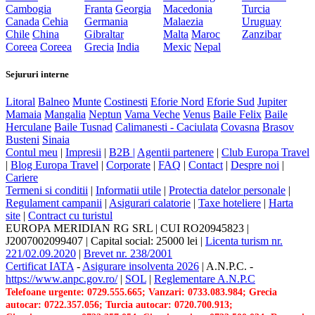
Cambogia
Franta
Georgia
Macedonia
Turcia
Canada
Cehia
Germania
Malaezia
Uruguay
Chile
China
Gibraltar
Malta
Maroc
Zanzibar
Coreea
Coreea
Grecia
India
Mexic
Nepal
Sejururi interne
Litoral
Balneo
Munte
Costinesti
Eforie Nord
Eforie Sud
Jupiter
Mamaia
Mangalia
Neptun
Vama Veche
Venus
Baile Felix
Baile
Herculane
Baile Tusnad
Calimanesti - Caciulata
Covasna
Brasov
Busteni
Sinaia
Contul meu
|
Impresii
|
B2B |
Agentii partenere
|
Club Europa Travel
|
Blog Europa Travel
|
Corporate
|
FAQ
|
Contact
|
Despre noi
|
Cariere
Termeni si conditii
|
Informatii utile
|
Protectia datelor personale
|
Regulament campanii
|
Asigurari calatorie
|
Taxe hoteliere
|
Harta
site
|
Contract cu turistul
EUROPA MERIDIAN RG SRL
|
CUI RO20945823
|
J2007002099407
|
Capital social: 25000 lei
|
Licenta turism nr.
221/02.09.2020
|
Brevet nr. 238/2001
Certificat IATA
-
Asigurare insolventa 2026
|
A.N.P.C.
-
https://www.anpc.gov.ro/
|
SOL
|
Reglementare A.N.P.C
Telefoane urgente: 0729.555.665; Vanzari: 0733.083.984; Grecia
autocar: 0722.357.056; Turcia autocar: 0720.700.913;