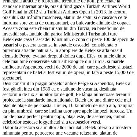
Principala atractie o reprezinta terenurile de golf, proiectate la
standarde internationale, orasul fiind gazda Turkish Airlines World
Golf Final in 2012 si a Turkish Airlines Open in 2013. In centrul
orasului, sta mândra moscheea, alaturi de statui si o cascada ce te
indruma spre zona de cumparaturi, cu bulevarde aliniate de copaci.
Aceasta zona este cheia turismului din Turcia, ea beneficiind de
investitii substantiale din partea Ministerului Turismului turc.
Belek este casa Cascadei Kursunlu, o zona cu peste 100 de specii de
pasari si o pestera ascunsa in spatele cascadei, considerata o
puternica atractie naturala. In apropiere de Belek se afla orasul
elenistic Perge, evaluat drept al doilea dupa Efes, cu unele dintre
cele mai bine conservate situri arheologice din Turcia, si marele
amfiteatru Aspendos, vechi de 2000 de ani, care gazduieste si astazi
reprezentatii de balet si festivaluri de opera, in fata a peste 15.000 de
spectatori.
Desi construit in pragul oraselor antice Perge si Aspendos, Belek a
fost gândit inca din 1980 ca o statiune de vacanta, destinata
sectorului de lux si iubitorilor de golf. Pe lânga numeroase terenuri
proiectate la standarde internationale, Belek are una dintre cele mai
placute plaje de pe coasta Turciei, 16 kilometri de nisip alb, franjurat
cu pini umbrosi, care se inclina usor spre apele limpezi, turcoaz. Un
loc de joaca perfect pentru copii, plaja este, de asemenea, cuibul
celebrelor testoase loggerhead si a testoaselor verzi.
Datorita acestora si a multor altor facilitati, Belek ofera o atmosfera
minunata pentru petrecerea une vacante relaxante, alaturi de