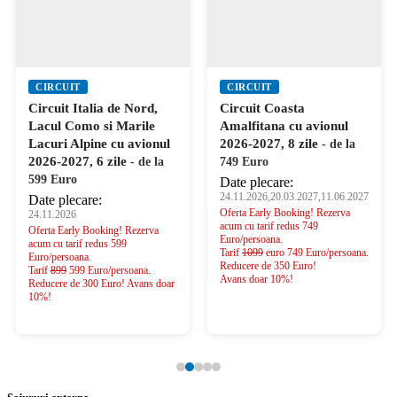
CIRCUIT
CIRCUIT
Circuit Italia de Nord,
Circuit Coasta
Lacul Como si Marile
Amalfitana cu avionul
Lacuri Alpine cu avionul
2026-2027, 8 zile
- de la
2026-2027, 6 zile
- de la
749 Euro
599 Euro
Date plecare:
24.11.2026,20.03.2027,11.06.2027
Date plecare:
Oferta Early Booking! Rezerva
24.11.2026
acum cu tarif redus 749
Oferta Early Booking! Rezerva
Euro/persoana.
acum cu tarif redus 599
Tarif
1099
euro 749 Euro/persoana.
Euro/persoana.
Reducere de 350 Euro!
Tarif
899
599 Euro/persoana.
Avans doar 10%!
Reducere de 300 Euro! Avans doar
10%!