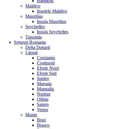
Bangkok
Maldive
Insulele Maldive
Mauritius
Insula Mauritius
Seychelles
Insula Seychelles
Tanzania
Sejururi Romania
Delta Dunarii
Litoral
Constanta
Costinesti
Eforie Nord
Eforie Sud
Jupiter
Mamaia
Mangalia
Neptun
Olimp
Saturn
Venus
Munte
Bran
Brasov