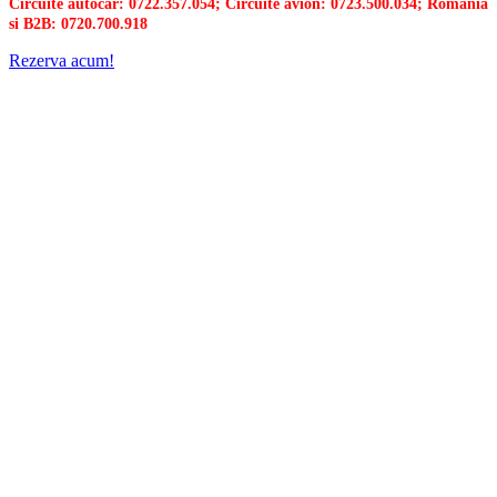
Circuite autocar: 0722.357.054; Circuite avion: 0723.500.034; Romania
si B2B: 0720.700.918
Rezerva acum!