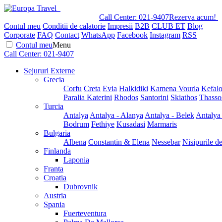
Call Center:
021-9407
Rezerva acum!
Contul meu
Conditii de calatorie
Impresii
B2B
CLUB ET
Blog
Corporate
FAQ
Contact
WhatsApp
Facebook
Instagram
RSS
Contul meu
Menu
Call Center:
021-9407
Sejururi Externe
Grecia
Corfu
Creta
Evia
Halkidiki
Kamena Vourla
Kefalo
Paralia Katerini
Rhodos
Santorini
Skiathos
Thasso
Turcia
Antalya
Antalya - Alanya
Antalya - Belek
Antalya
Bodrum
Fethiye
Kusadasi
Marmaris
Bulgaria
Albena
Constantin & Elena
Nessebar
Nisipurile d
Finlanda
Laponia
Franta
Croatia
Dubrovnik
Austria
Spania
Fuerteventura