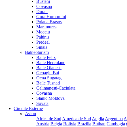
Busteni
Covasna
Durau
Gura Humorului
Poiana Brasov
Maramures
Moeciu
Paltinis
Predeal
Sinaia
Balneoturism
Baile Felix
Baile Herculane
Baile Olanesti
Geoagiu Bai
Ocna Sugatag
Baile Tusnad
Calimanesti-Caciulata
Covasna
Slanic Moldova
Sovata
Circuite Externe
Avion
Africa de Sud
America de Sud
Anglia
Argentina
A
Austria
Belgia
Bolivia
Brazilia
Buthan
Cambogia