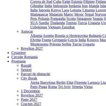
Coreea de Sud
Cuba
Egipt
Estonia
Filipine
Finlan
Gibraltar
India
Indonezia
Iordania
Iran
Irlanda
Isl
Italia
Japonia
Kenya
Laos
Letonia
Lituania
Luxem
Madagascar
Malaezia
Maroc
Mexic
Nepal
Norveg
Peru
Polonia
Portugalia
Scotia
Singapore
Spania
S
SUA
Suedia
Thailanda
Tunisia
Turcia
Ungaria
Ur
Uzbekistan
Vietnam
Zanzibar
Autocar
Albania
Austria
Bosnia si Hertegovina
Bulgaria
Ce
Elvetia
Franta
Germania
Grecia
Italia
Kosovo
Mac
Muntenegru
Polonia
Serbia
Turcia
Ungaria
Revelion 2027
Croaziere
Circuite Romania
Programe
Rusalii
Seniori
Parcuri de distractie
City Break
Atena
Barcelona
Berlin
Eilat
Florenta
Larnaca
Lis
Paris
Praga
Roma
Tel Aviv
Venetia
Viena
1 Decembrie
Revelion 2027
Paste 2027
Craciun 2027