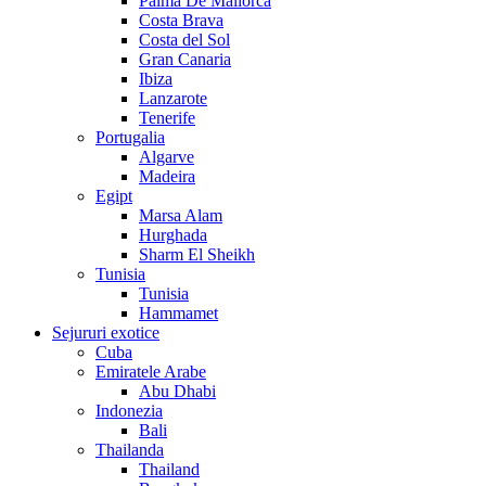
Palma De Mallorca
Costa Brava
Costa del Sol
Gran Canaria
Ibiza
Lanzarote
Tenerife
Portugalia
Algarve
Madeira
Egipt
Marsa Alam
Hurghada
Sharm El Sheikh
Tunisia
Tunisia
Hammamet
Sejururi exotice
Cuba
Emiratele Arabe
Abu Dhabi
Indonezia
Bali
Thailanda
Thailand