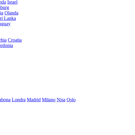
anda
Israel
burg
ia
Olanda
ri Lanka
uguay
hia
Croatia
edonia
abona
Londra
Madrid
Milano
Nisa
Oslo