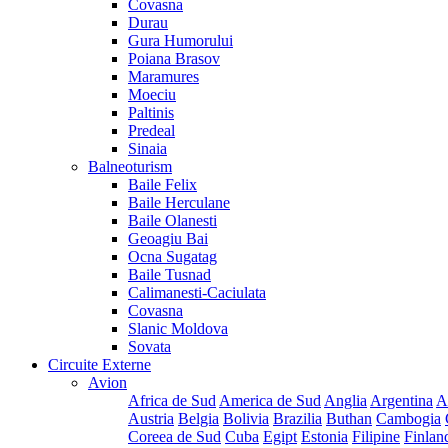
Covasna
Durau
Gura Humorului
Poiana Brasov
Maramures
Moeciu
Paltinis
Predeal
Sinaia
Balneoturism
Baile Felix
Baile Herculane
Baile Olanesti
Geoagiu Bai
Ocna Sugatag
Baile Tusnad
Calimanesti-Caciulata
Covasna
Slanic Moldova
Sovata
Circuite Externe
Avion
Africa de Sud
America de Sud
Anglia
Argentina
A
Austria
Belgia
Bolivia
Brazilia
Buthan
Cambogia
Coreea de Sud
Cuba
Egipt
Estonia
Filipine
Finlan