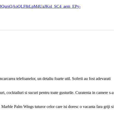
QursQAoQLF8rLpM4UaJKol_SC4_aem_EPy-
carcarea telefoanelor, un detaliu foarte util. Soferii au fost adevarati
turi, cocktailuri si sucuri pentru toate gusturile. Curatenia in camere s-a
l Marble Palm Wings tuturor celor care isi doresc o vacanta fara griji si