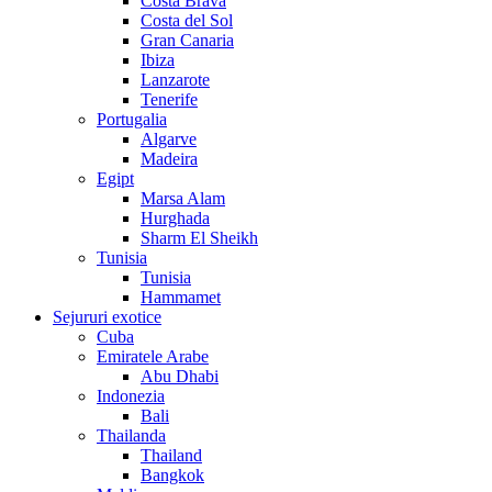
Costa Brava
Costa del Sol
Gran Canaria
Ibiza
Lanzarote
Tenerife
Portugalia
Algarve
Madeira
Egipt
Marsa Alam
Hurghada
Sharm El Sheikh
Tunisia
Tunisia
Hammamet
Sejururi exotice
Cuba
Emiratele Arabe
Abu Dhabi
Indonezia
Bali
Thailanda
Thailand
Bangkok