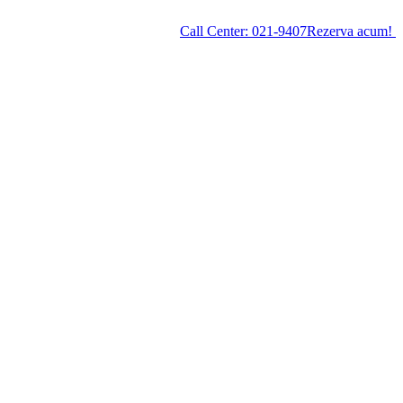
Call Center:
021-9407
Rezerva acum!