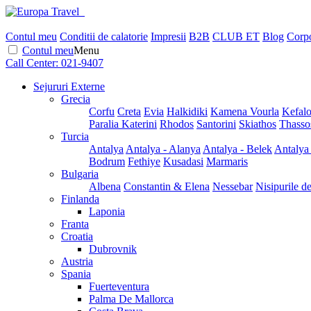
Contul meu
Conditii de calatorie
Impresii
B2B
CLUB ET
Blog
Corpo
Contul meu
Menu
Call Center:
021-9407
Sejururi Externe
Grecia
Corfu
Creta
Evia
Halkidiki
Kamena Vourla
Kefalo
Paralia Katerini
Rhodos
Santorini
Skiathos
Thasso
Turcia
Antalya
Antalya - Alanya
Antalya - Belek
Antalya
Bodrum
Fethiye
Kusadasi
Marmaris
Bulgaria
Albena
Constantin & Elena
Nessebar
Nisipurile d
Finlanda
Laponia
Franta
Croatia
Dubrovnik
Austria
Spania
Fuerteventura
Palma De Mallorca