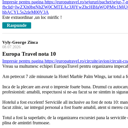
Impresie pentru pagina https://europatravel.ro/sejururi/pachet/sejur-7
fbclid=IwZXh0bgNhZW0CMTEAc3J0YwZhcHBfaWQPMjc1MjU
hbACYL5s2zleM00V3A
Este extraordinar ,un loc mirific !
Raspunde
Vyly-George Zinca
08.07.2026
Europa Travel nota 10
Impresie pentru pagina https://europatravel.ro/circuite/avion/circuit-c
Vreau sa multumesc echipei EuropaTravel pentru organizarea impecabil
Am petrecut 7 zile minunate la Hotel Marble Palm Wings, iar totul a fo
Inca de la plecare am avut o impresie foarte buna. Drumul cu autocarul a 
profesionisti: amabili, respectuosi si ne-au facut sa ne simtim in siguran
Hotelul a fost excelent! Serviciile all inclusive au fost de nota 10: manc
facut zilnic, iar intregul personal a fost foarte amabil, atent si mereu 
Totul a fost la superlativ, de la organizarea excursiei pana la servicii
plina de amintiri frumoase.