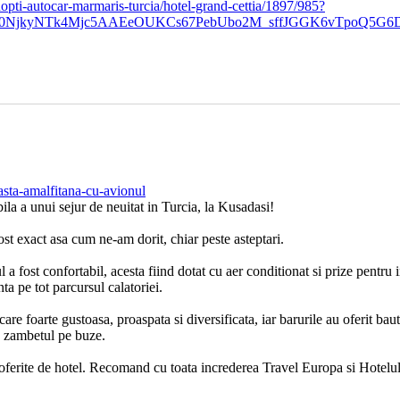
-nopti-autocar-marmaris-turcia/hotel-grand-cettia/1897/985?
0NjkyNTk4Mjc5AAEeOUKCs67PebUbo2M_sffJGGK6vTpoQ5G6D
oasta-amalfitana-cu-avionul
a a unui sejur de neuitat in Turcia, la Kusadasi!
st exact asa cum ne-am dorit, chiar peste asteptari.
fost confortabil, acesta fiind dotat cu aer conditionat si prize pentru in
ta pe tot parcursul calatoriei.
are foarte gustoasa, proaspata si diversificata, iar barurile au oferit bau
cu zambetul pe buze.
le oferite de hotel. Recomand cu toata increderea Travel Europa si Hotelu