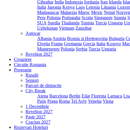
Gibraltar
India
Indonezia
Iordania
Iran
Irlanda
Isl
Italia
Japonia
Kenya
Laos
Letonia
Lituania
Luxem
Madagascar
Malaezia
Maroc
Mexic
Nepal
Norveg
Peru
Polonia
Portugalia
Scotia
Singapore
Spania
S
SUA
Suedia
Thailanda
Tunisia
Turcia
Ungaria
Ur
Uzbekistan
Vietnam
Zanzibar
Autocar
Albania
Austria
Bosnia si Hertegovina
Bulgaria
Ce
Elvetia
Franta
Germania
Grecia
Italia
Kosovo
Mac
Muntenegru
Polonia
Serbia
Turcia
Ungaria
Revelion 2027
Croaziere
Circuite Romania
Programe
Rusalii
Seniori
Parcuri de distractie
City Break
Atena
Barcelona
Berlin
Eilat
Florenta
Larnaca
Lis
Paris
Praga
Roma
Tel Aviv
Venetia
Viena
1 Decembrie
Revelion 2027
Paste 2027
Craciun 2027
Rezervari Hoteluri