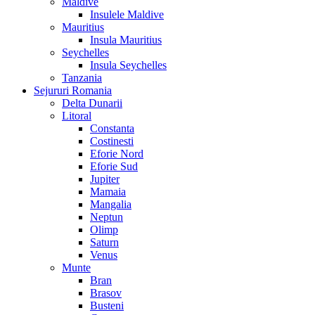
Maldive
Insulele Maldive
Mauritius
Insula Mauritius
Seychelles
Insula Seychelles
Tanzania
Sejururi Romania
Delta Dunarii
Litoral
Constanta
Costinesti
Eforie Nord
Eforie Sud
Jupiter
Mamaia
Mangalia
Neptun
Olimp
Saturn
Venus
Munte
Bran
Brasov
Busteni