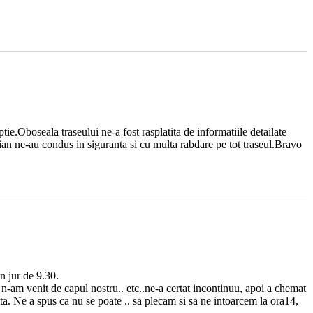
e.Oboseala traseului ne-a fost rasplatita de informatiile detailate
rian ne-au condus in siguranta si cu multa rabdare pe tot traseul.Bravo
n jur de 9.30.
n-am venit de capul nostru.. etc..ne-a certat incontinuu, apoi a chemat
ita. Ne a spus ca nu se poate .. sa plecam si sa ne intoarcem la ora14,