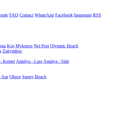
rate
FAQ
Contact
WhatsApp
Facebook
Instagram
RSS
nia
Kos
Mykonos
Nei Pori
Olympic Beach
s
Zakynthos
 - Kemer
Antalya - Lara
Antalya - Side
e Aur
Obzor
Sunny Beach