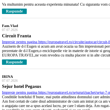
Va multumim pentru aceasta experienta minunata! Cu siguranta vom cal
Raspunde
Fam.Vlad
07.07.2026
Circuit Franta
Impresie pentru pagina https://europatravel.ro/circuite/autocar/circuit-
Auzisem de d-l Eugen si acum am avut ocazia sa fim impresionati persona
prezentate de d-l Eugen,o enciclopedie vie in materie de istorie si geo
EUROPA TRAVEL,ne vom revedea cu multa placere si in alte circui
Raspunde
IRINA
07.07.2026
Sejur hotel Pegasus
Impresie pentru pagina https://europatravel.ro/sejururi/pachet/sejur-7
Conditiile hotelului ff bune, mai putin atitudinea domnului care admini
Am fost certati de catre dnul administrator de cum am intrat pt ca am 
o angajata care ne-a spus acelasi lucru, pe care l stiam deja. Am rugat-