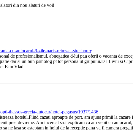
atori din nou alaturi de voi!
franta-cu-autocarul-9-zile-paris-reims-si-strasbourg
l de profesionalismul, abnegatiea d-lui pt.a oferii o vacanta de excepti
grafie dar si un bun psiholog pt tot personalul grupului.D-l Liviu si Cip
te. Fam.Vlad
-nopti-thassos-grecia-autocar/hotel-pegasus/1937/1436
streaza hotelul.Fiind cazati aproapte de port, am ajuns primii la cazare i
venit prea devreme. Am incercat sa-i explicam ca am venit cu autocarul, 
o sa ne lasa se asteptam in holul de la receptie pana va fi camera pregat