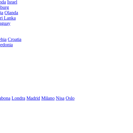
anda
Israel
burg
ia
Olanda
ri Lanka
uguay
hia
Croatia
edonia
abona
Londra
Madrid
Milano
Nisa
Oslo