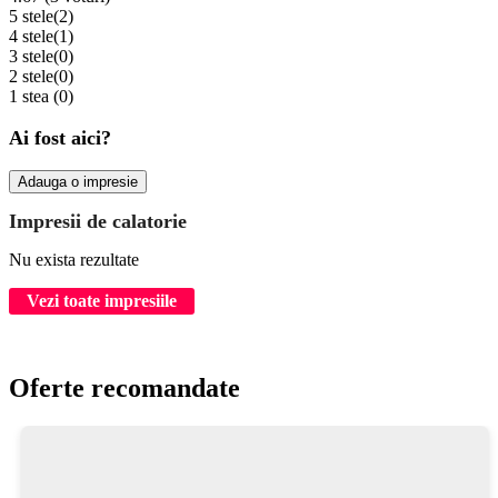
5 stele
(2)
4 stele
(1)
3 stele
(0)
2 stele
(0)
1 stea
(0)
Ai fost aici?
Adauga o impresie
Impresii de calatorie
Nu exista rezultate
Vezi toate impresiile
Oferte recomandate