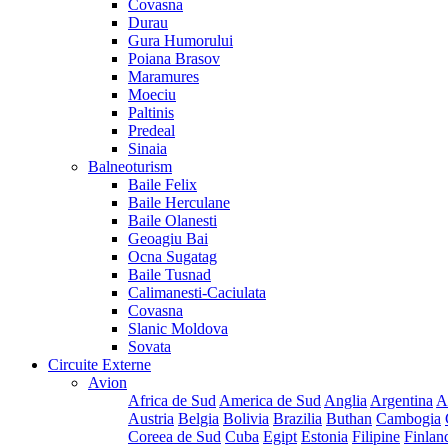
Covasna
Durau
Gura Humorului
Poiana Brasov
Maramures
Moeciu
Paltinis
Predeal
Sinaia
Balneoturism
Baile Felix
Baile Herculane
Baile Olanesti
Geoagiu Bai
Ocna Sugatag
Baile Tusnad
Calimanesti-Caciulata
Covasna
Slanic Moldova
Sovata
Circuite Externe
Avion
Africa de Sud
America de Sud
Anglia
Argentina
A
Austria
Belgia
Bolivia
Brazilia
Buthan
Cambogia
Coreea de Sud
Cuba
Egipt
Estonia
Filipine
Finlan