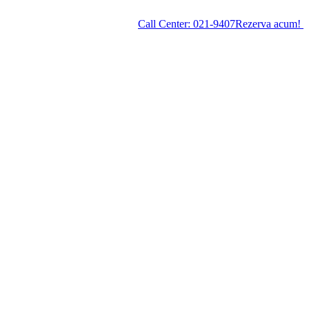
Call Center:
021-9407
Rezerva acum!