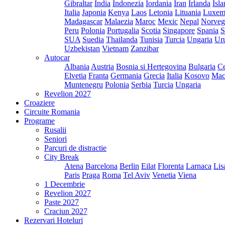
Gibraltar
India
Indonezia
Iordania
Iran
Irlanda
Isl
Italia
Japonia
Kenya
Laos
Letonia
Lituania
Luxem
Madagascar
Malaezia
Maroc
Mexic
Nepal
Norveg
Peru
Polonia
Portugalia
Scotia
Singapore
Spania
S
SUA
Suedia
Thailanda
Tunisia
Turcia
Ungaria
Ur
Uzbekistan
Vietnam
Zanzibar
Autocar
Albania
Austria
Bosnia si Hertegovina
Bulgaria
Ce
Elvetia
Franta
Germania
Grecia
Italia
Kosovo
Mac
Muntenegru
Polonia
Serbia
Turcia
Ungaria
Revelion 2027
Croaziere
Circuite Romania
Programe
Rusalii
Seniori
Parcuri de distractie
City Break
Atena
Barcelona
Berlin
Eilat
Florenta
Larnaca
Lis
Paris
Praga
Roma
Tel Aviv
Venetia
Viena
1 Decembrie
Revelion 2027
Paste 2027
Craciun 2027
Rezervari Hoteluri