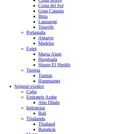
Costa Brava
Costa del Sol
Gran Canaria
Ibiza
Lanzarote
Tenerife
Portugalia
Algarve
Madeira
Egipt
Marsa Alam
Hurghada
Sharm El Sheikh
Tunisia
Tunisia
Hammamet
Sejururi exotice
Cuba
Emiratele Arabe
Abu Dhabi
Indonezia
Bali
Thailanda
Thailand
Bangkok