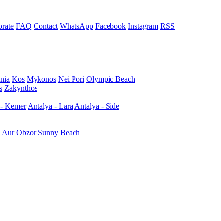
rate
FAQ
Contact
WhatsApp
Facebook
Instagram
RSS
nia
Kos
Mykonos
Nei Pori
Olympic Beach
s
Zakynthos
 - Kemer
Antalya - Lara
Antalya - Side
e Aur
Obzor
Sunny Beach