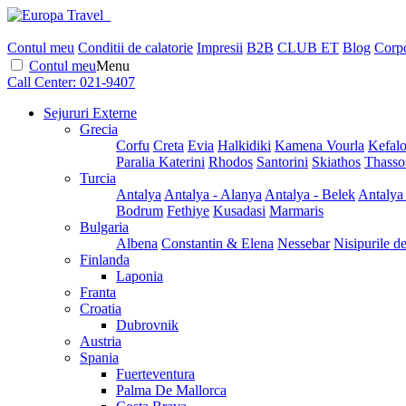
Contul meu
Conditii de calatorie
Impresii
B2B
CLUB ET
Blog
Corpo
Contul meu
Menu
Call Center:
021-9407
Sejururi Externe
Grecia
Corfu
Creta
Evia
Halkidiki
Kamena Vourla
Kefalo
Paralia Katerini
Rhodos
Santorini
Skiathos
Thasso
Turcia
Antalya
Antalya - Alanya
Antalya - Belek
Antalya
Bodrum
Fethiye
Kusadasi
Marmaris
Bulgaria
Albena
Constantin & Elena
Nessebar
Nisipurile d
Finlanda
Laponia
Franta
Croatia
Dubrovnik
Austria
Spania
Fuerteventura
Palma De Mallorca