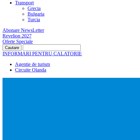
Transport
Grecia
Bulgaria
Turcia
Abonare NewsLetter
Revelion 2027
Oferte Speciale
INFORMARI PENTRU CALATORIE
Agentie de turism
Circuite Olanda