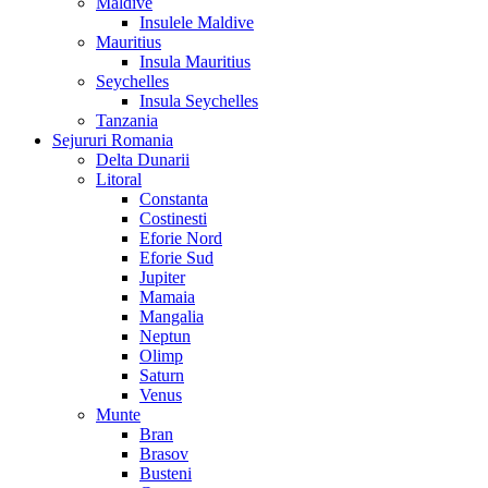
Maldive
Insulele Maldive
Mauritius
Insula Mauritius
Seychelles
Insula Seychelles
Tanzania
Sejururi Romania
Delta Dunarii
Litoral
Constanta
Costinesti
Eforie Nord
Eforie Sud
Jupiter
Mamaia
Mangalia
Neptun
Olimp
Saturn
Venus
Munte
Bran
Brasov
Busteni