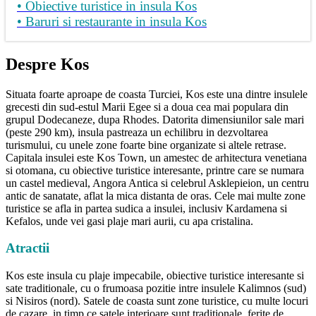
• Obiective turistice in insula Kos
• Baruri si restaurante in insula Kos
Despre Kos
Situata foarte aproape de coasta Turciei, Kos este una dintre insulele
grecesti din sud-estul Marii Egee si a doua cea mai populara din
grupul Dodecaneze, dupa Rhodes. Datorita dimensiunilor sale mari
(peste 290 km), insula pastreaza un echilibru in dezvoltarea
turismului, cu unele zone foarte bine organizate si altele retrase.
Capitala insulei este Kos Town, un amestec de arhitectura venetiana
si otomana, cu obiective turistice interesante, printre care se numara
un castel medieval, Angora Antica si celebrul Asklepieion, un centru
antic de sanatate, aflat la mica distanta de oras. Cele mai multe zone
turistice se afla in partea sudica a insulei, inclusiv Kardamena si
Kefalos, unde vei gasi plaje mari aurii, cu apa cristalina.
Atractii
Kos este insula cu plaje impecabile, obiective turistice interesante si
sate traditionale, cu o frumoasa pozitie intre insulele Kalimnos (sud)
si Nisiros (nord). Satele de coasta sunt zone turistice, cu multe locuri
de cazare, in timp ce satele interioare sunt traditionale, ferite de