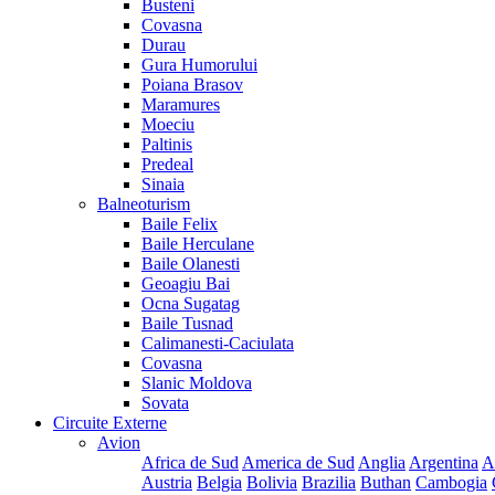
Busteni
Covasna
Durau
Gura Humorului
Poiana Brasov
Maramures
Moeciu
Paltinis
Predeal
Sinaia
Balneoturism
Baile Felix
Baile Herculane
Baile Olanesti
Geoagiu Bai
Ocna Sugatag
Baile Tusnad
Calimanesti-Caciulata
Covasna
Slanic Moldova
Sovata
Circuite Externe
Avion
Africa de Sud
America de Sud
Anglia
Argentina
A
Austria
Belgia
Bolivia
Brazilia
Buthan
Cambogia