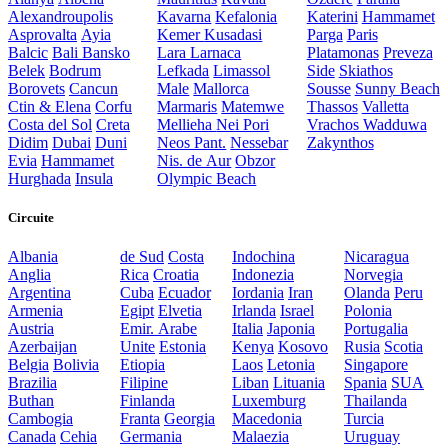
Alexandroupolis
Kavarna
Kefalonia
Katerini
Hammamet
Asprovalta
Ayia
Kemer
Kusadasi
Parga
Paris
Balcic
Bali
Bansko
Lara
Larnaca
Platamonas
Preveza
Belek
Bodrum
Lefkada
Limassol
Side
Skiathos
Borovets
Cancun
Male
Mallorca
Sousse
Sunny Beach
Ctin & Elena
Corfu
Marmaris
Matemwe
Thassos
Valletta
Costa del Sol
Creta
Mellieha
Nei Pori
Vrachos
Wadduwa
Didim
Dubai
Duni
Neos Pant.
Nessebar
Zakynthos
Evia
Hammamet
Nis. de Aur
Obzor
Hurghada
Insula
Olympic Beach
Circuite
Albania
de Sud
Costa
Indochina
Nicaragua
Anglia
Rica
Croatia
Indonezia
Norvegia
Argentina
Cuba
Ecuador
Iordania
Iran
Olanda
Peru
Armenia
Egipt
Elvetia
Irlanda
Israel
Polonia
Austria
Emir. Arabe
Italia
Japonia
Portugalia
Azerbaijan
Unite
Estonia
Kenya
Kosovo
Rusia
Scotia
Belgia
Bolivia
Etiopia
Laos
Letonia
Singapore
Brazilia
Filipine
Liban
Lituania
Spania
SUA
Buthan
Finlanda
Luxemburg
Thailanda
Cambogia
Franta
Georgia
Macedonia
Turcia
Canada
Cehia
Germania
Malaezia
Uruguay