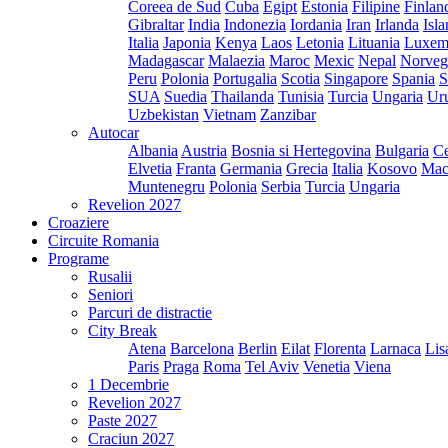
Coreea de Sud
Cuba
Egipt
Estonia
Filipine
Finlan
Gibraltar
India
Indonezia
Iordania
Iran
Irlanda
Isl
Italia
Japonia
Kenya
Laos
Letonia
Lituania
Luxem
Madagascar
Malaezia
Maroc
Mexic
Nepal
Norveg
Peru
Polonia
Portugalia
Scotia
Singapore
Spania
S
SUA
Suedia
Thailanda
Tunisia
Turcia
Ungaria
Ur
Uzbekistan
Vietnam
Zanzibar
Autocar
Albania
Austria
Bosnia si Hertegovina
Bulgaria
Ce
Elvetia
Franta
Germania
Grecia
Italia
Kosovo
Mac
Muntenegru
Polonia
Serbia
Turcia
Ungaria
Revelion 2027
Croaziere
Circuite Romania
Programe
Rusalii
Seniori
Parcuri de distractie
City Break
Atena
Barcelona
Berlin
Eilat
Florenta
Larnaca
Lis
Paris
Praga
Roma
Tel Aviv
Venetia
Viena
1 Decembrie
Revelion 2027
Paste 2027
Craciun 2027