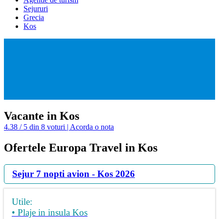
Sejururi
Grecia
Kos
Vacante in Kos
4.38 / 5 din 8 voturi | Acorda o nota
Ofertele Europa Travel in Kos
Sejur 7 nopti avion - Kos 2026
Utile:
• Plaje in insula Kos