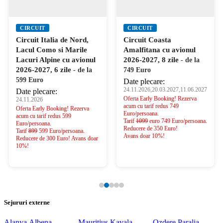
CIRCUIT
CIRCUIT
Circuit Italia de Nord,
Circuit Coasta
Lacul Como si Marile
Amalfitana cu avionul
Lacuri Alpine cu avionul
2026-2027, 8 zile
- de la
2026-2027, 6 zile
- de la
749 Euro
599 Euro
Date plecare:
24.11.2026,20.03.2027,11.06.2027
Date plecare:
Oferta Early Booking! Rezerva
24.11.2026
acum cu tarif redus 749
Oferta Early Booking! Rezerva
Euro/persoana.
acum cu tarif redus 599
Tarif
1099
euro 749 Euro/persoana.
Euro/persoana.
Reducere de 350 Euro!
Tarif
899
599 Euro/persoana.
Avans doar 10%!
Reducere de 300 Euro! Avans doar
10%!
Sejururi externe
Alanya
Albena
Mauritius
Kavala
Ozdere
Paralia