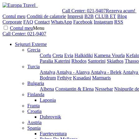
Call Center:
021-9407
Rezerva acum!
Contul meu
Conditii de calatorie
Impresii
B2B
CLUB ET
Blog
Corporate
FAQ
Contact
WhatsApp
Facebook
Instagram
RSS
Contul meu
Menu
Call Center:
021-9407
Sejururi Externe
Grecia
Corfu
Creta
Evia
Halkidiki
Kamena Vourla
Kefalo
Paralia Katerini
Rhodos
Santorini
Skiathos
Thasso
Turcia
Antalya
Antalya - Alanya
Antalya - Belek
Antalya
Bodrum
Fethiye
Kusadasi
Marmaris
Bulgaria
Albena
Constantin & Elena
Nessebar
Nisipurile d
Finlanda
Laponia
Franta
Croatia
Dubrovnik
Austria
Spania
Fuerteventura