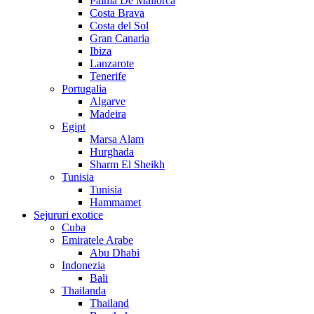
Palma De Mallorca
Costa Brava
Costa del Sol
Gran Canaria
Ibiza
Lanzarote
Tenerife
Portugalia
Algarve
Madeira
Egipt
Marsa Alam
Hurghada
Sharm El Sheikh
Tunisia
Tunisia
Hammamet
Sejururi exotice
Cuba
Emiratele Arabe
Abu Dhabi
Indonezia
Bali
Thailanda
Thailand