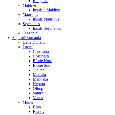
Bangkok
Maldive
Insulele Maldive
Mauritius
Insula Mauritius
Seychelles
Insula Seychelles
Tanzania
Sejururi Romania
Delta Dunarii
Litoral
Constanta
Costinesti
Eforie Nord
Eforie Sud
Jupiter
Mamaia
Mangalia
Neptun
Olimp
Saturn
Venus
Munte
Bran
Brasov