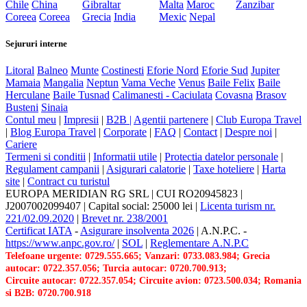
Chile
China
Gibraltar
Malta
Maroc
Zanzibar
Coreea
Coreea
Grecia
India
Mexic
Nepal
Sejururi interne
Litoral
Balneo
Munte
Costinesti
Eforie Nord
Eforie Sud
Jupiter
Mamaia
Mangalia
Neptun
Vama Veche
Venus
Baile Felix
Baile
Herculane
Baile Tusnad
Calimanesti - Caciulata
Covasna
Brasov
Busteni
Sinaia
Contul meu
|
Impresii
|
B2B |
Agentii partenere
|
Club Europa Travel
|
Blog Europa Travel
|
Corporate
|
FAQ
|
Contact
|
Despre noi
|
Cariere
Termeni si conditii
|
Informatii utile
|
Protectia datelor personale
|
Regulament campanii
|
Asigurari calatorie
|
Taxe hoteliere
|
Harta
site
|
Contract cu turistul
EUROPA MERIDIAN RG SRL
|
CUI RO20945823
|
J2007002099407
|
Capital social: 25000 lei
|
Licenta turism nr.
221/02.09.2020
|
Brevet nr. 238/2001
Certificat IATA
-
Asigurare insolventa 2026
|
A.N.P.C.
-
https://www.anpc.gov.ro/
|
SOL
|
Reglementare A.N.P.C
Telefoane urgente: 0729.555.665; Vanzari: 0733.083.984; Grecia
autocar: 0722.357.056; Turcia autocar: 0720.700.913;
Circuite autocar: 0722.357.054; Circuite avion: 0723.500.034; Romania
si B2B: 0720.700.918