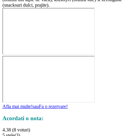
(snacksuri dulci, prajite).
Afla mai multe!
sau
Fa o rezervare!
Acordati o nota:
4.38 (8 voturi)
5 stele
(3)