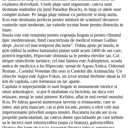
exaltarea dezvoltarii. Unele plaje sunt organizate, cateva sunt
destinate nudistilor (in jurul Paradise Beach), in timp ce altele sunt
complet izolate. Pe langa plaje intinse cu pietricele si nisip auriu,
Kos este destinatia perfecta pentru iubitorii de windsurf deoarece
vanturile sunt moderate, iar valurile tocmai bune pentru distractia in
mare.
Insula este este renumita pentru vegetația bogata si pentru climatul
tipic mediteranean, fiind caracterizata de medicul roman Gallino
drept „locul cel mai temperat din lume”. Odata ajuns pe insula, te
poti odihni la umbra batranului platan sadit acum 2400 de ani care,
potrivit legendei, Hipocrate obisnuia sa le predea elevilor sai. Cat
despre obiectivele turistice, cel mai faimos este Asklepieion, scoala
antica de medicica a lui Hipocrate, urmat de Agora Antica, Odeonul
Roman , Castelul Venetian din oras si Castelul din Antimachia. Un
obiectiv major este Agios Fokas, un izvor termal fierbinte situat la 10
km de capitala, care formeaza un lac aparte.
Capitala si imprejurimile ei sunt bogate in monumente istorice si
situri arheologice, si pot fi strabatute cu bicicleta, iar daca vrei
relaxare, mergi in satul pitoresc Kefalos, aflat in sud-vestul orasului
Kos. Pe faleza gasesti numeroase taverne si restaurante, care se
intrec atat prin mancare, cat si prin locatie, pentru a oferi cele mai
impresionante privelisti asupra insulei. Bucataria locala are si ea
propriile particularitati, iar cateva dintre specialitatile pe care trebuie
sa le incerci sunt xinomyzithra (supa cu branza), galomyzithra
(branza din lapte de vaca), krasotyri (branza iute) si xerotigana