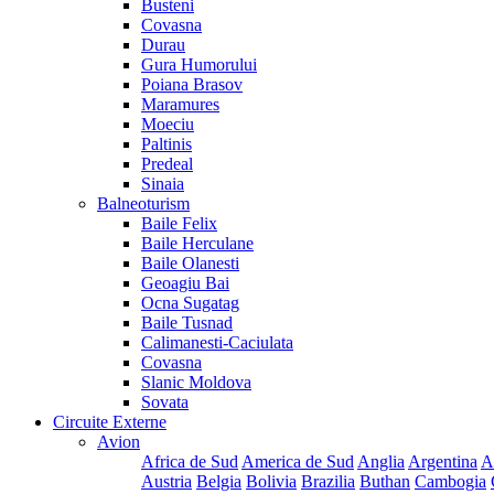
Busteni
Covasna
Durau
Gura Humorului
Poiana Brasov
Maramures
Moeciu
Paltinis
Predeal
Sinaia
Balneoturism
Baile Felix
Baile Herculane
Baile Olanesti
Geoagiu Bai
Ocna Sugatag
Baile Tusnad
Calimanesti-Caciulata
Covasna
Slanic Moldova
Sovata
Circuite Externe
Avion
Africa de Sud
America de Sud
Anglia
Argentina
A
Austria
Belgia
Bolivia
Brazilia
Buthan
Cambogia