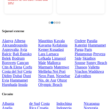
10%!
Sejururi externe
Alanya
Albena
Mauritius
Kavala
Ozdere
Paralia
Alexandroupolis
Kavarna
Kefalonia
Katerini
Hammamet
Asprovalta
Ayia
Kemer
Kusadasi
Parga
Paris
Balcic
Bali
Bansko
Lara
Larnaca
Platamonas
Preveza
Belek
Bodrum
Lefkada
Limassol
Side
Skiathos
Borovets
Cancun
Male
Mallorca
Sousse
Sunny Beach
Ctin & Elena
Corfu
Marmaris
Matemwe
Thassos
Valletta
Costa del Sol
Creta
Mellieha
Nei Pori
Vrachos
Wadduwa
Didim
Dubai
Duni
Neos Pant.
Nessebar
Zakynthos
Evia
Hammamet
Nis. de Aur
Obzor
Hurghada
Insula
Olympic Beach
Circuite
Albania
de Sud
Costa
Indochina
Nicaragua
Anglia
Rica
Croatia
Indonezia
Norvegia