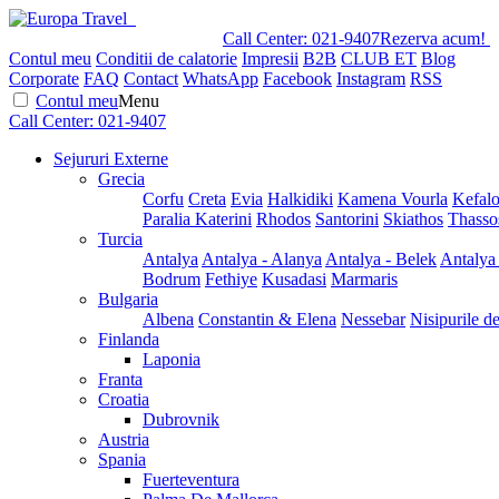
Call Center:
021-9407
Rezerva acum!
Contul meu
Conditii de calatorie
Impresii
B2B
CLUB ET
Blog
Corporate
FAQ
Contact
WhatsApp
Facebook
Instagram
RSS
Contul meu
Menu
Call Center:
021-9407
Sejururi Externe
Grecia
Corfu
Creta
Evia
Halkidiki
Kamena Vourla
Kefalo
Paralia Katerini
Rhodos
Santorini
Skiathos
Thasso
Turcia
Antalya
Antalya - Alanya
Antalya - Belek
Antalya
Bodrum
Fethiye
Kusadasi
Marmaris
Bulgaria
Albena
Constantin & Elena
Nessebar
Nisipurile d
Finlanda
Laponia
Franta
Croatia
Dubrovnik
Austria
Spania
Fuerteventura