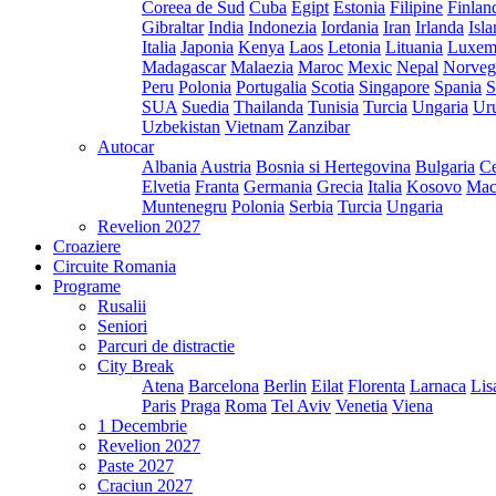
Coreea de Sud
Cuba
Egipt
Estonia
Filipine
Finlan
Gibraltar
India
Indonezia
Iordania
Iran
Irlanda
Isl
Italia
Japonia
Kenya
Laos
Letonia
Lituania
Luxem
Madagascar
Malaezia
Maroc
Mexic
Nepal
Norveg
Peru
Polonia
Portugalia
Scotia
Singapore
Spania
S
SUA
Suedia
Thailanda
Tunisia
Turcia
Ungaria
Ur
Uzbekistan
Vietnam
Zanzibar
Autocar
Albania
Austria
Bosnia si Hertegovina
Bulgaria
Ce
Elvetia
Franta
Germania
Grecia
Italia
Kosovo
Mac
Muntenegru
Polonia
Serbia
Turcia
Ungaria
Revelion 2027
Croaziere
Circuite Romania
Programe
Rusalii
Seniori
Parcuri de distractie
City Break
Atena
Barcelona
Berlin
Eilat
Florenta
Larnaca
Lis
Paris
Praga
Roma
Tel Aviv
Venetia
Viena
1 Decembrie
Revelion 2027
Paste 2027
Craciun 2027