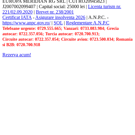
EUROPA MERIDIAN RG SRL
|
CUI RO20945823
|
J2007002099407
|
Capital social: 25000 lei
|
Licenta turism nr.
221/02.09.2020
|
Brevet nr. 238/2001
Certificat IATA
-
Asigurare insolventa 2026
|
A.N.P.C.
-
https://www.anpc.gov.ro/
|
SOL
|
Reglementare A.N.P.C
Telefoane urgente: 0729.555.665; Vanzari: 0733.083.984; Grecia
autocar: 0722.357.056; Turcia autocar: 0720.700.913;
Circuite autocar: 0722.357.054; Circuite avion: 0723.500.034; Romania
si B2B: 0720.700.918
Rezerva acum!