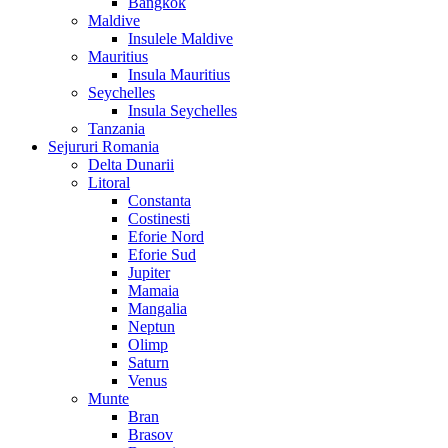
Bangkok
Maldive
Insulele Maldive
Mauritius
Insula Mauritius
Seychelles
Insula Seychelles
Tanzania
Sejururi Romania
Delta Dunarii
Litoral
Constanta
Costinesti
Eforie Nord
Eforie Sud
Jupiter
Mamaia
Mangalia
Neptun
Olimp
Saturn
Venus
Munte
Bran
Brasov