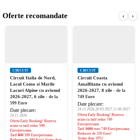
Oferte recomandate
‹
›
CIRCUIT
CIRCUIT
Circuit Italia de Nord,
Circuit Coasta
Lacul Como si Marile
Amalfitana cu avionul
Lacuri Alpine cu avionul
2026-2027, 8 zile
- de la
2026-2027, 6 zile
- de la
749 Euro
599 Euro
Date plecare:
24.11.2026,20.03.2027,11.06.2027
Date plecare:
Oferta Early Booking! Rezerva
24.11.2026
acum cu tarif redus 749
Oferta Early Booking! Rezerva
Euro/persoana.
acum cu tarif redus 599
Tarif
1099
euro 749 Euro/persoana.
Euro/persoana.
Reducere de 350 Euro!
Tarif
899
599 Euro/persoana.
Avans doar 10%!
Reducere de 300 Euro! Avans doar