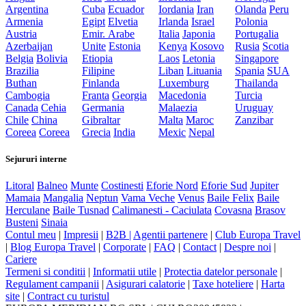
Argentina
Cuba
Ecuador
Iordania
Iran
Olanda
Peru
Armenia
Egipt
Elvetia
Irlanda
Israel
Polonia
Austria
Emir. Arabe
Italia
Japonia
Portugalia
Azerbaijan
Unite
Estonia
Kenya
Kosovo
Rusia
Scotia
Belgia
Bolivia
Etiopia
Laos
Letonia
Singapore
Brazilia
Filipine
Liban
Lituania
Spania
SUA
Buthan
Finlanda
Luxemburg
Thailanda
Cambogia
Franta
Georgia
Macedonia
Turcia
Canada
Cehia
Germania
Malaezia
Uruguay
Chile
China
Gibraltar
Malta
Maroc
Zanzibar
Coreea
Coreea
Grecia
India
Mexic
Nepal
Sejururi interne
Litoral
Balneo
Munte
Costinesti
Eforie Nord
Eforie Sud
Jupiter
Mamaia
Mangalia
Neptun
Vama Veche
Venus
Baile Felix
Baile
Herculane
Baile Tusnad
Calimanesti - Caciulata
Covasna
Brasov
Busteni
Sinaia
Contul meu
|
Impresii
|
B2B |
Agentii partenere
|
Club Europa Travel
|
Blog Europa Travel
|
Corporate
|
FAQ
|
Contact
|
Despre noi
|
Cariere
Termeni si conditii
|
Informatii utile
|
Protectia datelor personale
|
Regulament campanii
|
Asigurari calatorie
|
Taxe hoteliere
|
Harta
site
|
Contract cu turistul