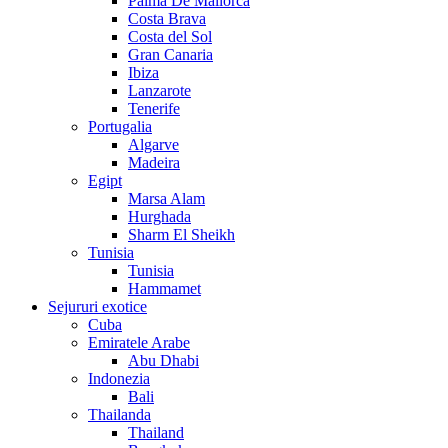
Palma De Mallorca
Costa Brava
Costa del Sol
Gran Canaria
Ibiza
Lanzarote
Tenerife
Portugalia
Algarve
Madeira
Egipt
Marsa Alam
Hurghada
Sharm El Sheikh
Tunisia
Tunisia
Hammamet
Sejururi exotice
Cuba
Emiratele Arabe
Abu Dhabi
Indonezia
Bali
Thailanda
Thailand