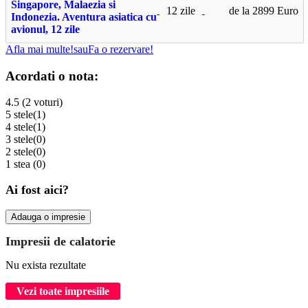
Singapore, Malaezia si
12 zile
de la 2899 Euro
Indonezia. Aventura asiatica cu
avionul, 12 zile
Afla mai multe!
sau
Fa o rezervare!
Acordati o nota:
4.5 (2 voturi)
5 stele
(1)
4 stele
(1)
3 stele
(0)
2 stele
(0)
1 stea
(0)
Ai fost aici?
Adauga o impresie
Impresii de calatorie
Nu exista rezultate
Vezi toate impresiile