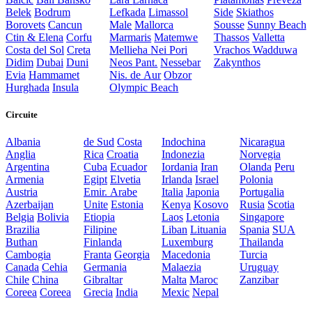
Belek
Bodrum
Lefkada
Limassol
Side
Skiathos
Borovets
Cancun
Male
Mallorca
Sousse
Sunny Beach
Ctin & Elena
Corfu
Marmaris
Matemwe
Thassos
Valletta
Costa del Sol
Creta
Mellieha
Nei Pori
Vrachos
Wadduwa
Didim
Dubai
Duni
Neos Pant.
Nessebar
Zakynthos
Evia
Hammamet
Nis. de Aur
Obzor
Hurghada
Insula
Olympic Beach
Circuite
Albania
de Sud
Costa
Indochina
Nicaragua
Anglia
Rica
Croatia
Indonezia
Norvegia
Argentina
Cuba
Ecuador
Iordania
Iran
Olanda
Peru
Armenia
Egipt
Elvetia
Irlanda
Israel
Polonia
Austria
Emir. Arabe
Italia
Japonia
Portugalia
Azerbaijan
Unite
Estonia
Kenya
Kosovo
Rusia
Scotia
Belgia
Bolivia
Etiopia
Laos
Letonia
Singapore
Brazilia
Filipine
Liban
Lituania
Spania
SUA
Buthan
Finlanda
Luxemburg
Thailanda
Cambogia
Franta
Georgia
Macedonia
Turcia
Canada
Cehia
Germania
Malaezia
Uruguay
Chile
China
Gibraltar
Malta
Maroc
Zanzibar
Coreea
Coreea
Grecia
India
Mexic
Nepal