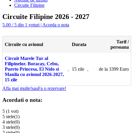
Circuite Filipine
Circuite Filipine 2026 - 2027
5.00 / 5 din 1 voturi | Acorda o nota
Tarif /
Circuite cu avionul
Durata
persoana
Circuit Marele Tur al
Filipinelor. Boracay, Cebu,
Puerto Princesa, El Nido si
15 zile
de la 3399 Euro
Manila cu avionul 2026-2027,
15 zile
Afla mai multe!
sau
Fa o rezervare!
Acordati o nota:
5 (1 vot)
5 stele
(1)
4 stele
(0)
3 stele
(0)
2 stele
(0)