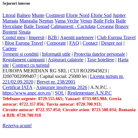
Sejururi interne
Litoral
Balneo
Munte
Costinesti
Eforie Nord
Eforie Sud
Jupiter
Mamaia
Mangalia
Neptun
Vama Veche
Venus
Baile Felix
Baile
Herculane
Baile Tusnad
Calimanesti - Caciulata
Covasna
Brasov
Busteni
Sinaia
Contul meu
|
Impresii
|
B2B |
Agentii partenere
|
Club Europa Travel
|
Blog Europa Travel
|
Corporate
|
FAQ
|
Contact
|
Despre noi
|
Cariere
Termeni si conditii
|
Informatii utile
|
Protectia datelor personale
|
Regulament campanii
|
Asigurari calatorie
|
Taxe hoteliere
|
Harta
site
|
Contract cu turistul
EUROPA MERIDIAN RG SRL
|
CUI RO20945823
|
J2007002099407
|
Capital social: 25000 lei
|
Licenta turism nr.
221/02.09.2020
|
Brevet nr. 238/2001
Certificat IATA
-
Asigurare insolventa 2026
|
A.N.P.C.
-
https://www.anpc.gov.ro/
|
SOL
|
Reglementare A.N.P.C
Telefoane urgente: 0729.555.665; Vanzari: 0733.083.984; Grecia
autocar: 0722.357.056; Turcia autocar: 0720.700.913;
Circuite autocar: 0722.357.054; Circuite avion: 0723.500.034; Romania
si B2B: 0720.700.918
Rezerva acum!