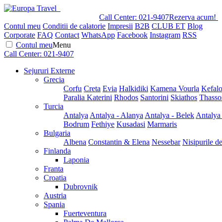
Call Center:
021-9407
Rezerva acum!
Contul meu
Conditii de calatorie
Impresii
B2B
CLUB ET
Blog
Corporate
FAQ
Contact
WhatsApp
Facebook
Instagram
RSS
Contul meu
Menu
Call Center:
021-9407
Sejururi Externe
Grecia
Corfu
Creta
Evia
Halkidiki
Kamena Vourla
Kefalo
Paralia Katerini
Rhodos
Santorini
Skiathos
Thasso
Turcia
Antalya
Antalya - Alanya
Antalya - Belek
Antalya
Bodrum
Fethiye
Kusadasi
Marmaris
Bulgaria
Albena
Constantin & Elena
Nessebar
Nisipurile d
Finlanda
Laponia
Franta
Croatia
Dubrovnik
Austria
Spania
Fuerteventura