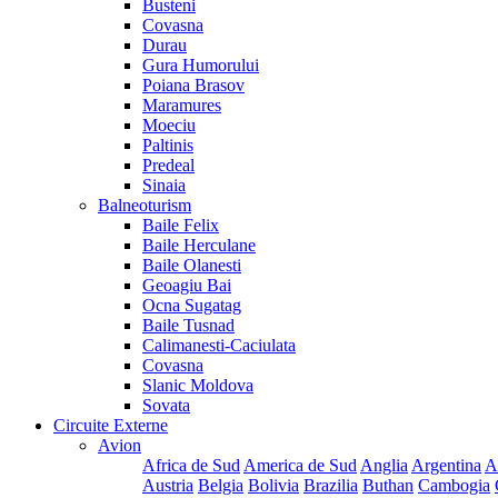
Busteni
Covasna
Durau
Gura Humorului
Poiana Brasov
Maramures
Moeciu
Paltinis
Predeal
Sinaia
Balneoturism
Baile Felix
Baile Herculane
Baile Olanesti
Geoagiu Bai
Ocna Sugatag
Baile Tusnad
Calimanesti-Caciulata
Covasna
Slanic Moldova
Sovata
Circuite Externe
Avion
Africa de Sud
America de Sud
Anglia
Argentina
A
Austria
Belgia
Bolivia
Brazilia
Buthan
Cambogia