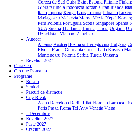
Coreea de Sud
Cuba
Egipt
Estonia
Filipine
Finlan
Gibraltar
India
Indonezia
Iordania
Iran
Irlanda
Isl
Italia
Japonia
Kenya
Laos
Letonia
Lituania
Luxem
Madagascar
Malaezia
Maroc
Mexic
Nepal
Norveg
Peru
Polonia
Portugalia
Scotia
Singapore
Spania
S
SUA
Suedia
Thailanda
Tunisia
Turcia
Ungaria
Ur
Uzbekistan
Vietnam
Zanzibar
Autocar
Albania
Austria
Bosnia si Hertegovina
Bulgaria
Ce
Elvetia
Franta
Germania
Grecia
Italia
Kosovo
Mac
Muntenegru
Polonia
Serbia
Turcia
Ungaria
Revelion 2027
Croaziere
Circuite Romania
Programe
Rusalii
Seniori
Parcuri de distractie
City Break
Atena
Barcelona
Berlin
Eilat
Florenta
Larnaca
Lis
Paris
Praga
Roma
Tel Aviv
Venetia
Viena
1 Decembrie
Revelion 2027
Paste 2027
Craciun 2027