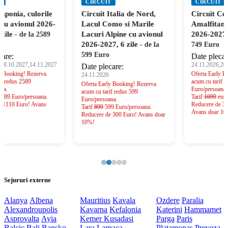
CIRCUIT
CIRCUIT
Circuit Italia de Nord,
Circuit Coasta
Lacul Como si Marile
Amalfitana cu avionul
Lacuri Alpine cu avionul
2026-2027, 8 zile
- de la
2026-2027, 6 zile
- de la
749 Euro
599 Euro
Date plecare:
24.11.2026,20.03.2027,11.06.2027
Date plecare:
Oferta Early Booking! Rezerva
24.11.2026
acum cu tarif redus 749
Oferta Early Booking! Rezerva
Euro/persoana.
acum cu tarif redus 599
Tarif
1099
euro 749 Euro/persoana.
Euro/persoana.
Reducere de 350 Euro!
Tarif
899
599 Euro/persoana.
Avans doar 10%!
Reducere de 300 Euro! Avans doar
10%!
Sejururi externe
Alanya
Albena
Mauritius
Kavala
Ozdere
Paralia
Alexandroupolis
Kavarna
Kefalonia
Katerini
Hammamet
Asprovalta
Ayia
Kemer
Kusadasi
Parga
Paris
Balcic
Bali
Bansko
Lara
Larnaca
Platamonas
Preveza