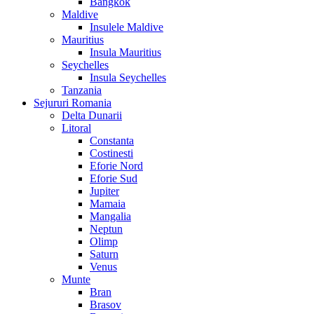
Bangkok
Maldive
Insulele Maldive
Mauritius
Insula Mauritius
Seychelles
Insula Seychelles
Tanzania
Sejururi Romania
Delta Dunarii
Litoral
Constanta
Costinesti
Eforie Nord
Eforie Sud
Jupiter
Mamaia
Mangalia
Neptun
Olimp
Saturn
Venus
Munte
Bran
Brasov