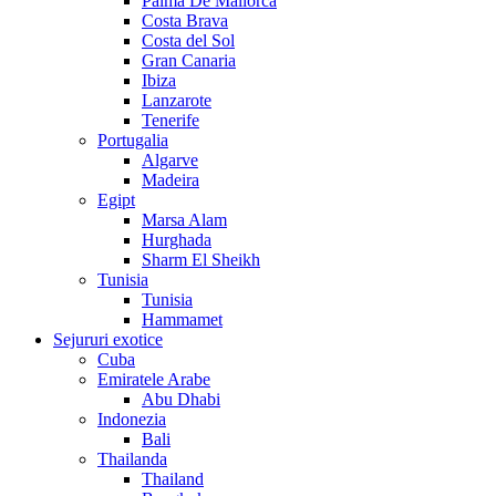
Palma De Mallorca
Costa Brava
Costa del Sol
Gran Canaria
Ibiza
Lanzarote
Tenerife
Portugalia
Algarve
Madeira
Egipt
Marsa Alam
Hurghada
Sharm El Sheikh
Tunisia
Tunisia
Hammamet
Sejururi exotice
Cuba
Emiratele Arabe
Abu Dhabi
Indonezia
Bali
Thailanda
Thailand