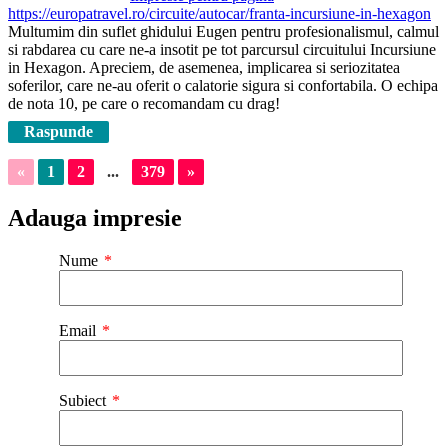
https://europatravel.ro/circuite/autocar/franta-incursiune-in-hexagon
Multumim din suflet ghidului Eugen pentru profesionalismul, calmul
si rabdarea cu care ne-a insotit pe tot parcursul circuitului Incursiune
in Hexagon. Apreciem, de asemenea, implicarea si seriozitatea
soferilor, care ne-au oferit o calatorie sigura si confortabila. O echipa
de nota 10, pe care o recomandam cu drag!
Raspunde
«
1
2
...
379
»
Adauga impresie
Nume
Email
Subiect