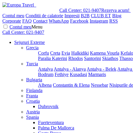
Call Center:
021-9407
Rezerva acum!
Contul meu
Conditii de calatorie
Impresii
B2B
CLUB ET
Blog
Corporate
FAQ
Contact
WhatsApp
Facebook
Instagram
RSS
Contul meu
Menu
Call Center:
021-9407
Sejururi Externe
Grecia
Corfu
Creta
Evia
Halkidiki
Kamena Vourla
Kefalo
Paralia Katerini
Rhodos
Santorini
Skiathos
Thasso
Turcia
Antalya
Antalya - Alanya
Antalya - Belek
Antalya
Bodrum
Fethiye
Kusadasi
Marmaris
Bulgaria
Albena
Constantin & Elena
Nessebar
Nisipurile d
Finlanda
Franta
Croatia
Dubrovnik
Austria
Spania
Fuerteventura
Palma De Mallorca