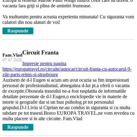
Europa si Hotelul Marble Palm Wings tuturor celor care isi doresc o
vacanta fara griji si plina de amintiri frumoase.
Va multumim pentru aceasta experienta minunata! Cu siguranta vom
calatori din nou alaturi de voi!
Raspunde
Circuit Franta
Fam.Vlad
07.07.2026
Impresie pentru pagina
https://europatravel.ro/circuite/autocar/circuit-franta-cu-autocarul-9-
zile-paris-reims-si-strasbourg
Auzisem de d-l Eugen si acum am avut ocazia sa fim impresionati
personal de profesionalismul, abnegatiea d-lui pt.a oferii o vacanta
de exceptie.Oboseala traseului ne-a fost rasplatita de informatiile
detailate prezentate de d-l Eugen,o enciclopedie vie in materie de
istorie si geografie dar si un bun psiholog pt tot personalul
grupului.D-l Liviu si Ciprian ne-au condus in siguranta si cu multa
rabdare pe tot traseul.Bravo EUROPA TRAVEL,ne vom revedea cu
multa placere si in alte circuite. Fam.Vlad
Raspunde