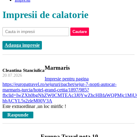
Impresii de calatorie
Adauga impresie
Marmaris
Cleantina Stanciulica
20.07.2026
Impresie pentru pagina
https://europatravel.ro/sejururi/pachet/sejur-7-nopti-autocar-
marmaris-turcia/hotel-grand-cettia/1897/985?
fbclid=IwZXh0bgNhZW0CMTEAc3J0YwZhcHBfaWQPMjc1MjU
hbACYL5s2zleM00V3A
Este extraordinar ,un loc mirific !
Raspunde
Europa Travel nota 10