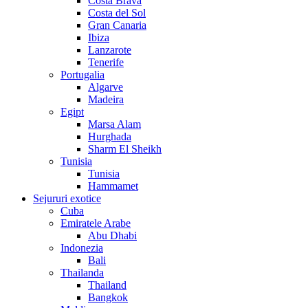
Costa Brava
Costa del Sol
Gran Canaria
Ibiza
Lanzarote
Tenerife
Portugalia
Algarve
Madeira
Egipt
Marsa Alam
Hurghada
Sharm El Sheikh
Tunisia
Tunisia
Hammamet
Sejururi exotice
Cuba
Emiratele Arabe
Abu Dhabi
Indonezia
Bali
Thailanda
Thailand
Bangkok