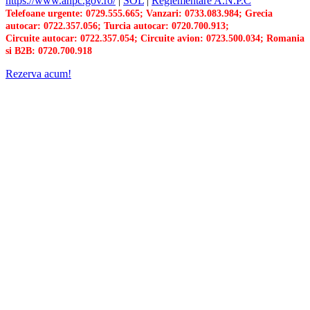
https://www.anpc.gov.ro/
|
SOL
|
Reglementare A.N.P.C
Telefoane urgente: 0729.555.665; Vanzari: 0733.083.984; Grecia
autocar: 0722.357.056; Turcia autocar: 0720.700.913;
Circuite autocar: 0722.357.054; Circuite avion: 0723.500.034; Romania
si B2B: 0720.700.918
Rezerva acum!