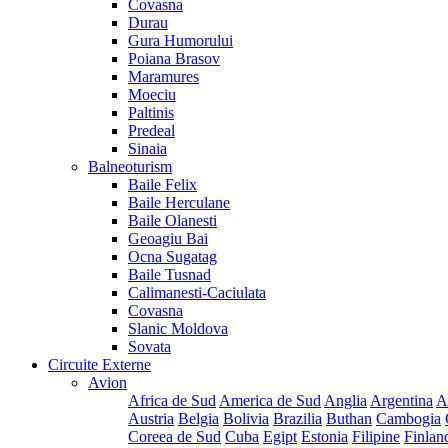
Covasna
Durau
Gura Humorului
Poiana Brasov
Maramures
Moeciu
Paltinis
Predeal
Sinaia
Balneoturism
Baile Felix
Baile Herculane
Baile Olanesti
Geoagiu Bai
Ocna Sugatag
Baile Tusnad
Calimanesti-Caciulata
Covasna
Slanic Moldova
Sovata
Circuite Externe
Avion
Africa de Sud
America de Sud
Anglia
Argentina
A
Austria
Belgia
Bolivia
Brazilia
Buthan
Cambogia
Coreea de Sud
Cuba
Egipt
Estonia
Filipine
Finlan