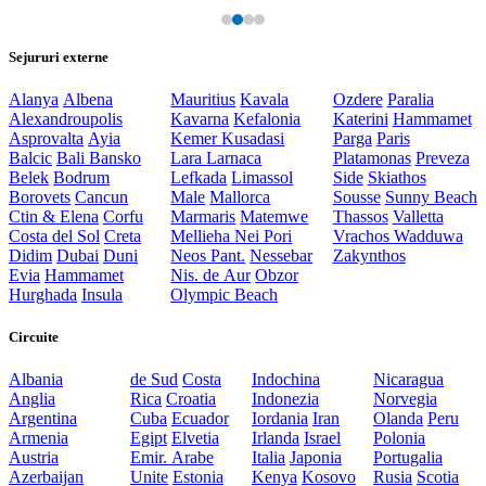
Sejururi externe
Alanya
Albena
Mauritius
Kavala
Ozdere
Paralia
Alexandroupolis
Kavarna
Kefalonia
Katerini
Hammamet
Asprovalta
Ayia
Kemer
Kusadasi
Parga
Paris
Balcic
Bali
Bansko
Lara
Larnaca
Platamonas
Preveza
Belek
Bodrum
Lefkada
Limassol
Side
Skiathos
Borovets
Cancun
Male
Mallorca
Sousse
Sunny Beach
Ctin & Elena
Corfu
Marmaris
Matemwe
Thassos
Valletta
Costa del Sol
Creta
Mellieha
Nei Pori
Vrachos
Wadduwa
Didim
Dubai
Duni
Neos Pant.
Nessebar
Zakynthos
Evia
Hammamet
Nis. de Aur
Obzor
Hurghada
Insula
Olympic Beach
Circuite
Albania
de Sud
Costa
Indochina
Nicaragua
Anglia
Rica
Croatia
Indonezia
Norvegia
Argentina
Cuba
Ecuador
Iordania
Iran
Olanda
Peru
Armenia
Egipt
Elvetia
Irlanda
Israel
Polonia
Austria
Emir. Arabe
Italia
Japonia
Portugalia
Azerbaijan
Unite
Estonia
Kenya
Kosovo
Rusia
Scotia