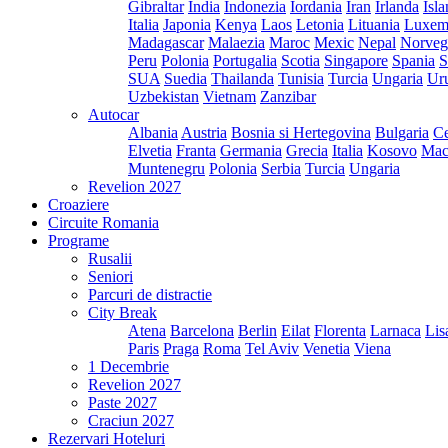
Gibraltar
India
Indonezia
Iordania
Iran
Irlanda
Isl
Italia
Japonia
Kenya
Laos
Letonia
Lituania
Luxem
Madagascar
Malaezia
Maroc
Mexic
Nepal
Norveg
Peru
Polonia
Portugalia
Scotia
Singapore
Spania
S
SUA
Suedia
Thailanda
Tunisia
Turcia
Ungaria
Ur
Uzbekistan
Vietnam
Zanzibar
Autocar
Albania
Austria
Bosnia si Hertegovina
Bulgaria
Ce
Elvetia
Franta
Germania
Grecia
Italia
Kosovo
Mac
Muntenegru
Polonia
Serbia
Turcia
Ungaria
Revelion 2027
Croaziere
Circuite Romania
Programe
Rusalii
Seniori
Parcuri de distractie
City Break
Atena
Barcelona
Berlin
Eilat
Florenta
Larnaca
Lis
Paris
Praga
Roma
Tel Aviv
Venetia
Viena
1 Decembrie
Revelion 2027
Paste 2027
Craciun 2027
Rezervari Hoteluri