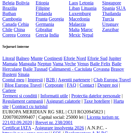
Belgia
Bolivia
Etiopia
Laos
Letonia
Singapore
Brazilia
Filipine
Liban
Lituania
Spania
SUA
Buthan
Finlanda
Luxemburg
Thailanda
Cambogia
Franta
Georgia
Macedonia
Turcia
Canada
Cehia
Germania
Malaezia
Uruguay
Chile
China
Gibraltar
Malta
Maroc
Zanzibar
Coreea
Coreea
Grecia
India
Mexic
Nepal
Sejururi interne
Litoral
Balneo
Munte
Costinesti
Eforie Nord
Eforie Sud
Jupiter
Mamaia
Mangalia
Neptun
Vama Veche
Venus
Baile Felix
Baile
Herculane
Baile Tusnad
Calimanesti - Caciulata
Covasna
Brasov
Busteni
Sinaia
Contul meu
|
Impresii
|
B2B |
Agentii partenere
|
Club Europa Travel
|
Blog Europa Travel
|
Corporate
|
FAQ
|
Contact
|
Despre noi
|
Cariere
Termeni si conditii
|
Informatii utile
|
Protectia datelor personale
|
Regulament campanii
|
Asigurari calatorie
|
Taxe hoteliere
|
Harta
site
|
Contract cu turistul
EUROPA MERIDIAN RG SRL
|
CUI RO20945823
|
J2007002099407
|
Capital social: 25000 lei
|
Licenta turism nr.
221/02.09.2020
|
Brevet nr. 238/2001
Certificat IATA
-
Asigurare insolventa 2026
|
A.N.P.C.
-