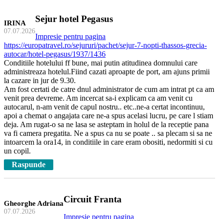
Sejur hotel Pegasus
IRINA
07.07.2026
Impresie pentru pagina
https://europatravel.ro/sejururi/pachet/sejur-7-nopti-thassos-grecia-
autocar/hotel-pegasus/1937/1436
Conditiile hotelului ff bune, mai putin atitudinea domnului care
administreaza hotelul.Fiind cazati aproapte de port, am ajuns primii
la cazare in jur de 9.30.
Am fost certati de catre dnul administrator de cum am intrat pt ca am
venit prea devreme. Am incercat sa-i explicam ca am venit cu
autocarul, n-am venit de capul nostru.. etc..ne-a certat incontinuu,
apoi a chemat o angajata care ne-a spus acelasi lucru, pe care l stiam
deja. Am rugat-o sa ne lasa se asteptam in holul de la receptie pana
va fi camera pregatita. Ne a spus ca nu se poate .. sa plecam si sa ne
intoarcem la ora14, in conditiile in care eram obositi, nedormiti si cu
un copil.
Raspunde
Circuit Franta
Gheorghe Adriana
07.07.2026
Impresie pentru pagina