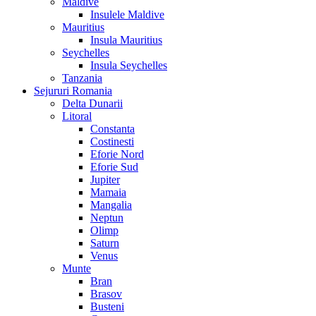
Maldive
Insulele Maldive
Mauritius
Insula Mauritius
Seychelles
Insula Seychelles
Tanzania
Sejururi Romania
Delta Dunarii
Litoral
Constanta
Costinesti
Eforie Nord
Eforie Sud
Jupiter
Mamaia
Mangalia
Neptun
Olimp
Saturn
Venus
Munte
Bran
Brasov
Busteni