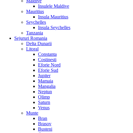
Maldive
Insulele Maldive
Mauritius
Insula Mauritius
Seychelles
Insula Seychelles
Tanzania
Sejururi Romania
Delta Dunarii
Litoral
Constanta
Costinesti
Eforie Nord
Eforie Sud
Jupiter
Mamaia
Mangalia
Neptun
Olimp
Saturn
Venus
Munte
Bran
Brasov
Busteni