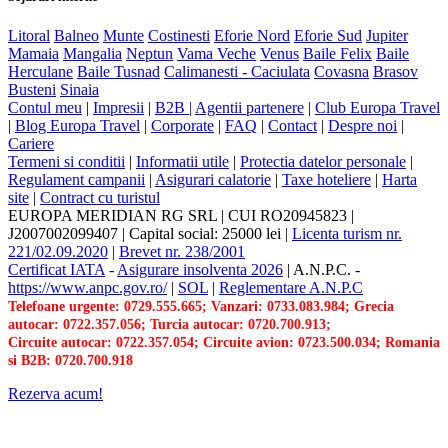
Litoral
Balneo
Munte
Costinesti
Eforie Nord
Eforie Sud
Jupiter
Mamaia
Mangalia
Neptun
Vama Veche
Venus
Baile Felix
Baile
Herculane
Baile Tusnad
Calimanesti - Caciulata
Covasna
Brasov
Busteni
Sinaia
Contul meu
|
Impresii
|
B2B |
Agentii partenere
|
Club Europa Travel
|
Blog Europa Travel
|
Corporate
|
FAQ
|
Contact
|
Despre noi
|
Cariere
Termeni si conditii
|
Informatii utile
|
Protectia datelor personale
|
Regulament campanii
|
Asigurari calatorie
|
Taxe hoteliere
|
Harta
site
|
Contract cu turistul
EUROPA MERIDIAN RG SRL
|
CUI RO20945823
|
J2007002099407
|
Capital social: 25000 lei
|
Licenta turism nr.
221/02.09.2020
|
Brevet nr. 238/2001
Certificat IATA
-
Asigurare insolventa 2026
|
A.N.P.C.
-
https://www.anpc.gov.ro/
|
SOL
|
Reglementare A.N.P.C
Telefoane urgente: 0729.555.665; Vanzari: 0733.083.984; Grecia
autocar: 0722.357.056; Turcia autocar: 0720.700.913;
Circuite autocar: 0722.357.054; Circuite avion: 0723.500.034; Romania
si B2B: 0720.700.918
Rezerva acum!