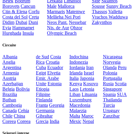
Belek
Bodrum
Lefkada
Limassol
Side
Skiathos
Borovets
Cancun
Male
Mallorca
Sousse
Sunny Beach
Ctin & Elena
Corfu
Marmaris
Matemwe
Thassos
Valletta
Costa del Sol
Creta
Mellieha
Nei Pori
Vrachos
Wadduwa
Didim
Dubai
Duni
Neos Pant.
Nessebar
Zakynthos
Evia
Hammamet
Nis. de Aur
Obzor
Hurghada
Insula
Olympic Beach
Circuite
Albania
de Sud
Costa
Indochina
Nicaragua
Anglia
Rica
Croatia
Indonezia
Norvegia
Argentina
Cuba
Ecuador
Iordania
Iran
Olanda
Peru
Armenia
Egipt
Elvetia
Irlanda
Israel
Polonia
Austria
Emir. Arabe
Italia
Japonia
Portugalia
Azerbaijan
Unite
Estonia
Kenya
Kosovo
Rusia
Scotia
Belgia
Bolivia
Etiopia
Laos
Letonia
Singapore
Brazilia
Filipine
Liban
Lituania
Spania
SUA
Buthan
Finlanda
Luxemburg
Thailanda
Cambogia
Franta
Georgia
Macedonia
Turcia
Canada
Cehia
Germania
Malaezia
Uruguay
Chile
China
Gibraltar
Malta
Maroc
Zanzibar
Coreea
Coreea
Grecia
India
Mexic
Nepal
Sejururi interne