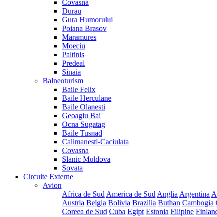
Covasna
Durau
Gura Humorului
Poiana Brasov
Maramures
Moeciu
Paltinis
Predeal
Sinaia
Balneoturism
Baile Felix
Baile Herculane
Baile Olanesti
Geoagiu Bai
Ocna Sugatag
Baile Tusnad
Calimanesti-Caciulata
Covasna
Slanic Moldova
Sovata
Circuite Externe
Avion
Africa de Sud
America de Sud
Anglia
Argentina
A
Austria
Belgia
Bolivia
Brazilia
Buthan
Cambogia
Coreea de Sud
Cuba
Egipt
Estonia
Filipine
Finlan