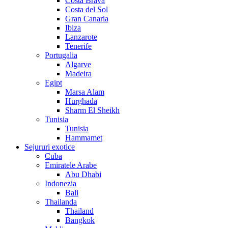
Costa Brava
Costa del Sol
Gran Canaria
Ibiza
Lanzarote
Tenerife
Portugalia
Algarve
Madeira
Egipt
Marsa Alam
Hurghada
Sharm El Sheikh
Tunisia
Tunisia
Hammamet
Sejururi exotice
Cuba
Emiratele Arabe
Abu Dhabi
Indonezia
Bali
Thailanda
Thailand
Bangkok