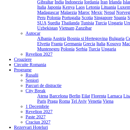
Gibraltar
India
Indonezia
Iordania
Iran
Irlanda
Isl
Italia
Japonia
Kenya
Laos
Letonia
Lituania
Luxem
Madagascar
Malaezia
Maroc
Mexic
Nepal
Norveg
Peru
Polonia
Portugalia
Scotia
Singapore
Spania
S
SUA
Suedia
Thailanda
Tunisia
Turcia
Ungaria
Ur
Uzbekistan
Vietnam
Zanzibar
Autocar
Albania
Austria
Bosnia si Hertegovina
Bulgaria
Ce
Elvetia
Franta
Germania
Grecia
Italia
Kosovo
Mac
Muntenegru
Polonia
Serbia
Turcia
Ungaria
Revelion 2027
Croaziere
Circuite Romania
Programe
Rusalii
Seniori
Parcuri de distractie
City Break
Atena
Barcelona
Berlin
Eilat
Florenta
Larnaca
Lis
Paris
Praga
Roma
Tel Aviv
Venetia
Viena
1 Decembrie
Revelion 2027
Paste 2027
Craciun 2027
Rezervari Hoteluri