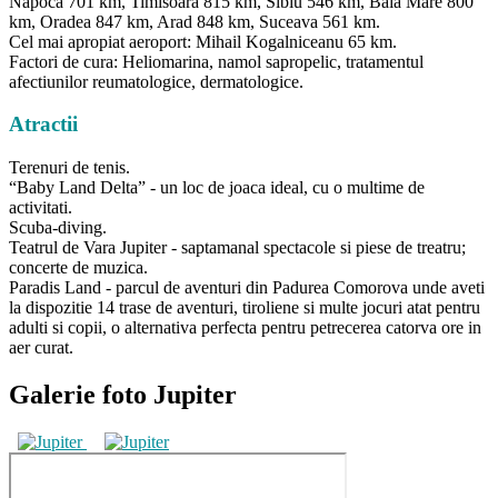
Napoca 701 km, Timisoara 815 km, Sibiu 546 km, Baia Mare 800
km, Oradea 847 km, Arad 848 km, Suceava 561 km.
Cel mai apropiat aeroport: Mihail Kogalniceanu 65 km.
Factori de cura: Heliomarina, namol sapropelic, tratamentul
afectiunilor reumatologice, dermatologice.
Atractii
Terenuri de tenis.
“Baby Land Delta” - un loc de joaca ideal, cu o multime de
activitati.
Scuba-diving.
Teatrul de Vara Jupiter - saptamanal spectacole si piese de treatru;
concerte de muzica.
Paradis Land - parcul de aventuri din Padurea Comorova unde aveti
la dispozitie 14 trase de aventuri, tiroliene si multe jocuri atat pentru
adulti si copii, o alternativa perfecta pentru petrecerea catorva ore in
aer curat.
Galerie foto Jupiter