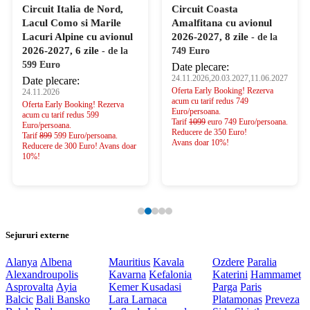
Circuit Italia de Nord,
Circuit Coasta
Lacul Como si Marile
Amalfitana cu avionul
Lacuri Alpine cu avionul
2026-2027, 8 zile
- de la
2026-2027, 6 zile
- de la
749 Euro
599 Euro
Date plecare:
24.11.2026,20.03.2027,11.06.2027
Date plecare:
Oferta Early Booking! Rezerva
24.11.2026
acum cu tarif redus 749
Oferta Early Booking! Rezerva
Euro/persoana.
acum cu tarif redus 599
Tarif
1099
euro 749 Euro/persoana.
Euro/persoana.
Reducere de 350 Euro!
Tarif
899
599 Euro/persoana.
Avans doar 10%!
Reducere de 300 Euro! Avans doar
10%!
Sejururi externe
Alanya
Albena
Mauritius
Kavala
Ozdere
Paralia
Alexandroupolis
Kavarna
Kefalonia
Katerini
Hammamet
Asprovalta
Ayia
Kemer
Kusadasi
Parga
Paris
Balcic
Bali
Bansko
Lara
Larnaca
Platamonas
Preveza