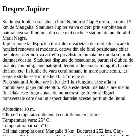
Despre Jupiter
Statiunea Jupiter este situata intre Neptun si Cap Aurora, la numai 5
km de Mangalia. Statiunea Jupiter va va cuceri prin simplitatea si
naturaletea sa, fiind una din cele mai cochete statiuni de pe litoralul
Marii Negre.
Jupiter pune la dispozitia turistului o varietate de oferte de cazare in
hoteluri renovate si moderne, cateva din ele fiind pozitionate chiar
pe faleza, oferindu-va astfel o priveliste minunata pe durata sejurului
dumneavoastra. Statiunea dispune de restaurante, baruri si cluburi de
noapte, camping, cinematograf, terenuri de tenis si minigolf, bazine
de inot, etc. In lunile de vara cerul ramane in mare parte senin, iar
soarele straluceste in medie 10-12 ore pe zi.
Plaja statiunii Jupiter are in jur de 1 km lungime si se afla in
continuarea plajei din Neptun. Plaja este destul de lata si are nisipul
fin. Plaja este fragmentata de numeroase golfulete si diguri
transversale care dau un aspect dantelat acestei portiuni de litoral.
Altitudine: 10 m.
Clima: Temperat-continentala cu influente maritime.
Temperatura vara: 25° C.
Temperatura iarna: 5° C.
Cel mai apropiat oras: Mangalia 8 km, Bucuresti 252 km, Cluj-