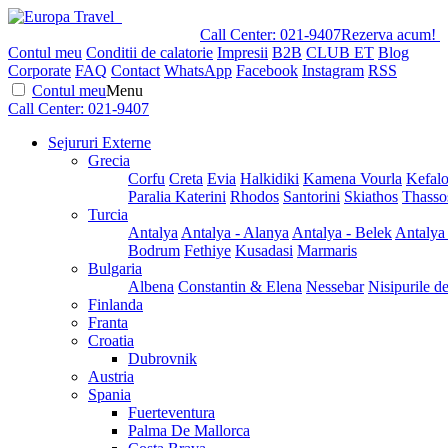
Call Center:
021-9407
Rezerva acum!
Contul meu
Conditii de calatorie
Impresii
B2B
CLUB ET
Blog
Corporate
FAQ
Contact
WhatsApp
Facebook
Instagram
RSS
Contul meu
Menu
Call Center:
021-9407
Sejururi Externe
Grecia
Corfu
Creta
Evia
Halkidiki
Kamena Vourla
Kefalo
Paralia Katerini
Rhodos
Santorini
Skiathos
Thasso
Turcia
Antalya
Antalya - Alanya
Antalya - Belek
Antalya
Bodrum
Fethiye
Kusadasi
Marmaris
Bulgaria
Albena
Constantin & Elena
Nessebar
Nisipurile d
Finlanda
Franta
Croatia
Dubrovnik
Austria
Spania
Fuerteventura
Palma De Mallorca