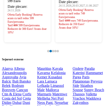
599 Euro
Date plecare:
24.11.2026,20.03.2027,11.06.2027
Date plecare:
Oferta Early Booking! Rezerva
24.11.2026
acum cu tarif redus 749
Oferta Early Booking! Rezerva
Euro/persoana.
acum cu tarif redus 599
Tarif
1099
euro 749 Euro/persoana.
Euro/persoana.
Reducere de 350 Euro!
Tarif
899
599 Euro/persoana.
Avans doar 10%!
Reducere de 300 Euro! Avans doar
10%!
Sejururi externe
Alanya
Albena
Mauritius
Kavala
Ozdere
Paralia
Alexandroupolis
Kavarna
Kefalonia
Katerini
Hammamet
Asprovalta
Ayia
Kemer
Kusadasi
Parga
Paris
Balcic
Bali
Bansko
Lara
Larnaca
Platamonas
Preveza
Belek
Bodrum
Lefkada
Limassol
Side
Skiathos
Borovets
Cancun
Male
Mallorca
Sousse
Sunny Beach
Ctin & Elena
Corfu
Marmaris
Matemwe
Thassos
Valletta
Costa del Sol
Creta
Mellieha
Nei Pori
Vrachos
Wadduwa
Didim
Dubai
Duni
Neos Pant.
Nessebar
Zakynthos