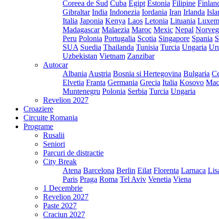
Coreea de Sud
Cuba
Egipt
Estonia
Filipine
Finlan
Gibraltar
India
Indonezia
Iordania
Iran
Irlanda
Isl
Italia
Japonia
Kenya
Laos
Letonia
Lituania
Luxem
Madagascar
Malaezia
Maroc
Mexic
Nepal
Norveg
Peru
Polonia
Portugalia
Scotia
Singapore
Spania
S
SUA
Suedia
Thailanda
Tunisia
Turcia
Ungaria
Ur
Uzbekistan
Vietnam
Zanzibar
Autocar
Albania
Austria
Bosnia si Hertegovina
Bulgaria
Ce
Elvetia
Franta
Germania
Grecia
Italia
Kosovo
Mac
Muntenegru
Polonia
Serbia
Turcia
Ungaria
Revelion 2027
Croaziere
Circuite Romania
Programe
Rusalii
Seniori
Parcuri de distractie
City Break
Atena
Barcelona
Berlin
Eilat
Florenta
Larnaca
Lis
Paris
Praga
Roma
Tel Aviv
Venetia
Viena
1 Decembrie
Revelion 2027
Paste 2027
Craciun 2027