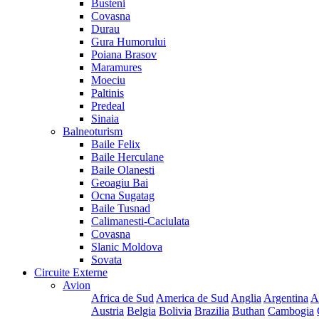
Busteni
Covasna
Durau
Gura Humorului
Poiana Brasov
Maramures
Moeciu
Paltinis
Predeal
Sinaia
Balneoturism
Baile Felix
Baile Herculane
Baile Olanesti
Geoagiu Bai
Ocna Sugatag
Baile Tusnad
Calimanesti-Caciulata
Covasna
Slanic Moldova
Sovata
Circuite Externe
Avion
Africa de Sud
America de Sud
Anglia
Argentina
A
Austria
Belgia
Bolivia
Brazilia
Buthan
Cambogia