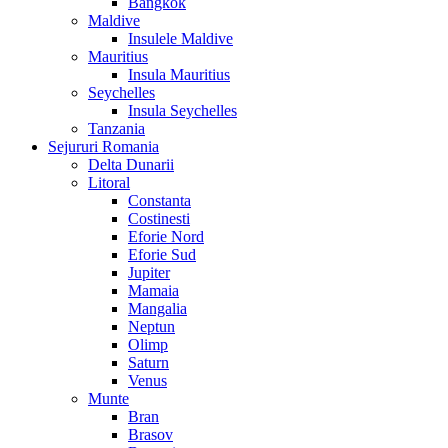
Bangkok
Maldive
Insulele Maldive
Mauritius
Insula Mauritius
Seychelles
Insula Seychelles
Tanzania
Sejururi Romania
Delta Dunarii
Litoral
Constanta
Costinesti
Eforie Nord
Eforie Sud
Jupiter
Mamaia
Mangalia
Neptun
Olimp
Saturn
Venus
Munte
Bran
Brasov