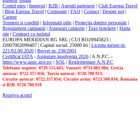
Busteni
Sinaia
Contul meu
|
Impresii
|
B2B |
Agentii partenere
|
Club Europa Travel
|
Blog Europa Travel
|
Corporate
|
FAQ
|
Contact
|
Despre noi
|
Cariere
Termeni si conditii
|
Informatii utile
|
Protectia datelor personale
|
Regulament campanii
|
Asigurari calatorie
|
Taxe hoteliere
|
Harta
site
|
Contract cu turistul
EUROPA MERIDIAN RG SRL
|
CUI RO20945823
|
J2007002099407
|
Capital social: 25000 lei
|
Licenta turism nr.
221/02.09.2020
|
Brevet nr. 238/2001
Certificat IATA
-
Asigurare insolventa 2026
|
A.N.P.C.
-
https://www.anpc.gov.ro/
|
SOL
|
Reglementare A.N.P.C
Telefoane urgente: 0729.555.665; Vanzari: 0733.083.984; Grecia
autocar: 0722.357.056; Turcia autocar: 0720.700.913;
Circuite autocar: 0722.357.054; Circuite avion: 0723.500.034; Romania
si B2B: 0720.700.918
Rezerva acum!