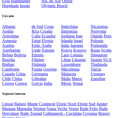
Evia
Hammamet
Nis. de Aur
Obzor
Hurghada
Insula
Olympic Beach
Circuite
Albania
de Sud
Costa
Indochina
Nicaragua
Anglia
Rica
Croatia
Indonezia
Norvegia
Argentina
Cuba
Ecuador
Iordania
Iran
Olanda
Peru
Armenia
Egipt
Elvetia
Irlanda
Israel
Polonia
Austria
Emir. Arabe
Italia
Japonia
Portugalia
Azerbaijan
Unite
Estonia
Kenya
Kosovo
Rusia
Scotia
Belgia
Bolivia
Etiopia
Laos
Letonia
Singapore
Brazilia
Filipine
Liban
Lituania
Spania
SUA
Buthan
Finlanda
Luxemburg
Thailanda
Cambogia
Franta
Georgia
Macedonia
Turcia
Canada
Cehia
Germania
Malaezia
Uruguay
Chile
China
Gibraltar
Malta
Maroc
Zanzibar
Coreea
Coreea
Grecia
India
Mexic
Nepal
Sejururi interne
Litoral
Balneo
Munte
Costinesti
Eforie Nord
Eforie Sud
Jupiter
Mamaia
Mangalia
Neptun
Vama Veche
Venus
Baile Felix
Baile
Herculane
Baile Tusnad
Calimanesti - Caciulata
Covasna
Brasov