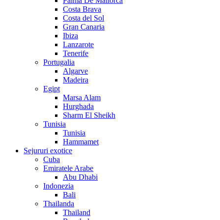
Palma De Mallorca
Costa Brava
Costa del Sol
Gran Canaria
Ibiza
Lanzarote
Tenerife
Portugalia
Algarve
Madeira
Egipt
Marsa Alam
Hurghada
Sharm El Sheikh
Tunisia
Tunisia
Hammamet
Sejururi exotice
Cuba
Emiratele Arabe
Abu Dhabi
Indonezia
Bali
Thailanda
Thailand