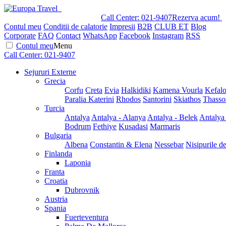
Call Center:
021-9407
Rezerva acum!
Contul meu
Conditii de calatorie
Impresii
B2B
CLUB ET
Blog
Corporate
FAQ
Contact
WhatsApp
Facebook
Instagram
RSS
Contul meu
Menu
Call Center:
021-9407
Sejururi Externe
Grecia
Corfu
Creta
Evia
Halkidiki
Kamena Vourla
Kefalo
Paralia Katerini
Rhodos
Santorini
Skiathos
Thasso
Turcia
Antalya
Antalya - Alanya
Antalya - Belek
Antalya
Bodrum
Fethiye
Kusadasi
Marmaris
Bulgaria
Albena
Constantin & Elena
Nessebar
Nisipurile d
Finlanda
Laponia
Franta
Croatia
Dubrovnik
Austria
Spania
Fuerteventura