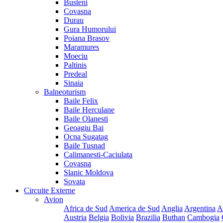
Busteni
Covasna
Durau
Gura Humorului
Poiana Brasov
Maramures
Moeciu
Paltinis
Predeal
Sinaia
Balneoturism
Baile Felix
Baile Herculane
Baile Olanesti
Geoagiu Bai
Ocna Sugatag
Baile Tusnad
Calimanesti-Caciulata
Covasna
Slanic Moldova
Sovata
Circuite Externe
Avion
Africa de Sud
America de Sud
Anglia
Argentina
A
Austria
Belgia
Bolivia
Brazilia
Buthan
Cambogia