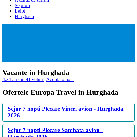
Sejururi
Egipt
Hurghada
Vacante in Hurghada
4.34 / 5 din 41 voturi | Acorda o nota
Ofertele Europa Travel in Hurghada
Sejur 7 nopti Plecare Vineri avion - Hurghada
2026
Sejur 7 nopti Plecare Sambata avion -
Hurghada 2026