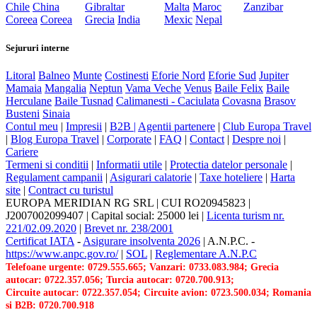
Chile
China
Gibraltar
Malta
Maroc
Zanzibar
Coreea
Coreea
Grecia
India
Mexic
Nepal
Sejururi interne
Litoral
Balneo
Munte
Costinesti
Eforie Nord
Eforie Sud
Jupiter
Mamaia
Mangalia
Neptun
Vama Veche
Venus
Baile Felix
Baile
Herculane
Baile Tusnad
Calimanesti - Caciulata
Covasna
Brasov
Busteni
Sinaia
Contul meu
|
Impresii
|
B2B |
Agentii partenere
|
Club Europa Travel
|
Blog Europa Travel
|
Corporate
|
FAQ
|
Contact
|
Despre noi
|
Cariere
Termeni si conditii
|
Informatii utile
|
Protectia datelor personale
|
Regulament campanii
|
Asigurari calatorie
|
Taxe hoteliere
|
Harta
site
|
Contract cu turistul
EUROPA MERIDIAN RG SRL
|
CUI RO20945823
|
J2007002099407
|
Capital social: 25000 lei
|
Licenta turism nr.
221/02.09.2020
|
Brevet nr. 238/2001
Certificat IATA
-
Asigurare insolventa 2026
|
A.N.P.C.
-
https://www.anpc.gov.ro/
|
SOL
|
Reglementare A.N.P.C
Telefoane urgente: 0729.555.665; Vanzari: 0733.083.984; Grecia
autocar: 0722.357.056; Turcia autocar: 0720.700.913;
Circuite autocar: 0722.357.054; Circuite avion: 0723.500.034; Romania
si B2B: 0720.700.918