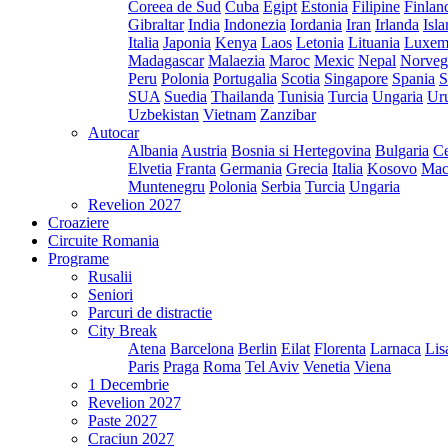
Coreea de Sud
Cuba
Egipt
Estonia
Filipine
Finlan
Gibraltar
India
Indonezia
Iordania
Iran
Irlanda
Isl
Italia
Japonia
Kenya
Laos
Letonia
Lituania
Luxem
Madagascar
Malaezia
Maroc
Mexic
Nepal
Norveg
Peru
Polonia
Portugalia
Scotia
Singapore
Spania
S
SUA
Suedia
Thailanda
Tunisia
Turcia
Ungaria
Ur
Uzbekistan
Vietnam
Zanzibar
Autocar
Albania
Austria
Bosnia si Hertegovina
Bulgaria
Ce
Elvetia
Franta
Germania
Grecia
Italia
Kosovo
Mac
Muntenegru
Polonia
Serbia
Turcia
Ungaria
Revelion 2027
Croaziere
Circuite Romania
Programe
Rusalii
Seniori
Parcuri de distractie
City Break
Atena
Barcelona
Berlin
Eilat
Florenta
Larnaca
Lis
Paris
Praga
Roma
Tel Aviv
Venetia
Viena
1 Decembrie
Revelion 2027
Paste 2027
Craciun 2027