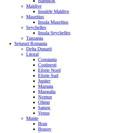
Bangkok
Maldive
Insulele Maldive
Mauritius
Insula Mauritius
Seychelles
Insula Seychelles
Tanzania
Sejururi Romania
Delta Dunarii
Litoral
Constanta
Costinesti
Eforie Nord
Eforie Sud
Jupiter
Mamaia
Mangalia
Neptun
Olimp
Saturn
Venus
Munte
Bran
Brasov