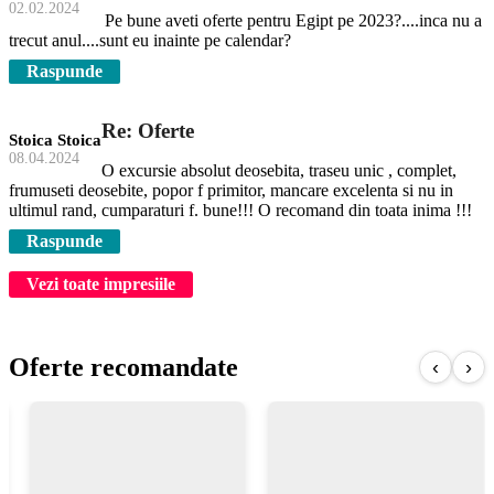
02.02.2024
Pe bune aveti oferte pentru Egipt pe 2023?....inca nu a
trecut anul....sunt eu inainte pe calendar?
Raspunde
Re: Oferte
Stoica Stoica
08.04.2024
O excursie absolut deosebita, traseu unic , complet,
frumuseti deosebite, popor f primitor, mancare excelenta si nu in
ultimul rand, cumparaturi f. bune!!! O recomand din toata inima !!!
Raspunde
Vezi toate impresiile
Oferte recomandate
‹
›