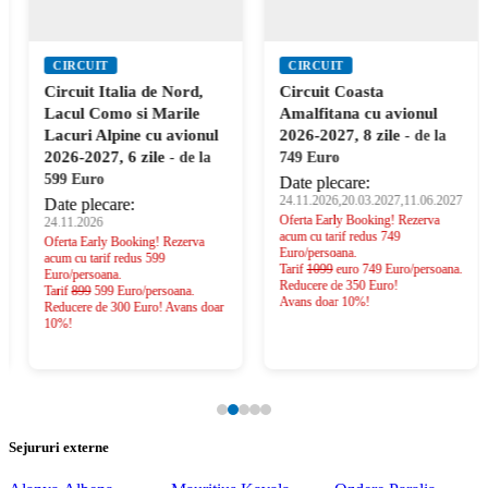
CIRCUIT
CIRCUIT
Circuit Italia de Nord,
Circuit Coasta
Lacul Como si Marile
Amalfitana cu avionul
Lacuri Alpine cu avionul
2026-2027, 8 zile
- de la
2026-2027, 6 zile
- de la
749 Euro
599 Euro
Date plecare:
24.11.2026,20.03.2027,11.06.2027
Date plecare:
Oferta Early Booking! Rezerva
24.11.2026
acum cu tarif redus 749
Oferta Early Booking! Rezerva
Euro/persoana.
acum cu tarif redus 599
Tarif
1099
euro 749 Euro/persoana.
Euro/persoana.
Reducere de 350 Euro!
Tarif
899
599 Euro/persoana.
Avans doar 10%!
Reducere de 300 Euro! Avans doar
10%!
Sejururi externe