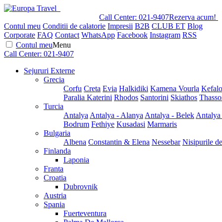
Call Center:
021-9407
Rezerva acum!
Contul meu
Conditii de calatorie
Impresii
B2B
CLUB ET
Blog
Corporate
FAQ
Contact
WhatsApp
Facebook
Instagram
RSS
Contul meu
Menu
Call Center:
021-9407
Sejururi Externe
Grecia
Corfu
Creta
Evia
Halkidiki
Kamena Vourla
Kefalo
Paralia Katerini
Rhodos
Santorini
Skiathos
Thasso
Turcia
Antalya
Antalya - Alanya
Antalya - Belek
Antalya
Bodrum
Fethiye
Kusadasi
Marmaris
Bulgaria
Albena
Constantin & Elena
Nessebar
Nisipurile d
Finlanda
Laponia
Franta
Croatia
Dubrovnik
Austria
Spania
Fuerteventura