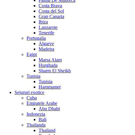
Palma De Mallorca
Costa Brava
Costa del Sol
Gran Canaria
Ibiza
Lanzarote
Tenerife
Portugalia
Algarve
Madeira
Egipt
Marsa Alam
Hurghada
Sharm El Sheikh
Tunisia
Tunisia
Hammamet
Sejururi exotice
Cuba
Emiratele Arabe
Abu Dhabi
Indonezia
Bali
Thailanda
Thailand