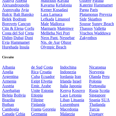
Alanya
Albena
Mauritius
Kavala
Ozdere
Paralia
Alexandroupolis
Kavarna
Kefalonia
Katerini
Hammamet
Asprovalta
Ayia
Kemer
Kusadasi
Parga
Paris
Balcic
Bali
Bansko
Lara
Larnaca
Platamonas
Preveza
Belek
Bodrum
Lefkada
Limassol
Side
Skiathos
Borovets
Cancun
Male
Mallorca
Sousse
Sunny Beach
Ctin & Elena
Corfu
Marmaris
Matemwe
Thassos
Valletta
Costa del Sol
Creta
Mellieha
Nei Pori
Vrachos
Wadduwa
Didim
Dubai
Duni
Neos Pant.
Nessebar
Zakynthos
Evia
Hammamet
Nis. de Aur
Obzor
Hurghada
Insula
Olympic Beach
Circuite
Albania
de Sud
Costa
Indochina
Nicaragua
Anglia
Rica
Croatia
Indonezia
Norvegia
Argentina
Cuba
Ecuador
Iordania
Iran
Olanda
Peru
Armenia
Egipt
Elvetia
Irlanda
Israel
Polonia
Austria
Emir. Arabe
Italia
Japonia
Portugalia
Azerbaijan
Unite
Estonia
Kenya
Kosovo
Rusia
Scotia
Belgia
Bolivia
Etiopia
Laos
Letonia
Singapore
Brazilia
Filipine
Liban
Lituania
Spania
SUA
Buthan
Finlanda
Luxemburg
Thailanda
Cambogia
Franta
Georgia
Macedonia
Turcia
Canada
Cehia
Germania
Malaezia
Uruguay