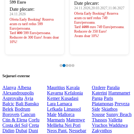
599 Euro
Date plecare:
24.11.2026,20.03.2027,11.06.2027
Date plecare:
Oferta Early Booking! Rezerva
24.11.2026
acum cu tarif redus 749
Oferta Early Booking! Rezerva
Euro/persoana.
acum cu tarif redus 599
Tarif
1099
euro 749 Euro/persoana.
Euro/persoana.
Reducere de 350 Euro!
Tarif
899
599 Euro/persoana.
Avans doar 10%!
Reducere de 300 Euro! Avans doar
10%!
Sejururi externe
Alanya
Albena
Mauritius
Kavala
Ozdere
Paralia
Alexandroupolis
Kavarna
Kefalonia
Katerini
Hammamet
Asprovalta
Ayia
Kemer
Kusadasi
Parga
Paris
Balcic
Bali
Bansko
Lara
Larnaca
Platamonas
Preveza
Belek
Bodrum
Lefkada
Limassol
Side
Skiathos
Borovets
Cancun
Male
Mallorca
Sousse
Sunny Beach
Ctin & Elena
Corfu
Marmaris
Matemwe
Thassos
Valletta
Costa del Sol
Creta
Mellieha
Nei Pori
Vrachos
Wadduwa
Didim
Dubai
Duni
Neos Pant.
Nessebar
Zakynthos