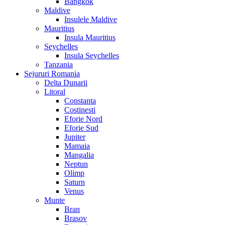
Bangkok
Maldive
Insulele Maldive
Mauritius
Insula Mauritius
Seychelles
Insula Seychelles
Tanzania
Sejururi Romania
Delta Dunarii
Litoral
Constanta
Costinesti
Eforie Nord
Eforie Sud
Jupiter
Mamaia
Mangalia
Neptun
Olimp
Saturn
Venus
Munte
Bran
Brasov