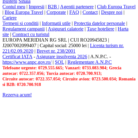
Busteni
Sinaia
Contul meu
|
Impresii
|
B2B |
Agentii partenere
|
Club Europa Travel
|
Blog Europa Travel
|
Corporate
|
FAQ
|
Contact
|
Despre noi
|
Cariere
Termeni si conditii
|
Informatii utile
|
Protectia datelor personale
|
Regulament campanii
|
Asigurari calatorie
|
Taxe hoteliere
|
Harta
site
|
Contract cu turistul
EUROPA MERIDIAN RG SRL
|
CUI RO20945823
|
J2007002099407
|
Capital social: 25000 lei
|
Licenta turism nr.
221/02.09.2020
|
Brevet nr. 238/2001
Certificat IATA
-
Asigurare insolventa 2026
|
A.N.P.C.
-
https://www.anpc.gov.ro/
|
SOL
|
Reglementare A.N.P.C
Telefoane urgente: 0729.555.665; Vanzari: 0733.083.984; Grecia
autocar: 0722.357.056; Turcia autocar: 0720.700.913;
Circuite autocar: 0722.357.054; Circuite avion: 0723.500.034; Romania
si B2B: 0720.700.918
Rezerva acum!