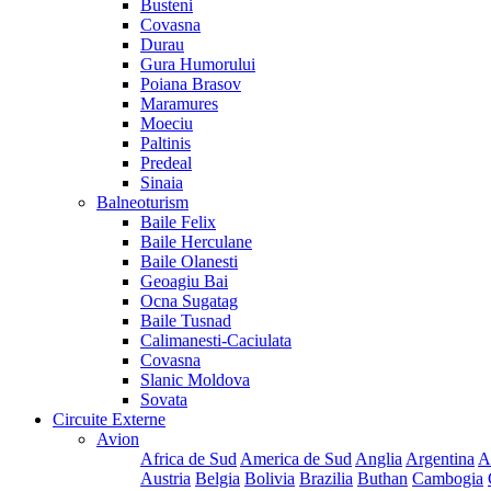
Busteni
Covasna
Durau
Gura Humorului
Poiana Brasov
Maramures
Moeciu
Paltinis
Predeal
Sinaia
Balneoturism
Baile Felix
Baile Herculane
Baile Olanesti
Geoagiu Bai
Ocna Sugatag
Baile Tusnad
Calimanesti-Caciulata
Covasna
Slanic Moldova
Sovata
Circuite Externe
Avion
Africa de Sud
America de Sud
Anglia
Argentina
A
Austria
Belgia
Bolivia
Brazilia
Buthan
Cambogia