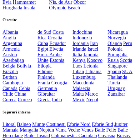
Evia
Hammamet
Nis. de Aur
Obzor
Hurghada
Insula
Olympic Beach
Circuite
Albania
de Sud
Costa
Indochina
Nicaragua
Anglia
Rica
Croatia
Indonezia
Norvegia
Argentina
Cuba
Ecuador
Iordania
Iran
Olanda
Peru
Armenia
Egipt
Elvetia
Irlanda
Israel
Polonia
Austria
Emir. Arabe
Italia
Japonia
Portugalia
Azerbaijan
Unite
Estonia
Kenya
Kosovo
Rusia
Scotia
Belgia
Bolivia
Etiopia
Laos
Letonia
Singapore
Brazilia
Filipine
Liban
Lituania
Spania
SUA
Buthan
Finlanda
Luxemburg
Thailanda
Cambogia
Franta
Georgia
Macedonia
Turcia
Canada
Cehia
Germania
Malaezia
Uruguay
Chile
China
Gibraltar
Malta
Maroc
Zanzibar
Coreea
Coreea
Grecia
India
Mexic
Nepal
Sejururi interne
Litoral
Balneo
Munte
Costinesti
Eforie Nord
Eforie Sud
Jupiter
Mamaia
Mangalia
Neptun
Vama Veche
Venus
Baile Felix
Baile
Herculane
Baile Tusnad
Calimanesti - Caciulata
Covasna
Brasov