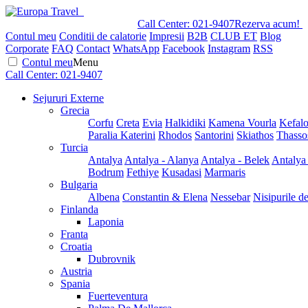
Call Center:
021-9407
Rezerva acum!
Contul meu
Conditii de calatorie
Impresii
B2B
CLUB ET
Blog
Corporate
FAQ
Contact
WhatsApp
Facebook
Instagram
RSS
Contul meu
Menu
Call Center:
021-9407
Sejururi Externe
Grecia
Corfu
Creta
Evia
Halkidiki
Kamena Vourla
Kefalo
Paralia Katerini
Rhodos
Santorini
Skiathos
Thasso
Turcia
Antalya
Antalya - Alanya
Antalya - Belek
Antalya
Bodrum
Fethiye
Kusadasi
Marmaris
Bulgaria
Albena
Constantin & Elena
Nessebar
Nisipurile d
Finlanda
Laponia
Franta
Croatia
Dubrovnik
Austria
Spania
Fuerteventura