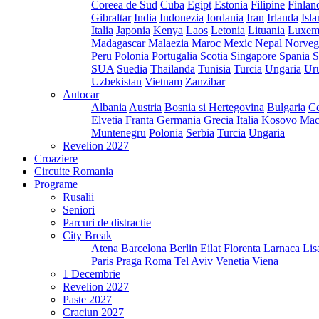
Coreea de Sud
Cuba
Egipt
Estonia
Filipine
Finlan
Gibraltar
India
Indonezia
Iordania
Iran
Irlanda
Isl
Italia
Japonia
Kenya
Laos
Letonia
Lituania
Luxem
Madagascar
Malaezia
Maroc
Mexic
Nepal
Norveg
Peru
Polonia
Portugalia
Scotia
Singapore
Spania
S
SUA
Suedia
Thailanda
Tunisia
Turcia
Ungaria
Ur
Uzbekistan
Vietnam
Zanzibar
Autocar
Albania
Austria
Bosnia si Hertegovina
Bulgaria
Ce
Elvetia
Franta
Germania
Grecia
Italia
Kosovo
Mac
Muntenegru
Polonia
Serbia
Turcia
Ungaria
Revelion 2027
Croaziere
Circuite Romania
Programe
Rusalii
Seniori
Parcuri de distractie
City Break
Atena
Barcelona
Berlin
Eilat
Florenta
Larnaca
Lis
Paris
Praga
Roma
Tel Aviv
Venetia
Viena
1 Decembrie
Revelion 2027
Paste 2027
Craciun 2027