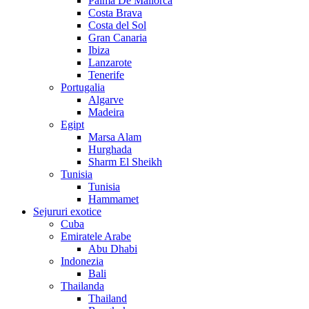
Palma De Mallorca
Costa Brava
Costa del Sol
Gran Canaria
Ibiza
Lanzarote
Tenerife
Portugalia
Algarve
Madeira
Egipt
Marsa Alam
Hurghada
Sharm El Sheikh
Tunisia
Tunisia
Hammamet
Sejururi exotice
Cuba
Emiratele Arabe
Abu Dhabi
Indonezia
Bali
Thailanda
Thailand