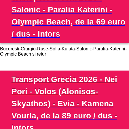
Salonic - Paralia Katerini -
Olympic Beach, de la 69 euro
/ dus - intors
Bucuresti-Giurgiu-Ruse-Sofia-Kulata-Salonic-Paralia-Katerini-
Olympic Beach si retur
Transport Grecia 2026 - Nei
Pori - Volos (Alonisos-
Skyathos) - Evia - Kamena
Vourla, de la 89 euro / dus -
intors