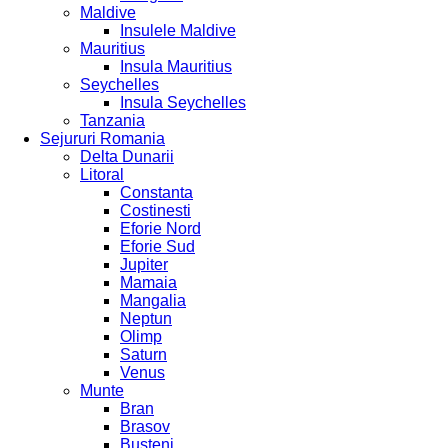
Maldive
Insulele Maldive
Mauritius
Insula Mauritius
Seychelles
Insula Seychelles
Tanzania
Sejururi Romania
Delta Dunarii
Litoral
Constanta
Costinesti
Eforie Nord
Eforie Sud
Jupiter
Mamaia
Mangalia
Neptun
Olimp
Saturn
Venus
Munte
Bran
Brasov
Busteni