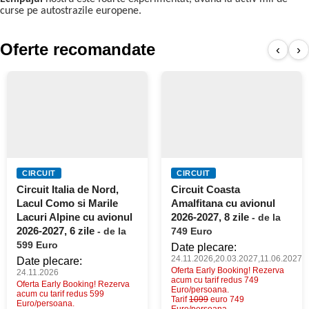
curse pe autostrazile europene.
Oferte recomandate
‹
›
CIRCUIT
CIRCUIT
Circuit Italia de Nord,
Circuit Coasta
Lacul Como si Marile
Amalfitana cu avionul
Lacuri Alpine cu avionul
2026-2027, 8 zile
- de la
2026-2027, 6 zile
- de la
749 Euro
599 Euro
Date plecare:
24.11.2026,20.03.2027,11.06.2027
Date plecare:
Oferta Early Booking! Rezerva
24.11.2026
acum cu tarif redus 749
Oferta Early Booking! Rezerva
Euro/persoana.
acum cu tarif redus 599
Tarif
1099
euro 749
Euro/persoana.