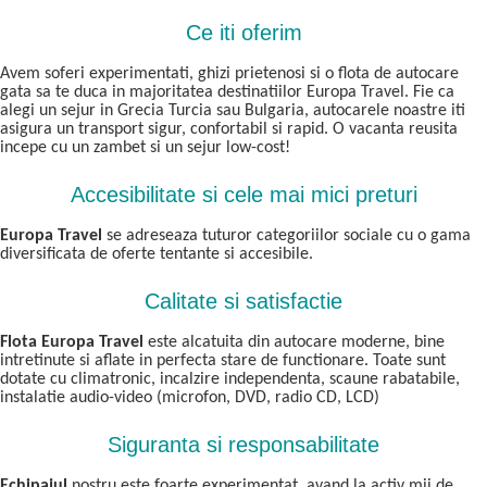
Ce iti oferim
Avem soferi experimentati, ghizi prietenosi si o flota de autocare
gata sa te duca in majoritatea destinatiilor Europa Travel. Fie ca
alegi un sejur in Grecia Turcia sau Bulgaria, autocarele noastre iti
asigura un transport sigur, confortabil si rapid. O vacanta reusita
incepe cu un zambet si un sejur low-cost!
Accesibilitate si cele mai mici preturi
Europa Travel
se adreseaza tuturor categoriilor sociale cu o gama
diversificata de oferte tentante si accesibile.
Calitate si satisfactie
Flota Europa Travel
este alcatuita din autocare moderne, bine
intretinute si aflate in perfecta stare de functionare. Toate sunt
dotate cu climatronic, incalzire independenta, scaune rabatabile,
instalatie audio-video (microfon, DVD, radio CD, LCD)
Siguranta si responsabilitate
Echipajul
nostru este foarte experimentat, avand la activ mii de