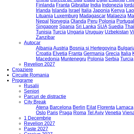
Finlanda
Franta
Gibraltar
India
Indonezia
Iord
Irlanda
Islanda
Israel
Italia
Japonia
Kenya
Lao
Lituania
Luxemburg
Madagascar
Malaezia
Ma
Nepal
Norvegia
Olanda
Peru
Polonia
Portugal
Singapore
Spania
Sri Lanka
SUA
Suedia
Tha
Tunisia
Turcia
Ungaria
Uruguay
Uzbekistan
V
Zanzibar
Autocar
Albania
Austria
Bosnia si Hertegovina
Bulgari
Croatia
Elvetia
Franta
Germania
Grecia
Italia
Macedonia
Muntenegru
Polonia
Serbia
Turcia
Revelion 2027
Croaziere
Circuite Romania
Programe
Rusalii
Seniori
Parcuri de distractie
City Break
Atena
Barcelona
Berlin
Eilat
Florenta
Larnaca
Oslo
Paris
Praga
Roma
Tel Aviv
Venetia
Vien
1 Decembrie
Revelion 2027
Paste 2027