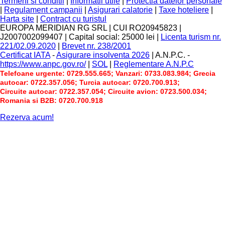
Termeni si conditii
|
Informatii utile
|
Protectia datelor personale
|
Regulament campanii
|
Asigurari calatorie
|
Taxe hoteliere
|
Harta site
|
Contract cu turistul
EUROPA MERIDIAN RG SRL
|
CUI RO20945823
|
J2007002099407
|
Capital social: 25000 lei
|
Licenta turism nr.
221/02.09.2020
|
Brevet nr. 238/2001
Certificat IATA
-
Asigurare insolventa 2026
|
A.N.P.C.
-
https://www.anpc.gov.ro/
|
SOL
|
Reglementare A.N.P.C
Telefoane urgente: 0729.555.665; Vanzari: 0733.083.984; Grecia
autocar: 0722.357.056; Turcia autocar: 0720.700.913;
Circuite autocar: 0722.357.054; Circuite avion: 0723.500.034;
Romania si B2B: 0720.700.918
Rezerva acum!