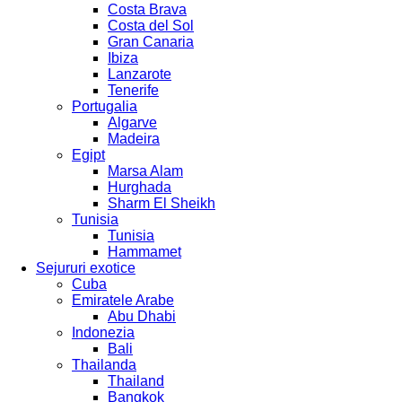
Costa Brava
Costa del Sol
Gran Canaria
Ibiza
Lanzarote
Tenerife
Portugalia
Algarve
Madeira
Egipt
Marsa Alam
Hurghada
Sharm El Sheikh
Tunisia
Tunisia
Hammamet
Sejururi exotice
Cuba
Emiratele Arabe
Abu Dhabi
Indonezia
Bali
Thailanda
Thailand
Bangkok