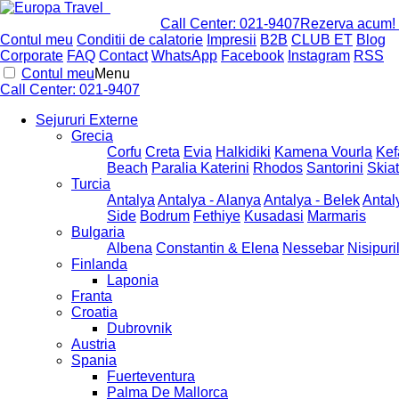
Call Center:
021-9407
Rezerva acum!
Contul meu
Conditii de calatorie
Impresii
B2B
CLUB ET
Blog
Corporate
FAQ
Contact
WhatsApp
Facebook
Instagram
RSS
Contul meu
Menu
Call Center:
021-9407
Sejururi Externe
Grecia
Corfu
Creta
Evia
Halkidiki
Kamena Vourla
Kef
Beach
Paralia Katerini
Rhodos
Santorini
Skia
Turcia
Antalya
Antalya - Alanya
Antalya - Belek
Antal
Side
Bodrum
Fethiye
Kusadasi
Marmaris
Bulgaria
Albena
Constantin & Elena
Nessebar
Nisipuri
Finlanda
Laponia
Franta
Croatia
Dubrovnik
Austria
Spania
Fuerteventura
Palma De Mallorca