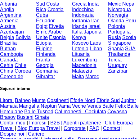
Albania
Sud
Costa
Grecia
India
Mexic
Nepal
Anglia
Rica
Croatia
Indochina
Nicaragua
Argentina
Cuba
Indonezia
Norvegia
Armenia
Ecuador
Iordania
Iran
Olanda
Peru
Austria
Egipt
Elvetia
Irlanda
Israel
Polonia
Azerbaijan
Emir. Arabe
Italia
Japonia
Portugalia
Belgia
Bolivia
Unite
Estonia
Kenya
Rusia
Scotia
Brazilia
Etiopia
Kosovo
Laos
Singapore
Buthan
Filipine
Letonia
Liban
Spania
SUA
Cambogia
Finlanda
Lituania
Thailanda
Canada
Franta
Luxemburg
Turcia
Cehia
Chile
Georgia
Macedonia
Uruguay
China
Coreea
Germania
Malaezia
Zanzibar
Coreea de
Gibraltar
Malta
Maroc
Sejururi interne
Litoral
Balneo
Munte
Costinesti
Eforie Nord
Eforie Sud
Jupiter
Mamaia
Mangalia
Neptun
Vama Veche
Venus
Baile Felix
Baile
Herculane
Baile Tusnad
Calimanesti - Caciulata
Covasna
Brasov
Busteni
Sinaia
Contul meu
|
Impresii
|
B2B |
Agentii partenere
|
Club Europa
Travel
|
Blog Europa Travel
|
Corporate
|
FAQ
|
Contact
|
Despre noi
|
Cariere