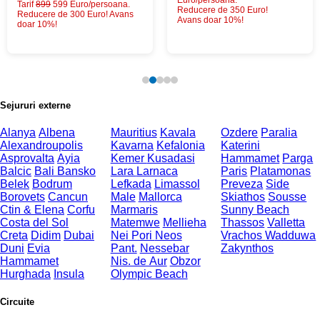
Euro/persoana.
Tarif
899
599 Euro/persoana.
Reducere de 350 Euro!
Reducere de 300 Euro! Avans
Avans doar 10%!
doar 10%!
Sejururi externe
Alanya
Albena
Mauritius
Kavala
Ozdere
Paralia
Alexandroupolis
Kavarna
Kefalonia
Katerini
Asprovalta
Ayia
Kemer
Kusadasi
Hammamet
Parga
Balcic
Bali
Bansko
Lara
Larnaca
Paris
Platamonas
Belek
Bodrum
Lefkada
Limassol
Preveza
Side
Borovets
Cancun
Male
Mallorca
Skiathos
Sousse
Ctin & Elena
Corfu
Marmaris
Sunny Beach
Costa del Sol
Matemwe
Mellieha
Thassos
Valletta
Creta
Didim
Dubai
Nei Pori
Neos
Vrachos
Wadduwa
Duni
Evia
Pant.
Nessebar
Zakynthos
Hammamet
Nis. de Aur
Obzor
Hurghada
Insula
Olympic Beach
Circuite