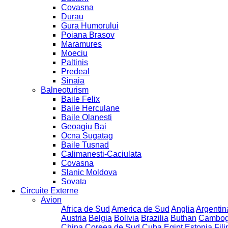
Covasna
Durau
Gura Humorului
Poiana Brasov
Maramures
Moeciu
Paltinis
Predeal
Sinaia
Balneoturism
Baile Felix
Baile Herculane
Baile Olanesti
Geoagiu Bai
Ocna Sugatag
Baile Tusnad
Calimanesti-Caciulata
Covasna
Slanic Moldova
Sovata
Circuite Externe
Avion
Africa de Sud
America de Sud
Anglia
Argentin
Austria
Belgia
Bolivia
Brazilia
Buthan
Cambog
China
Coreea de Sud
Cuba
Egipt
Estonia
Fili