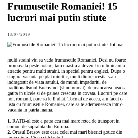
Frumusetile Romaniei! 15
lucruri mai putin stiute
13/07/2019
Tot mai
multi straini vin sa vada frumusetile Romaniei. Desi nu foarte
promovata peste hotare, tara noastra a devenit in ultimii ani o
atractie pentru multi straini, in special pentru englezi. Dupa o
singura vacanta pe plai mioritic, multi dintre acestia s-au
indragostit de viata satului, de muntii impaduriti, de
traditionalismul Bucovinei (si nu numai), de mancarea neaosa
gatita in ulcele si de painea crescuta in covata. Lucruri pe care
noi, romanii, pare sa le fi uitat. Tocmai de aceea, am facut o
lista cu frumusetile Romaniei, care sa te ademeneasca intr-o
vacanta in patria mama.
1.
RATB-ul este a patra cea mai mare retea de transport in
comun de suprafata din Europa.
2.
Orasul Brasov este casa celei mai mari biserici gotice din
lume dintre Viena si Istanbul.