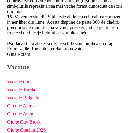
controverse considerabile intre arheologi. Multi sustin ca
simbolurile reprezinta cea mai veche forma cunoscuta de scris
din lume.
15.
Muzeul Astra din Sibiu este al doilea cel mai mare muzeu
in aer liber din lume. Acesta dispune de peste 300 de cladiri,
precum si de mori de apa si vant, prese gigantice pentru vin,
fructe si ulei, forje hidraulice si multe altele.
Ps:
daca stii si altele, scrie-ne si ti le vom publica cu drag.
Frumusetile Romaniei merita promovate!
Gina Rotaru
Vacante
Vacante Grecia
Vacante Turcia
Vacante Bulgaria
Circuite Autocar
Circuite Avion
Oferte City Break
Oferte Craciun 2026