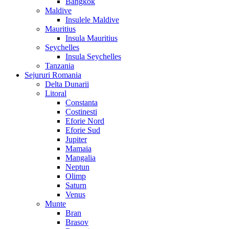
Bangkok
Maldive
Insulele Maldive
Mauritius
Insula Mauritius
Seychelles
Insula Seychelles
Tanzania
Sejururi Romania
Delta Dunarii
Litoral
Constanta
Costinesti
Eforie Nord
Eforie Sud
Jupiter
Mamaia
Mangalia
Neptun
Olimp
Saturn
Venus
Munte
Bran
Brasov