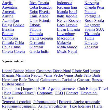
Anglia
Rica
Croatia
Indonezia
Norvegia
Argentina
Cuba
Ecuador
Iordania
Iran
Olanda
Peru
Armenia
Egipt
Elvetia
Irlanda
Israel
Polonia
Austria
Emir. Arabe
Italia
Japonia
Portugalia
Azerbaijan
Unite
Estonia
Kenya
Kosovo
Rusia
Scotia
Belgia
Bolivia
Etiopia
Laos
Letonia
Singapore
Brazilia
Filipine
Liban
Lituania
Spania
SUA
Buthan
Finlanda
Luxemburg
Thailanda
Cambogia
Franta
Georgia
Macedonia
Turcia
Canada
Cehia
Germania
Malaezia
Uruguay
Chile
China
Gibraltar
Malta
Maroc
Zanzibar
Coreea
Coreea
Grecia
India
Mexic
Nepal
Sejururi interne
Litoral
Balneo
Munte
Costinesti
Eforie Nord
Eforie Sud
Jupiter
Mamaia
Mangalia
Neptun
Vama Veche
Venus
Baile Felix
Baile
Herculane
Baile Tusnad
Calimanesti - Caciulata
Covasna
Brasov
Busteni
Sinaia
Contul meu
|
Impresii
|
B2B |
Agentii partenere
|
Club Europa Travel
|
Blog Europa Travel
|
Corporate
|
FAQ
|
Contact
|
Despre noi
|
Cariere
Termeni si conditii
|
Informatii utile
|
Protectia datelor personale
|
Regulament campanii
|
Asigurari calatorie
|
Taxe hoteliere
|
Harta