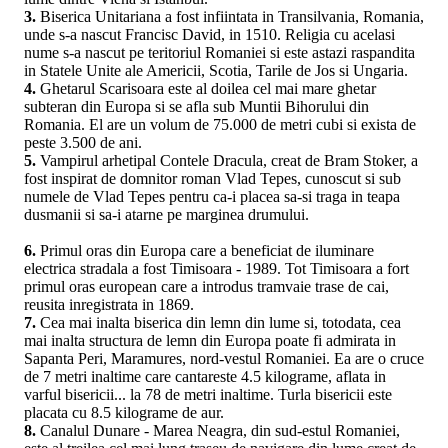
3.
Biserica Unitariana a fost infiintata in Transilvania, Romania,
unde s-a nascut Francisc David, in 1510. Religia cu acelasi
nume s-a nascut pe teritoriul Romaniei si este astazi raspandita
in Statele Unite ale Americii, Scotia, Tarile de Jos si Ungaria.
4.
Ghetarul Scarisoara este al doilea cel mai mare ghetar
subteran din Europa si se afla sub Muntii Bihorului din
Romania. El are un volum de 75.000 de metri cubi si exista de
peste 3.500 de ani.
5.
Vampirul arhetipal Contele Dracula, creat de Bram Stoker, a
fost inspirat de domnitor roman Vlad Tepes, cunoscut si sub
numele de Vlad Tepes pentru ca-i placea sa-si traga in teapa
dusmanii si sa-i atarne pe marginea drumului.
6.
Primul oras din Europa care a beneficiat de iluminare
electrica stradala a fost Timisoara - 1989. Tot Timisoara a fort
primul oras european care a introdus tramvaie trase de cai,
reusita inregistrata in 1869.
7.
Cea mai inalta biserica din lemn din lume si, totodata, cea
mai inalta structura de lemn din Europa poate fi admirata in
Sapanta Peri, Maramures, nord-vestul Romaniei. Ea are o cruce
de 7 metri inaltime care cantareste 4.5 kilograme, aflata in
varful bisericii... la 78 de metri inaltime. Turla bisericii este
placata cu 8.5 kilograme de aur.
8.
Canalul Dunare - Marea Neagra, din sud-estul Romaniei,