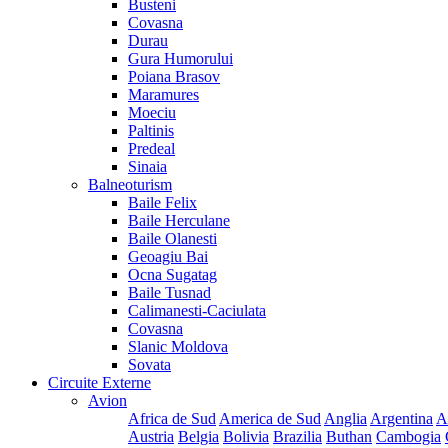
Busteni
Covasna
Durau
Gura Humorului
Poiana Brasov
Maramures
Moeciu
Paltinis
Predeal
Sinaia
Balneoturism
Baile Felix
Baile Herculane
Baile Olanesti
Geoagiu Bai
Ocna Sugatag
Baile Tusnad
Calimanesti-Caciulata
Covasna
Slanic Moldova
Sovata
Circuite Externe
Avion
Africa de Sud
America de Sud
Anglia
Argentina
A
Austria
Belgia
Bolivia
Brazilia
Buthan
Cambogia