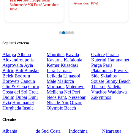
Tarif
899
599 Euro/persoana.
Avans doar 10%!
Reducere de 300 Euro! Avans doar
10%!
Sejururi externe
Alanya
Albena
Mauritius
Kavala
Ozdere
Paralia
Alexandroupolis
Kavarna
Kefalonia
Katerini
Hammamet
Asprovalta
Ayia
Kemer
Kusadasi
Parga
Paris
Balcic
Bali
Bansko
Lara
Larnaca
Platamonas
Preveza
Belek
Bodrum
Lefkada
Limassol
Side
Skiathos
Borovets
Cancun
Male
Mallorca
Sousse
Sunny Beach
Ctin & Elena
Corfu
Marmaris
Matemwe
Thassos
Valletta
Costa del Sol
Creta
Mellieha
Nei Pori
Vrachos
Wadduwa
Didim
Dubai
Duni
Neos Pant.
Nessebar
Zakynthos
Evia
Hammamet
Nis. de Aur
Obzor
Hurghada
Insula
Olympic Beach
Circuite
Albania
de Sud
Costa
Indochina
Nicaragua