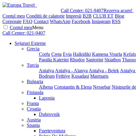
Call Center:
021-9407
Rezerva acum!
Contul meu
Conditii de calatorie
Impresii
B2B
CLUB ET
Blog
Corporate
FAQ
Contact
WhatsApp
Facebook
Instagram
RSS
Contul meu
Menu
Call Center:
021-9407
Sejururi Externe
Grecia
Corfu
Creta
Evia
Halkidiki
Kamena Vourla
Kefalo
Paralia Katerini
Rhodos
Santorini
Skiathos
Thasso
Turcia
Antalya
Antalya - Alanya
Antalya - Belek
Antalya
Bodrum
Fethiye
Kusadasi
Marmaris
Bulgaria
Albena
Constantin & Elena
Nessebar
Nisipurile d
Finlanda
Laponia
Franta
Croatia
Dubrovnik
Austria
Spania
Fuerteventura