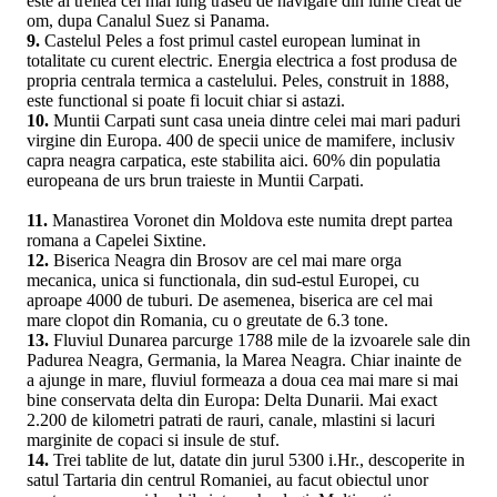
este al treilea cel mai lung traseu de navigare din lume creat de
om, dupa Canalul Suez si Panama.
9.
Castelul Peles a fost primul castel european luminat in
totalitate cu curent electric. Energia electrica a fost produsa de
propria centrala termica a castelului. Peles, construit in 1888,
este functional si poate fi locuit chiar si astazi.
10.
Muntii Carpati sunt casa uneia dintre celei mai mari paduri
virgine din Europa. 400 de specii unice de mamifere, inclusiv
capra neagra carpatica, este stabilita aici. 60% din populatia
europeana de urs brun traieste in Muntii Carpati.
11.
Manastirea Voronet din Moldova este numita drept partea
romana a Capelei Sixtine.
12.
Biserica Neagra din Brosov are cel mai mare orga
mecanica, unica si functionala, din sud-estul Europei, cu
aproape 4000 de tuburi. De asemenea, biserica are cel mai
mare clopot din Romania, cu o greutate de 6.3 tone.
13.
Fluviul Dunarea parcurge 1788 mile de la izvoarele sale din
Padurea Neagra, Germania, la Marea Neagra. Chiar inainte de
a ajunge in mare, fluviul formeaza a doua cea mai mare si mai
bine conservata delta din Europa: Delta Dunarii. Mai exact
2.200 de kilometri patrati de rauri, canale, mlastini si lacuri
marginite de copaci si insule de stuf.
14.
Trei tablite de lut, datate din jurul 5300 i.Hr., descoperite in
satul Tartaria din centrul Romaniei, au facut obiectul unor