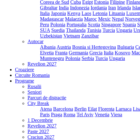
Coreea de Sud
Cuba
Egipt
Estonia
Filipine
Finlan
Gibraltar
India
Indonezia
Iordania
Iran
Irlanda
Isl
Italia
Japonia
Kenya
Laos
Letonia
Lituania
Luxem
Madagascar
Malaezia
Maroc
Mexic
Nepal
Norveg
Peru
Polonia
Portugalia
Scotia
Singapore
Spania
S
SUA
Suedia
Thailanda
Tunisia
Turcia
Ungaria
Ur
Uzbekistan
Vietnam
Zanzibar
Autocar
Albania
Austria
Bosnia si Hertegovina
Bulgaria
Ce
Elvetia
Franta
Germania
Grecia
Italia
Kosovo
Mac
Muntenegru
Polonia
Serbia
Turcia
Ungaria
Revelion 2027
Croaziere
Circuite Romania
Programe
Rusalii
Seniori
Parcuri de distractie
City Break
Atena
Barcelona
Berlin
Eilat
Florenta
Larnaca
Lis
Paris
Praga
Roma
Tel Aviv
Venetia
Viena
1 Decembrie
Revelion 2027
Paste 2027
Craciun 2027