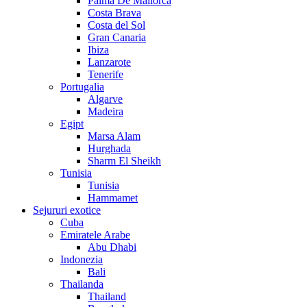
Palma De Mallorca
Costa Brava
Costa del Sol
Gran Canaria
Ibiza
Lanzarote
Tenerife
Portugalia
Algarve
Madeira
Egipt
Marsa Alam
Hurghada
Sharm El Sheikh
Tunisia
Tunisia
Hammamet
Sejururi exotice
Cuba
Emiratele Arabe
Abu Dhabi
Indonezia
Bali
Thailanda
Thailand