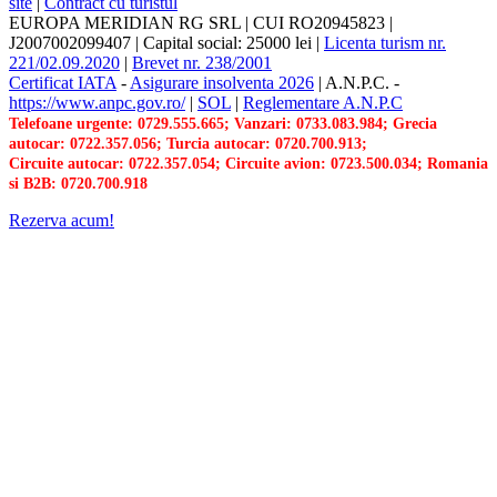
site
|
Contract cu turistul
EUROPA MERIDIAN RG SRL
|
CUI RO20945823
|
J2007002099407
|
Capital social: 25000 lei
|
Licenta turism nr.
221/02.09.2020
|
Brevet nr. 238/2001
Certificat IATA
-
Asigurare insolventa 2026
|
A.N.P.C.
-
https://www.anpc.gov.ro/
|
SOL
|
Reglementare A.N.P.C
Telefoane urgente: 0729.555.665; Vanzari: 0733.083.984; Grecia
autocar: 0722.357.056; Turcia autocar: 0720.700.913;
Circuite autocar: 0722.357.054; Circuite avion: 0723.500.034; Romania
si B2B: 0720.700.918
Rezerva acum!