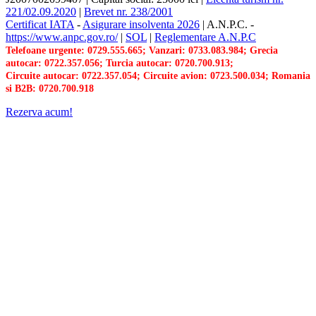
221/02.09.2020
|
Brevet nr. 238/2001
Certificat IATA
-
Asigurare insolventa 2026
|
A.N.P.C.
-
https://www.anpc.gov.ro/
|
SOL
|
Reglementare A.N.P.C
Telefoane urgente: 0729.555.665; Vanzari: 0733.083.984; Grecia
autocar: 0722.357.056; Turcia autocar: 0720.700.913;
Circuite autocar: 0722.357.054; Circuite avion: 0723.500.034; Romania
si B2B: 0720.700.918
Rezerva acum!