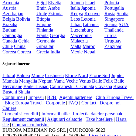
Armenia
Egipt
Elvetia
Irlanda
Israel
Polonia
Austria
Emir. Arabe
Italia
Japonia
Portugalia
Azerbaijan
Unite
Estonia
Kenya
Kosovo
Rusia
Scotia
Belgia
Bolivia
Etiopia
Laos
Letonia
Singapore
Brazilia
Filipine
Liban
Lituania
Spania
SUA
Buthan
Finlanda
Luxemburg
Thailanda
Cambogia
Franta
Georgia
Macedonia
Turcia
Canada
Cehia
Germania
Malaezia
Uruguay
Chile
China
Gibraltar
Malta
Maroc
Zanzibar
Coreea
Coreea
Grecia
India
Mexic
Nepal
Sejururi interne
Litoral
Balneo
Munte
Costinesti
Eforie Nord
Eforie Sud
Jupiter
Mamaia
Mangalia
Neptun
Vama Veche
Venus
Baile Felix
Baile
Herculane
Baile Tusnad
Calimanesti - Caciulata
Covasna
Brasov
Busteni
Sinaia
Contul meu
|
Impresii
|
B2B |
Agentii partenere
|
Club Europa Travel
|
Blog Europa Travel
|
Corporate
|
FAQ
|
Contact
|
Despre noi
|
Cariere
Termeni si conditii
|
Informatii utile
|
Protectia datelor personale
|
Regulament campanii
|
Asigurari calatorie
|
Taxe hoteliere
|
Harta
site
|
Contract cu turistul
EUROPA MERIDIAN RG SRL
|
CUI RO20945823
|
J2007002099407
|
Capital social: 25000 lei
|
Licenta turism nr.