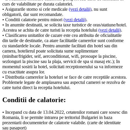
curs de valabilitate pe durata calatoriei.
• Asigurarile storno si cele medicale
(vezi detalii)
, nu sunt
obligatorii, dar sunt recomandate.
• Conditii calatorie pentru minori
(vezi detalii)
.
• In anumite destinatii, se solicita taxe turistice de oras/statiune/hotel.
Acestea se achita de catre turisti la receptia hotelului
(vezi detalii)
.
• Clasificarea unitatilor de cazare este cea atribuita de oficialitatile
din tarile de destinatie, ca atare facilitatile camerelor sunt conforme
cu standardele locale. Pentru anumite facilitati din hotel sau din
camera, hotelierul poate solicitata sume suplimentare
(minibar/frigider, seif, aerconditionat, wifi, prosoape la piscine,
sezlonguri la piscine sau la plaja, servicii de spa si masaj etc.); In
momentul sosirii la hotel, solicitati receptionerului sa va informeze
cu exactitate asupra lor.
• Distributia camerelor la hoteluri se face de catre receptiile acestora.
Problemele legate de amplasarea sau aspectul camerei se rezolva de
catre turist direct la receptia hotelului.
Conditii de calatorie:
• Incepand cu data de 13.04.2022, cetatenilor romani care sosesc din
Romania, li se permite intrarea pe teritoriul Bulgariei in baza
prezentarii documentelor de calatorie valabile. (carte de identitate
sau pasaport)