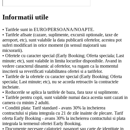
Informatii utile
• Tarifele sunt in EURO/PERSOANA/NOAPTE.
• Tarifele afisate (cazare, suplimente, excursii optionale, taxe de
aeroport, etc), sunt valabile la data publicarii ofertelor, acestea pot
suferi modificari in orice moment (in sensul majorarii sau
micsorarii).
• Ofertele cu caracter special (Early Booking; Oferta speciala; Last
minute; etc), sunt valabile in limita locurilor disponibile. Avand in
vedere caracterul dinamic al ofertelor, va rugam ca la momentul
inscrierii sa reverificati valabilitatea ofertei si a tarifelor.
• Tarifele de la ofertele cu caracter special (Early Booking; Oferta
speciala; Last minute; etc), nu se acorda retroactiv la contractele
incheiate.
• Reducerile se aplica la tarifele de baza, fara taxe si suplimente.
• Tarifele pentru copii, sunt valabile numai daca acestia sunt cazati in
camera cu minim 2 adulti.
• Conditii plata: Tarif standard - avans 30% la incheierea
contractului si plata integrala cu 21 de zile inainte de plecare. Tarif
oferta Early Booking - avans 30% la incheierea contractului si plata
integrala la termenul ofertei Early Booking.
• Documente necesare calatoriei: pasaport sau carte de identitate in