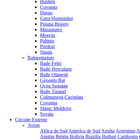
Busteni
Covasna
Durau
Gura Humorului
Poiana Brasov
Maramures
Moeciu
Paltinis
Predeal
Sinaia
Balneoturism
Baile Felix
Baile Herculane
Baile Olanesti
Geoagiu Bai
Ocna Sugatag
Baile Tusnad
Calimanesti-Caciulata
Covasna
Slanic Moldova
Sovata
Circuite Externe
Avion
Africa de Sud
America de Sud
Anglia
Argentina
A
Austria
Belgia
Bolivia
Brazilia
Buthan
Cambogia