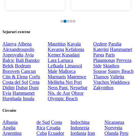
Sejururi externe
Alanya
Albena
Mauritius
Kavala
Ozdere
Paralia
Alexandroupolis
Kavarna
Kefalonia
Katerini
Hammamet
Asprovalta
Ayia
Kemer
Kusadasi
Parga
Paris
Balcic
Bali
Bansko
Lara
Larnaca
Platamonas
Preveza
Belek
Bodrum
Lefkada
Limassol
Side
Skiathos
Borovets
Cancun
Male
Mallorca
Sousse
Sunny Beach
Ctin & Elena
Corfu
Marmaris
Matemwe
Thassos
Valletta
Costa del Sol
Creta
Mellieha
Nei Pori
Vrachos
Wadduwa
Didim
Dubai
Duni
Neos Pant.
Nessebar
Zakynthos
Evia
Hammamet
Nis. de Aur
Obzor
Hurghada
Insula
Olympic Beach
Circuite
Albania
de Sud
Costa
Indochina
Nicaragua
Anglia
Rica
Croatia
Indonezia
Norvegia
Argentina
Cuba
Ecuador
Iordania
Iran
Olanda
Peru