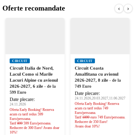
Oferte recomandate
‹
›
CIRCUIT
CIRCUIT
Circuit Italia de Nord,
Circuit Coasta
Lacul Como si Marile
Amalfitana cu avionul
Lacuri Alpine cu avionul
2026-2027, 8 zile
- de la
2026-2027, 6 zile
- de la
749 Euro
599 Euro
Date plecare:
24.11.2026,20.03.2027,11.06.2027
Date plecare:
Oferta Early Booking! Rezerva
24.11.2026
acum cu tarif redus 749
Oferta Early Booking! Rezerva
Euro/persoana.
acum cu tarif redus 599
Tarif
1099
euro 749 Euro/persoana.
Euro/persoana.
Reducere de 350 Euro!
Tarif
899
599 Euro/persoana.
Avans doar 10%!
Reducere de 300 Euro! Avans doar
10%!