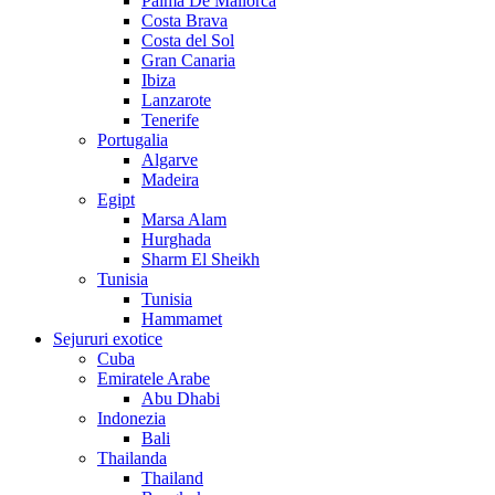
Palma De Mallorca
Costa Brava
Costa del Sol
Gran Canaria
Ibiza
Lanzarote
Tenerife
Portugalia
Algarve
Madeira
Egipt
Marsa Alam
Hurghada
Sharm El Sheikh
Tunisia
Tunisia
Hammamet
Sejururi exotice
Cuba
Emiratele Arabe
Abu Dhabi
Indonezia
Bali
Thailanda
Thailand