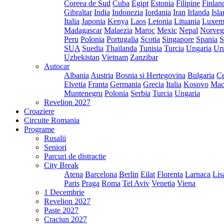
Coreea de Sud
Cuba
Egipt
Estonia
Filipine
Finlan
Gibraltar
India
Indonezia
Iordania
Iran
Irlanda
Isl
Italia
Japonia
Kenya
Laos
Letonia
Lituania
Luxem
Madagascar
Malaezia
Maroc
Mexic
Nepal
Norveg
Peru
Polonia
Portugalia
Scotia
Singapore
Spania
S
SUA
Suedia
Thailanda
Tunisia
Turcia
Ungaria
Ur
Uzbekistan
Vietnam
Zanzibar
Autocar
Albania
Austria
Bosnia si Hertegovina
Bulgaria
Ce
Elvetia
Franta
Germania
Grecia
Italia
Kosovo
Mac
Muntenegru
Polonia
Serbia
Turcia
Ungaria
Revelion 2027
Croaziere
Circuite Romania
Programe
Rusalii
Seniori
Parcuri de distractie
City Break
Atena
Barcelona
Berlin
Eilat
Florenta
Larnaca
Lis
Paris
Praga
Roma
Tel Aviv
Venetia
Viena
1 Decembrie
Revelion 2027
Paste 2027
Craciun 2027