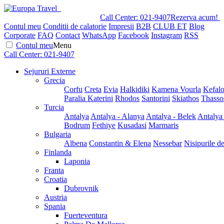
Call Center:
021-9407
Rezerva acum!
Contul meu
Conditii de calatorie
Impresii
B2B
CLUB ET
Blog
Corporate
FAQ
Contact
WhatsApp
Facebook
Instagram
RSS
Contul meu
Menu
Call Center:
021-9407
Sejururi Externe
Grecia
Corfu
Creta
Evia
Halkidiki
Kamena Vourla
Kefalo
Paralia Katerini
Rhodos
Santorini
Skiathos
Thasso
Turcia
Antalya
Antalya - Alanya
Antalya - Belek
Antalya
Bodrum
Fethiye
Kusadasi
Marmaris
Bulgaria
Albena
Constantin & Elena
Nessebar
Nisipurile d
Finlanda
Laponia
Franta
Croatia
Dubrovnik
Austria
Spania
Fuerteventura