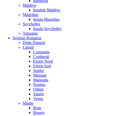
Bangkok
Maldive
Insulele Maldive
Mauritius
Insula Mauritius
Seychelles
Insula Seychelles
Tanzania
Sejururi Romania
Delta Dunarii
Litoral
Constanta
Costinesti
Eforie Nord
Eforie Sud
Jupiter
Mamaia
Mangalia
Neptun
Olimp
Saturn
Venus
Munte
Bran
Brasov