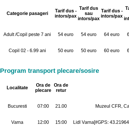
Tarif dus
T
Tarif dus -
Tarif dus -
Categorie pasageri
sau
intors/pax
intors/pax
intors/pax
in
Adult /Copil peste 7 ani
54 euro
54 euro
64 euro
Copil 02 - 6.99 ani
50 euro
50 euro
60 euro
Program transport plecare/sosire
Ora de
Ora de
Localitate
plecare
retur
Bucuresti
07:00
21.00
Muzeul CFR, Cal
Varna
12:00
15:00
Lidl Varna[#GPS: 43.21964