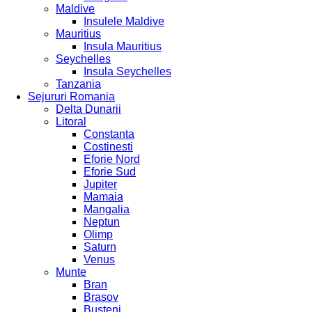
Maldive
Insulele Maldive
Mauritius
Insula Mauritius
Seychelles
Insula Seychelles
Tanzania
Sejururi Romania
Delta Dunarii
Litoral
Constanta
Costinesti
Eforie Nord
Eforie Sud
Jupiter
Mamaia
Mangalia
Neptun
Olimp
Saturn
Venus
Munte
Bran
Brasov
Busteni