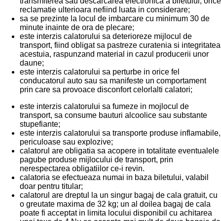
transmiterea sau descarcarea electronica a biletului, orice
reclamatie ulterioara nefiind luata in considerare;
sa se prezinte la locul de imbarcare cu minimum 30 de
minute inainte de ora de plecare;
este interzis calatorului sa deterioreze mijlocul de
transport, fiind obligat sa pastreze curatenia si integritatea
acestuia, raspunzand material in cazul producerii unor
daune;
este interzis calatorului sa perturbe in orice fel
conducatorul auto sau sa manifeste un comportament
prin care sa provoace disconfort celorlalti calatori;
este interzis calatorului sa fumeze in mojlocul de
transport, sa consume bauturi alcoolice sau substante
stupefiante;
este interzis calatorului sa transporte produse inflamabile,
periculoase sau explozive;
calatorul are obligatia sa acopere in totalitate eventualele
pagube produse mijlocului de transport, prin
nerespectarea obligatiilor ce-i revin.
calatoria se efectueaza numai in baza biletului, valabil
doar pentru titular;
calatorul are dreptul la un singur bagaj de cala gratuit, cu
o greutate maxima de 32 kg; un al doilea bagaj de cala
poate fi acceptat in limita locului disponibil cu achitarea