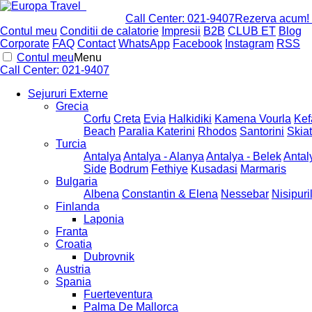
Call Center:
021-9407
Rezerva acum!
Contul meu
Conditii de calatorie
Impresii
B2B
CLUB ET
Blog
Corporate
FAQ
Contact
WhatsApp
Facebook
Instagram
RSS
Contul meu
Menu
Call Center:
021-9407
Sejururi Externe
Grecia
Corfu
Creta
Evia
Halkidiki
Kamena Vourla
Kef
Beach
Paralia Katerini
Rhodos
Santorini
Skia
Turcia
Antalya
Antalya - Alanya
Antalya - Belek
Antal
Side
Bodrum
Fethiye
Kusadasi
Marmaris
Bulgaria
Albena
Constantin & Elena
Nessebar
Nisipuri
Finlanda
Laponia
Franta
Croatia
Dubrovnik
Austria
Spania
Fuerteventura
Palma De Mallorca