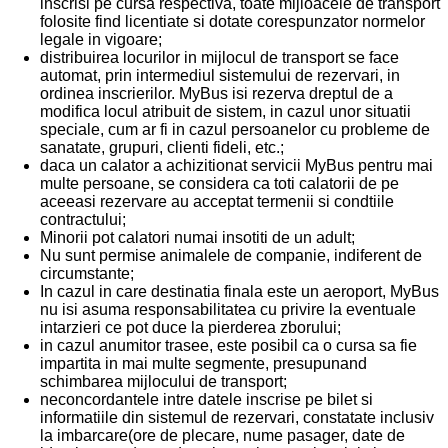
inscrisi pe cursa respectiva, toate mijloacele de transport
folosite find licentiate si dotate corespunzator normelor
legale in vigoare;
distribuirea locurilor in mijlocul de transport se face
automat, prin intermediul sistemului de rezervari, in
ordinea inscrierilor. MyBus isi rezerva dreptul de a
modifica locul atribuit de sistem, in cazul unor situatii
speciale, cum ar fi in cazul persoanelor cu probleme de
sanatate, grupuri, clienti fideli, etc.;
daca un calator a achizitionat servicii MyBus pentru mai
multe persoane, se considera ca toti calatorii de pe
aceeasi rezervare au acceptat termenii si condtiile
contractului;
Minorii pot calatori numai insotiti de un adult;
Nu sunt permise animalele de companie, indiferent de
circumstante;
In cazul in care destinatia finala este un aeroport, MyBus
nu isi asuma responsabilitatea cu privire la eventuale
intarzieri ce pot duce la pierderea zborului;
in cazul anumitor trasee, este posibil ca o cursa sa fie
impartita in mai multe segmente, presupunand
schimbarea mijlocului de transport;
neconcordantele intre datele inscrise pe bilet si
informatiile din sistemul de rezervari, constatate inclusiv
la imbarcare(ore de plecare, nume pasager, date de