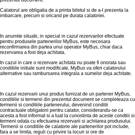
Calatorul are obligatia de a printa biletul si de a-l prezenta la
imbarcare, precum si oricand pe durata calatoriei.
In anumite situatii, in special in cazul rezervarilor efectuate
pentru produsele partenerilor MyBus, este necesara
reconfirmarea din partea unui operator MyBus, chiar daca
rezervarea a fost deja achitata.
In cazul in care o rezervare achitata nu poate fi onorata sau
conditiile initiale sunt modificate, MyBus va oferi calatorului
alternative sau rambursarea integrala a sumelor deja achitate.
In cazul rezervarii unui produs furnizat de un partener MyBus,
conditiile si termenii din prezentul document se completeaza cu
termenii si conditiile partenerului, devenind conditii
contractuale obligatorii pentru calator, considerandu-se ca
acesta a fost informat si a luat la cunostinta de aceste condtiii si
termeni odata cu efectuarea rezervarii si achitarea produsului.
Termenii si conditiile de calatorie ale partenerilor pot include,
fara a se limita, reguli cu privire la locuri si ore de