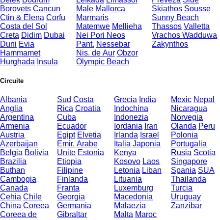
Borovets
Cancun
Male
Mallorca
Skiathos
Sousse
Ctin & Elena
Corfu
Marmaris
Sunny Beach
Costa del Sol
Matemwe
Mellieha
Thassos
Valletta
Creta
Didim
Dubai
Nei Pori
Neos
Vrachos
Wadduwa
Duni
Evia
Pant.
Nessebar
Zakynthos
Hammamet
Nis. de Aur
Obzor
Hurghada
Insula
Olympic Beach
Circuite
Albania
Sud
Costa
Grecia
India
Mexic
Nepal
Anglia
Rica
Croatia
Indochina
Nicaragua
Argentina
Cuba
Indonezia
Norvegia
Armenia
Ecuador
Iordania
Iran
Olanda
Peru
Austria
Egipt
Elvetia
Irlanda
Israel
Polonia
Azerbaijan
Emir. Arabe
Italia
Japonia
Portugalia
Belgia
Bolivia
Unite
Estonia
Kenya
Rusia
Scotia
Brazilia
Etiopia
Kosovo
Laos
Singapore
Buthan
Filipine
Letonia
Liban
Spania
SUA
Cambogia
Finlanda
Lituania
Thailanda
Canada
Franta
Luxemburg
Turcia
Cehia
Chile
Georgia
Macedonia
Uruguay
China
Coreea
Germania
Malaezia
Zanzibar
Coreea de
Gibraltar
Malta
Maroc