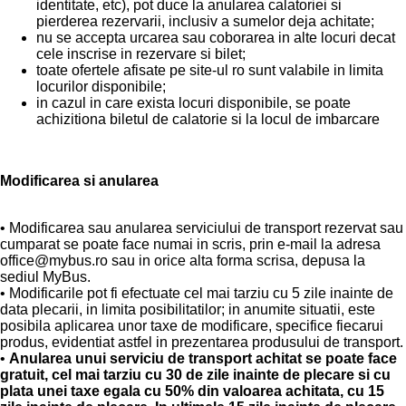
identitate, etc), pot duce la anularea calatoriei si
pierderea rezervarii, inclusiv a sumelor deja achitate;
nu se accepta urcarea sau coborarea in alte locuri decat
cele inscrise in rezervare si bilet;
toate ofertele afisate pe site-ul ro sunt valabile in limita
locurilor disponibile;
in cazul in care exista locuri disponibile, se poate
achizitiona biletul de calatorie si la locul de imbarcare
Modificarea si anularea
• Modificarea sau anularea serviciului de transport rezervat sau
cumparat se poate face numai in scris, prin e-mail la adresa
office@mybus.ro sau in orice alta forma scrisa, depusa la
sediul MyBus.
• Modificarile pot fi efectuate cel mai tarziu cu 5 zile inainte de
data plecarii, in limita posibilitatilor; in anumite situatii, este
posibila aplicarea unor taxe de modificare, specifice fiecarui
produs, evidentiat astfel in prezentarea produsului de transport.
•
Anularea unui serviciu de transport achitat se poate face
gratuit, cel mai tarziu cu 30 de zile inainte de plecare si cu
plata unei taxe egala cu 50% din valoarea achitata, cu 15