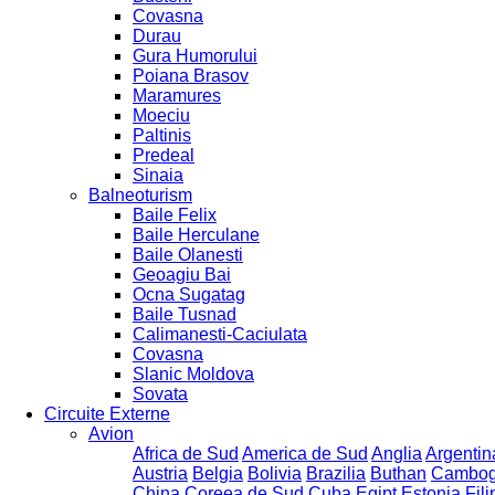
Covasna
Durau
Gura Humorului
Poiana Brasov
Maramures
Moeciu
Paltinis
Predeal
Sinaia
Balneoturism
Baile Felix
Baile Herculane
Baile Olanesti
Geoagiu Bai
Ocna Sugatag
Baile Tusnad
Calimanesti-Caciulata
Covasna
Slanic Moldova
Sovata
Circuite Externe
Avion
Africa de Sud
America de Sud
Anglia
Argentin
Austria
Belgia
Bolivia
Brazilia
Buthan
Cambog
China
Coreea de Sud
Cuba
Egipt
Estonia
Fili