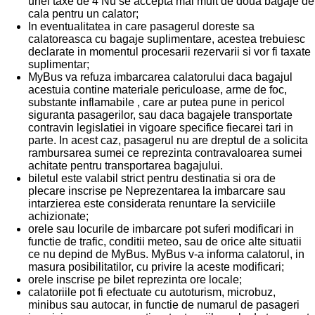
unei taxe de 4 Nu se accepta mai mult de doua bagaje de
cala pentru un calator;
In eventualitatea in care pasagerul doreste sa
calatoreasca cu bagaje suplimentare, acestea trebuiesc
declarate in momentul procesarii rezervarii si vor fi taxate
suplimentar;
MyBus va refuza imbarcarea calatorului daca bagajul
acestuia contine materiale periculoase, arme de foc,
substante inflamabile , care ar putea pune in pericol
siguranta pasagerilor, sau daca bagajele transportate
contravin legislatiei in vigoare specifice fiecarei tari in
parte. In acest caz, pasagerul nu are dreptul de a solicita
rambursarea sumei ce reprezinta contravaloarea sumei
achitate pentru transportarea bagajului.
biletul este valabil strict pentru destinatia si ora de
plecare inscrise pe Neprezentarea la imbarcare sau
intarzierea este considerata renuntare la serviciile
achizionate;
orele sau locurile de imbarcare pot suferi modificari in
functie de trafic, conditii meteo, sau de orice alte situatii
ce nu depind de MyBus. MyBus v-a informa calatorul, in
masura posibilitatilor, cu privire la aceste modificari;
orele inscrise pe bilet reprezinta ore locale;
calatoriile pot fi efectuate cu autoturism, microbuz,
minibus sau autocar, in functie de numarul de pasageri