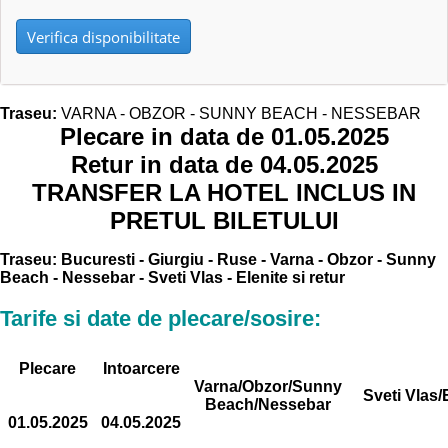
Verifica disponibilitate
Traseu:
VARNA - OBZOR - SUNNY BEACH - NESSEBAR
Plecare in data de 01.05.2025
Retur in data de 04.05.2025
TRANSFER LA HOTEL INCLUS IN
PRETUL BILETULUI
Traseu: Bucuresti - Giurgiu - Ruse - Varna - Obzor - Sunny
Beach - Nessebar - Sveti Vlas - Elenite si retur
Tarife si date de plecare/sosire:
Plecare
Intoarcere
Varna/Obzor/Sunny
Sveti Vlas/
Beach/Nessebar
01.05.2025
04.05.2025