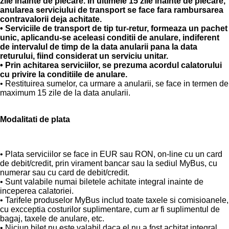
zile inainte de plecare. In ultimele 15 zile inainte de plecare,
anularea serviciului de transport se face fara rambursarea
contravalorii deja achitate.
• Serviciile de transport de tip tur-retur, formeaza un pachet
unic, aplicandu-se aceleasi conditii de anulare, indiferent
de intervalul de timp de la data anularii pana la data
returului, fiind considerat un serviciu unitar.
• Prin achitarea serviciilor, se prezuma acordul calatorului
cu privire la conditiile de anulare.
• Restituirea sumelor, ca urmare a anularii, se face in termen de
maximum 15 zile de la data anularii.
Modalitati de plata
• Plata serviciilor se face in EUR sau RON, on-line cu un card
de debit/credit, prin virament bancar sau la sediul MyBus, cu
numerar sau cu card de debit/credit.
• Sunt valabile numai biletele achitate integral inainte de
inceperea calatoriei.
• Tarifele produselor MyBus includ toate taxele si comisioanele,
cu excceptia costurilor suplimentare, cum ar fi suplimentul de
bagaj, taxele de anulare, etc.
• Niciun bilet nu este valabil daca el nu a fost achitat integral