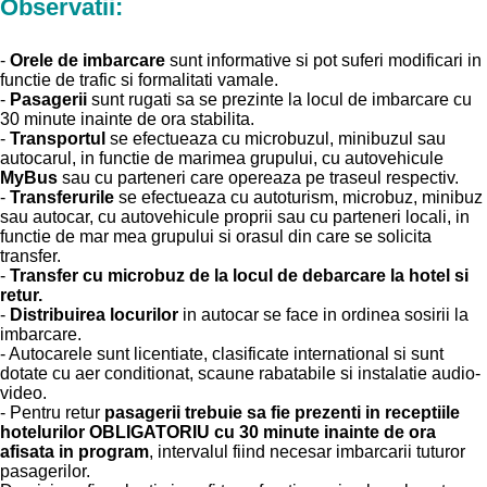
Observatii:
-
Orele de imbarcare
sunt informative si pot suferi modificari in
functie de trafic si formalitati vamale.
-
Pasagerii
sunt rugati sa se prezinte la locul de imbarcare cu
30 minute inainte de ora stabilita.
-
Transportul
se efectueaza cu microbuzul, minibuzul sau
autocarul, in functie de marimea grupului, cu autovehicule
MyBus
sau cu parteneri care opereaza pe traseul respectiv.
-
Transferurile
se efectueaza cu autoturism, microbuz, minibuz
sau autocar, cu autovehicule proprii sau cu parteneri locali, in
functie de mar mea grupului si orasul din care se solicita
transfer.
-
Transfer cu microbuz de la locul de debarcare la hotel si
retur.
-
Distribuirea locurilor
in autocar se face in ordinea sosirii la
imbarcare.
- Autocarele sunt licentiate, clasificate international si sunt
dotate cu aer conditionat, scaune rabatabile si instalatie audio-
video.
- Pentru retur
pasagerii trebuie sa fie prezenti in receptiile
hotelurilor OBLIGATORIU cu 30 minute inainte de ora
afisata in program
, intervalul fiind necesar imbarcarii tuturor
pasagerilor.