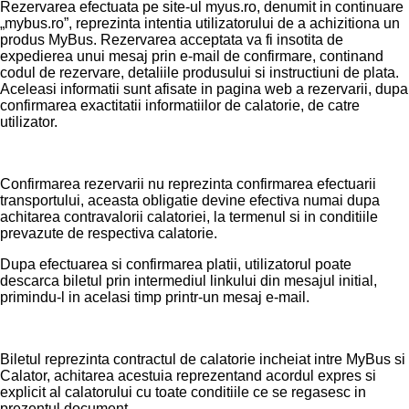
Rezervarea efectuata pe site-ul myus.ro, denumit in continuare
„mybus.ro”, reprezinta intentia utilizatorului de a achizitiona un
produs MyBus. Rezervarea acceptata va fi insotita de
expedierea unui mesaj prin e-mail de confirmare, continand
codul de rezervare, detaliile produsului si instructiuni de plata.
Aceleasi informatii sunt afisate in pagina web a rezervarii, dupa
confirmarea exactitatii informatiilor de calatorie, de catre
utilizator.
Confirmarea rezervarii nu reprezinta confirmarea efectuarii
transportului, aceasta obligatie devine efectiva numai dupa
achitarea contravalorii calatoriei, la termenul si in conditiile
prevazute de respectiva calatorie.
Dupa efectuarea si confirmarea platii, utilizatorul poate
descarca biletul prin intermediul linkului din mesajul initial,
primindu-l in acelasi timp printr-un mesaj e-mail.
Biletul reprezinta contractul de calatorie incheiat intre MyBus si
Calator, achitarea acestuia reprezentand acordul expres si
explicit al calatorului cu toate conditiile ce se regasesc in
prezentul document.