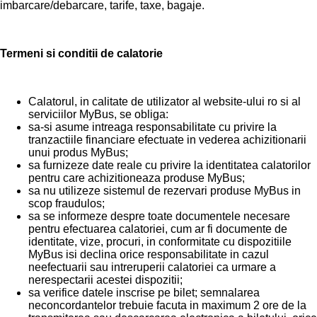
imbarcare/debarcare, tarife, taxe, bagaje.
Termeni si conditii de calatorie
Calatorul, in calitate de utilizator al website-ului ro si al
serviciilor MyBus, se obliga:
sa-si asume intreaga responsabilitate cu privire la
tranzactiile financiare efectuate in vederea achizitionarii
unui produs MyBus;
sa furnizeze date reale cu privire la identitatea calatorilor
pentru care achizitioneaza produse MyBus;
sa nu utilizeze sistemul de rezervari produse MyBus in
scop fraudulos;
sa se informeze despre toate documentele necesare
pentru efectuarea calatoriei, cum ar fi documente de
identitate, vize, procuri, in conformitate cu dispozitiile
MyBus isi declina orice responsabilitate in cazul
neefectuarii sau intreruperii calatoriei ca urmare a
nerespectarii acestei dispozitii;
sa verifice datele inscrise pe bilet; semnalarea
neconcordantelor trebuie facuta in maximum 2 ore de la