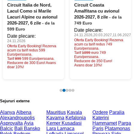
Circuit Italia de Nord,
Circuit Coasta
Lacul Como si Marile
Amalfitana cu avionul
Lacuri Alpine cu avionul
2026-2027, 8 zile
- de la
2026-2027, 6 zile
- de la
749 Euro
599 Euro
Date plecare:
24.11.2026,20.03.2027,11.06.2027
Date plecare:
Oferta Early Booking! Rezerva
24.11.2026
acum cu tarif redus 749
Oferta Early Booking! Rezerva
Euro/persoana.
acum cu tarif redus 599
Tarif
1099
euro 749
Euro/persoana.
Euro/persoana.
Tarif
899
599 Euro/persoana.
Reducere de 350 Euro!
Reducere de 300 Euro! Avans
Avans doar 10%!
doar 10%!
Sejururi externe
Alanya
Albena
Mauritius
Kavala
Ozdere
Paralia
Alexandroupolis
Kavarna
Kefalonia
Katerini
Asprovalta
Ayia
Kemer
Kusadasi
Hammamet
Parga
Balcic
Bali
Bansko
Lara
Larnaca
Paris
Platamonas
Belek
Bodrum
Lefkada
Limassol
Preveza
Side