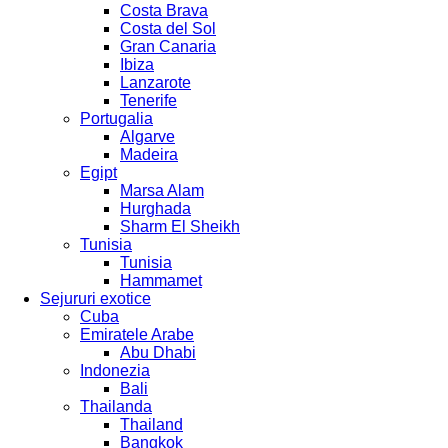
Costa Brava
Costa del Sol
Gran Canaria
Ibiza
Lanzarote
Tenerife
Portugalia
Algarve
Madeira
Egipt
Marsa Alam
Hurghada
Sharm El Sheikh
Tunisia
Tunisia
Hammamet
Sejururi exotice
Cuba
Emiratele Arabe
Abu Dhabi
Indonezia
Bali
Thailanda
Thailand
Bangkok