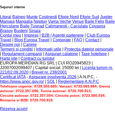
Sejururi interne
Litoral
Balneo
Munte
Costinesti
Eforie Nord
Eforie Sud
Jupiter
Mamaia
Mangalia
Neptun
Vama Veche
Venus
Baile Felix
Baile
Herculane
Baile Tusnad
Calimanesti - Caciulata
Covasna
Brasov
Busteni
Sinaia
Contul meu
|
Impresii
|
B2B |
Agentii partenere
|
Club Europa
Travel
|
Blog Europa Travel
|
Corporate
|
FAQ
|
Contact
|
Despre noi
|
Cariere
Termeni si conditii
|
Informatii utile
|
Protectia datelor personale
|
Regulament campanii
|
Asigurari calatorie
|
Taxe hoteliere
|
Harta site
|
Contract cu turistul
EUROPA MERIDIAN RG SRL
|
CUI RO20945823
|
J2007002099407
|
Capital social: 25000 lei
|
Licenta turism nr.
221/02.09.2020
|
Brevet nr. 238/2001
Certificat IATA
-
Asigurare insolventa 2026
|
A.N.P.C.
-
https://www.anpc.gov.ro/
|
SOL
|
Reglementare A.N.P.C
Telefoane urgente: 0729.555.665; Vanzari: 0733.083.984; Grecia
autocar: 0722.357.056; Turcia autocar: 0720.700.913;
Circuite autocar: 0722.357.054; Circuite avion: 0723.500.034;
Romania si B2B: 0720.700.918
Rezerva acum!