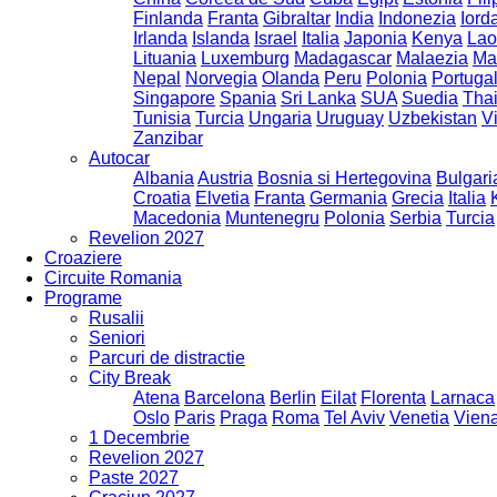
Finlanda
Franta
Gibraltar
India
Indonezia
Iord
Irlanda
Islanda
Israel
Italia
Japonia
Kenya
Lao
Lituania
Luxemburg
Madagascar
Malaezia
Ma
Nepal
Norvegia
Olanda
Peru
Polonia
Portugal
Singapore
Spania
Sri Lanka
SUA
Suedia
Tha
Tunisia
Turcia
Ungaria
Uruguay
Uzbekistan
V
Zanzibar
Autocar
Albania
Austria
Bosnia si Hertegovina
Bulgari
Croatia
Elvetia
Franta
Germania
Grecia
Italia
Macedonia
Muntenegru
Polonia
Serbia
Turcia
Revelion 2027
Croaziere
Circuite Romania
Programe
Rusalii
Seniori
Parcuri de distractie
City Break
Atena
Barcelona
Berlin
Eilat
Florenta
Larnaca
Oslo
Paris
Praga
Roma
Tel Aviv
Venetia
Vien
1 Decembrie
Revelion 2027
Paste 2027