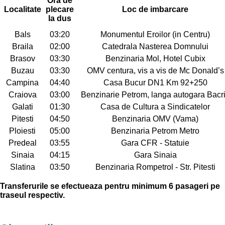
Ora de
Localitate
plecare
Loc de imbarcare
la dus
Bals
03:20
Monumentul Eroilor (in Centru)
Braila
02:00
Catedrala Nasterea Domnului
Brasov
03:30
Benzinaria Mol, Hotel Cubix
Buzau
03:30
OMV centura, vis a vis de Mc Donald’s
Campina
04:40
Casa Bucur DN1 Km 92+250
Craiova
03:00
Benzinarie Petrom, langa autogara Bacr
Galati
01:30
Casa de Cultura a Sindicatelor
Pitesti
04:50
Benzinaria OMV (Vama)
Ploiesti
05:00
Benzinaria Petrom Metro
Predeal
03:55
Gara CFR - Statuie
Sinaia
04:15
Gara Sinaia
Slatina
03:50
Benzinaria Rompetrol - Str. Pitesti
Transferurile se efectueaza pentru minimum 6 pasageri pe
traseul respectiv.