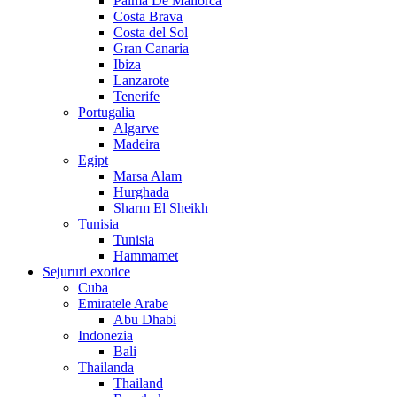
Palma De Mallorca
Costa Brava
Costa del Sol
Gran Canaria
Ibiza
Lanzarote
Tenerife
Portugalia
Algarve
Madeira
Egipt
Marsa Alam
Hurghada
Sharm El Sheikh
Tunisia
Tunisia
Hammamet
Sejururi exotice
Cuba
Emiratele Arabe
Abu Dhabi
Indonezia
Bali
Thailanda
Thailand