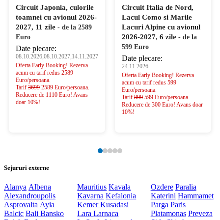
Circuit Italia de Nord,
Circuit Coasta
Lacul Como si Marile
Amalfitana cu avionul
Lacuri Alpine cu avionul
2026-2027, 8 zile
- de la
2026-2027, 6 zile
- de la
749 Euro
599 Euro
Date plecare:
24.11.2026,20.03.2027,11.06.2027
Date plecare:
Oferta Early Booking! Rezerva
24.11.2026
acum cu tarif redus 749
Oferta Early Booking! Rezerva
Euro/persoana.
acum cu tarif redus 599
Tarif
1099
euro 749 Euro/persoana.
Euro/persoana.
Reducere de 350 Euro!
Tarif
899
599 Euro/persoana.
Avans doar 10%!
Reducere de 300 Euro! Avans doar
10%!
Sejururi externe
Alanya
Albena
Mauritius
Kavala
Ozdere
Paralia
Alexandroupolis
Kavarna
Kefalonia
Katerini
Hammamet
Asprovalta
Ayia
Kemer
Kusadasi
Parga
Paris
Balcic
Bali
Bansko
Lara
Larnaca
Platamonas
Preveza