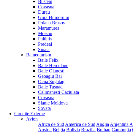
Busteni
Covasna
Durau
Gura Humorului
Poiana Brasov
Maramures
Moeciu
Paltinis
Predeal
Sinaia
Balneoturism
Baile Felix
Baile Herculane
Baile Olanesti
Geoagiu Bai
Ocna Sugatag
Baile Tusnad
Calimanesti-Caciulata
Covasna
Slanic Moldova
Sovata
Circuite Externe
Avion
Africa de Sud
America de Sud
Anglia
Argentina
A
Austria
Belgia
Bolivia
Brazilia
Buthan
Cambogia