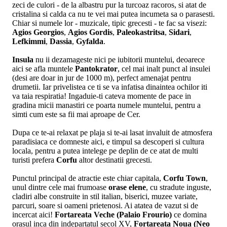
zeci de culori - de la albastru pur la turcoaz racoros, si atat de
cristalina si calda ca nu te vei mai putea incumeta sa o parasesti.
Chiar si numele lor - muzicale, tipic grecesti - te fac sa visezi:
Agios Georgios
,
Agios Gordis
,
Paleokastritsa
,
Sidari
,
Lefkimmi
,
Dassia
,
Gyfalda
.
Insula
nu ii dezamageste nici pe iubitorii muntelui, deoarece
aici se afla muntele
Pantokrator
, cel mai inalt punct al insulei
(desi are doar in jur de 1000 m), perfect amenajat pentru
drumetii. Iar privelistea ce ti se va infatisa dinaintea ochilor iti
va taia respiratia! Ingaduie-ti cateva momente de pace in
gradina micii manastiri ce poarta numele muntelui, pentru a
simti cum este sa fii mai aproape de Cer.
Dupa ce te-ai relaxat pe plaja si te-ai lasat invaluit de atmosfera
paradisiaca ce domneste aici, e timpul sa descoperi si cultura
locala, pentru a putea intelege pe deplin de ce atat de multi
turisti prefera
Corfu
altor destinatii grecesti.
Punctul principal de atractie este chiar capitala,
Corfu Town
,
unul dintre cele mai frumoase
orase elene
, cu stradute inguste,
cladiri albe construite in stil italian, biserici, muzee variate,
parcuri, soare si oameni prietenosi. Ai atatea de vazut si de
incercat aici!
Fortareata Veche (Palaio Frourio)
ce domina
orasul inca din indepartatul secol XV,
Fortareata Noua (Neo