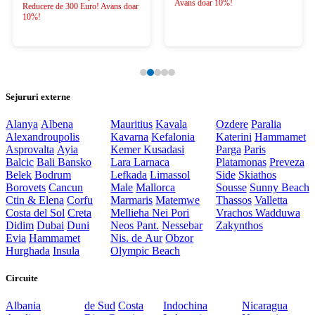
Avans doar 10%!
Reducere de 300 Euro! Avans doar
10%!
Sejururi externe
Alanya
Albena
Mauritius
Kavala
Ozdere
Paralia
Alexandroupolis
Kavarna
Kefalonia
Katerini
Hammamet
Asprovalta
Ayia
Kemer
Kusadasi
Parga
Paris
Balcic
Bali
Bansko
Lara
Larnaca
Platamonas
Preveza
Belek
Bodrum
Lefkada
Limassol
Side
Skiathos
Borovets
Cancun
Male
Mallorca
Sousse
Sunny Beach
Ctin & Elena
Corfu
Marmaris
Matemwe
Thassos
Valletta
Costa del Sol
Creta
Mellieha
Nei Pori
Vrachos
Wadduwa
Didim
Dubai
Duni
Neos Pant.
Nessebar
Zakynthos
Evia
Hammamet
Nis. de Aur
Obzor
Hurghada
Insula
Olympic Beach
Circuite
Albania
de Sud
Costa
Indochina
Nicaragua