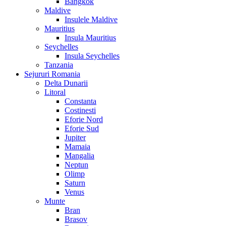
Bangkok
Maldive
Insulele Maldive
Mauritius
Insula Mauritius
Seychelles
Insula Seychelles
Tanzania
Sejururi Romania
Delta Dunarii
Litoral
Constanta
Costinesti
Eforie Nord
Eforie Sud
Jupiter
Mamaia
Mangalia
Neptun
Olimp
Saturn
Venus
Munte
Bran
Brasov