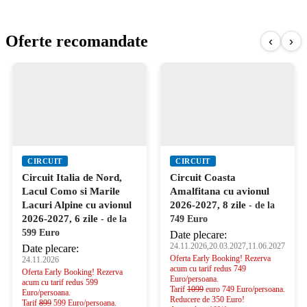
Oferte recomandate
‹
›
CIRCUIT
CIRCUIT
Circuit Italia de Nord,
Circuit Coasta
Lacul Como si Marile
Amalfitana cu avionul
Lacuri Alpine cu avionul
2026-2027, 8 zile
- de la
2026-2027, 6 zile
- de la
749 Euro
599 Euro
Date plecare:
24.11.2026,20.03.2027,11.06.2027
Date plecare:
Oferta Early Booking! Rezerva
24.11.2026
acum cu tarif redus 749
Oferta Early Booking! Rezerva
Euro/persoana.
acum cu tarif redus 599
Tarif
1099
euro 749 Euro/persoana.
Euro/persoana.
Reducere de 350 Euro!
Tarif
899
599 Euro/persoana.