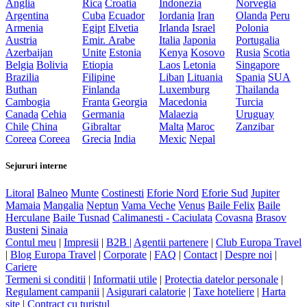
Anglia
Rica
Croatia
Indonezia
Norvegia
Argentina
Cuba
Ecuador
Iordania
Iran
Olanda
Peru
Armenia
Egipt
Elvetia
Irlanda
Israel
Polonia
Austria
Emir. Arabe
Italia
Japonia
Portugalia
Azerbaijan
Unite
Estonia
Kenya
Kosovo
Rusia
Scotia
Belgia
Bolivia
Etiopia
Laos
Letonia
Singapore
Brazilia
Filipine
Liban
Lituania
Spania
SUA
Buthan
Finlanda
Luxemburg
Thailanda
Cambogia
Franta
Georgia
Macedonia
Turcia
Canada
Cehia
Germania
Malaezia
Uruguay
Chile
China
Gibraltar
Malta
Maroc
Zanzibar
Coreea
Coreea
Grecia
India
Mexic
Nepal
Sejururi interne
Litoral
Balneo
Munte
Costinesti
Eforie Nord
Eforie Sud
Jupiter
Mamaia
Mangalia
Neptun
Vama Veche
Venus
Baile Felix
Baile
Herculane
Baile Tusnad
Calimanesti - Caciulata
Covasna
Brasov
Busteni
Sinaia
Contul meu
|
Impresii
|
B2B |
Agentii partenere
|
Club Europa Travel
|
Blog Europa Travel
|
Corporate
|
FAQ
|
Contact
|
Despre noi
|
Cariere
Termeni si conditii
|
Informatii utile
|
Protectia datelor personale
|
Regulament campanii
|
Asigurari calatorie
|
Taxe hoteliere
|
Harta
site
|
Contract cu turistul