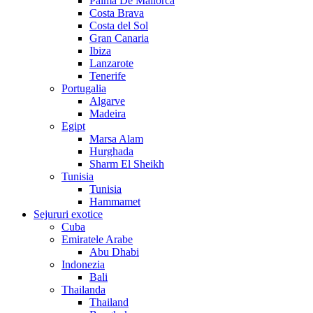
Palma De Mallorca
Costa Brava
Costa del Sol
Gran Canaria
Ibiza
Lanzarote
Tenerife
Portugalia
Algarve
Madeira
Egipt
Marsa Alam
Hurghada
Sharm El Sheikh
Tunisia
Tunisia
Hammamet
Sejururi exotice
Cuba
Emiratele Arabe
Abu Dhabi
Indonezia
Bali
Thailanda
Thailand