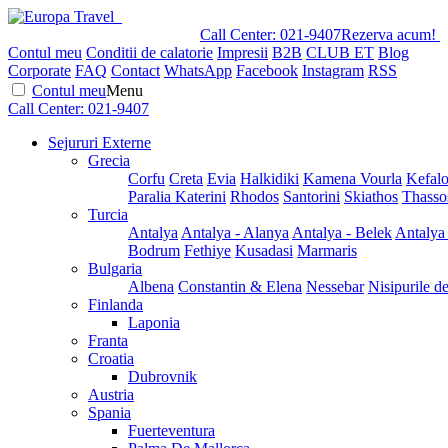
Call Center:
021-9407
Rezerva acum!
Contul meu
Conditii de calatorie
Impresii
B2B
CLUB ET
Blog
Corporate
FAQ
Contact
WhatsApp
Facebook
Instagram
RSS
Contul meu
Menu
Call Center:
021-9407
Sejururi Externe
Grecia
Corfu
Creta
Evia
Halkidiki
Kamena Vourla
Kefalo
Paralia Katerini
Rhodos
Santorini
Skiathos
Thasso
Turcia
Antalya
Antalya - Alanya
Antalya - Belek
Antalya
Bodrum
Fethiye
Kusadasi
Marmaris
Bulgaria
Albena
Constantin & Elena
Nessebar
Nisipurile d
Finlanda
Laponia
Franta
Croatia
Dubrovnik
Austria
Spania
Fuerteventura