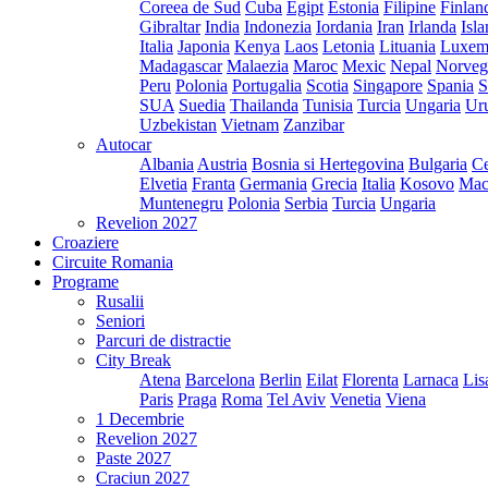
Coreea de Sud
Cuba
Egipt
Estonia
Filipine
Finlan
Gibraltar
India
Indonezia
Iordania
Iran
Irlanda
Isl
Italia
Japonia
Kenya
Laos
Letonia
Lituania
Luxem
Madagascar
Malaezia
Maroc
Mexic
Nepal
Norveg
Peru
Polonia
Portugalia
Scotia
Singapore
Spania
S
SUA
Suedia
Thailanda
Tunisia
Turcia
Ungaria
Ur
Uzbekistan
Vietnam
Zanzibar
Autocar
Albania
Austria
Bosnia si Hertegovina
Bulgaria
Ce
Elvetia
Franta
Germania
Grecia
Italia
Kosovo
Mac
Muntenegru
Polonia
Serbia
Turcia
Ungaria
Revelion 2027
Croaziere
Circuite Romania
Programe
Rusalii
Seniori
Parcuri de distractie
City Break
Atena
Barcelona
Berlin
Eilat
Florenta
Larnaca
Lis
Paris
Praga
Roma
Tel Aviv
Venetia
Viena
1 Decembrie
Revelion 2027
Paste 2027
Craciun 2027