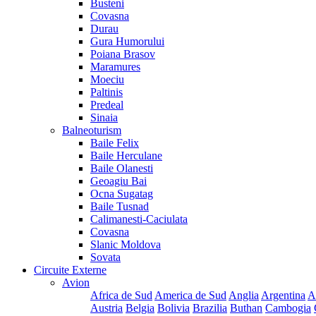
Busteni
Covasna
Durau
Gura Humorului
Poiana Brasov
Maramures
Moeciu
Paltinis
Predeal
Sinaia
Balneoturism
Baile Felix
Baile Herculane
Baile Olanesti
Geoagiu Bai
Ocna Sugatag
Baile Tusnad
Calimanesti-Caciulata
Covasna
Slanic Moldova
Sovata
Circuite Externe
Avion
Africa de Sud
America de Sud
Anglia
Argentina
A
Austria
Belgia
Bolivia
Brazilia
Buthan
Cambogia