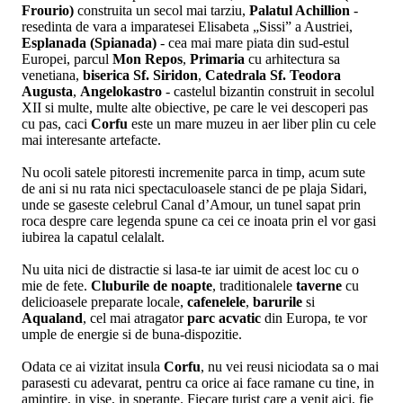
Frourio)
construita un secol mai tarziu,
Palatul Achillion
-
resedinta de vara a imparatesei Elisabeta „Sissi” a Austriei,
Esplanada (Spianada)
- cea mai mare piata din sud-estul
Europei, parcul
Mon Repos
,
Primaria
cu arhitectura sa
venetiana,
biserica Sf. Siridon
,
Catedrala Sf. Teodora
Augusta
,
Angelokastro
- castelul bizantin construit in secolul
XII si multe, multe alte obiective, pe care le vei descoperi pas
cu pas, caci
Corfu
este un mare muzeu in aer liber plin cu cele
mai interesante artefacte.
Nu ocoli satele pitoresti incremenite parca in timp, acum sute
de ani si nu rata nici spectaculoasele stanci de pe plaja Sidari,
unde se gaseste celebrul Canal d’Amour, un tunel sapat prin
roca despre care legenda spune ca cei ce inoata prin el vor gasi
iubirea la capatul celalalt.
Nu uita nici de distractie si lasa-te iar uimit de acest loc cu o
mie de fete.
Cluburile de noapte
, traditionalele
taverne
cu
delicioasele preparate locale,
cafenelele
,
barurile
si
Aqualand
, cel mai atragator
parc acvatic
din Europa, te vor
umple de energie si de buna-dispozitie.
Odata ce ai vizitat insula
Corfu
, nu vei reusi niciodata sa o mai
parasesti cu adevarat, pentru ca orice ai face ramane cu tine, in
amintire, in vise, in sperante. Fiecare turist care a venit aici, fie