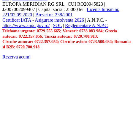
EUROPA MERIDIAN RG SRL
|
CUI RO20945823
|
J2007002099407
|
Capital social: 25000 lei
|
Licenta turism nr.
221/02.09.2020
|
Brevet nr. 238/2001
Certificat IATA
-
Asigurare insolventa 2026
|
A.N.P.C.
-
https://www.anpc.gov.ro/
|
SOL
|
Reglementare A.N.P.C
Telefoane urgente: 0729.555.665; Vanzari: 0733.083.984; Grecia
autocar: 0722.357.056; Turcia autocar: 0720.700.913;
Circuite autocar: 0722.357.054; Circuite avion: 0723.500.034; Romania
si B2B: 0720.700.918
Rezerva acum!