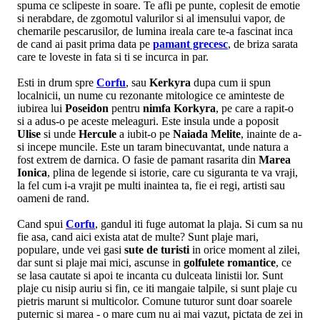
spuma ce sclipeste in soare. Te afli pe punte, coplesit de emotie
si nerabdare, de zgomotul valurilor si al imensului vapor, de
chemarile pescarusilor, de lumina ireala care te-a fascinat inca
de cand ai pasit prima data pe
pamant grecesc
, de briza sarata
care te loveste in fata si ti se incurca in par.
Esti in drum spre
Corfu
, sau
Kerkyra
dupa cum ii spun
localnicii, un nume cu rezonante mitologice ce aminteste de
iubirea lui
Poseidon
pentru
nimfa Korkyra
, pe care a rapit-o
si a adus-o pe aceste meleaguri. Este insula unde a poposit
Ulise
si unde
Hercule
a iubit-o pe
Naiada Melite
, inainte de a-
si incepe muncile. Este un taram binecuvantat, unde natura a
fost extrem de darnica. O fasie de pamant rasarita din
Marea
Ionica
, plina de legende si istorie, care cu siguranta te va vraji,
la fel cum i-a vrajit pe multi inaintea ta, fie ei regi, artisti sau
oameni de rand.
Cand spui
Corfu
, gandul iti fuge automat la plaja. Si cum sa nu
fie asa, cand aici exista atat de multe? Sunt plaje mari,
populare, unde vei gasi
sute de turisti
in orice moment al zilei,
dar sunt si plaje mai mici, ascunse in
golfulete romantice
, ce
se lasa cautate si apoi te incanta cu dulceata linistii lor. Sunt
plaje cu nisip auriu si fin, ce iti mangaie talpile, si sunt plaje cu
pietris marunt si multicolor. Comune tuturor sunt doar soarele
puternic si marea - o mare cum nu ai mai vazut, pictata de zei in