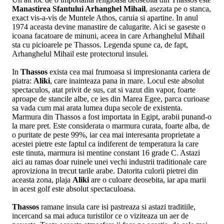
Manastirea Sfantului Arhanghel Mihail
, asezata pe o stanca,
exact vis-a-vis de Muntele Athos, caruia si apartine. In anul
1974 aceasta devine manastire de calugarite. Aici se gaseste o
icoana facatoare de minuni, aceea in care Arhanghelul Mihail
sta cu picioarele pe Thassos. Legenda spune ca, de fapt,
Arhanghelul Mihail este protectorul insulei.
In
Thassos
exista cea mai frumoasa si impresionanta cariera de
piatra:
Aliki
, care inainteaza pana in mare. Locul este absolut
spectaculos, atat privit de sus, cat si vazut din vapor, foarte
aproape de stancile albe, ce ies din Marea Egee, parca curioase
sa vada cum mai arata lumea dupa secole de existenta.
Marmura din Thassos a fost importata in Egipt, arabii punand-o
la mare pret. Este considerata o marmura curata, foarte alba, de
o puritate de peste 99%, iar cea mai interesanta proprietate a
acestei pietre este faptul ca indiferent de temperatura la care
este tinuta, marmura isi mentine constant 16 grade C. Astazi
aici au ramas doar ruinele unei vechi industrii traditionale care
aproviziona in trecut tarile arabe. Datorita culorii pietrei din
aceasta zona, plaja
Aliki
are o culoare deosebita, iar apa marii
in acest golf este absolut spectaculoasa.
Thassos
ramane insula care isi pastreaza si astazi traditiile,
incercand sa mai aduca turistilor ce o viziteaza un aer de