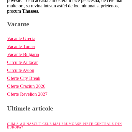
poveste. Toata aceasta atmosfera ii face pe acestia, de cele mai
multe ori, sa revina intr-un astfel de loc minunat si prietenos,
precum
Thassos
.
Vacante
Vacante Grecia
Vacante Turcia
Vacante Bulgaria
Circuite Autocar
Circuite Avion
Oferte City Break
Oferte Craciun 2026
Oferte Revelion 2027
Ultimele articole
CUM S-AU NASCUT CELE MAI FRUMOASE PIETE CENTRALE DIN
EUROPA?