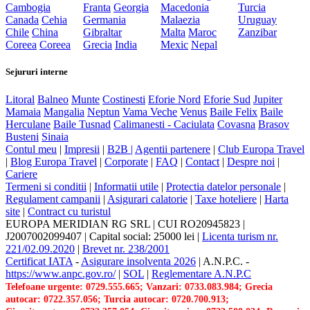
Cambogia
Franta
Georgia
Macedonia
Turcia
Canada
Cehia
Germania
Malaezia
Uruguay
Chile
China
Gibraltar
Malta
Maroc
Zanzibar
Coreea
Coreea
Grecia
India
Mexic
Nepal
Sejururi interne
Litoral
Balneo
Munte
Costinesti
Eforie Nord
Eforie Sud
Jupiter
Mamaia
Mangalia
Neptun
Vama Veche
Venus
Baile Felix
Baile
Herculane
Baile Tusnad
Calimanesti - Caciulata
Covasna
Brasov
Busteni
Sinaia
Contul meu
|
Impresii
|
B2B |
Agentii partenere
|
Club Europa Travel
|
Blog Europa Travel
|
Corporate
|
FAQ
|
Contact
|
Despre noi
|
Cariere
Termeni si conditii
|
Informatii utile
|
Protectia datelor personale
|
Regulament campanii
|
Asigurari calatorie
|
Taxe hoteliere
|
Harta
site
|
Contract cu turistul
EUROPA MERIDIAN RG SRL
|
CUI RO20945823
|
J2007002099407
|
Capital social: 25000 lei
|
Licenta turism nr.
221/02.09.2020
|
Brevet nr. 238/2001
Certificat IATA
-
Asigurare insolventa 2026
|
A.N.P.C.
-
https://www.anpc.gov.ro/
|
SOL
|
Reglementare A.N.P.C
Telefoane urgente: 0729.555.665; Vanzari: 0733.083.984; Grecia
autocar: 0722.357.056; Turcia autocar: 0720.700.913;