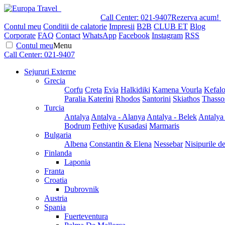
Call Center:
021-9407
Rezerva acum!
Contul meu
Conditii de calatorie
Impresii
B2B
CLUB ET
Blog
Corporate
FAQ
Contact
WhatsApp
Facebook
Instagram
RSS
Contul meu
Menu
Call Center:
021-9407
Sejururi Externe
Grecia
Corfu
Creta
Evia
Halkidiki
Kamena Vourla
Kefalo
Paralia Katerini
Rhodos
Santorini
Skiathos
Thasso
Turcia
Antalya
Antalya - Alanya
Antalya - Belek
Antalya
Bodrum
Fethiye
Kusadasi
Marmaris
Bulgaria
Albena
Constantin & Elena
Nessebar
Nisipurile d
Finlanda
Laponia
Franta
Croatia
Dubrovnik
Austria
Spania
Fuerteventura