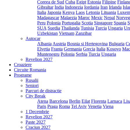
Coreea de Sud
Cuba
Egipt
Estonia
Filipine
Finlan
Gibraltar
India
Indonezia
Iordania
Iran
Irlanda
Isl
Italia
Japonia
Kenya
Laos
Letonia
Lituania
Luxem
Madagascar
Malaezia
Maroc
Mexic
Nepal
Norveg
Peru
Polonia
Portugalia
Scotia
Singapore
Spania
S
SUA
Suedia
Thailanda
Tunisia
Turcia
Ungaria
Ur
Uzbekistan
Vietnam
Zanzibar
Autocar
Albania
Austria
Bosnia si Hertegovina
Bulgaria
Ce
Elvetia
Franta
Germania
Grecia
Italia
Kosovo
Mac
Muntenegru
Polonia
Serbia
Turcia
Ungaria
Revelion 2027
Croaziere
Circuite Romania
Programe
Rusalii
Seniori
Parcuri de distractie
City Break
Atena
Barcelona
Berlin
Eilat
Florenta
Larnaca
Lis
Paris
Praga
Roma
Tel Aviv
Venetia
Viena
1 Decembrie
Revelion 2027
Paste 2027
Craciun 2027