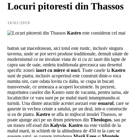
Locuri pitoresti din Thassos
16/01/2019
Kastro
este considerat cel mai
batran sat macedonean, aici totul este rustic, inclusiv singura
taverna, unde se pot servi produse traditionale, demult uitate de
modernismul ce ne invaluie
viata de zi cu zi: iaurt din lapte de
capra sau de oaie, omleta traditionala greceasca sau desertul
specific zonei:
iaurt cu miere si nuci
. Toate casele la
Kastro
sunt de piatra, inclusiv acoperisul este construit dintr-o roca
numita sist, care odata lovita cu dalta, se crapa in bucati
transversale, ce urmeaza a acoperi locuintele. In prezent,
majoritatea caselor din Kastro sunt de vacanta, pentru iarna, ale
localnicilor ce vara sunt pe pe malul marii intampinandu-si
turistii. Una dintre atractiile acestei asezari este
osuarul
, care se
gaseste in vechea cetate a satului, pe un deal, intr-o constructie
si ea de piatra.
Kastro
se afla in mijlocul insulei Thassos, se
poate ajunge aici pe un drum prietenos din
Theologos
, sau pe
un traseu off-road din
Kalyvia
.
Kastro
nu este vizibil de la
malul marii, in schimb de la altitudinea de 450 m la care se
gaseste satul, se zareste intinderea
Marii Egee
si
Muntele