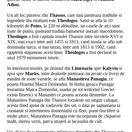
Athos
.
Un alt loc pitoresc din
Thassos
, care mai pastreaza traditiile si
legendele din strabuni este
Theologos
. Satul se afla la 10
kilometri de
Potos
, la 220 m altitudine, iar casele de aici sunt
toate de piatra, pastrand traditia batranelor asezari macedonene.
Theologos
a fost capitala insulei Thassos intre secolele XVI si
XIX, mai exact intre anii 1455 si 1813, cand insula se afla sub
dominatia turca, si mai tarziu, intre anii 1813 si 1902, cand
egiptenii stapaneau acest tinut.
Theologos
a fost declarat in
anul 1979 monument istoric.
In interiorul insulei, pe drumul din
Limenaria
spre
Kalyvia
si
apoi spre
Maries
, intre dealurile pietroase incarcate cu livezi de
maslini de toate varstele, se afla
Manastirea Panagia
, ce
poarta Hramul Maicii Domnului. In limba greaca Panagia
inseamna Maica Domnului, asadar pe tot teritoriul Greciei
exista Biserici si Manastiri ce poarta aceasta denumire. La
Manastirea Panagia din Thassos locuieste un singur calugar,
acesta fiind ajutat de vaduvele din sat, o data pe saptamana la
curatanie si intretinerea domeniului cu flori, pomi fructiferi si
multe pisici. Manastirea Panagia este inconjurata de chiparosi
inalti, mereu verzi, parca strajeri ai lacasului de cult.
Un alt loc de o importanta religioasa deosebita din Thassos este