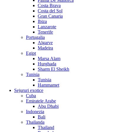
Palma De Mallorca
Costa Brava
Costa del Sol
Gran Canaria
Ibiza
Lanzarote
Tenerife
Portugalia
Algarve
Madeira
Egipt
Marsa Alam
Hurghada
Sharm El Sheikh
Tunisia
Tunisia
Hammamet
Sejururi exotice
Cuba
Emiratele Arabe
Abu Dhabi
Indonezia
Bali
Thailanda
Thailand