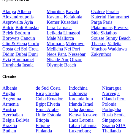
Alanya
Albena
Mauritius
Kavala
Ozdere
Paralia
Alexandroupolis
Kavarna
Kefalonia
Katerini
Hammamet
Asprovalta
Ayia
Kemer
Kusadasi
Parga
Paris
Balcic
Bali
Bansko
Lara
Larnaca
Platamonas
Preveza
Belek
Bodrum
Lefkada
Limassol
Side
Skiathos
Borovets
Cancun
Male
Mallorca
Sousse
Sunny Beach
Ctin & Elena
Corfu
Marmaris
Matemwe
Thassos
Valletta
Costa del Sol
Creta
Mellieha
Nei Pori
Vrachos
Wadduwa
Didim
Dubai
Duni
Neos Pant.
Nessebar
Zakynthos
Evia
Hammamet
Nis. de Aur
Obzor
Hurghada
Insula
Olympic Beach
Circuite
Albania
de Sud
Costa
Indochina
Nicaragua
Anglia
Rica
Croatia
Indonezia
Norvegia
Argentina
Cuba
Ecuador
Iordania
Iran
Olanda
Peru
Armenia
Egipt
Elvetia
Irlanda
Israel
Polonia
Austria
Emir. Arabe
Italia
Japonia
Portugalia
Azerbaijan
Unite
Estonia
Kenya
Kosovo
Rusia
Scotia
Belgia
Bolivia
Etiopia
Laos
Letonia
Singapore
Brazilia
Filipine
Liban
Lituania
Spania
SUA
Buthan
Finlanda
Luxemburg
Thailanda