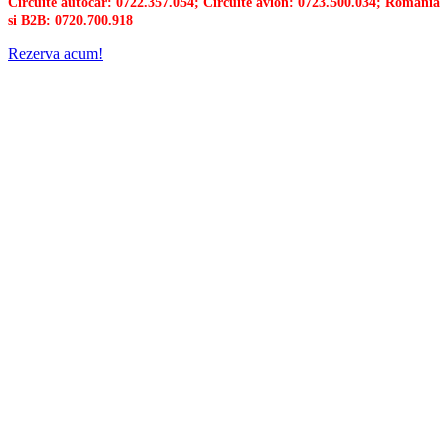
Circuite autocar: 0722.357.054; Circuite avion: 0723.500.034; Romania
si B2B: 0720.700.918
Rezerva acum!