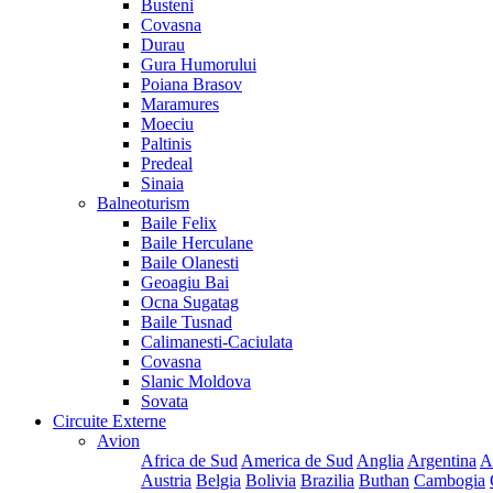
Busteni
Covasna
Durau
Gura Humorului
Poiana Brasov
Maramures
Moeciu
Paltinis
Predeal
Sinaia
Balneoturism
Baile Felix
Baile Herculane
Baile Olanesti
Geoagiu Bai
Ocna Sugatag
Baile Tusnad
Calimanesti-Caciulata
Covasna
Slanic Moldova
Sovata
Circuite Externe
Avion
Africa de Sud
America de Sud
Anglia
Argentina
A
Austria
Belgia
Bolivia
Brazilia
Buthan
Cambogia