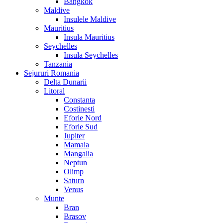
Bangkok
Maldive
Insulele Maldive
Mauritius
Insula Mauritius
Seychelles
Insula Seychelles
Tanzania
Sejururi Romania
Delta Dunarii
Litoral
Constanta
Costinesti
Eforie Nord
Eforie Sud
Jupiter
Mamaia
Mangalia
Neptun
Olimp
Saturn
Venus
Munte
Bran
Brasov