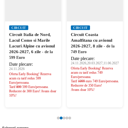
CIRCUIT
CIRCUIT
Circuit Italia de Nord,
Circuit Coasta
Lacul Como si Marile
Amalfitana cu avionul
Lacuri Alpine cu avionul
2026-2027, 8 zile
- de la
2026-2027, 6 zile
- de la
749 Euro
599 Euro
Date plecare:
24.11.2026,20.03.2027,11.06.2027
Date plecare:
Oferta Early Booking! Rezerva
24.11.2026
acum cu tarif redus 749
Oferta Early Booking! Rezerva
Euro/persoana.
acum cu tarif redus 599
Tarif
1099
euro 749 Euro/persoana.
Euro/persoana.
Reducere de 350 Euro!
Tarif
899
599 Euro/persoana.
Avans doar 10%!
Reducere de 300 Euro! Avans doar
10%!
Sejururi externe