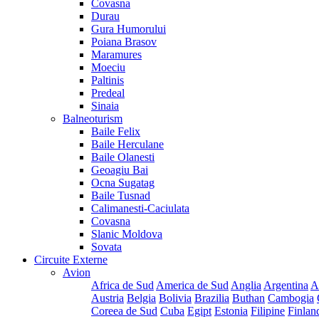
Covasna
Durau
Gura Humorului
Poiana Brasov
Maramures
Moeciu
Paltinis
Predeal
Sinaia
Balneoturism
Baile Felix
Baile Herculane
Baile Olanesti
Geoagiu Bai
Ocna Sugatag
Baile Tusnad
Calimanesti-Caciulata
Covasna
Slanic Moldova
Sovata
Circuite Externe
Avion
Africa de Sud
America de Sud
Anglia
Argentina
A
Austria
Belgia
Bolivia
Brazilia
Buthan
Cambogia
Coreea de Sud
Cuba
Egipt
Estonia
Filipine
Finlan