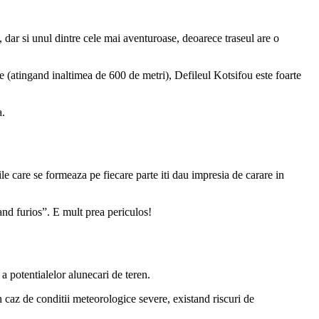
, dar si unul dintre cele mai aventuroase, deoarece traseul are o
le (atingand inaltimea de 600 de metri), Defileul Kotsifou este foarte
a.
ile care se formeaza pe fiecare parte iti dau impresia de carare in
and furios”. E mult prea periculos!
a potentialelor alunecari de teren.
n caz de conditii meteorologice severe, existand riscuri de