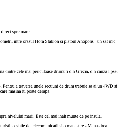
 direct spre mare.
lometri, intre orasul Hora Sfakion si platoul Anopolis - un sat mic,
una dintre cele mai periculoase drumuri din Grecia, din cauza lipsei
o. Pentru a traversa unele sectiuni de drum trebuie sa ai un 4WD si
 care masina iti poate derapa.
pra nivelului marii. Este cel mai inalt munte de pe insula.
uristi, o statie de telecomunicatii si o manastire - Manastirea