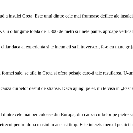
d a insulei Creta. Este unul dintre cele mai frumoase defilee ale insulei
ste. Cu o lungime totala de 1.800 de metri si unele pante, aproape vertica
chiar daca ai experienta si te incumeti sa il traversezi, fa-o cu mare grij
rmei sale, se afla in Creta si ofera peisaje care-ti taie rasuflarea. U-ur
cauza curbelor destul de stranse. Daca ajungi pe el, nu te visa in „Fast 
l dintre cele mai periculoase din Europa, din cauza curbelor pe pietre si 
etrecut pentru doua masini in acelasi timp. Este interzis mersul pe aici i