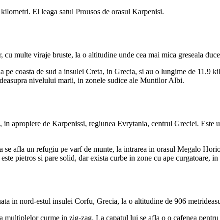
kilometri. El leaga satul Prousos de orasul Karpenisi.
r, cu multe viraje bruste, la o altitudine unde cea mai mica greseala duce
a pe coasta de sud a insulei Creta, in Grecia, si au o lungime de 11.9 ki
i deasupra nivelului marii, in zonele sudice ale Muntilor Albi.
i, in apropiere de Karpenissi, regiunea Evrytania, centrul Greciei. Este 
a se afla un refugiu pe varf de munte, la intrarea in orasul Megalo Hori
ste pietros si pare solid, dar exista curbe in zone cu ape curgatoare, in
ta in nord-estul insulei Corfu, Grecia, la o altitudine de 906 metrideasu
 multiplelor curme in zig-zag. La capatul lui se afla o o cafenea pentru t