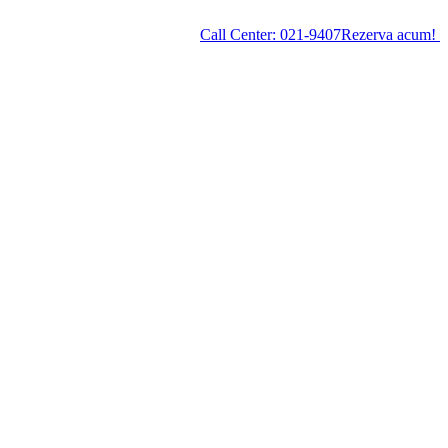
Call Center:
021-9407
Rezerva acum!