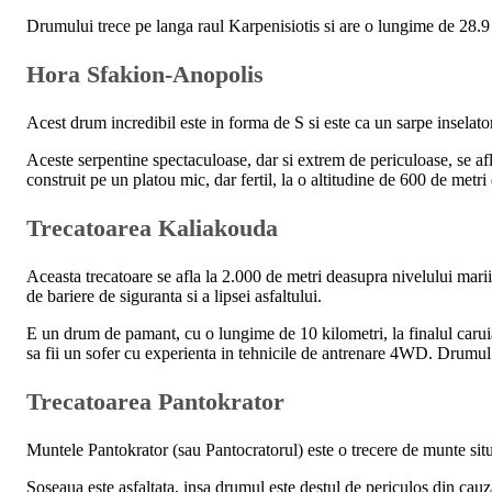
Drumului trece pe langa raul Karpenisiotis si are o lungime de 28.9 
Hora Sfakion-Anopolis
Acest drum incredibil este in forma de S si este ca un sarpe inselato
Aceste serpentine spectaculoase, dar si extrem de periculoase, se afl
construit pe un platou mic, dar fertil, la o altitudine de 600 de metr
Trecatoarea Kaliakouda
Aceasta trecatoare se afla la 2.000 de metri deasupra nivelului mari
de bariere de siguranta si a lipsei asfaltului.
E un drum de pamant, cu o lungime de 10 kilometri, la finalul carui
sa fii un sofer cu experienta in tehnicile de antrenare 4WD. Drumul e
Trecatoarea Pantokrator
Muntele Pantokrator (sau Pantocratorul) este o trecere de munte situa
Soseaua este asfaltata, insa drumul este destul de periculos din cauza