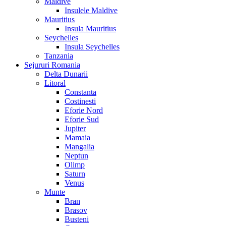
Maldive
Insulele Maldive
Mauritius
Insula Mauritius
Seychelles
Insula Seychelles
Tanzania
Sejururi Romania
Delta Dunarii
Litoral
Constanta
Costinesti
Eforie Nord
Eforie Sud
Jupiter
Mamaia
Mangalia
Neptun
Olimp
Saturn
Venus
Munte
Bran
Brasov
Busteni