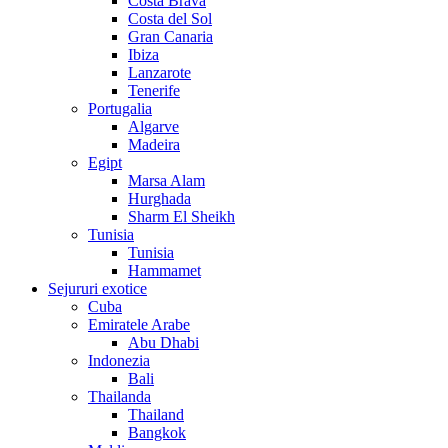
Costa Brava
Costa del Sol
Gran Canaria
Ibiza
Lanzarote
Tenerife
Portugalia
Algarve
Madeira
Egipt
Marsa Alam
Hurghada
Sharm El Sheikh
Tunisia
Tunisia
Hammamet
Sejururi exotice
Cuba
Emiratele Arabe
Abu Dhabi
Indonezia
Bali
Thailanda
Thailand
Bangkok