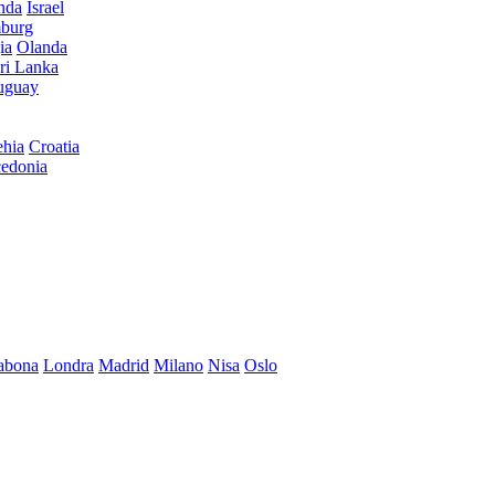
anda
Israel
burg
ia
Olanda
ri Lanka
uguay
hia
Croatia
edonia
abona
Londra
Madrid
Milano
Nisa
Oslo