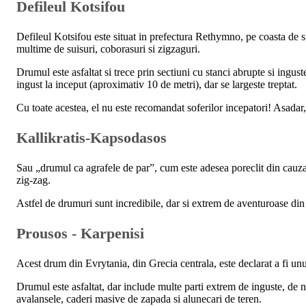
Defileul Kotsifou
Defileul Kotsifou este situat in prefectura Rethymno, pe coasta de su
multime de suisuri, coborasuri si zigzaguri.
Drumul este asfaltat si trece prin sectiuni cu stanci abrupte si ingu
ingust la inceput (aproximativ 10 de metri), dar se largeste treptat.
Cu toate acestea, el nu este recomandat soferilor incepatori! Asadar, 
Kallikratis-Kapsodasos
Sau „drumul ca agrafele de par”, cum este adesea poreclit din cauza fo
zig-zag.
Astfel de drumuri sunt incredibile, dar si extrem de aventuroase din 
Prousos - Karpenisi
Acest drum din Evrytania, din Grecia centrala, este declarat a fi unu
Drumul este asfaltat, dar include multe parti extrem de inguste, de n
avalansele, caderi masive de zapada si alunecari de teren.