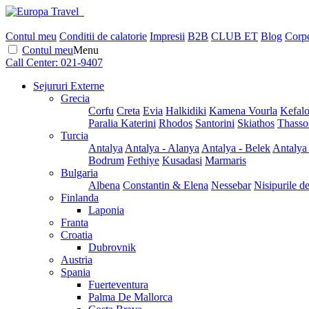
Contul meu
Conditii de calatorie
Impresii
B2B
CLUB ET
Blog
Corpo
Contul meu
Menu
Call Center:
021-9407
Sejururi Externe
Grecia
Corfu
Creta
Evia
Halkidiki
Kamena Vourla
Kefalo
Paralia Katerini
Rhodos
Santorini
Skiathos
Thasso
Turcia
Antalya
Antalya - Alanya
Antalya - Belek
Antalya
Bodrum
Fethiye
Kusadasi
Marmaris
Bulgaria
Albena
Constantin & Elena
Nessebar
Nisipurile d
Finlanda
Laponia
Franta
Croatia
Dubrovnik
Austria
Spania
Fuerteventura
Palma De Mallorca