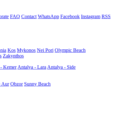
rate
FAQ
Contact
WhatsApp
Facebook
Instagram
RSS
nia
Kos
Mykonos
Nei Pori
Olympic Beach
s
Zakynthos
 - Kemer
Antalya - Lara
Antalya - Side
e Aur
Obzor
Sunny Beach