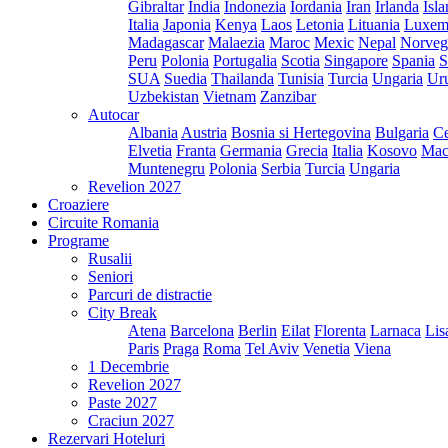
Gibraltar
India
Indonezia
Iordania
Iran
Irlanda
Isl
Italia
Japonia
Kenya
Laos
Letonia
Lituania
Luxem
Madagascar
Malaezia
Maroc
Mexic
Nepal
Norveg
Peru
Polonia
Portugalia
Scotia
Singapore
Spania
S
SUA
Suedia
Thailanda
Tunisia
Turcia
Ungaria
Ur
Uzbekistan
Vietnam
Zanzibar
Autocar
Albania
Austria
Bosnia si Hertegovina
Bulgaria
Ce
Elvetia
Franta
Germania
Grecia
Italia
Kosovo
Mac
Muntenegru
Polonia
Serbia
Turcia
Ungaria
Revelion 2027
Croaziere
Circuite Romania
Programe
Rusalii
Seniori
Parcuri de distractie
City Break
Atena
Barcelona
Berlin
Eilat
Florenta
Larnaca
Lis
Paris
Praga
Roma
Tel Aviv
Venetia
Viena
1 Decembrie
Revelion 2027
Paste 2027
Craciun 2027
Rezervari Hoteluri