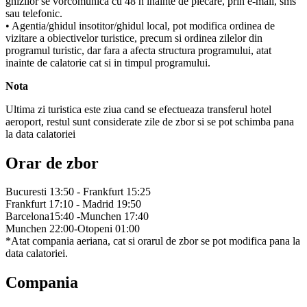
ghizilor se vorcomunica cu 48 h inainte de plecare, prin e-mail, sms
sau telefonic.
• Agentia/ghidul insotitor/ghidul local, pot modifica ordinea de
vizitare a obiectivelor turistice, precum si ordinea zilelor din
programul turistic, dar fara a afecta structura programului, atat
inainte de calatorie cat si in timpul programului.
Nota
Ultima zi turistica este ziua cand se efectueaza transferul hotel
aeroport, restul sunt considerate zile de zbor si se pot schimba pana
la data calatoriei
Orar de zbor
Bucuresti 13:50 - Frankfurt 15:25
Frankfurt 17:10 - Madrid 19:50
Barcelona15:40 -Munchen 17:40
Munchen 22:00-Otopeni 01:00
*Atat compania aeriana, cat si orarul de zbor se pot modifica pana la
data calatoriei.
Compania