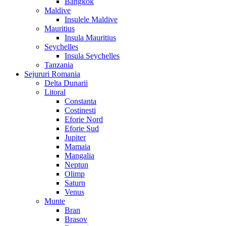
Bangkok
Maldive
Insulele Maldive
Mauritius
Insula Mauritius
Seychelles
Insula Seychelles
Tanzania
Sejururi Romania
Delta Dunarii
Litoral
Constanta
Costinesti
Eforie Nord
Eforie Sud
Jupiter
Mamaia
Mangalia
Neptun
Olimp
Saturn
Venus
Munte
Bran
Brasov