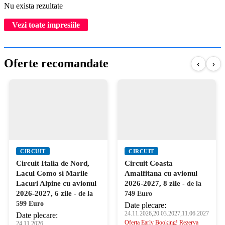
Nu exista rezultate
Vezi toate impresiile
Oferte recomandate
‹
›
CIRCUIT
CIRCUIT
Circuit Italia de Nord,
Circuit Coasta
Lacul Como si Marile
Amalfitana cu avionul
Lacuri Alpine cu avionul
2026-2027, 8 zile
- de la
2026-2027, 6 zile
- de la
749 Euro
599 Euro
Date plecare:
24.11.2026,20.03.2027,11.06.2027
Date plecare:
Oferta Early Booking! Rezerva
24.11.2026