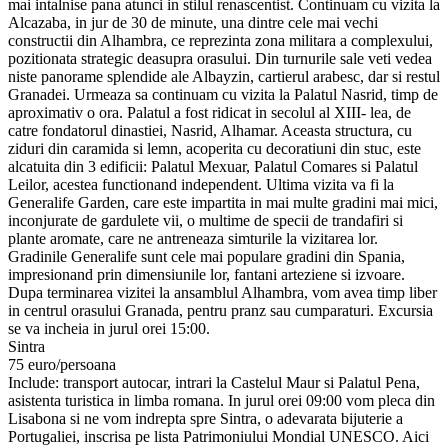
mai intalnise pana atunci in stilul renascentist. Continuam cu vizita la
Alcazaba, in jur de 30 de minute, una dintre cele mai vechi
constructii din Alhambra, ce reprezinta zona militara a complexului,
pozitionata strategic deasupra orasului. Din turnurile sale veti vedea
niste panorame splendide ale Albayzin, cartierul arabesc, dar si restul
Granadei. Urmeaza sa continuam cu vizita la Palatul Nasrid, timp de
aproximativ o ora. Palatul a fost ridicat in secolul al XIII- lea, de
catre fondatorul dinastiei, Nasrid, Alhamar. Aceasta structura, cu
ziduri din caramida si lemn, acoperita cu decoratiuni din stuc, este
alcatuita din 3 edificii: Palatul Mexuar, Palatul Comares si Palatul
Leilor, acestea functionand independent. Ultima vizita va fi la
Generalife Garden, care este impartita in mai multe gradini mai mici,
inconjurate de gardulete vii, o multime de specii de trandafiri si
plante aromate, care ne antreneaza simturile la vizitarea lor.
Gradinile Generalife sunt cele mai populare gradini din Spania,
impresionand prin dimensiunile lor, fantani arteziene si izvoare.
Dupa terminarea vizitei la ansamblul Alhambra, vom avea timp liber
in centrul orasului Granada, pentru pranz sau cumparaturi. Excursia
se va incheia in jurul orei 15:00.
Sintra
75 euro/persoana
Include: transport autocar, intrari la Castelul Maur si Palatul Pena,
asistenta turistica in limba romana. In jurul orei 09:00 vom pleca din
Lisabona si ne vom indrepta spre Sintra, o adevarata bijuterie a
Portugaliei, inscrisa pe lista Patrimoniului Mondial UNESCO. Aici