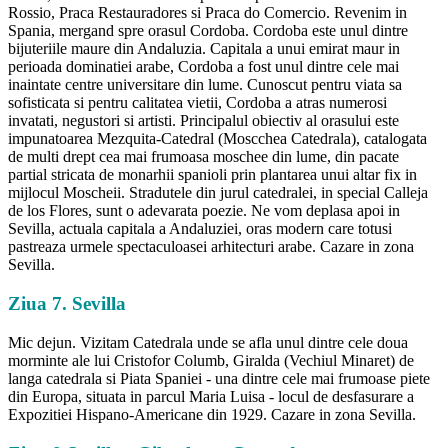
Rossio, Praca Restauradores si Praca do Comercio. Revenim in
Spania, mergand spre orasul Cordoba. Cordoba este unul dintre
bijuteriile maure din Andaluzia. Capitala a unui emirat maur in
perioada dominatiei arabe, Cordoba a fost unul dintre cele mai
inaintate centre universitare din lume. Cunoscut pentru viata sa
sofisticata si pentru calitatea vietii, Cordoba a atras numerosi
invatati, negustori si artisti. Principalul obiectiv al orasului este
impunatoarea Mezquita-Catedral (Moscchea Catedrala), catalogata
de multi drept cea mai frumoasa moschee din lume, din pacate
partial stricata de monarhii spanioli prin plantarea unui altar fix in
mijlocul Moscheii. Stradutele din jurul catedralei, in special Calleja
de los Flores, sunt o adevarata poezie. Ne vom deplasa apoi in
Sevilla, actuala capitala a Andaluziei, oras modern care totusi
pastreaza urmele spectaculoasei arhitecturi arabe. Cazare in zona
Sevilla.
Ziua 7. Sevilla
Mic dejun. Vizitam Catedrala unde se afla unul dintre cele doua
morminte ale lui Cristofor Columb, Giralda (Vechiul Minaret) de
langa catedrala si Piata Spaniei - una dintre cele mai frumoase piete
din Europa, situata in parcul Maria Luisa - locul de desfasurare a
Expozitiei Hispano-Americane din 1929. Cazare in zona Sevilla.