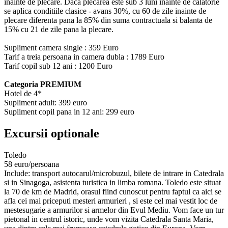
inainte de plecare. Daca plecarea este sub 3 luni inainte de calatorie
se aplica conditiile clasice - avans 30%, cu 60 de zile inainte de
plecare diferenta pana la 85% din suma contractuala si balanta de
15% cu 21 de zile pana la plecare.
Supliment camera single : 359 Euro
Tarif a treia persoana in camera dubla : 1789 Euro
Tarif copil sub 12 ani : 1200 Euro
Categoria PREMIUM
Hotel de 4*
Supliment adult: 399 euro
Supliment copil pana in 12 ani: 299 euro
Excursii optionale
Toledo
58 euro/persoana
Include: transport autocarul/microbuzul, bilete de intrare in Catedrala
si in Sinagoga, asistenta turistica in limba romana. Toledo este situat
la 70 de km de Madrid, orasul fiind cunoscut pentru faptul ca aici se
afla cei mai priceputi mesteri armurieri , si este cel mai vestit loc de
mestesugarie a armurilor si armelor din Evul Mediu. Vom face un tur
pietonal in centrul istoric, unde vom vizita Catedrala Santa Maria,