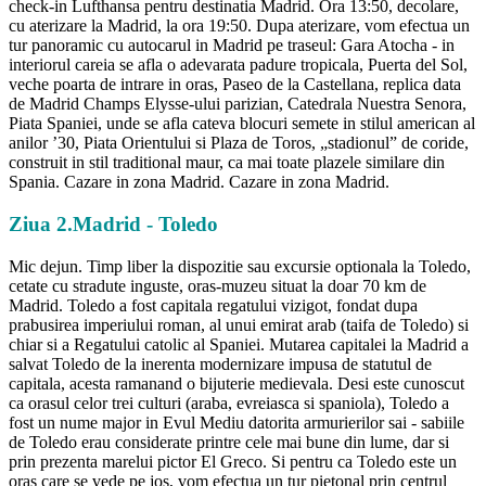
check-in Lufthansa pentru destinatia Madrid. Ora 13:50, decolare,
cu aterizare la Madrid, la ora 19:50. Dupa aterizare, vom efectua un
tur panoramic cu autocarul in Madrid pe traseul: Gara Atocha - in
interiorul careia se afla o adevarata padure tropicala, Puerta del Sol,
veche poarta de intrare in oras, Paseo de la Castellana, replica data
de Madrid Champs Elysse-ului parizian, Catedrala Nuestra Senora,
Piata Spaniei, unde se afla cateva blocuri semete in stilul american al
anilor ’30, Piata Orientului si Plaza de Toros, „stadionul” de coride,
construit in stil traditional maur, ca mai toate plazele similare din
Spania. Cazare in zona Madrid. Cazare in zona Madrid.
Ziua 2.Madrid - Toledo
Mic dejun. Timp liber la dispozitie sau excursie optionala la Toledo,
cetate cu stradute inguste, oras-muzeu situat la doar 70 km de
Madrid. Toledo a fost capitala regatului vizigot, fondat dupa
prabusirea imperiului roman, al unui emirat arab (taifa de Toledo) si
chiar si a Regatului catolic al Spaniei. Mutarea capitalei la Madrid a
salvat Toledo de la inerenta modernizare impusa de statutul de
capitala, acesta ramanand o bijuterie medievala. Desi este cunoscut
ca orasul celor trei culturi (araba, evreiasca si spaniola), Toledo a
fost un nume major in Evul Mediu datorita armurierilor sai - sabiile
de Toledo erau considerate printre cele mai bune din lume, dar si
prin prezenta marelui pictor El Greco. Si pentru ca Toledo este un
oras care se vede pe jos, vom efectua un tur pietonal prin centrul