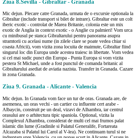
Ziua 8.Sevilla - Gibraltar - Granada
Mic dejun. Plecare catre Granada, urmata de o excursie optionala la
Gibraltar (include transport si bilet de intrare). Gibraltar este un colt
iberic exotic - controlat de Marea Britanie, colonia este un mix
exotic de Anglia in context exotic - o Anglie cu palmieri! Vom urca
cu minibusul pe stanca Gibraltarului pentru panorama asupra
stramtorii cu acelasi nume (in zilele clare se poate vedea chiar si
coasta Africii), vom vizita zona locuita de maimute, Gibraltar fiind
singurul loc din Europa unde acestea traiesc in libertate. Vom vedea
si cel mai sudic punct din Europa - Punta Europa si vom vizita
pestera St Michael, unde a fost punctul de comanda britanic al
Gibraltarului asediat de aviatia nazista. Transfer in Granada. Cazare
in zona Granada.
Ziua 9. Granada - Alicante - Valencia
Mic dejun. In Granada vom face un tur de oras. Granada are, de
asemenea, un oras vechi - un cartier cu influente cert arabe -
Albaycin, construit pe un deal, vizavi de Alhambra, iar centrul
orasului are o arhitectura tipic spaniola. Optional, vizita la
Complexul Alhambra, considerat de multi cel mai frumos palat
islamic din lume (Gradinile si Palatul Generalife, Fortareata
Alcazaba si Palatul lui Carol al V-lea). Ne continuam turul si ne
indreptam spre Valencia, cu un popas scurt in Alicante. Cazare in