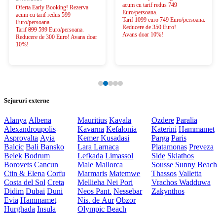
acum cu tarif redus 749
Oferta Early Booking! Rezerva
Euro/persoana.
acum cu tarif redus 599
Tarif
1099
euro 749 Euro/persoana.
Euro/persoana.
Reducere de 350 Euro!
Tarif
899
599 Euro/persoana.
Avans doar 10%!
Reducere de 300 Euro! Avans doar
10%!
Sejururi externe
Alanya
Albena
Mauritius
Kavala
Ozdere
Paralia
Alexandroupolis
Kavarna
Kefalonia
Katerini
Hammamet
Asprovalta
Ayia
Kemer
Kusadasi
Parga
Paris
Balcic
Bali
Bansko
Lara
Larnaca
Platamonas
Preveza
Belek
Bodrum
Lefkada
Limassol
Side
Skiathos
Borovets
Cancun
Male
Mallorca
Sousse
Sunny Beach
Ctin & Elena
Corfu
Marmaris
Matemwe
Thassos
Valletta
Costa del Sol
Creta
Mellieha
Nei Pori
Vrachos
Wadduwa
Didim
Dubai
Duni
Neos Pant.
Nessebar
Zakynthos
Evia
Hammamet
Nis. de Aur
Obzor
Hurghada
Insula
Olympic Beach