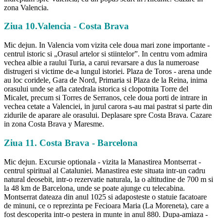
zona Valencia.
Ziua 10.Valencia - Costa Brava
Mic dejun. In Valencia vom vizita cele doua mari zone importante -
centrul istoric si „Orasul artelor si stiintelor”. In centru vom admira
vechea albie a raului Turia, a carui revarsare a dus la numeroase
distrugeri si victime de-a lungul istoriei. Plaza de Toros - arena unde
au loc coridele, Gara de Nord, Primaria si Plaza de la Reina, inima
orasului unde se afla catedrala istorica si clopotnita Torre del
Micalet, precum si Torres de Serranos, cele doua porti de intrare in
vechea cetate a Valenciei, in jurul carora s-au mai pastrat si parte din
zidurile de aparare ale orasului. Deplasare spre Costa Brava. Cazare
in zona Costa Brava y Maresme.
Ziua 11. Costa Brava - Barcelona
Mic dejun. Excursie optionala - vizita la Manastirea Montserrat -
centrul spiritual al Cataluniei. Manastirea este situata intr-un cadru
natural deosebit, intr-o rezervatie naturala, la o altitudine de 700 m si
la 48 km de Barcelona, unde se poate ajunge cu telecabina.
Montserrat dateaza din anul 1025 si adaposteste o statuie facatoare
de minuni, ce o reprezinta pe Fecioara Maria (La Moreneta), care a
fost descoperita intr-o pestera in munte in anul 880. Dupa-amiaza -