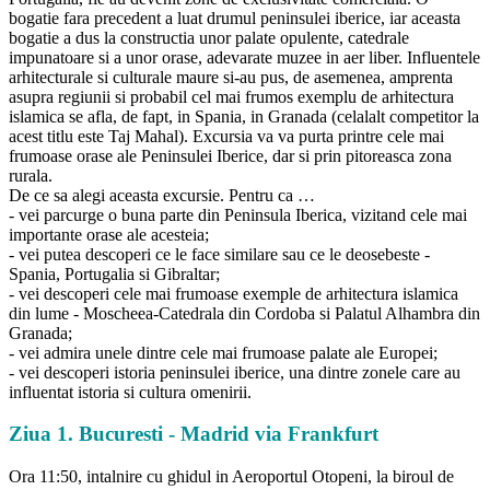
bogatie fara precedent a luat drumul peninsulei iberice, iar aceasta
bogatie a dus la constructia unor palate opulente, catedrale
impunatoare si a unor orase, adevarate muzee in aer liber. Influentele
arhitecturale si culturale maure si-au pus, de asemenea, amprenta
asupra regiunii si probabil cel mai frumos exemplu de arhitectura
islamica se afla, de fapt, in Spania, in Granada (celalalt competitor la
acest titlu este Taj Mahal). Excursia va va purta printre cele mai
frumoase orase ale Peninsulei Iberice, dar si prin pitoreasca zona
rurala.
De ce sa alegi aceasta excursie. Pentru ca …
- vei parcurge o buna parte din Peninsula Iberica, vizitand cele mai
importante orase ale acesteia;
- vei putea descoperi ce le face similare sau ce le deosebeste -
Spania, Portugalia si Gibraltar;
- vei descoperi cele mai frumoase exemple de arhitectura islamica
din lume - Moscheea-Catedrala din Cordoba si Palatul Alhambra din
Granada;
- vei admira unele dintre cele mai frumoase palate ale Europei;
- vei descoperi istoria peninsulei iberice, una dintre zonele care au
influentat istoria si cultura omenirii.
Ziua 1. Bucuresti - Madrid via Frankfurt
Ora 11:50, intalnire cu ghidul in Aeroportul Otopeni, la biroul de