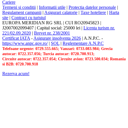
Cariere
Termeni si conditii
|
Informatii utile
|
Protectia datelor personale
|
Regulament campanii
|
Asigurari calatorie
|
Taxe hoteliere
|
Harta
site
|
Contract cu turistul
EUROPA MERIDIAN RG SRL
|
CUI RO20945823
|
J2007002099407
|
Capital social: 25000 lei
|
Licenta turism nr.
221/02.09.2020
|
Brevet nr. 238/2001
Certificat IATA
-
Asigurare insolventa 2026
|
A.N.P.C.
-
https://www.anpc.gov.ro/
|
SOL
|
Reglementare A.N.P.C
Telefoane urgente: 0729.555.665; Vanzari: 0733.083.984; Grecia
autocar: 0722.357.056; Turcia autocar: 0720.700.913;
Circuite autocar: 0722.357.054; Circuite avion: 0723.500.034; Romania
si B2B: 0720.700.918
Rezerva acum!