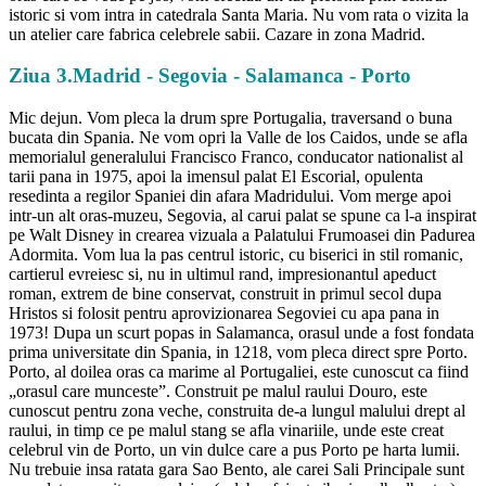
istoric si vom intra in catedrala Santa Maria. Nu vom rata o vizita la
un atelier care fabrica celebrele sabii. Cazare in zona Madrid.
Ziua 3.Madrid - Segovia - Salamanca - Porto
Mic dejun. Vom pleca la drum spre Portugalia, traversand o buna
bucata din Spania. Ne vom opri la Valle de los Caidos, unde se afla
memorialul generalului Francisco Franco, conducator nationalist al
tarii pana in 1975, apoi la imensul palat El Escorial, opulenta
resedinta a regilor Spaniei din afara Madridului. Vom merge apoi
intr-un alt oras-muzeu, Segovia, al carui palat se spune ca l-a inspirat
pe Walt Disney in crearea vizuala a Palatului Frumoasei din Padurea
Adormita. Vom lua la pas centrul istoric, cu biserici in stil romanic,
cartierul evreiesc si, nu in ultimul rand, impresionantul apeduct
roman, extrem de bine conservat, construit in primul secol dupa
Hristos si folosit pentru aprovizionarea Segoviei cu apa pana in
1973! Dupa un scurt popas in Salamanca, orasul unde a fost fondata
prima universitate din Spania, in 1218, vom pleca direct spre Porto.
Porto, al doilea oras ca marime al Portugaliei, este cunoscut ca fiind
„orasul care munceste”. Construit pe malul raului Douro, este
cunoscut pentru zona veche, construita de-a lungul malului drept al
raului, in timp ce pe malul stang se afla vinariile, unde este creat
celebrul vin de Porto, un vin dulce care a pus Porto pe harta lumii.
Nu trebuie insa ratata gara Sao Bento, ale carei Sali Principale sunt