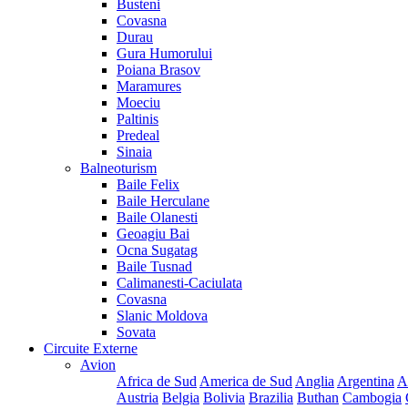
Busteni
Covasna
Durau
Gura Humorului
Poiana Brasov
Maramures
Moeciu
Paltinis
Predeal
Sinaia
Balneoturism
Baile Felix
Baile Herculane
Baile Olanesti
Geoagiu Bai
Ocna Sugatag
Baile Tusnad
Calimanesti-Caciulata
Covasna
Slanic Moldova
Sovata
Circuite Externe
Avion
Africa de Sud
America de Sud
Anglia
Argentina
A
Austria
Belgia
Bolivia
Brazilia
Buthan
Cambogia