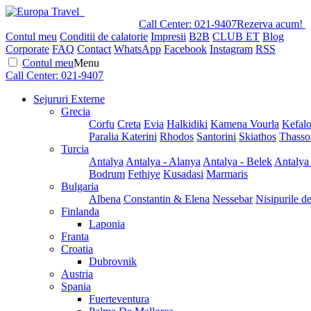
Call Center:
021-9407
Rezerva acum!
Contul meu
Conditii de calatorie
Impresii
B2B
CLUB ET
Blog
Corporate
FAQ
Contact
WhatsApp
Facebook
Instagram
RSS
Contul meu
Menu
Call Center:
021-9407
Sejururi Externe
Grecia
Corfu
Creta
Evia
Halkidiki
Kamena Vourla
Kefalo
Paralia Katerini
Rhodos
Santorini
Skiathos
Thasso
Turcia
Antalya
Antalya - Alanya
Antalya - Belek
Antalya
Bodrum
Fethiye
Kusadasi
Marmaris
Bulgaria
Albena
Constantin & Elena
Nessebar
Nisipurile d
Finlanda
Laponia
Franta
Croatia
Dubrovnik
Austria
Spania
Fuerteventura