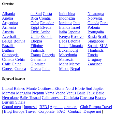
Circuite
Albania
de Sud
Costa
Indochina
Nicaragua
Anglia
Rica
Croatia
Indonezia
Norvegia
Argentina
Cuba
Ecuador
Iordania
Iran
Olanda
Peru
Armenia
Egipt
Elvetia
Irlanda
Israel
Polonia
Austria
Emir. Arabe
Italia
Japonia
Portugalia
Azerbaijan
Unite
Estonia
Kenya
Kosovo
Rusia
Scotia
Belgia
Bolivia
Etiopia
Laos
Letonia
Singapore
Brazilia
Filipine
Liban
Lituania
Spania
SUA
Buthan
Finlanda
Luxemburg
Thailanda
Cambogia
Franta
Georgia
Macedonia
Turcia
Canada
Cehia
Germania
Malaezia
Uruguay
Chile
China
Gibraltar
Malta
Maroc
Zanzibar
Coreea
Coreea
Grecia
India
Mexic
Nepal
Sejururi interne
Litoral
Balneo
Munte
Costinesti
Eforie Nord
Eforie Sud
Jupiter
Mamaia
Mangalia
Neptun
Vama Veche
Venus
Baile Felix
Baile
Herculane
Baile Tusnad
Calimanesti - Caciulata
Covasna
Brasov
Busteni
Sinaia
Contul meu
|
Impresii
|
B2B |
Agentii partenere
|
Club Europa Travel
|
Blog Europa Travel
|
Corporate
|
FAQ
|
Contact
|
Despre noi
|