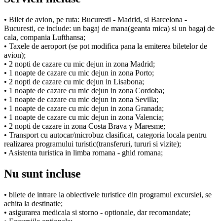
• Bilet de avion, pe ruta: Bucuresti - Madrid, si Barcelona -
Bucuresti, ce include: un bagaj de mana(geanta mica) si un bagaj de
cala, compania Lufthansa;
• Taxele de aeroport (se pot modifica pana la emiterea biletelor de
avion);
• 2 nopti de cazare cu mic dejun in zona Madrid;
• 1 noapte de cazare cu mic dejun in zona Porto;
• 2 nopti de cazare cu mic dejun in Lisabona;
• 1 noapte de cazare cu mic dejun in zona Cordoba;
• 1 noapte de cazare cu mic dejun in zona Sevilla;
• 1 noapte de cazare cu mic dejun in zona Granada;
• 1 noapte de cazare cu mic dejun in zona Valencia;
• 2 nopti de cazare in zona Costa Brava y Maresme;
• Transport cu autocar/microbuz clasificat, categoria locala pentru
realizarea programului turistic(transferuri, tururi si vizite);
• Asistenta turistica in limba romana - ghid romana;
Nu sunt incluse
• bilete de intrare la obiectivele turistice din programul excursiei, se
achita la destinatie;
• asigurarea medicala si storno - optionale, dar recomandate;