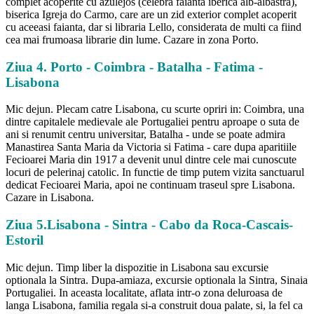
complet acoperite cu azulejos (celebra faianta iberica alb-albastra),
biserica Igreja do Carmo, care are un zid exterior complet acoperit
cu aceeasi faianta, dar si libraria Lello, considerata de multi ca fiind
cea mai frumoasa librarie din lume. Cazare in zona Porto.
Ziua 4. Porto - Coimbra - Batalha - Fatima -
Lisabona
Mic dejun. Plecam catre Lisabona, cu scurte opriri in: Coimbra, una
dintre capitalele medievale ale Portugaliei pentru aproape o suta de
ani si renumit centru universitar, Batalha - unde se poate admira
Manastirea Santa Maria da Victoria si Fatima - care dupa aparitiile
Fecioarei Maria din 1917 a devenit unul dintre cele mai cunoscute
locuri de pelerinaj catolic. In functie de timp putem vizita sanctuarul
dedicat Fecioarei Maria, apoi ne continuam traseul spre Lisabona.
Cazare in Lisabona.
Ziua 5.Lisabona - Sintra - Cabo da Roca-Cascais-
Estoril
Mic dejun. Timp liber la dispozitie in Lisabona sau excursie
optionala la Sintra. Dupa-amiaza, excursie optionala la Sintra, Sinaia
Portugaliei. In aceasta localitate, aflata intr-o zona deluroasa de
langa Lisabona, familia regala si-a construit doua palate, si, la fel ca