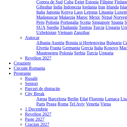
Coreea de Sud
Cuba
Egipt
Estonia
Filipine
Finlan
Gibraltar
India
Indonezia
Iordania
Iran
Irlanda
Isl
Italia
Japonia
Kenya
Laos
Letonia
Lituania
Luxem
Madagascar
Malaezia
Maroc
Mexic
Nepal
Norveg
Peru
Polonia
Portugalia
Scotia
Singapore
Spania
S
SUA
Suedia
Thailanda
Tunisia
Turcia
Ungaria
Ur
Uzbekistan
Vietnam
Zanzibar
Autocar
Albania
Austria
Bosnia si Hertegovina
Bulgaria
Ce
Elvetia
Franta
Germania
Grecia
Italia
Kosovo
Mac
Muntenegru
Polonia
Serbia
Turcia
Ungaria
Revelion 2027
Croaziere
Circuite Romania
Programe
Rusalii
Seniori
Parcuri de distractie
City Break
Atena
Barcelona
Berlin
Eilat
Florenta
Larnaca
Lis
Paris
Praga
Roma
Tel Aviv
Venetia
Viena
1 Decembrie
Revelion 2027
Paste 2027
Craciun 2027