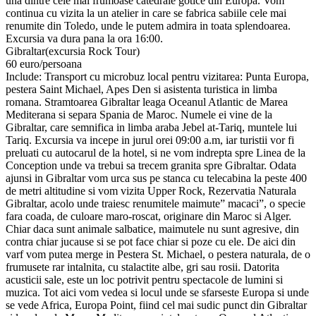
una dintre cele mai frumoase catedrale gotice din Europa. Vom
continua cu vizita la un atelier in care se fabrica sabiile cele mai
renumite din Toledo, unde le putem admira in toata splendoarea.
Excursia va dura pana la ora 16:00.
Gibraltar(excursia Rock Tour)
60 euro/persoana
Include: Transport cu microbuz local pentru vizitarea: Punta Europa,
pestera Saint Michael, Apes Den si asistenta turistica in limba
romana. Stramtoarea Gibraltar leaga Oceanul Atlantic de Marea
Mediterana si separa Spania de Maroc. Numele ei vine de la
Gibraltar, care semnifica in limba araba Jebel at-Tariq, muntele lui
Tariq. Excursia va incepe in jurul orei 09:00 a.m, iar turistii vor fi
preluati cu autocarul de la hotel, si ne vom indrepta spre Linea de la
Conception unde va trebui sa trecem granita spre Gibraltar. Odata
ajunsi in Gibraltar vom urca sus pe stanca cu telecabina la peste 400
de metri altitudine si vom vizita Upper Rock, Rezervatia Naturala
Gibraltar, acolo unde traiesc renumitele maimute” macaci”, o specie
fara coada, de culoare maro-roscat, originare din Maroc si Alger.
Chiar daca sunt animale salbatice, maimutele nu sunt agresive, din
contra chiar jucause si se pot face chiar si poze cu ele. De aici din
varf vom putea merge in Pestera St. Michael, o pestera naturala, de o
frumusete rar intalnita, cu stalactite albe, gri sau rosii. Datorita
acusticii sale, este un loc potrivit pentru spectacole de lumini si
muzica. Tot aici vom vedea si locul unde se sfarseste Europa si unde
se vede Africa, Europa Point, fiind cel mai sudic punct din Gibraltar