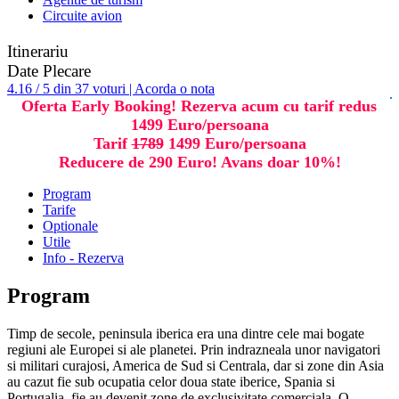
Circuite avion
Itinerariu
Date Plecare
4.16 / 5 din 37 voturi | Acorda o nota
Oferta Early Booking! Rezerva acum cu tarif redus
1499 Euro/persoana
Tarif
1789
1499 Euro/persoana
Reducere de 290 Euro! Avans doar 10%!
Program
Tarife
Optionale
Utile
Info - Rezerva
Program
Timp de secole, peninsula iberica era una dintre cele mai bogate
regiuni ale Europei si ale planetei. Prin indrazneala unor navigatori
si militari curajosi, America de Sud si Centrala, dar si zone din Asia
au cazut fie sub ocupatia celor doua state iberice, Spania si
Portugalia, fie au devenit zone de exclusivitate comerciala. O