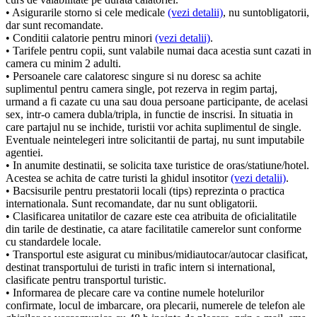
• Asigurarile storno si cele medicale
(vezi detalii)
, nu suntobligatorii,
dar sunt recomandate.
• Conditii calatorie pentru minori
(vezi detalii)
.
• Tarifele pentru copii, sunt valabile numai daca acestia sunt cazati in
camera cu minim 2 adulti.
• Persoanele care calatoresc singure si nu doresc sa achite
suplimentul pentru camera single, pot rezerva in regim partaj,
urmand a fi cazate cu una sau doua persoane participante, de acelasi
sex, intr-o camera dubla/tripla, in functie de inscrisi. In situatia in
care partajul nu se inchide, turistii vor achita suplimentul de single.
Eventuale neintelegeri intre solicitantii de partaj, nu sunt imputabile
agentiei.
• In anumite destinatii, se solicita taxe turistice de oras/statiune/hotel.
Acestea se achita de catre turisti la ghidul insotitor
(vezi detalii)
.
• Bacsisurile pentru prestatorii locali (tips) reprezinta o practica
internationala. Sunt recomandate, dar nu sunt obligatorii.
• Clasificarea unitatilor de cazare este cea atribuita de oficialitatile
din tarile de destinatie, ca atare facilitatile camerelor sunt conforme
cu standardele locale.
• Transportul este asigurat cu minibus/midiautocar/autocar clasificat,
destinat transportului de turisti in trafic intern si international,
clasificate pentru transportul turistic.
• Informarea de plecare care va contine numele hotelurilor
confirmate, locul de imbarcare, ora plecarii, numerele de telefon ale