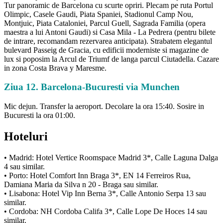
Tur panoramic de Barcelona cu scurte opriri. Plecam pe ruta Portul
Olimpic, Casele Gaudi, Piata Spaniei, Stadionul Camp Nou,
Montjuic, Piata Cataloniei, Parcul Guell, Sagrada Familia (opera
maestra a lui Antoni Gaudi) si Casa Mila - La Pedrera (pentru bilete
de intrare, recomandam rezervarea anticipata). Strabatem elegantul
bulevard Passeig de Gracia, cu edificii moderniste si magazine de
lux si poposim la Arcul de Triumf de langa parcul Ciutadella. Cazare
in zona Costa Brava y Maresme.
Ziua 12. Barcelona-Bucuresti via Munchen
Mic dejun. Transfer la aeroport. Decolare la ora 15:40. Sosire in
Bucuresti la ora 01:00.
Hoteluri
• Madrid: Hotel Vertice Roomspace Madrid 3*, Calle Laguna Dalga
4 sau similar.
• Porto: Hotel Comfort Inn Braga 3*, EN 14 Ferreiros Rua,
Damiana Maria da Silva n 20 - Braga sau similar.
• Lisabona: Hotel Vip Inn Berna 3*, Calle Antonio Serpa 13 sau
similar.
• Cordoba: NH Cordoba Califa 3*, Calle Lope De Hoces 14 sau
similar.