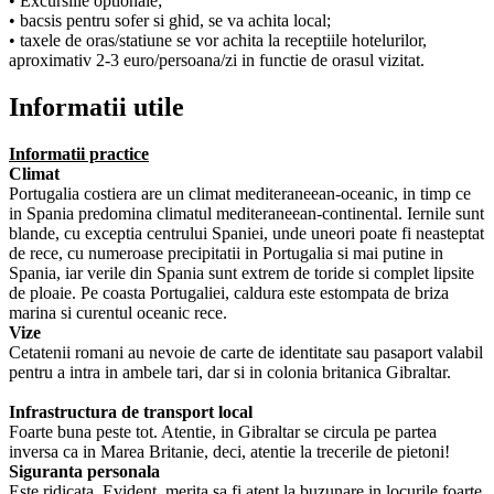
• Excursiile optionale;
• bacsis pentru sofer si ghid, se va achita local;
• taxele de oras/statiune se vor achita la receptiile hotelurilor,
aproximativ 2-3 euro/persoana/zi in functie de orasul vizitat.
Informatii utile
Informatii practice
Climat
Portugalia costiera are un climat mediteraneean-oceanic, in timp ce
in Spania predomina climatul mediteraneean-continental. Iernile sunt
blande, cu exceptia centrului Spaniei, unde uneori poate fi neasteptat
de rece, cu numeroase precipitatii in Portugalia si mai putine in
Spania, iar verile din Spania sunt extrem de toride si complet lipsite
de ploaie. Pe coasta Portugaliei, caldura este estompata de briza
marina si curentul oceanic rece.
Vize
Cetatenii romani au nevoie de carte de identitate sau pasaport valabil
pentru a intra in ambele tari, dar si in colonia britanica Gibraltar.
Infrastructura de transport local
Foarte buna peste tot. Atentie, in Gibraltar se circula pe partea
inversa ca in Marea Britanie, deci, atentie la trecerile de pietoni!
Siguranta personala
Este ridicata. Evident, merita sa fi atent la buzunare in locurile foarte