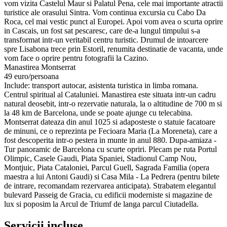
vom vizita Castelul Maur si Palatul Pena, cele mai importante atractii
turistice ale orasului Sintra. Vom continua excursia cu Cabo Da
Roca, cel mai vestic punct al Europei. Apoi vom avea o scurta oprire
in Cascais, un fost sat pescaresc, care de-a lungul timpului s-a
transformat intr-un veritabil centru turistic. Drumul de intoarcere
spre Lisabona trece prin Estoril, renumita destinatie de vacanta, unde
vom face o oprire pentru fotografii la Cazino.
Manastirea Montserrat
49 euro/persoana
Include: transport autocar, asistenta turistica in limba romana.
Centrul spiritual al Cataluniei. Manastirea este situata intr-un cadru
natural deosebit, intr-o rezervatie naturala, la o altitudine de 700 m si
la 48 km de Barcelona, unde se poate ajunge cu telecabina.
Montserrat dateaza din anul 1025 si adaposteste o statuie facatoare
de minuni, ce o reprezinta pe Fecioara Maria (La Moreneta), care a
fost descoperita intr-o pestera in munte in anul 880. Dupa-amiaza -
Tur panoramic de Barcelona cu scurte opriri. Plecam pe ruta Portul
Olimpic, Casele Gaudi, Piata Spaniei, Stadionul Camp Nou,
Montjuic, Piata Cataloniei, Parcul Guell, Sagrada Familia (opera
maestra a lui Antoni Gaudi) si Casa Mila - La Pedrera (pentru bilete
de intrare, recomandam rezervarea anticipata). Strabatem elegantul
bulevard Passeig de Gracia, cu edificii moderniste si magazine de
lux si poposim la Arcul de Triumf de langa parcul Ciutadella.
Servicii incluse