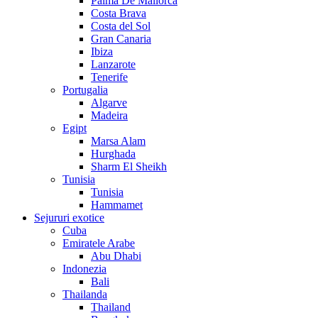
Palma De Mallorca
Costa Brava
Costa del Sol
Gran Canaria
Ibiza
Lanzarote
Tenerife
Portugalia
Algarve
Madeira
Egipt
Marsa Alam
Hurghada
Sharm El Sheikh
Tunisia
Tunisia
Hammamet
Sejururi exotice
Cuba
Emiratele Arabe
Abu Dhabi
Indonezia
Bali
Thailanda
Thailand