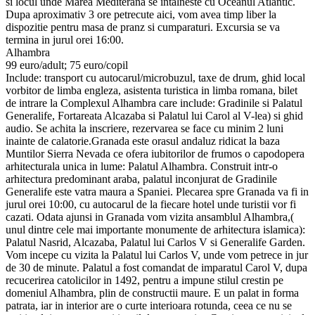
si locul unde Marea Mediterana se intalneste cu Oceanul Atlantic.
Dupa aproximativ 3 ore petrecute aici, vom avea timp liber la
dispozitie pentru masa de pranz si cumparaturi. Excursia se va
termina in jurul orei 16:00.
Alhambra
99 euro/adult; 75 euro/copil
Include: transport cu autocarul/microbuzul, taxe de drum, ghid local
vorbitor de limba engleza, asistenta turistica in limba romana, bilet
de intrare la Complexul Alhambra care include: Gradinile si Palatul
Generalife, Fortareata Alcazaba si Palatul lui Carol al V-lea) si ghid
audio. Se achita la inscriere, rezervarea se face cu minim 2 luni
inainte de calatorie.Granada este orasul andaluz ridicat la baza
Muntilor Sierra Nevada ce ofera iubitorilor de frumos o capodopera
arhitecturala unica in lume: Palatul Alhambra. Construit intr-o
arhitectura predominant araba, palatul inconjurat de Gradinile
Generalife este vatra maura a Spaniei. Plecarea spre Granada va fi in
jurul orei 10:00, cu autocarul de la fiecare hotel unde turistii vor fi
cazati. Odata ajunsi in Granada vom vizita ansamblul Alhambra,(
unul dintre cele mai importante monumente de arhitectura islamica):
Palatul Nasrid, Alcazaba, Palatul lui Carlos V si Generalife Garden.
Vom incepe cu vizita la Palatul lui Carlos V, unde vom petrece in jur
de 30 de minute. Palatul a fost comandat de imparatul Carol V, dupa
recucerirea catolicilor in 1492, pentru a impune stilul crestin pe
domeniul Alhambra, plin de constructii maure. E un palat in forma
patrata, iar in interior are o curte interioara rotunda, ceea ce nu se