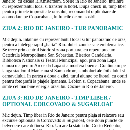
Janeiro, cu escala la Amsterdam. Sosire in Rio de Janeiro, intalnire
cu reprezentantul local si transfer la hotel. Dupa check-in, timp liber
pentru primele impresii ale orasului, recomandat o plimbare de
acomodare pe Copacabana, in functie de ora sosirii.
ZIUA 2: RIO DE JANEIRO - TUR PANORAMIC
Mic dejun. Intalnire cu reprezentantul local si tur panoramic de oras,
pentru a intelege rapid „harta” Rio-ului si zonele sale emblematice.
Se trece prin centrul istoric si zona portuara, cu repere precum
Catedrala Metropolitana San Sebastian, Biserica Candelaria,
Biblioteca Nationala si Teatrul Municipal, apoi prin zona Lapa,
cunoscuta pentru Arcos da Lapa si atmosfera boema. Continuam pe
langa stadionul Maracana si Sambadrom, simboluri ale fotbalului si
carnavalului. In partea a doua a zilei, turul ajunge pe litoral, cu opriri
pentru fotografii la plajele Ipanema, Leblon si Copacabana, unde se
simte cel mai bine energia orasului. Cazare in Rio de Janeiro.
ZIUA 3: RIO DE JANEIRO - TIMP LIBER /
OPTIONAL CORCOVADO & SUGARLOAF
Mic dejun. Timp liber in Rio de Janeiro pentru plaja si relaxare sau
excursie optionala la Corcovado si Sugarloaf, cele doua puncte de
belvedere care definesc Rio. Urcare la statuia lui Cristo Redentor,