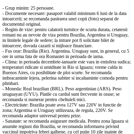
- Grup minim: 25 persoane.
- Documente necesare: pasaport valabil minimum 6 luni de la data
intoarcerii; se recomanda pastrarea unei copii (foto) separat de
documentul original.
- Regim de vize: pentru calatorii turistice de scurta durata, cetatenii
romani nu au nevoie de viza pentru Brazilia, Argentina si Uruguay,
in limitele legale de sedere; la intrare pot fi solicitate bilet de
intoarcere, dovada cazarii si mijloace financiare.
- Fus orar: Brazilia (Rio). Argentina. Uruguay sunt, in general, cu 5
ore in urma fata de ora Romaniei in perioada de iarna.
- Clima: in perioada decembrie-ianuarie este vara in emisfera sudica;
temperaturi ridicate si umiditate in Rio si Iguazu; vreme calda in
Buenos Aires, cu posibilitate de ploi scurte. Se recomanda
imbracaminte lejera, pelerina subtire si incaltaminte comoda pentru
plimbari.
- Moneda: Real brazilian (BRL). Peso argentinian (ARS). Peso
uruguayan (UYU). Platile cu cardul sunt frecvente in orase; se
recomanda si numerar pentru cheltuieli mici.
- Electricitate: Brazilia poate avea 127V sau 220V in functie de
zona; Argentina si Uruguay utilizeaza, de regula, 220V. Se
recomanda adaptor universal pentru prize.
- Sanatate: se recomanda asigurare medicala. Pentru zona Iguazu si
anumite regiuni din Brazilia, se recomanda informarea privind
vaccinul impotriva febrei galbene, cu cel putin 10 zile inainte de