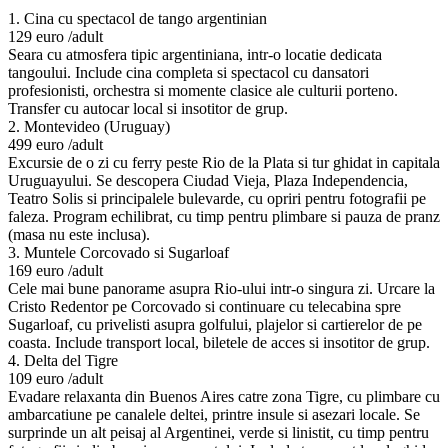
1. Cina cu spectacol de tango argentinian
129 euro /adult
Seara cu atmosfera tipic argentiniana, intr-o locatie dedicata
tangoului. Include cina completa si spectacol cu dansatori
profesionisti, orchestra si momente clasice ale culturii porteno.
Transfer cu autocar local si insotitor de grup.
2. Montevideo (Uruguay)
499 euro /adult
Excursie de o zi cu ferry peste Rio de la Plata si tur ghidat in capitala
Uruguayului. Se descopera Ciudad Vieja, Plaza Independencia,
Teatro Solis si principalele bulevarde, cu opriri pentru fotografii pe
faleza. Program echilibrat, cu timp pentru plimbare si pauza de pranz
(masa nu este inclusa).
3. Muntele Corcovado si Sugarloaf
169 euro /adult
Cele mai bune panorame asupra Rio-ului intr-o singura zi. Urcare la
Cristo Redentor pe Corcovado si continuare cu telecabina spre
Sugarloaf, cu privelisti asupra golfului, plajelor si cartierelor de pe
coasta. Include transport local, biletele de acces si insotitor de grup.
4. Delta del Tigre
109 euro /adult
Evadare relaxanta din Buenos Aires catre zona Tigre, cu plimbare cu
ambarcatiune pe canalele deltei, printre insule si asezari locale. Se
surprinde un alt peisaj al Argentinei, verde si linistit, cu timp pentru