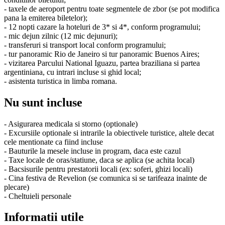
- taxele de aeroport pentru toate segmentele de zbor (se pot modifica
pana la emiterea biletelor);
- 12 nopti cazare la hoteluri de 3* si 4*, conform programului;
- mic dejun zilnic (12 mic dejunuri);
- transferuri si transport local conform programului;
- tur panoramic Rio de Janeiro si tur panoramic Buenos Aires;
- vizitarea Parcului National Iguazu, partea braziliana si partea
argentiniana, cu intrari incluse si ghid local;
- asistenta turistica in limba romana.
Nu sunt incluse
- Asigurarea medicala si storno (optionale)
- Excursiile optionale si intrarile la obiectivele turistice, altele decat
cele mentionate ca fiind incluse
- Bauturile la mesele incluse in program, daca este cazul
- Taxe locale de oras/statiune, daca se aplica (se achita local)
- Bacsisurile pentru prestatorii locali (ex: soferi, ghizi locali)
- Cina festiva de Revelion (se comunica si se tarifeaza inainte de
plecare)
- Cheltuieli personale
Informatii utile