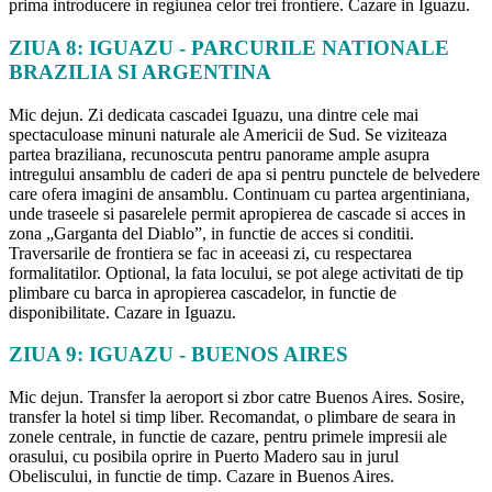
prima introducere in regiunea celor trei frontiere. Cazare in Iguazu.
ZIUA 8: IGUAZU - PARCURILE NATIONALE
BRAZILIA SI ARGENTINA
Mic dejun. Zi dedicata cascadei Iguazu, una dintre cele mai
spectaculoase minuni naturale ale Americii de Sud. Se viziteaza
partea braziliana, recunoscuta pentru panorame ample asupra
intregului ansamblu de caderi de apa si pentru punctele de belvedere
care ofera imagini de ansamblu. Continuam cu partea argentiniana,
unde traseele si pasarelele permit apropierea de cascade si acces in
zona „Garganta del Diablo”, in functie de acces si conditii.
Traversarile de frontiera se fac in aceeasi zi, cu respectarea
formalitatilor. Optional, la fata locului, se pot alege activitati de tip
plimbare cu barca in apropierea cascadelor, in functie de
disponibilitate. Cazare in Iguazu.
ZIUA 9: IGUAZU - BUENOS AIRES
Mic dejun. Transfer la aeroport si zbor catre Buenos Aires. Sosire,
transfer la hotel si timp liber. Recomandat, o plimbare de seara in
zonele centrale, in functie de cazare, pentru primele impresii ale
orasului, cu posibila oprire in Puerto Madero sau in jurul
Obeliscului, in functie de timp. Cazare in Buenos Aires.