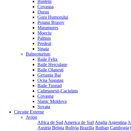
Busteni
Covasna
Durau
Gura Humorului
Poiana Brasov
Maramures
Moeciu
Paltinis
Predeal
Sinaia
Balneoturism
Baile Felix
Baile Herculane
Baile Olanesti
Geoagiu Bai
Ocna Sugatag
Baile Tusnad
Calimanesti-Caciulata
Covasna
Slanic Moldova
Sovata
Circuite Externe
Avion
Africa de Sud
America de Sud
Anglia
Argentina
A
Austria
Belgia
Bolivia
Brazilia
Buthan
Cambogia