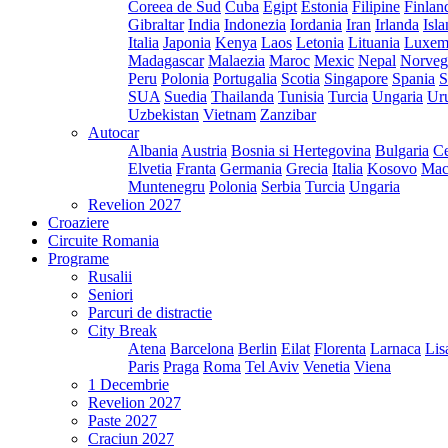
Coreea de Sud
Cuba
Egipt
Estonia
Filipine
Finlan
Gibraltar
India
Indonezia
Iordania
Iran
Irlanda
Isl
Italia
Japonia
Kenya
Laos
Letonia
Lituania
Luxem
Madagascar
Malaezia
Maroc
Mexic
Nepal
Norveg
Peru
Polonia
Portugalia
Scotia
Singapore
Spania
S
SUA
Suedia
Thailanda
Tunisia
Turcia
Ungaria
Ur
Uzbekistan
Vietnam
Zanzibar
Autocar
Albania
Austria
Bosnia si Hertegovina
Bulgaria
Ce
Elvetia
Franta
Germania
Grecia
Italia
Kosovo
Mac
Muntenegru
Polonia
Serbia
Turcia
Ungaria
Revelion 2027
Croaziere
Circuite Romania
Programe
Rusalii
Seniori
Parcuri de distractie
City Break
Atena
Barcelona
Berlin
Eilat
Florenta
Larnaca
Lis
Paris
Praga
Roma
Tel Aviv
Venetia
Viena
1 Decembrie
Revelion 2027
Paste 2027
Craciun 2027