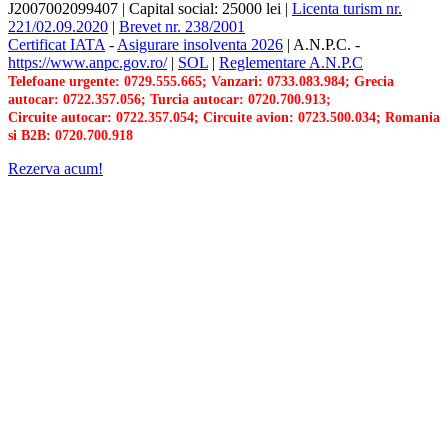
J2007002099407
|
Capital social: 25000 lei
|
Licenta turism nr.
221/02.09.2020
|
Brevet nr. 238/2001
Certificat IATA
-
Asigurare insolventa 2026
|
A.N.P.C.
-
https://www.anpc.gov.ro/
|
SOL
|
Reglementare A.N.P.C
Telefoane urgente: 0729.555.665; Vanzari: 0733.083.984; Grecia
autocar: 0722.357.056; Turcia autocar: 0720.700.913;
Circuite autocar: 0722.357.054; Circuite avion: 0723.500.034; Romania
si B2B: 0720.700.918
Rezerva acum!