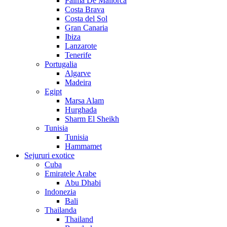
Palma De Mallorca
Costa Brava
Costa del Sol
Gran Canaria
Ibiza
Lanzarote
Tenerife
Portugalia
Algarve
Madeira
Egipt
Marsa Alam
Hurghada
Sharm El Sheikh
Tunisia
Tunisia
Hammamet
Sejururi exotice
Cuba
Emiratele Arabe
Abu Dhabi
Indonezia
Bali
Thailanda
Thailand