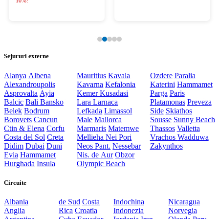
10%!
Sejururi externe
Alanya
Albena
Mauritius
Kavala
Ozdere
Paralia
Alexandroupolis
Kavarna
Kefalonia
Katerini
Hammamet
Asprovalta
Ayia
Kemer
Kusadasi
Parga
Paris
Balcic
Bali
Bansko
Lara
Larnaca
Platamonas
Preveza
Belek
Bodrum
Lefkada
Limassol
Side
Skiathos
Borovets
Cancun
Male
Mallorca
Sousse
Sunny Beach
Ctin & Elena
Corfu
Marmaris
Matemwe
Thassos
Valletta
Costa del Sol
Creta
Mellieha
Nei Pori
Vrachos
Wadduwa
Didim
Dubai
Duni
Neos Pant.
Nessebar
Zakynthos
Evia
Hammamet
Nis. de Aur
Obzor
Hurghada
Insula
Olympic Beach
Circuite
Albania
de Sud
Costa
Indochina
Nicaragua
Anglia
Rica
Croatia
Indonezia
Norvegia