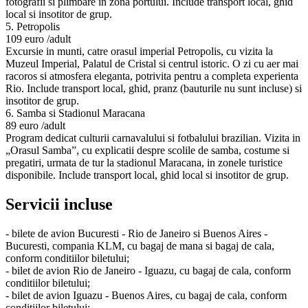
fotografii si plimbare in zona portului. Include transport local, ghid
local si insotitor de grup.
5. Petropolis
109 euro /adult
Excursie in munti, catre orasul imperial Petropolis, cu vizita la
Muzeul Imperial, Palatul de Cristal si centrul istoric. O zi cu aer mai
racoros si atmosfera eleganta, potrivita pentru a completa experienta
Rio. Include transport local, ghid, pranz (bauturile nu sunt incluse) si
insotitor de grup.
6. Samba si Stadionul Maracana
89 euro /adult
Program dedicat culturii carnavalului si fotbalului brazilian. Vizita in
„Orasul Samba”, cu explicatii despre scolile de samba, costume si
pregatiri, urmata de tur la stadionul Maracana, in zonele turistice
disponibile. Include transport local, ghid local si insotitor de grup.
Servicii incluse
- bilete de avion Bucuresti - Rio de Janeiro si Buenos Aires -
Bucuresti, compania KLM, cu bagaj de mana si bagaj de cala,
conform conditiilor biletului;
- bilet de avion Rio de Janeiro - Iguazu, cu bagaj de cala, conform
conditiilor biletului;
- bilet de avion Iguazu - Buenos Aires, cu bagaj de cala, conform
conditiilor biletului;