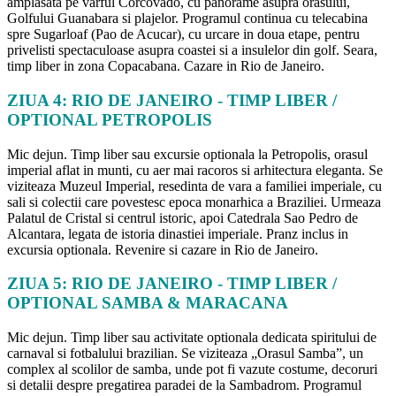
amplasata pe varful Corcovado, cu panorame asupra orasului,
Golfului Guanabara si plajelor. Programul continua cu telecabina
spre Sugarloaf (Pao de Acucar), cu urcare in doua etape, pentru
privelisti spectaculoase asupra coastei si a insulelor din golf. Seara,
timp liber in zona Copacabana. Cazare in Rio de Janeiro.
ZIUA 4: RIO DE JANEIRO - TIMP LIBER /
OPTIONAL PETROPOLIS
Mic dejun. Timp liber sau excursie optionala la Petropolis, orasul
imperial aflat in munti, cu aer mai racoros si arhitectura eleganta. Se
viziteaza Muzeul Imperial, resedinta de vara a familiei imperiale, cu
sali si colectii care povestesc epoca monarhica a Braziliei. Urmeaza
Palatul de Cristal si centrul istoric, apoi Catedrala Sao Pedro de
Alcantara, legata de istoria dinastiei imperiale. Pranz inclus in
excursia optionala. Revenire si cazare in Rio de Janeiro.
ZIUA 5: RIO DE JANEIRO - TIMP LIBER /
OPTIONAL SAMBA & MARACANA
Mic dejun. Timp liber sau activitate optionala dedicata spiritului de
carnaval si fotbalului brazilian. Se viziteaza „Orasul Samba”, un
complex al scolilor de samba, unde pot fi vazute costume, decoruri
si detalii despre pregatirea paradei de la Sambadrom. Programul