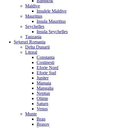
Bangkok
Maldive
Insulele Maldive
Mauritius
Insula Mauritius
Seychelles
Insula Seychelles
Tanzania
Sejururi Romania
Delta Dunarii
Litoral
Constanta
Costinesti
Eforie Nord
Eforie Sud
Jupiter
Mamaia
Mangalia
Neptun
Olimp
Saturn
Venus
Munte
Bran
Brasov