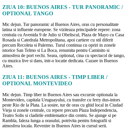
ZIUA 10: BUENOS AIRES - TUR PANORAMIC /
OPTIONAL TANGO
Mic dejun. Tur panoramic al Buenos Aires, oras cu personalitate
latina si influente europene. Se viziteaza principalele repere: zona
centrala cu Avenida 9 de Julio si Obeliscul, Plaza de Mayo cu Casa
Rosada si Catedrala Metropolitana, apoi cartiere cu stil diferit
precum Recoleta si Palermo. Turul continua cu opriri in zonele
istorice San Telmo si La Boca, renumita pentru Caminito si
atmosfera de port vechi. Seara, optional, cina cu spectacol de tango,
cu muzica live si dans, intr-o locatie dedicata. Cazare in Buenos
Aires.
ZIUA 11: BUENOS AIRES - TIMP LIBER /
OPTIONAL MONTEVIDEO
Mic dejun. Timp liber in Buenos Aires sau excursie optionala la
Montevideo, capitala Uruguayului, cu transfer cu ferry dus-intors
peste Rio de la Plata. La sosire, tur de oras cu ghid local in Ciudad
Vieja si zonele centrale, cu repere precum Plaza Independencia,
Teatro Solis si cladirile emblematice din centru. Se ajunge si pe
Rambla, faleza lunga a orasului, potrivita pentru fotografii si
atmosfera locala. Revenire in Buenos Aires in cursul serii.