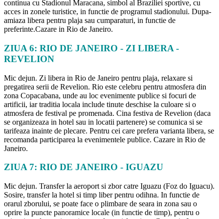
continua cu Stadionul Maracana, simbol al Braziliei sportive, cu
acces in zonele turistice, in functie de programul stadionului. Dupa-
amiaza libera pentru plaja sau cumparaturi, in functie de
preferinte.Cazare in Rio de Janeiro.
ZIUA 6: RIO DE JANEIRO - ZI LIBERA -
REVELION
Mic dejun. Zi libera in Rio de Janeiro pentru plaja, relaxare si
pregatirea serii de Revelion. Rio este celebru pentru atmosfera din
zona Copacabana, unde au loc evenimente publice si focuri de
artificii, iar traditia locala include tinute deschise la culoare si o
atmosfera de festival pe promenada. Cina festiva de Revelion (daca
se organizeaza in hotel sau in locatii partenere) se comunica si se
tarifeaza inainte de plecare. Pentru cei care prefera varianta libera, se
recomanda participarea la evenimentele publice. Cazare in Rio de
Janeiro.
ZIUA 7: RIO DE JANEIRO - IGUAZU
Mic dejun. Transfer la aeroport si zbor catre Iguazu (Foz do Iguacu).
Sosire, transfer la hotel si timp liber pentru odihna. In functie de
orarul zborului, se poate face o plimbare de seara in zona sau o
oprire la puncte panoramice locale (in functie de timp), pentru o