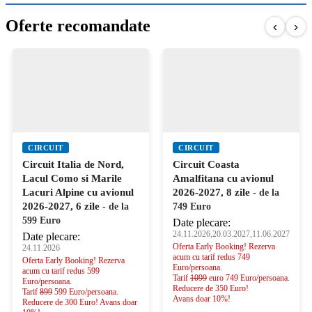
Oferte recomandate
‹
›
CIRCUIT
CIRCUIT
Circuit Italia de Nord,
Circuit Coasta
Lacul Como si Marile
Amalfitana cu avionul
Lacuri Alpine cu avionul
2026-2027, 8 zile
- de la
2026-2027, 6 zile
- de la
749 Euro
599 Euro
Date plecare:
24.11.2026,20.03.2027,11.06.2027
Date plecare:
Oferta Early Booking! Rezerva
24.11.2026
acum cu tarif redus 749
Oferta Early Booking! Rezerva
Euro/persoana.
acum cu tarif redus 599
Tarif
1099
euro 749 Euro/persoana.
Euro/persoana.
Reducere de 350 Euro!
Tarif
899
599 Euro/persoana.
Avans doar 10%!
Reducere de 300 Euro! Avans doar