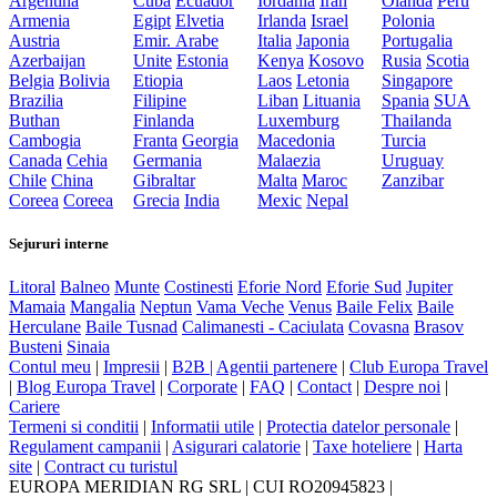
Argentina
Cuba
Ecuador
Iordania
Iran
Olanda
Peru
Armenia
Egipt
Elvetia
Irlanda
Israel
Polonia
Austria
Emir. Arabe
Italia
Japonia
Portugalia
Azerbaijan
Unite
Estonia
Kenya
Kosovo
Rusia
Scotia
Belgia
Bolivia
Etiopia
Laos
Letonia
Singapore
Brazilia
Filipine
Liban
Lituania
Spania
SUA
Buthan
Finlanda
Luxemburg
Thailanda
Cambogia
Franta
Georgia
Macedonia
Turcia
Canada
Cehia
Germania
Malaezia
Uruguay
Chile
China
Gibraltar
Malta
Maroc
Zanzibar
Coreea
Coreea
Grecia
India
Mexic
Nepal
Sejururi interne
Litoral
Balneo
Munte
Costinesti
Eforie Nord
Eforie Sud
Jupiter
Mamaia
Mangalia
Neptun
Vama Veche
Venus
Baile Felix
Baile
Herculane
Baile Tusnad
Calimanesti - Caciulata
Covasna
Brasov
Busteni
Sinaia
Contul meu
|
Impresii
|
B2B |
Agentii partenere
|
Club Europa Travel
|
Blog Europa Travel
|
Corporate
|
FAQ
|
Contact
|
Despre noi
|
Cariere
Termeni si conditii
|
Informatii utile
|
Protectia datelor personale
|
Regulament campanii
|
Asigurari calatorie
|
Taxe hoteliere
|
Harta
site
|
Contract cu turistul
EUROPA MERIDIAN RG SRL
|
CUI RO20945823
|