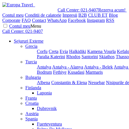
Call Center:
021-9407
Rezerva acum!
Contul meu
Conditii de calatorie
Impresii
B2B
CLUB ET
Blog
Corporate
FAQ
Contact
WhatsApp
Facebook
Instagram
RSS
Contul meu
Menu
Call Center:
021-9407
Sejururi Externe
Grecia
Corfu
Creta
Evia
Halkidiki
Kamena Vourla
Kefalo
Paralia Katerini
Rhodos
Santorini
Skiathos
Thasso
Turcia
Antalya
Antalya - Alanya
Antalya - Belek
Antalya
Bodrum
Fethiye
Kusadasi
Marmaris
Bulgaria
Albena
Constantin & Elena
Nessebar
Nisipurile d
Finlanda
Laponia
Franta
Croatia
Dubrovnik
Austria
Spania
Fuerteventura