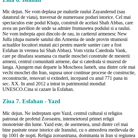
Mic dejun. Ne vom deplasa pe malurile raului Zayanderud (sau
datatorul de viata), traversat de numeroase poduri istorice. Cel mai
spectaculos este podul Khaju, construit de acelasi Shah Abbas, care
avea un pavilion de unde sa admire frumusetea podului si a raului.
Ne vom indrepta apoi dincolo de rau, in cartierul armenesc New
Julfa (dupa numele satului din Armenia de unde provin stramosii
actualilor locuitori mutati aici pentru marele santier care a fost
Esfahan in vremea lui Shah Abbas). Vom vizita Catedrala Vank,
care pe dinafara seamana cu marile moschei construite de mesterii
armeni, centrul comunitatii armene, dar si catedrala si muzeul de
langa. Ajungem mai departe la Moscheea Jameh, una dintre cele mai
vechi moschei din Iran, supusa unor continue procese de constructie,
reconstructie, renovari si extinderi, incepand cu anul 771 pana in
sec. XX. In anul 2012 a intrat in patrimoniul mondial
UNESCO.Cina si cazare la Esfahan.
Ziua 7. Esfahan - Yazd
Mic dejun. Ne indreptam spre Yazd, centrul cultural si religios
patronat de profetul Zoroastru, intemeietorul primei religii
monoteiste din lume. Yazd este, de asemenea, unul dintre cel mai
bine pastrate orase istorice ale Iranului, cu o atmosfera medievala de
tip 1001 de nopti. Religia zoroastriana, dominanta in Iran si regiunea