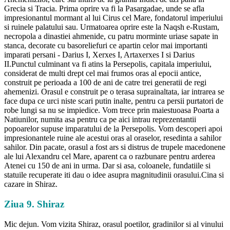
Grecia si Tracia. Prima oprire va fi la Pasargadae, unde se afla
impresionantul mormant al lui Cirus cel Mare, fondatorul imperiului
si ruinele palatului sau. Urmatoarea oprire este la Naqsh e-Rustam,
necropola a dinastiei ahmenide, cu patru morminte uriase sapate in
stanca, decorate cu basoreliefuri ce apartin celor mai importanti
imparati persani - Darius I, Xerxes I, Artaxerxes I si Darius
II.Punctul culminant va fi atins la Persepolis, capitala imperiului,
considerat de multi drept cel mai frumos oras al epocii antice,
construit pe perioada a 100 de ani de catre trei generatii de regi
ahemenizi. Orasul e construit pe o terasa suprainaltata, iar intrarea se
face dupa ce urci niste scari putin inalte, pentru ca persii purtatori de
robe lungi sa nu se impiedice. Vom trece prin maiestuoasa Poarta a
Natiunilor, numita asa pentru ca pe aici intrau reprezentantii
popoarelor supuse imparatului de la Persepolis. Vom descoperi apoi
impresionantele ruine ale acestui oras al oraselor, resedinta a sahilor
sahilor. Din pacate, orasul a fost ars si distrus de trupele macedonene
ale lui Alexandru cel Mare, aparent ca o razbunare pentru arderea
Atenei cu 150 de ani in urma. Dar si asa, coloanele, fundatiile si
statuile recuperate iti dau o idee asupra magnitudinii orasului.Cina si
cazare in Shiraz.
Ziua 9. Shiraz
Mic dejun. Vom vizita Shiraz, orasul poetilor, gradinilor si al vinului