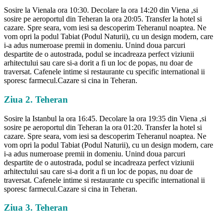
Sosire la Vienala ora 10:30. Decolare la ora 14:20 din Viena ,si
sosire pe aeroportul din Teheran la ora 20:05. Transfer la hotel si
cazare. Spre seara, vom iesi sa descoperim Teheranul noaptea. Ne
vom opri la podul Tabiat (Podul Naturii), cu un design modern, care
i-a adus numeroase premii in domeniu. Unind doua parcuri
despartite de o autostrada, podul se incadreaza perfect viziunii
arhitectului sau care si-a dorit a fi un loc de popas, nu doar de
traversat. Cafenele intime si restaurante cu specific international ii
sporesc farmecul.Cazare si cina in Teheran.
Ziua 2. Teheran
Sosire la Istanbul la ora 16:45. Decolare la ora 19:35 din Viena ,si
sosire pe aeroportul din Teheran la ora 01:20. Transfer la hotel si
cazare. Spre seara, vom iesi sa descoperim Teheranul noaptea. Ne
vom opri la podul Tabiat (Podul Naturii), cu un design modern, care
i-a adus numeroase premii in domeniu. Unind doua parcuri
despartite de o autostrada, podul se incadreaza perfect viziunii
arhitectului sau care si-a dorit a fi un loc de popas, nu doar de
traversat. Cafenele intime si restaurante cu specific international ii
sporesc farmecul.Cazare si cina in Teheran.
Ziua 3. Teheran