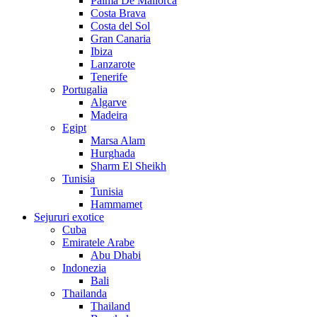
Palma De Mallorca
Costa Brava
Costa del Sol
Gran Canaria
Ibiza
Lanzarote
Tenerife
Portugalia
Algarve
Madeira
Egipt
Marsa Alam
Hurghada
Sharm El Sheikh
Tunisia
Tunisia
Hammamet
Sejururi exotice
Cuba
Emiratele Arabe
Abu Dhabi
Indonezia
Bali
Thailanda
Thailand