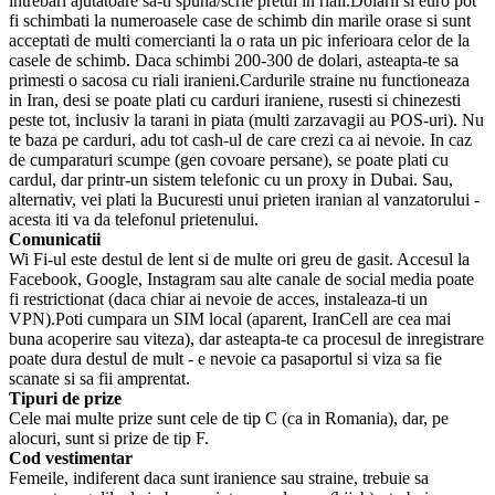
intrebari ajutatoare sa-ti spuna/scrie pretul in riali.Dolarii si euro pot
fi schimbati la numeroasele case de schimb din marile orase si sunt
acceptati de multi comercianti la o rata un pic inferioara celor de la
casele de schimb. Daca schimbi 200-300 de dolari, asteapta-te sa
primesti o sacosa cu riali iranieni.Cardurile straine nu functioneaza
in Iran, desi se poate plati cu carduri iraniene, rusesti si chinezesti
peste tot, inclusiv la tarani in piata (multi zarzavagii au POS-uri). Nu
te baza pe carduri, adu tot cash-ul de care crezi ca ai nevoie. In caz
de cumparaturi scumpe (gen covoare persane), se poate plati cu
cardul, dar printr-un sistem telefonic cu un proxy in Dubai. Sau,
alternativ, vei plati la Bucuresti unui prieten iranian al vanzatorului -
acesta iti va da telefonul prietenului.
Comunicatii
Wi Fi-ul este destul de lent si de multe ori greu de gasit. Accesul la
Facebook, Google, Instagram sau alte canale de social media poate
fi restrictionat (daca chiar ai nevoie de acces, instaleaza-ti un
VPN).Poti cumpara un SIM local (aparent, IranCell are cea mai
buna acoperire sau viteza), dar asteapta-te ca procesul de inregistrare
poate dura destul de mult - e nevoie ca pasaportul si viza sa fie
scanate si sa fii amprentat.
Tipuri de prize
Cele mai multe prize sunt cele de tip C (ca in Romania), dar, pe
alocuri, sunt si prize de tip F.
Cod vestimentar
Femeile, indiferent daca sunt iranience sau straine, trebuie sa