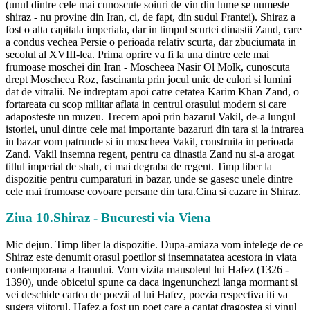
(unul dintre cele mai cunoscute soiuri de vin din lume se numeste
shiraz - nu provine din Iran, ci, de fapt, din sudul Frantei). Shiraz a
fost o alta capitala imperiala, dar in timpul scurtei dinastii Zand, care
a condus vechea Persie o perioada relativ scurta, dar zbuciumata in
secolul al XVIII-lea. Prima oprire va fi la una dintre cele mai
frumoase moschei din Iran - Moscheea Nasir Ol Molk, cunoscuta
drept Moscheea Roz, fascinanta prin jocul unic de culori si lumini
dat de vitralii. Ne indreptam apoi catre cetatea Karim Khan Zand, o
fortareata cu scop militar aflata in centrul orasului modern si care
adaposteste un muzeu. Trecem apoi prin bazarul Vakil, de-a lungul
istoriei, unul dintre cele mai importante bazaruri din tara si la intrarea
in bazar vom patrunde si in moscheea Vakil, construita in perioada
Zand. Vakil insemna regent, pentru ca dinastia Zand nu si-a arogat
titlul imperial de shah, ci mai degraba de regent. Timp liber la
dispozitie pentru cumparaturi in bazar, unde se gasesc unele dintre
cele mai frumoase covoare persane din tara.Cina si cazare in Shiraz.
Ziua 10.Shiraz - Bucuresti via Viena
Mic dejun. Timp liber la dispozitie. Dupa-amiaza vom intelege de ce
Shiraz este denumit orasul poetilor si insemnatatea acestora in viata
contemporana a Iranului. Vom vizita mausoleul lui Hafez (1326 -
1390), unde obiceiul spune ca daca ingenunchezi langa mormant si
vei deschide cartea de poezii al lui Hafez, poezia respectiva iti va
sugera viitorul. Hafez a fost un poet care a cantat dragostea si vinul