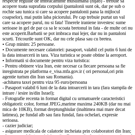
respecte regulile de imbracaminte musulmana (hijab) - trebuie sa
acopere toata suprafata corpului (pantalonii sunt ok, dar pe sub o
rochie sau tunica si care sa acopere pantalonii pana la mijlocul
coapselor), mai putin laba piciorului. Pe cap trebuie purtat un val
care sa acopere parul, nu si fata! Tinerele iraniene investesc sume
serioase in gel de par ca sa le scoata bretonul in fata - de multe ori nu
este acoperit.Barbatii se pot imbraca mai lejer, dar nu in pantaloni
scurti. Tricourile sunt OK, dar nu cele plasa sau cu bretea.
• Grup minim: 25 persoane.
• Documente necesare calatoriei: pasaport, valabil cel putin 6 luni de
la data intoarcerii in tara. Viza turistica se poate obtine la aeroport.
• Informatii si documente pentru viza turistica:
- Pentru obtinere viza Iran, este necesar ca fiecare persoana sa fie
inregistrata pe platforma e_visa.mfa.gov.ir ( ori personal,ori prin
agentie turism din Iran sau Romania).
-achitarea taxei pentru viza 95 euro/persoana
- Pasaport valabil 6 luni de la data intoarcerii in tara (fara stampila de
intrare / iesire in/din Israel);
- Fotografie recenta in format digital cu urmatoarele caracteristici
obligatorii: color, format JPEG,marime maxima 240KB (dar nu mai
mica de 10KB), format dreptunghiular (inaltimea mai mare decat
latimea), pe fundal alb sau fara fundal, fara ochelari, expresie
serioasa.
- cazier judiciar;
- asigurare medicala de calatorie incheiata prin colaboratori din Iran;