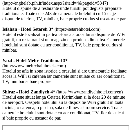
(http://enghelab.pih.ir/index.aspx?siteid=4&pageid=5347)
Hotelul dispune de 2 restarante unde turistii pot degusta preparate
traditionale. Toate cele 248 de camera ale hotelului cu 15 etaje
dispun de telefon, TV, minibar, baie proprie cu dus si uscator de par.
Isfahan - Hotel Setareh 3*
(https://setarehhotel.com)
Hotelul este localizat in partea istorica a orasului si dispune de WiFi
gratuit, un restaurant si un magazin cu produse din cafea. Camerele
hotelului sunt dotate cu aer conditionat, TV, baie proprie cu dus si
minibar.
Yazd - Hotel Mehr Traditional 3*
(http://www.mehrchainhotels.com)
Hotelul se afla in zona istorica a orasului si are urmatoarele facilitate:
acces la WiFi si cafenea iar camerele sunt utilate cu aer conditionat,
TV, minibar si baie proprie.
Shiraz - Hotel Zandiyeh 4*
(https://www.zandiyehhotel.com/en)
Hotelul este situat langa Cetatea Karimkhan si la doar 20 de minute
de aeroport. Oaspetii hotelului au la dispozitie WiFi gratuit in toata
incinta, o cafenea, o piscina, sala de fitness si room service. Toate
camerele hotelului sunt dotate cu aer conditionat, TV, fier de calcat
si baie proprie cu uscator de par.