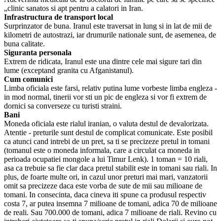
„clinic sanatos si apt pentru a calatori in Iran.
Infrastructura de transport local
Surprinzator de buna. Iranul este traversat in lung si in lat de mii de
kilometri de autostrazi, iar drumurile nationale sunt, de asemenea, de
buna calitate.
Siguranta personala
Extrem de ridicata, Iranul este una dintre cele mai sigure tari din
lume (exceptand granita cu Afganistanul).
Cum comunici
Limba oficiala este farsi, relativ putina lume vorbeste limba engleza -
in mod normal, tinerii vor sti un pic de engleza si vor fi extrem de
dornici sa converseze cu turisti straini.
Bani
Moneda oficiala este rialul iranian, o valuta destul de devalorizata.
Atentie - preturile sunt destul de complicat comunicate. Este posibil
ca atunci cand intrebi de un pret, sa ti se precizeze pretul in tomani
(tomanul este o moneda informala, care a circulat ca moneda in
perioada ocupatiei mongole a lui Timur Lenk). 1 toman = 10 riali,
asa ca trebuie sa fie clar daca pretul stabilit este in tomani sau riali. In
plus, de foarte multe ori, in cazul unor preturi mai mari, vanzatorii
omit sa precizeze daca este vorba de sute de mii sau milioane de
tomani. In consecinta, daca cineva iti spune ca produsul respectiv
costa 7, ar putea insemna 7 milioane de tomani, adica 70 de milioane
de reali. Sau 700.000 de tomani, adica 7 milioane de riali. Revino cu