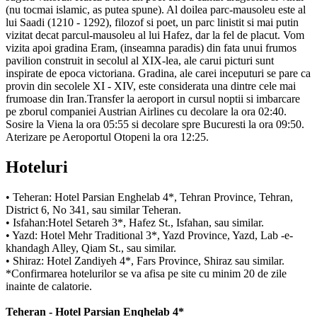
(nu tocmai islamic, as putea spune). Al doilea parc-mausoleu este al
lui Saadi (1210 - 1292), filozof si poet, un parc linistit si mai putin
vizitat decat parcul-mausoleu al lui Hafez, dar la fel de placut. Vom
vizita apoi gradina Eram, (inseamna paradis) din fata unui frumos
pavilion construit in secolul al XIX-lea, ale carui picturi sunt
inspirate de epoca victoriana. Gradina, ale carei inceputuri se pare ca
provin din secolele XI - XIV, este considerata una dintre cele mai
frumoase din Iran.Transfer la aeroport in cursul noptii si imbarcare
pe zborul companiei Austrian Airlines cu decolare la ora 02:40.
Sosire la Viena la ora 05:55 si decolare spre Bucuresti la ora 09:50.
Aterizare pe Aeroportul Otopeni la ora 12:25.
Hoteluri
• Teheran: Hotel Parsian Enghelab 4*, Tehran Province, Tehran,
District 6, No 341, sau similar Teheran.
• Isfahan:Hotel Setareh 3*, Hafez St., Isfahan, sau similar.
• Yazd: Hotel Mehr Traditional 3*, Yazd Province, Yazd, Lab -e-
khandagh Alley, Qiam St., sau similar.
• Shiraz: Hotel Zandiyeh 4*, Fars Province, Shiraz sau similar.
*Confirmarea hotelurilor se va afisa pe site cu minim 20 de zile
inainte de calatorie.
Teheran - Hotel Parsian Enqhelab 4*