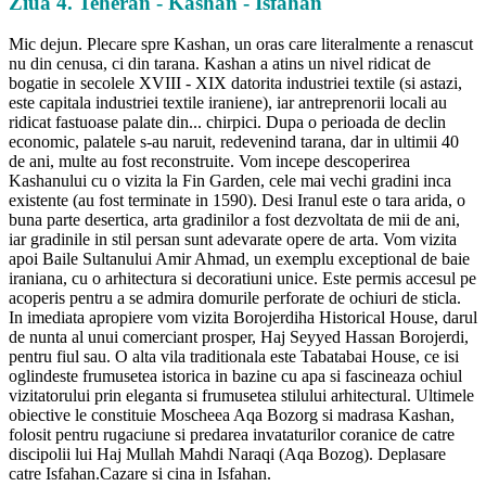
Ziua 4. Teheran - Kashan - Isfahan
Mic dejun. Plecare spre Kashan, un oras care literalmente a renascut
nu din cenusa, ci din tarana. Kashan a atins un nivel ridicat de
bogatie in secolele XVIII - XIX datorita industriei textile (si astazi,
este capitala industriei textile iraniene), iar antreprenorii locali au
ridicat fastuoase palate din... chirpici. Dupa o perioada de declin
economic, palatele s-au naruit, redevenind tarana, dar in ultimii 40
de ani, multe au fost reconstruite. Vom incepe descoperirea
Kashanului cu o vizita la Fin Garden, cele mai vechi gradini inca
existente (au fost terminate in 1590). Desi Iranul este o tara arida, o
buna parte desertica, arta gradinilor a fost dezvoltata de mii de ani,
iar gradinile in stil persan sunt adevarate opere de arta. Vom vizita
apoi Baile Sultanului Amir Ahmad, un exemplu exceptional de baie
iraniana, cu o arhitectura si decoratiuni unice. Este permis accesul pe
acoperis pentru a se admira domurile perforate de ochiuri de sticla.
In imediata apropiere vom vizita Borojerdiha Historical House, darul
de nunta al unui comerciant prosper, Haj Seyyed Hassan Borojerdi,
pentru fiul sau. O alta vila traditionala este Tabatabai House, ce isi
oglindeste frumusetea istorica in bazine cu apa si fascineaza ochiul
vizitatorului prin eleganta si frumusetea stilului arhitectural. Ultimele
obiective le constituie Moscheea Aqa Bozorg si madrasa Kashan,
folosit pentru rugaciune si predarea invataturilor coranice de catre
discipolii lui Haj Mullah Mahdi Naraqi (Aqa Bozog). Deplasare
catre Isfahan.Cazare si cina in Isfahan.