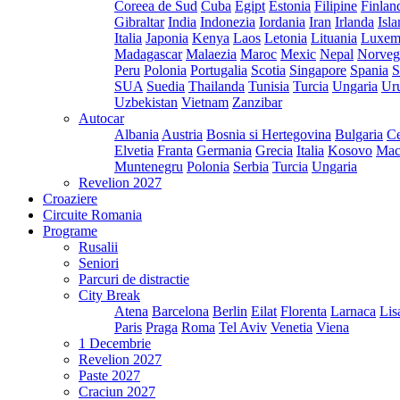
Coreea de Sud
Cuba
Egipt
Estonia
Filipine
Finlan
Gibraltar
India
Indonezia
Iordania
Iran
Irlanda
Isl
Italia
Japonia
Kenya
Laos
Letonia
Lituania
Luxem
Madagascar
Malaezia
Maroc
Mexic
Nepal
Norveg
Peru
Polonia
Portugalia
Scotia
Singapore
Spania
S
SUA
Suedia
Thailanda
Tunisia
Turcia
Ungaria
Ur
Uzbekistan
Vietnam
Zanzibar
Autocar
Albania
Austria
Bosnia si Hertegovina
Bulgaria
Ce
Elvetia
Franta
Germania
Grecia
Italia
Kosovo
Mac
Muntenegru
Polonia
Serbia
Turcia
Ungaria
Revelion 2027
Croaziere
Circuite Romania
Programe
Rusalii
Seniori
Parcuri de distractie
City Break
Atena
Barcelona
Berlin
Eilat
Florenta
Larnaca
Lis
Paris
Praga
Roma
Tel Aviv
Venetia
Viena
1 Decembrie
Revelion 2027
Paste 2027
Craciun 2027