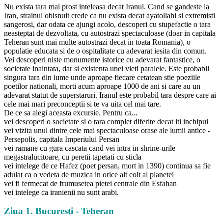
Nu exista tara mai prost inteleasa decat Iranul. Cand se gandeste la
Iran, strainul obisnuit crede ca nu exista decat ayatollahi si extremisti
sangerosi, dar odata ce ajungi acolo, descoperi cu stupefactie o tara
neasteptat de dezvoltata, cu autostrazi spectaculoase (doar in capitala
Teheran sunt mai multe autostrazi decat in toata Romania), o
populatie educata si de o ospitalitate cu adevarat iesita din comun.
Vei descoperi niste monumente istorice cu adevarat fantastice, o
societate inaintata, dar si existenta unei vieti paralele. Este probabil
singura tara din lume unde aproape fiecare cetatean stie poeziile
poetilor nationali, morti acum aproape 1000 de ani si care au un
adevarat statut de superstaruri. Iranul este probabil tara despre care ai
cele mai mari preconceptii si te va uita cel mai tare.
De ce sa alegi aceasta excursie. Pentru ca...
vei descoperi o societate si o tara complet diferite decat iti inchipui
vei vizita unul dintre cele mai spectaculoase orase ale lumii antice -
Persepolis, capitala Imperiului Persan
vei ramane cu gura cascata cand vei intra in shrine-urile
megastralucitoare, cu peretii tapetati cu sticla
vei intelege de ce Hafez (poet persan, mort in 1390) continua sa fie
adulat ca o vedeta de muzica in orice alt colt al planetei
vei fi fermecat de frumusetea pietei centrale din Esfahan
vei intelege ca iranienii nu sunt arabi.
Ziua 1. Bucuresti - Teheran