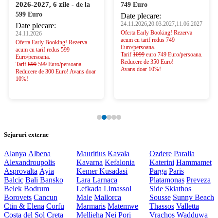
2026-2027, 6 zile
- de la
749 Euro
599 Euro
Date plecare:
24.11.2026,20.03.2027,11.06.2027
Date plecare:
Oferta Early Booking! Rezerva
24.11.2026
acum cu tarif redus 749
Oferta Early Booking! Rezerva
Euro/persoana.
acum cu tarif redus 599
Tarif
1099
euro 749 Euro/persoana.
Euro/persoana.
Reducere de 350 Euro!
Tarif
899
599 Euro/persoana.
Avans doar 10%!
Reducere de 300 Euro! Avans doar
10%!
Sejururi externe
Alanya
Albena
Mauritius
Kavala
Ozdere
Paralia
Alexandroupolis
Kavarna
Kefalonia
Katerini
Hammamet
Asprovalta
Ayia
Kemer
Kusadasi
Parga
Paris
Balcic
Bali
Bansko
Lara
Larnaca
Platamonas
Preveza
Belek
Bodrum
Lefkada
Limassol
Side
Skiathos
Borovets
Cancun
Male
Mallorca
Sousse
Sunny Beach
Ctin & Elena
Corfu
Marmaris
Matemwe
Thassos
Valletta
Costa del Sol
Creta
Mellieha
Nei Pori
Vrachos
Wadduwa