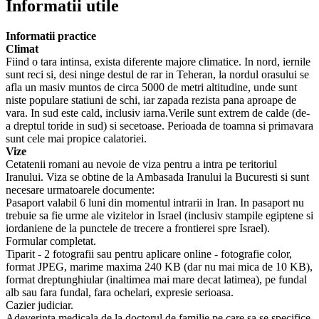
Informatii utile
Informatii practice
Climat
Fiind o tara intinsa, exista diferente majore climatice. In nord, iernile
sunt reci si, desi ninge destul de rar in Teheran, la nordul orasului se
afla un masiv muntos de circa 5000 de metri altitudine, unde sunt
niste populare statiuni de schi, iar zapada rezista pana aproape de
vara. In sud este cald, inclusiv iarna.Verile sunt extrem de calde (de-
a dreptul toride in sud) si secetoase. Perioada de toamna si primavara
sunt cele mai propice calatoriei.
Vize
Cetatenii romani au nevoie de viza pentru a intra pe teritoriul
Iranului. Viza se obtine de la Ambasada Iranului la Bucuresti si sunt
necesare urmatoarele documente:
Pasaport valabil 6 luni din momentul intrarii in Iran. In pasaport nu
trebuie sa fie urme ale vizitelor in Israel (inclusiv stampile egiptene si
iordaniene de la punctele de trecere a frontierei spre Israel).
Formular completat.
Tiparit - 2 fotografii sau pentru aplicare online - fotografie color,
format JPEG, marime maxima 240 KB (dar nu mai mica de 10 KB),
format dreptunghiular (inaltimea mai mare decat latimea), pe fundal
alb sau fara fundal, fara ochelari, expresie serioasa.
Cazier judiciar.
Adeverinta medicala de la doctorul de familie pe care sa se specifice