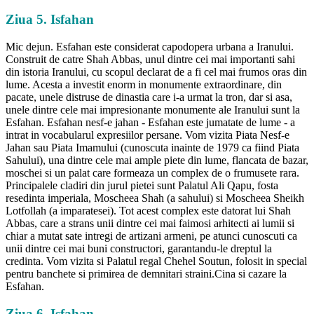
Ziua 5. Isfahan
Mic dejun. Esfahan este considerat capodopera urbana a Iranului.
Construit de catre Shah Abbas, unul dintre cei mai importanti sahi
din istoria Iranului, cu scopul declarat de a fi cel mai frumos oras din
lume. Acesta a investit enorm in monumente extraordinare, din
pacate, unele distruse de dinastia care i-a urmat la tron, dar si asa,
unele dintre cele mai impresionante monumente ale Iranului sunt la
Esfahan. Esfahan nesf-e jahan - Esfahan este jumatate de lume - a
intrat in vocabularul expresiilor persane. Vom vizita Piata Nesf-e
Jahan sau Piata Imamului (cunoscuta inainte de 1979 ca fiind Piata
Sahului), una dintre cele mai ample piete din lume, flancata de bazar,
moschei si un palat care formeaza un complex de o frumusete rara.
Principalele cladiri din jurul pietei sunt Palatul Ali Qapu, fosta
resedinta imperiala, Moscheea Shah (a sahului) si Moscheea Sheikh
Lotfollah (a imparatesei). Tot acest complex este datorat lui Shah
Abbas, care a strans unii dintre cei mai faimosi arhitecti ai lumii si
chiar a mutat sate intregi de artizani armeni, pe atunci cunoscuti ca
unii dintre cei mai buni constructori, garantandu-le dreptul la
credinta. Vom vizita si Palatul regal Chehel Soutun, folosit in special
pentru banchete si primirea de demnitari straini.Cina si cazare la
Esfahan.
Ziua 6. Isfahan