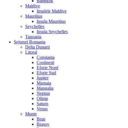
Bangkok
Maldive
Insulele Maldive
Mauritius
Insula Mauritius
Seychelles
Insula Seychelles
Tanzania
Sejururi Romania
Delta Dunarii
Litoral
Constanta
Costinesti
Eforie Nord
Eforie Sud
Jupiter
Mamaia
Mangalia
Neptun
Olimp
Saturn
Venus
Munte
Bran
Brasov