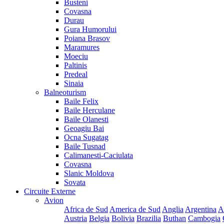
Busteni
Covasna
Durau
Gura Humorului
Poiana Brasov
Maramures
Moeciu
Paltinis
Predeal
Sinaia
Balneoturism
Baile Felix
Baile Herculane
Baile Olanesti
Geoagiu Bai
Ocna Sugatag
Baile Tusnad
Calimanesti-Caciulata
Covasna
Slanic Moldova
Sovata
Circuite Externe
Avion
Africa de Sud
America de Sud
Anglia
Argentina
A
Austria
Belgia
Bolivia
Brazilia
Buthan
Cambogia