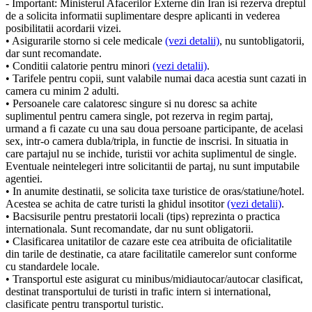
- Important: Ministerul Afacerilor Externe din Iran isi rezerva dreptul
de a solicita informatii suplimentare despre aplicanti in vederea
posibilitatii acordarii vizei.
• Asigurarile storno si cele medicale
(vezi detalii)
, nu suntobligatorii,
dar sunt recomandate.
• Conditii calatorie pentru minori
(vezi detalii)
.
• Tarifele pentru copii, sunt valabile numai daca acestia sunt cazati in
camera cu minim 2 adulti.
• Persoanele care calatoresc singure si nu doresc sa achite
suplimentul pentru camera single, pot rezerva in regim partaj,
urmand a fi cazate cu una sau doua persoane participante, de acelasi
sex, intr-o camera dubla/tripla, in functie de inscrisi. In situatia in
care partajul nu se inchide, turistii vor achita suplimentul de single.
Eventuale neintelegeri intre solicitantii de partaj, nu sunt imputabile
agentiei.
• In anumite destinatii, se solicita taxe turistice de oras/statiune/hotel.
Acestea se achita de catre turisti la ghidul insotitor
(vezi detalii)
.
• Bacsisurile pentru prestatorii locali (tips) reprezinta o practica
internationala. Sunt recomandate, dar nu sunt obligatorii.
• Clasificarea unitatilor de cazare este cea atribuita de oficialitatile
din tarile de destinatie, ca atare facilitatile camerelor sunt conforme
cu standardele locale.
• Transportul este asigurat cu minibus/midiautocar/autocar clasificat,
destinat transportului de turisti in trafic intern si international,
clasificate pentru transportul turistic.