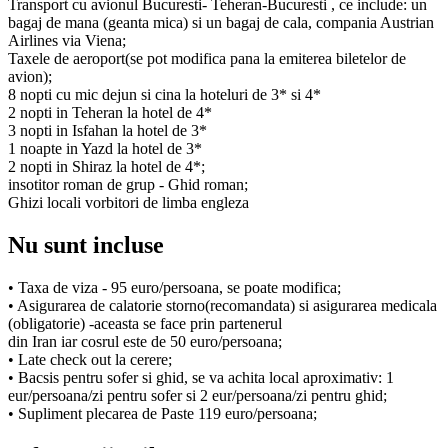
Transport cu avionul Bucuresti- Teheran-Bucuresti , ce include: un
bagaj de mana (geanta mica) si un bagaj de cala, compania Austrian
Airlines via Viena;
Taxele de aeroport(se pot modifica pana la emiterea biletelor de
avion);
8 nopti cu mic dejun si cina la hoteluri de 3* si 4*
2 nopti in Teheran la hotel de 4*
3 nopti in Isfahan la hotel de 3*
1 noapte in Yazd la hotel de 3*
2 nopti in Shiraz la hotel de 4*;
insotitor roman de grup - Ghid roman;
Ghizi locali vorbitori de limba engleza
Nu sunt incluse
• Taxa de viza - 95 euro/persoana, se poate modifica;
• Asigurarea de calatorie storno(recomandata) si asigurarea medicala
(obligatorie) -aceasta se face prin partenerul
din Iran iar cosrul este de 50 euro/persoana;
• Late check out la cerere;
• Bacsis pentru sofer si ghid, se va achita local aproximativ: 1
eur/persoana/zi pentru sofer si 2 eur/persoana/zi pentru ghid;
• Supliment plecarea de Paste 119 euro/persoana;