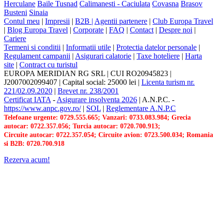
Herculane
Baile Tusnad
Calimanesti - Caciulata
Covasna
Brasov
Busteni
Sinaia
Contul meu
|
Impresii
|
B2B |
Agentii partenere
|
Club Europa Travel
|
Blog Europa Travel
|
Corporate
|
FAQ
|
Contact
|
Despre noi
|
Cariere
Termeni si conditii
|
Informatii utile
|
Protectia datelor personale
|
Regulament campanii
|
Asigurari calatorie
|
Taxe hoteliere
|
Harta
site
|
Contract cu turistul
EUROPA MERIDIAN RG SRL
|
CUI RO20945823
|
J2007002099407
|
Capital social: 25000 lei
|
Licenta turism nr.
221/02.09.2020
|
Brevet nr. 238/2001
Certificat IATA
-
Asigurare insolventa 2026
|
A.N.P.C.
-
https://www.anpc.gov.ro/
|
SOL
|
Reglementare A.N.P.C
Telefoane urgente: 0729.555.665; Vanzari: 0733.083.984; Grecia
autocar: 0722.357.056; Turcia autocar: 0720.700.913;
Circuite autocar: 0722.357.054; Circuite avion: 0723.500.034; Romania
si B2B: 0720.700.918
Rezerva acum!