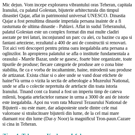
Mic dejun. Vom incepe explorarea vibrantului oras Teheran, capitala
Iranului, cu palatul Golestan, bijuterie arhitecturala din timpul
dinastiei Qajar, aflat in patrimoniul universal UNESCO. Dinastia
Qajar a fost penultima dinastie imperiala persana inainte de a fi
rasturnata de ultima dinastie - Pahlavi. Aflat in sudul Teheranului,
palatul Golestan este un complex format din mai multe cladiri
asezate pe trei laturi, inconjurand un parc cu alei, cu bazine cu apa si
fantani arteziene, rezultatul a 400 de ani de constructii si renovari.
Tot aici veti descoperi pentru prima oara inegalabila arta persana a
oglinzilor. In apropierea palatului se afla o institutie fundamentala a
orasului - Marele Bazar, unde se gasesc, foarte bine organizate, toate
tipurile de produse; fiecare categorie de produse are o zona bine
stabilita, fie ca e vorba de incaltaminte, haine, mirodenii sau produse
de artizanat. Exista chiar si o alee unde se vand doar etichete de
haine!Va urma o vizita la sectia de arheologie a Muzeului National,
unde se afla o colectie nepretuita de artefacte din toata istoria
Iranului. Tinand cont ca Iranul a fost un imperiu timp de cateva
milenii, bogatia artefactelor ramase in urma a 3000 de ani de istorie
este inegalabila. Apoi nu vom rata Muzeul Tezaurului National de
Bijuterii - nu este mare, dar adaposteste unele dintre cele mai
valoroase si stralucitoare bijuterii din lume, de la cel mai mare
diamant roz din lume (Dar-y Noor) la magnificul Tron-paun.Cazare
si cina in Teheran.