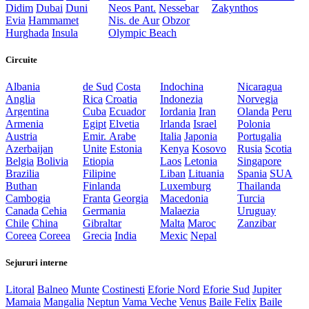
Didim
Dubai
Duni
Neos Pant.
Nessebar
Zakynthos
Evia
Hammamet
Nis. de Aur
Obzor
Hurghada
Insula
Olympic Beach
Circuite
Albania
de Sud
Costa
Indochina
Nicaragua
Anglia
Rica
Croatia
Indonezia
Norvegia
Argentina
Cuba
Ecuador
Iordania
Iran
Olanda
Peru
Armenia
Egipt
Elvetia
Irlanda
Israel
Polonia
Austria
Emir. Arabe
Italia
Japonia
Portugalia
Azerbaijan
Unite
Estonia
Kenya
Kosovo
Rusia
Scotia
Belgia
Bolivia
Etiopia
Laos
Letonia
Singapore
Brazilia
Filipine
Liban
Lituania
Spania
SUA
Buthan
Finlanda
Luxemburg
Thailanda
Cambogia
Franta
Georgia
Macedonia
Turcia
Canada
Cehia
Germania
Malaezia
Uruguay
Chile
China
Gibraltar
Malta
Maroc
Zanzibar
Coreea
Coreea
Grecia
India
Mexic
Nepal
Sejururi interne
Litoral
Balneo
Munte
Costinesti
Eforie Nord
Eforie Sud
Jupiter
Mamaia
Mangalia
Neptun
Vama Veche
Venus
Baile Felix
Baile