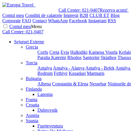
Call Center:
021-9407
Rezerva acum!
Contul meu
Conditii de calatorie
Impresii
B2B
CLUB ET
Blog
Corporate
FAQ
Contact
WhatsApp
Facebook
Instagram
RSS
Contul meu
Menu
Call Center:
021-9407
Sejururi Externe
Grecia
Corfu
Creta
Evia
Halkidiki
Kamena Vourla
Kefalo
Paralia Katerini
Rhodos
Santorini
Skiathos
Thasso
Turcia
Antalya
Antalya - Alanya
Antalya - Belek
Antalya
Bodrum
Fethiye
Kusadasi
Marmaris
Bulgaria
Albena
Constantin & Elena
Nessebar
Nisipurile d
Finlanda
Laponia
Franta
Croatia
Dubrovnik
Austria
Spania
Fuerteventura