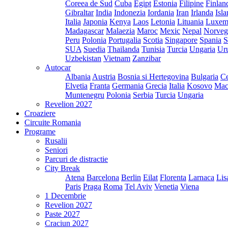
Coreea de Sud
Cuba
Egipt
Estonia
Filipine
Finlan
Gibraltar
India
Indonezia
Iordania
Iran
Irlanda
Isl
Italia
Japonia
Kenya
Laos
Letonia
Lituania
Luxem
Madagascar
Malaezia
Maroc
Mexic
Nepal
Norveg
Peru
Polonia
Portugalia
Scotia
Singapore
Spania
S
SUA
Suedia
Thailanda
Tunisia
Turcia
Ungaria
Ur
Uzbekistan
Vietnam
Zanzibar
Autocar
Albania
Austria
Bosnia si Hertegovina
Bulgaria
Ce
Elvetia
Franta
Germania
Grecia
Italia
Kosovo
Mac
Muntenegru
Polonia
Serbia
Turcia
Ungaria
Revelion 2027
Croaziere
Circuite Romania
Programe
Rusalii
Seniori
Parcuri de distractie
City Break
Atena
Barcelona
Berlin
Eilat
Florenta
Larnaca
Lis
Paris
Praga
Roma
Tel Aviv
Venetia
Viena
1 Decembrie
Revelion 2027
Paste 2027
Craciun 2027