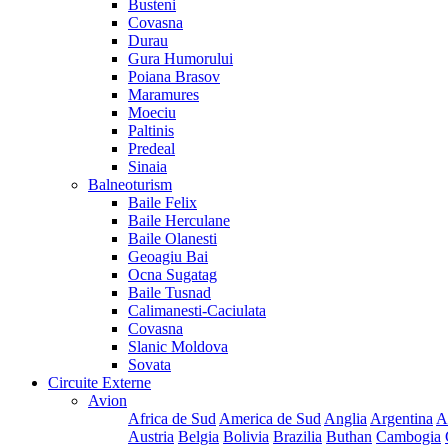
Busteni
Covasna
Durau
Gura Humorului
Poiana Brasov
Maramures
Moeciu
Paltinis
Predeal
Sinaia
Balneoturism
Baile Felix
Baile Herculane
Baile Olanesti
Geoagiu Bai
Ocna Sugatag
Baile Tusnad
Calimanesti-Caciulata
Covasna
Slanic Moldova
Sovata
Circuite Externe
Avion
Africa de Sud
America de Sud
Anglia
Argentina
A
Austria
Belgia
Bolivia
Brazilia
Buthan
Cambogia