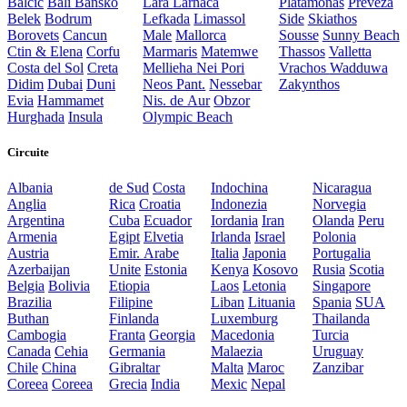
Balcic
Bali
Bansko
Lara
Larnaca
Platamonas
Preveza
Belek
Bodrum
Lefkada
Limassol
Side
Skiathos
Borovets
Cancun
Male
Mallorca
Sousse
Sunny Beach
Ctin & Elena
Corfu
Marmaris
Matemwe
Thassos
Valletta
Costa del Sol
Creta
Mellieha
Nei Pori
Vrachos
Wadduwa
Didim
Dubai
Duni
Neos Pant.
Nessebar
Zakynthos
Evia
Hammamet
Nis. de Aur
Obzor
Hurghada
Insula
Olympic Beach
Circuite
Albania
de Sud
Costa
Indochina
Nicaragua
Anglia
Rica
Croatia
Indonezia
Norvegia
Argentina
Cuba
Ecuador
Iordania
Iran
Olanda
Peru
Armenia
Egipt
Elvetia
Irlanda
Israel
Polonia
Austria
Emir. Arabe
Italia
Japonia
Portugalia
Azerbaijan
Unite
Estonia
Kenya
Kosovo
Rusia
Scotia
Belgia
Bolivia
Etiopia
Laos
Letonia
Singapore
Brazilia
Filipine
Liban
Lituania
Spania
SUA
Buthan
Finlanda
Luxemburg
Thailanda
Cambogia
Franta
Georgia
Macedonia
Turcia
Canada
Cehia
Germania
Malaezia
Uruguay
Chile
China
Gibraltar
Malta
Maroc
Zanzibar
Coreea
Coreea
Grecia
India
Mexic
Nepal