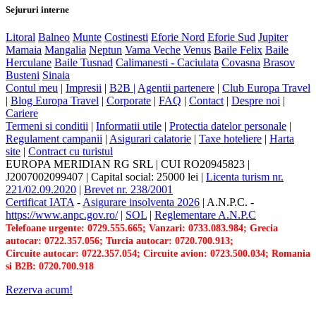
Sejururi interne
Litoral
Balneo
Munte
Costinesti
Eforie Nord
Eforie Sud
Jupiter
Mamaia
Mangalia
Neptun
Vama Veche
Venus
Baile Felix
Baile
Herculane
Baile Tusnad
Calimanesti - Caciulata
Covasna
Brasov
Busteni
Sinaia
Contul meu
|
Impresii
|
B2B |
Agentii partenere
|
Club Europa Travel
|
Blog Europa Travel
|
Corporate
|
FAQ
|
Contact
|
Despre noi
|
Cariere
Termeni si conditii
|
Informatii utile
|
Protectia datelor personale
|
Regulament campanii
|
Asigurari calatorie
|
Taxe hoteliere
|
Harta
site
|
Contract cu turistul
EUROPA MERIDIAN RG SRL
|
CUI RO20945823
|
J2007002099407
|
Capital social: 25000 lei
|
Licenta turism nr.
221/02.09.2020
|
Brevet nr. 238/2001
Certificat IATA
-
Asigurare insolventa 2026
|
A.N.P.C.
-
https://www.anpc.gov.ro/
|
SOL
|
Reglementare A.N.P.C
Telefoane urgente: 0729.555.665; Vanzari: 0733.083.984; Grecia
autocar: 0722.357.056; Turcia autocar: 0720.700.913;
Circuite autocar: 0722.357.054; Circuite avion: 0723.500.034; Romania
si B2B: 0720.700.918
Rezerva acum!