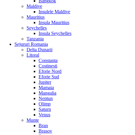
Bangkok
Maldive
Insulele Maldive
Mauritius
Insula Mauritius
Seychelles
Insula Seychelles
Tanzania
Sejururi Romania
Delta Dunarii
Litoral
Constanta
Costinesti
Eforie Nord
Eforie Sud
Jupiter
Mamaia
Mangalia
Neptun
Olimp
Saturn
Venus
Munte
Bran
Brasov