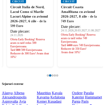
CIRCUIT
CIRCUIT
Circuit Italia de Nord,
Circuit Coasta
Lacul Como si Marile
Amalfitana cu avionul
Lacuri Alpine cu avionul
2026-2027, 8 zile
- de la
2026-2027, 6 zile
- de la
749 Euro
599 Euro
Date plecare:
24.11.2026,20.03.2027,11.06.2027
Date plecare:
Oferta Early Booking! Rezerva
24.11.2026
acum cu tarif redus 749
Oferta Early Booking! Rezerva
Euro/persoana.
acum cu tarif redus 599
Tarif
1099
euro 749 Euro/persoana.
Euro/persoana.
Reducere de 350 Euro!
Tarif
899
599 Euro/persoana.
Avans doar 10%!
Reducere de 300 Euro! Avans doar
10%!
Sejururi externe
Alanya
Albena
Mauritius
Kavala
Ozdere
Paralia
Alexandroupolis
Kavarna
Kefalonia
Katerini
Hammamet
Asprovalta
Ayia
Kemer
Kusadasi
Parga
Paris