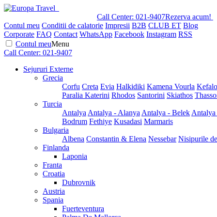
Call Center:
021-9407
Rezerva acum!
Contul meu
Conditii de calatorie
Impresii
B2B
CLUB ET
Blog
Corporate
FAQ
Contact
WhatsApp
Facebook
Instagram
RSS
Contul meu
Menu
Call Center:
021-9407
Sejururi Externe
Grecia
Corfu
Creta
Evia
Halkidiki
Kamena Vourla
Kefalo
Paralia Katerini
Rhodos
Santorini
Skiathos
Thasso
Turcia
Antalya
Antalya - Alanya
Antalya - Belek
Antalya
Bodrum
Fethiye
Kusadasi
Marmaris
Bulgaria
Albena
Constantin & Elena
Nessebar
Nisipurile d
Finlanda
Laponia
Franta
Croatia
Dubrovnik
Austria
Spania
Fuerteventura