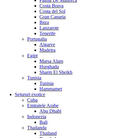
Palma De Mallorca
Costa Brava
Costa del Sol
Gran Canaria
Ibiza
Lanzarote
Tenerife
Portugalia
Algarve
Madeira
Egipt
Marsa Alam
Hurghada
Sharm El Sheikh
Tunisia
Tunisia
Hammamet
Sejururi exotice
Cuba
Emiratele Arabe
Abu Dhabi
Indonezia
Bali
Thailanda
Thailand