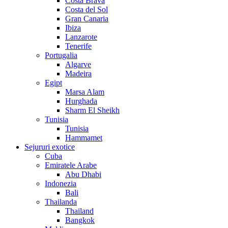
Costa Brava
Costa del Sol
Gran Canaria
Ibiza
Lanzarote
Tenerife
Portugalia
Algarve
Madeira
Egipt
Marsa Alam
Hurghada
Sharm El Sheikh
Tunisia
Tunisia
Hammamet
Sejururi exotice
Cuba
Emiratele Arabe
Abu Dhabi
Indonezia
Bali
Thailanda
Thailand
Bangkok