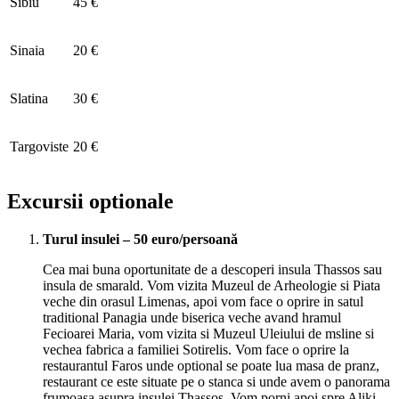
Sibiu
45 €
Sinaia
20 €
Slatina
30 €
Targoviste
20 €
Excursii optionale
Turul insulei – 50 euro/persoană
Cea mai buna oportunitate de a descoperi insula Thassos sau
insula de smarald. Vom vizita Muzeul de Arheologie si Piata
veche din orasul Limenas, apoi vom face o oprire in satul
traditional Panagia unde biserica veche avand hramul
Fecioarei Maria, vom vizita si Muzeul Uleiului de msline si
vechea fabrica a familiei Sotirelis. Vom face o oprire la
restaurantul Faros unde optional se poate lua masa de pranz,
restaurant ce este situate pe o stanca si unde avem o panorama
frumoasa asupra insulei Thassos. Vom porni apoi spre Aliki