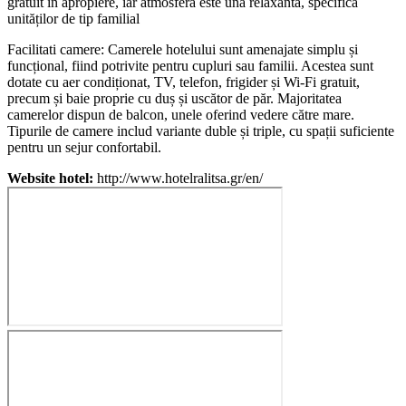
gratuit în apropiere, iar atmosfera este una relaxantă, specifică
unităților de tip familial
Facilitati camere: Camerele hotelului sunt amenajate simplu și
funcțional, fiind potrivite pentru cupluri sau familii. Acestea sunt
dotate cu aer condiționat, TV, telefon, frigider și Wi-Fi gratuit,
precum și baie proprie cu duș și uscător de păr. Majoritatea
camerelor dispun de balcon, unele oferind vedere către mare.
Tipurile de camere includ variante duble și triple, cu spații suficiente
pentru un sejur confortabil.
Website hotel:
http://www.hotelralitsa.gr/en/