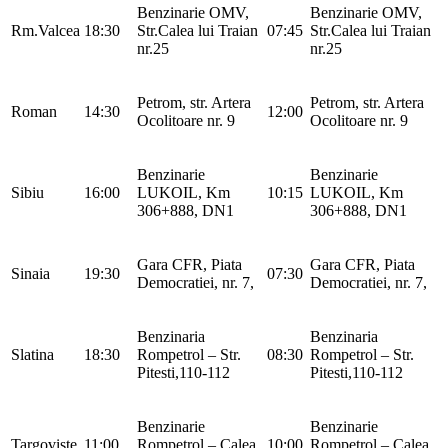
Benzinarie OMV,
Benzinarie OMV,
Rm.Valcea
18:30
Str.Calea lui Traian
07:45
Str.Calea lui Traian
nr.25
nr.25
Petrom, str. Artera
Petrom, str. Artera
Roman
14:30
12:00
Ocolitoare nr. 9
Ocolitoare nr. 9
Benzinarie
Benzinarie
Sibiu
16:00
LUKOIL, Km
10:15
LUKOIL, Km
306+888, DN1
306+888, DN1
Gara CFR, Piata
Gara CFR, Piata
Sinaia
19:30
07:30
Democratiei, nr. 7,
Democratiei, nr. 7,
Benzinaria
Benzinaria
Slatina
18:30
Rompetrol – Str.
08:30
Rompetrol – Str.
Pitesti,110-112
Pitesti,110-112
Benzinarie
Benzinarie
Targoviste
11:00
Rompetrol – Calea
10:00
Rompetrol – Calea