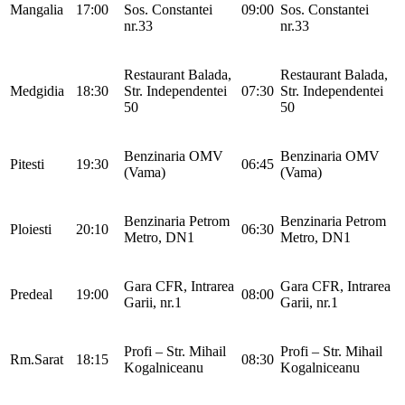
Mangalia
17:00
Sos. Constantei
09:00
Sos. Constantei
nr.33
nr.33
Restaurant Balada,
Restaurant Balada,
Medgidia
18:30
Str. Independentei
07:30
Str. Independentei
50
50
Benzinaria OMV
Benzinaria OMV
Pitesti
19:30
06:45
(Vama)
(Vama)
Benzinaria Petrom
Benzinaria Petrom
Ploiesti
20:10
06:30
Metro, DN1
Metro, DN1
Gara CFR, Intrarea
Gara CFR, Intrarea
Predeal
19:00
08:00
Garii, nr.1
Garii, nr.1
Profi – Str. Mihail
Profi – Str. Mihail
Rm.Sarat
18:15
08:30
Kogalniceanu
Kogalniceanu