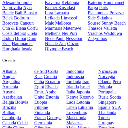
Alexandroupolis
Kavarna
Kefalonia
Katerini
Hammamet
Asprovalta
Ayia
Kemer
Kusadasi
Parga
Paris
Balcic
Bali
Bansko
Lara
Larnaca
Platamonas
Preveza
Belek
Bodrum
Lefkada
Limassol
Side
Skiathos
Borovets
Cancun
Male
Mallorca
Sousse
Sunny Beach
Ctin & Elena
Corfu
Marmaris
Matemwe
Thassos
Valletta
Costa del Sol
Creta
Mellieha
Nei Pori
Vrachos
Wadduwa
Didim
Dubai
Duni
Neos Pant.
Nessebar
Zakynthos
Evia
Hammamet
Nis. de Aur
Obzor
Hurghada
Insula
Olympic Beach
Circuite
Albania
de Sud
Costa
Indochina
Nicaragua
Anglia
Rica
Croatia
Indonezia
Norvegia
Argentina
Cuba
Ecuador
Iordania
Iran
Olanda
Peru
Armenia
Egipt
Elvetia
Irlanda
Israel
Polonia
Austria
Emir. Arabe
Italia
Japonia
Portugalia
Azerbaijan
Unite
Estonia
Kenya
Kosovo
Rusia
Scotia
Belgia
Bolivia
Etiopia
Laos
Letonia
Singapore
Brazilia
Filipine
Liban
Lituania
Spania
SUA
Buthan
Finlanda
Luxemburg
Thailanda
Cambogia
Franta
Georgia
Macedonia
Turcia
Canada
Cehia
Germania
Malaezia
Uruguay
Chile
China
Gibraltar
Malta
Maroc
Zanzibar