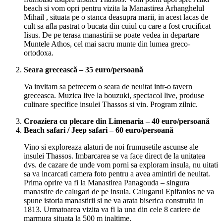
beach si vom opri pentru vizita la Manastirea Arhanghelul
Mihail , situata pe o stanca deasupra marii, in acest lacas de
cult sa afla pastrat o bucata din cuiul cu care a fost crucificat
Iisus. De pe terasa manastirii se poate vedea in departare
Muntele Athos, cel mai sacru munte din lumea greco-
ortodoxa.
Seara grecească – 35 euro/persoană
Va invitam sa petrecem o seara de neuitat intr-o tavern
greceasca. Muzica live la bouzuki, spectacol live, produse
culinare specifice insulei Thassos si vin. Program zilnic.
Croaziera cu plecare din Limenaria – 40 euro/persoană
Beach safari / Jeep safari – 60 euro/persoană
Vino si exploreaza alaturi de noi frumusetile ascunse ale
insulei Thassos. Imbarcarea se va face direct de la unitatea
dvs. de cazare de unde vom porni sa exploram insula, nu uitati
sa va incarcati camera foto pentru a avea amintiri de neuitat.
Prima oprire va fi la Manastirea Panagouda – singura
manastire de calugari de pe insula. Calugarul Epifanios ne va
spune istoria manastirii si ne va arata biserica construita in
1813. Urmatoarea vizita va fi la una din cele 8 cariere de
marmura situata la 500 m inaltime.