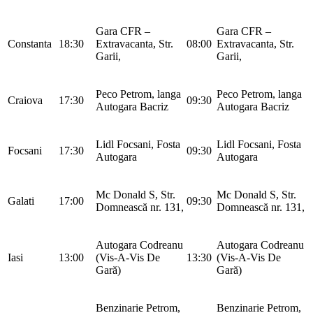
Gara CFR –
Gara CFR –
Constanta
18:30
Extravacanta, Str.
08:00
Extravacanta, Str.
Garii,
Garii,
Peco Petrom, langa
Peco Petrom, langa
Craiova
17:30
09:30
Autogara Bacriz
Autogara Bacriz
Lidl Focsani, Fosta
Lidl Focsani, Fosta
Focsani
17:30
09:30
Autogara
Autogara
Mc Donald S, Str.
Mc Donald S, Str.
Galati
17:00
09:30
Domnească nr. 131,
Domnească nr. 131,
Autogara Codreanu
Autogara Codreanu
Iasi
13:00
(Vis-A-Vis De
13:30
(Vis-A-Vis De
Gară)
Gară)
Benzinarie Petrom,
Benzinarie Petrom,