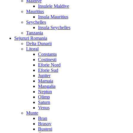
Maldive
Insulele Maldive
Mauritius
Insula Mauritius
Seychelles
Insula Seychelles
Tanzania
Sejururi Romania
Delta Dunarii
Litoral
Constanta
Costinesti
Eforie Nord
Eforie Sud
Jupiter
Mamaia
Mangalia
Neptun
Olimp
Saturn
Venus
Munte
Bran
Brasov
Busteni