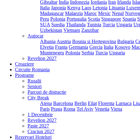
Gibraltar
India
Indonezia
Iordania
Iran
Irlanda
Isl
Italia
Japonia
Kenya
Laos
Letonia
Lituania
Luxem
Madagascar
Malaezia
Maroc
Mexic
Nepal
Norveg
Peru
Polonia
Portugalia
Scotia
Singapore
Spania
S
SUA
Suedia
Thailanda
Tunisia
Turcia
Ungaria
Ur
Uzbekistan
Vietnam
Zanzibar
Autocar
Albania
Austria
Bosnia si Hertegovina
Bulgaria
Ce
Elvetia
Franta
Germania
Grecia
Italia
Kosovo
Mac
Muntenegru
Polonia
Serbia
Turcia
Ungaria
Revelion 2027
Croaziere
Circuite Romania
Programe
Rusalii
Seniori
Parcuri de distractie
City Break
Atena
Barcelona
Berlin
Eilat
Florenta
Larnaca
Lis
Paris
Praga
Roma
Tel Aviv
Venetia
Viena
1 Decembrie
Revelion 2027
Paste 2027
Craciun 2027
Rezervari Hoteluri