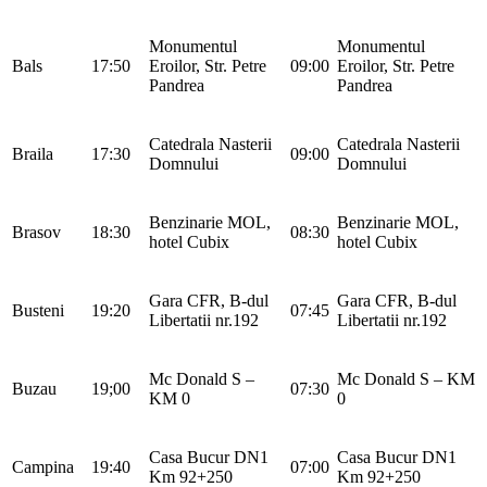
Monumentul
Monumentul
Bals
17:50
Eroilor, Str. Petre
09:00
Eroilor, Str. Petre
Pandrea
Pandrea
Catedrala Nasterii
Catedrala Nasterii
Braila
17:30
09:00
Domnului
Domnului
Benzinarie MOL,
Benzinarie MOL,
Brasov
18:30
08:30
hotel Cubix
hotel Cubix
Gara CFR, B-dul
Gara CFR, B-dul
Busteni
19:20
07:45
Libertatii nr.192
Libertatii nr.192
Mc Donald S –
Mc Donald S – KM
Buzau
19;00
07:30
KM 0
0
Casa Bucur DN1
Casa Bucur DN1
Campina
19:40
07:00
Km 92+250
Km 92+250