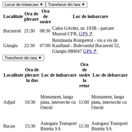
Locuri de imbarcare ▼
Transferuri din tara ▼
Ora
Ora de
Localitate
de
Loc de imbarcare
plecare
sosire
Calea Grivitei, nr. 193B - parcare
Bucuresti
21:30
08:30
Muzeul CFR,
GPS ↱
Benzinaria Rompetrol - vis a vis de
Giurgiu
22:30
07:00
Kaufland - Bulevardul Bucuresti 52,
Giurgiu 080047
GPS ↱
Transferuri din tara ▼
Ora
Ora de
de
Localitate
plecare
Loc de imbarcare
sosire
Loc de debarcare
la dus
la
retur
Monument, langa
Monument, langa
Adjud
16:30
piata, intersectie cu
11:00
piata, intersectie cu
Onesti
Onesti
Autogara Transport
Autogara Transport
Bacau
15:30
11:30
Bistrita SA
Bistrita SA