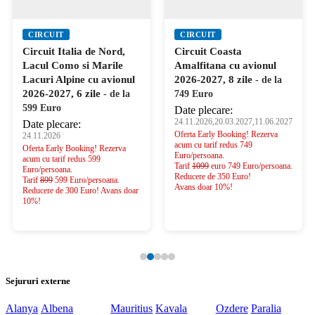
CIRCUIT
CIRCUIT
Circuit Italia de Nord,
Circuit Coasta
Lacul Como si Marile
Amalfitana cu avionul
Lacuri Alpine cu avionul
2026-2027, 8 zile
- de la
2026-2027, 6 zile
- de la
749 Euro
599 Euro
Date plecare:
24.11.2026,20.03.2027,11.06.2027
Date plecare:
Oferta Early Booking! Rezerva
24.11.2026
acum cu tarif redus 749
Oferta Early Booking! Rezerva
Euro/persoana.
acum cu tarif redus 599
Tarif
1099
euro 749 Euro/persoana.
Euro/persoana.
Reducere de 350 Euro!
Tarif
899
599 Euro/persoana.
Avans doar 10%!
Reducere de 300 Euro! Avans doar
10%!
Sejururi externe
Alanya
Albena
Mauritius
Kavala
Ozdere
Paralia