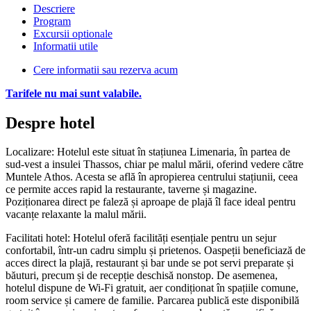
Descriere
Program
Excursii optionale
Informatii utile
Cere informatii sau rezerva acum
Tarifele nu mai sunt valabile.
Despre hotel
Localizare: Hotelul este situat în stațiunea Limenaria, în partea de
sud-vest a insulei Thassos, chiar pe malul mării, oferind vedere către
Muntele Athos. Acesta se află în apropierea centrului stațiunii, ceea
ce permite acces rapid la restaurante, taverne și magazine.
Poziționarea direct pe faleză și aproape de plajă îl face ideal pentru
vacanțe relaxante la malul mării.
Facilitati hotel: Hotelul oferă facilități esențiale pentru un sejur
confortabil, într-un cadru simplu și prietenos. Oaspeții beneficiază de
acces direct la plajă, restaurant și bar unde se pot servi preparate și
băuturi, precum și de recepție deschisă nonstop. De asemenea,
hotelul dispune de Wi-Fi gratuit, aer condiționat în spațiile comune,
room service și camere de familie. Parcarea publică este disponibilă