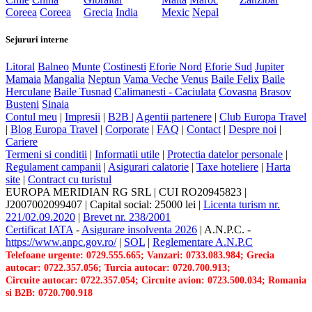
Coreea
Coreea
Grecia
India
Mexic
Nepal
Sejururi interne
Litoral
Balneo
Munte
Costinesti
Eforie Nord
Eforie Sud
Jupiter
Mamaia
Mangalia
Neptun
Vama Veche
Venus
Baile Felix
Baile
Herculane
Baile Tusnad
Calimanesti - Caciulata
Covasna
Brasov
Busteni
Sinaia
Contul meu
|
Impresii
|
B2B |
Agentii partenere
|
Club Europa Travel
|
Blog Europa Travel
|
Corporate
|
FAQ
|
Contact
|
Despre noi
|
Cariere
Termeni si conditii
|
Informatii utile
|
Protectia datelor personale
|
Regulament campanii
|
Asigurari calatorie
|
Taxe hoteliere
|
Harta
site
|
Contract cu turistul
EUROPA MERIDIAN RG SRL
|
CUI RO20945823
|
J2007002099407
|
Capital social: 25000 lei
|
Licenta turism nr.
221/02.09.2020
|
Brevet nr. 238/2001
Certificat IATA
-
Asigurare insolventa 2026
|
A.N.P.C.
-
https://www.anpc.gov.ro/
|
SOL
|
Reglementare A.N.P.C
Telefoane urgente: 0729.555.665; Vanzari: 0733.083.984; Grecia
autocar: 0722.357.056; Turcia autocar: 0720.700.913;
Circuite autocar: 0722.357.054; Circuite avion: 0723.500.034; Romania
si B2B: 0720.700.918