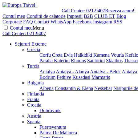
Call Center:
021-9407
Rezerva acum!
Contul meu
Conditii de calatorie
Impresii
B2B
CLUB ET
Blog
Corporate
FAQ
Contact
WhatsApp
Facebook
Instagram
RSS
Contul meu
Menu
Call Center:
021-9407
Sejururi Externe
Grecia
Corfu
Creta
Evia
Halkidiki
Kamena Vourla
Kefalo
Paralia Katerini
Rhodos
Santorini
Skiathos
Thasso
Turcia
Antalya
Antalya - Alanya
Antalya - Belek
Antalya
Bodrum
Fethiye
Kusadasi
Marmaris
Bulgaria
Albena
Constantin & Elena
Nessebar
Nisipurile d
Finlanda
Franta
Croatia
Dubrovnik
Austria
Spania
Fuerteventura
Palma De Mallorca