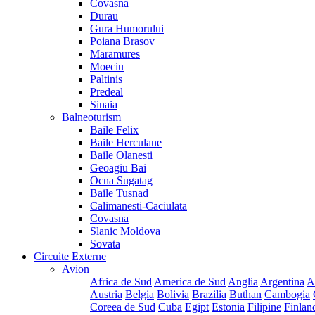
Covasna
Durau
Gura Humorului
Poiana Brasov
Maramures
Moeciu
Paltinis
Predeal
Sinaia
Balneoturism
Baile Felix
Baile Herculane
Baile Olanesti
Geoagiu Bai
Ocna Sugatag
Baile Tusnad
Calimanesti-Caciulata
Covasna
Slanic Moldova
Sovata
Circuite Externe
Avion
Africa de Sud
America de Sud
Anglia
Argentina
A
Austria
Belgia
Bolivia
Brazilia
Buthan
Cambogia
Coreea de Sud
Cuba
Egipt
Estonia
Filipine
Finlan