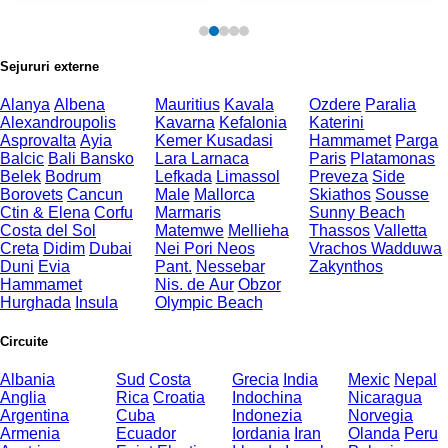
Sejururi externe
Alanya
Albena
Mauritius
Kavala
Ozdere
Paralia
Alexandroupolis
Kavarna
Kefalonia
Katerini
Asprovalta
Ayia
Kemer
Kusadasi
Hammamet
Parga
Balcic
Bali
Bansko
Lara
Larnaca
Paris
Platamonas
Belek
Bodrum
Lefkada
Limassol
Preveza
Side
Borovets
Cancun
Male
Mallorca
Skiathos
Sousse
Ctin & Elena
Corfu
Marmaris
Sunny Beach
Costa del Sol
Matemwe
Mellieha
Thassos
Valletta
Creta
Didim
Dubai
Nei Pori
Neos
Vrachos
Wadduwa
Duni
Evia
Pant.
Nessebar
Zakynthos
Hammamet
Nis. de Aur
Obzor
Hurghada
Insula
Olympic Beach
Circuite
Albania
Sud
Costa
Grecia
India
Mexic
Nepal
Anglia
Rica
Croatia
Indochina
Nicaragua
Argentina
Cuba
Indonezia
Norvegia
Armenia
Ecuador
Iordania
Iran
Olanda
Peru