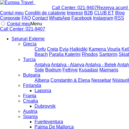
Call Center:
021-9407
Rezerva acum!
Contul meu
Conditii de calatorie
Impresii
B2B
CLUB ET
Blog
Corporate
FAQ
Contact
WhatsApp
Facebook
Instagram
RSS
Contul meu
Menu
Call Center:
021-9407
Sejururi Externe
Grecia
Corfu
Creta
Evia
Halkidiki
Kamena Vourla
Kef
Beach
Paralia Katerini
Rhodos
Santorini
Skia
Turcia
Antalya
Antalya - Alanya
Antalya - Belek
Antal
Side
Bodrum
Fethiye
Kusadasi
Marmaris
Bulgaria
Albena
Constantin & Elena
Nessebar
Nisipuri
Finlanda
Laponia
Franta
Croatia
Dubrovnik
Austria
Spania
Fuerteventura
Palma De Mallorca