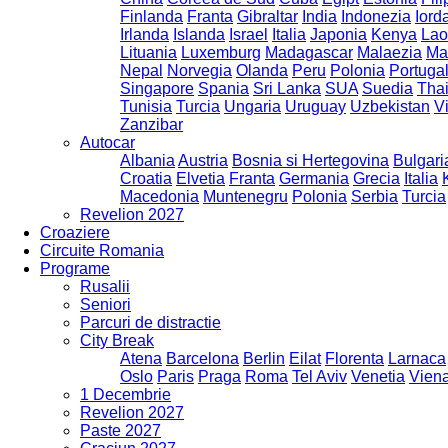
Finlanda
Franta
Gibraltar
India
Indonezia
Iord
Irlanda
Islanda
Israel
Italia
Japonia
Kenya
Lao
Lituania
Luxemburg
Madagascar
Malaezia
Ma
Nepal
Norvegia
Olanda
Peru
Polonia
Portugal
Singapore
Spania
Sri Lanka
SUA
Suedia
Tha
Tunisia
Turcia
Ungaria
Uruguay
Uzbekistan
V
Zanzibar
Autocar
Albania
Austria
Bosnia si Hertegovina
Bulgari
Croatia
Elvetia
Franta
Germania
Grecia
Italia
Macedonia
Muntenegru
Polonia
Serbia
Turcia
Revelion 2027
Croaziere
Circuite Romania
Programe
Rusalii
Seniori
Parcuri de distractie
City Break
Atena
Barcelona
Berlin
Eilat
Florenta
Larnaca
Oslo
Paris
Praga
Roma
Tel Aviv
Venetia
Vien
1 Decembrie
Revelion 2027
Paste 2027