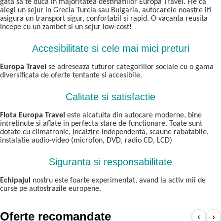
gata sa te duca in majoritatea destinatiilor Europa Travel. Fie ca
alegi un sejur in Grecia Turcia sau Bulgaria, autocarele noastre iti
asigura un transport sigur, confortabil si rapid. O vacanta reusita
incepe cu un zambet si un sejur low-cost!
Accesibilitate si cele mai mici preturi
Europa Travel
se adreseaza tuturor categoriilor sociale cu o gama
diversificata de oferte tentante si accesibile.
Calitate si satisfactie
Flota Europa Travel
este alcatuita din autocare moderne, bine
intretinute si aflate in perfecta stare de functionare. Toate sunt
dotate cu climatronic, incalzire independenta, scaune rabatabile,
instalatie audio-video (microfon, DVD, radio CD, LCD)
Siguranta si responsabilitate
Echipajul
nostru este foarte experimentat, avand la activ mii de
curse pe autostrazile europene.
Oferte recomandate
‹
›