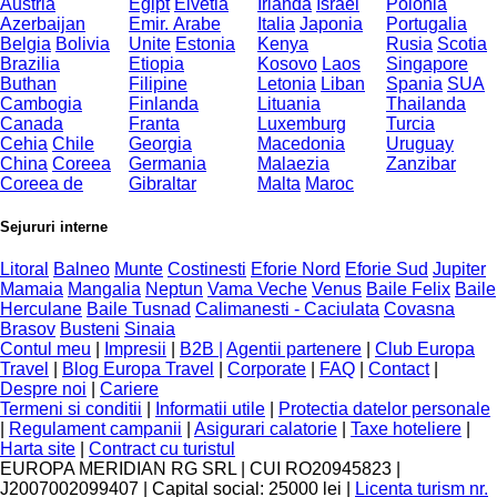
Austria
Egipt
Elvetia
Irlanda
Israel
Polonia
Azerbaijan
Emir. Arabe
Italia
Japonia
Portugalia
Belgia
Bolivia
Unite
Estonia
Kenya
Rusia
Scotia
Brazilia
Etiopia
Kosovo
Laos
Singapore
Buthan
Filipine
Letonia
Liban
Spania
SUA
Cambogia
Finlanda
Lituania
Thailanda
Canada
Franta
Luxemburg
Turcia
Cehia
Chile
Georgia
Macedonia
Uruguay
China
Coreea
Germania
Malaezia
Zanzibar
Coreea de
Gibraltar
Malta
Maroc
Sejururi interne
Litoral
Balneo
Munte
Costinesti
Eforie Nord
Eforie Sud
Jupiter
Mamaia
Mangalia
Neptun
Vama Veche
Venus
Baile Felix
Baile
Herculane
Baile Tusnad
Calimanesti - Caciulata
Covasna
Brasov
Busteni
Sinaia
Contul meu
|
Impresii
|
B2B |
Agentii partenere
|
Club Europa
Travel
|
Blog Europa Travel
|
Corporate
|
FAQ
|
Contact
|
Despre noi
|
Cariere
Termeni si conditii
|
Informatii utile
|
Protectia datelor personale
|
Regulament campanii
|
Asigurari calatorie
|
Taxe hoteliere
|
Harta site
|
Contract cu turistul
EUROPA MERIDIAN RG SRL
|
CUI RO20945823
|
J2007002099407
|
Capital social: 25000 lei
|
Licenta turism nr.