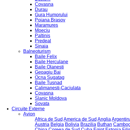
Covasna
Durau
Gura Humorului
Poiana Brasov
Maramures
Moeciu
Paltinis
Predeal
Sinaia
Balneoturism
Baile Felix
Baile Herculane
Baile Olanesti
Geoagiu Bai
Ocna Sugatag
Baile Tusnad
Calimanesti-Caciulata
Covasna
Slanic Moldova
Sovata
Circuite Externe
Avion
Africa de Sud
America de Sud
Anglia
Argentin
Austria
Belgia
Bolivia
Brazilia
Buthan
Cambog
China
Coreea de Sud
Cuba
Egipt
Estonia
Fili