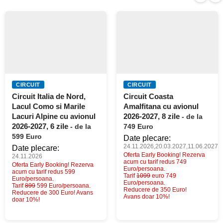
CIRCUIT
CIRCUIT
Circuit Italia de Nord,
Circuit Coasta
Lacul Como si Marile
Amalfitana cu avionul
Lacuri Alpine cu avionul
2026-2027, 8 zile
- de la
2026-2027, 6 zile
- de la
749 Euro
599 Euro
Date plecare:
24.11.2026,20.03.2027,11.06.2027
Date plecare:
Oferta Early Booking! Rezerva
24.11.2026
acum cu tarif redus 749
Oferta Early Booking! Rezerva
Euro/persoana.
acum cu tarif redus 599
Tarif
1099
euro 749
Euro/persoana.
Euro/persoana.
Tarif
899
599 Euro/persoana.
Reducere de 350 Euro!
Reducere de 300 Euro! Avans
Avans doar 10%!
doar 10%!