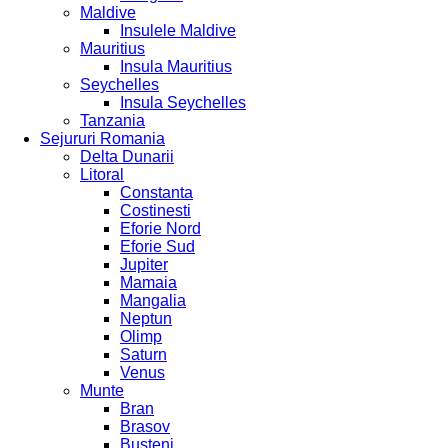
Maldive
Insulele Maldive
Mauritius
Insula Mauritius
Seychelles
Insula Seychelles
Tanzania
Sejururi Romania
Delta Dunarii
Litoral
Constanta
Costinesti
Eforie Nord
Eforie Sud
Jupiter
Mamaia
Mangalia
Neptun
Olimp
Saturn
Venus
Munte
Bran
Brasov
Busteni