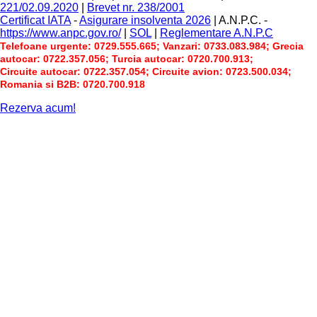
221/02.09.2020
|
Brevet nr. 238/2001
Certificat IATA
-
Asigurare insolventa 2026
|
A.N.P.C.
-
https://www.anpc.gov.ro/
|
SOL
|
Reglementare A.N.P.C
Telefoane urgente: 0729.555.665; Vanzari: 0733.083.984; Grecia
autocar: 0722.357.056; Turcia autocar: 0720.700.913;
Circuite autocar: 0722.357.054; Circuite avion: 0723.500.034;
Romania si B2B: 0720.700.918
Rezerva acum!