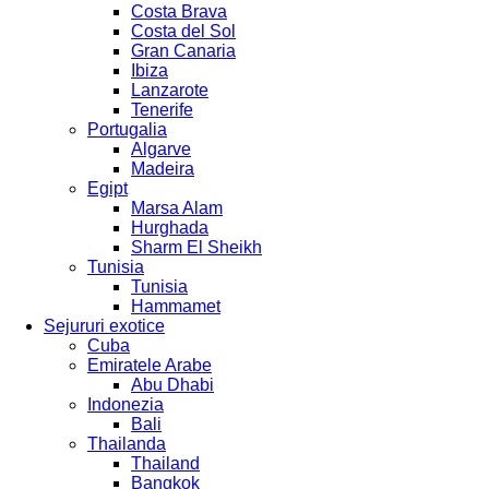
Costa Brava
Costa del Sol
Gran Canaria
Ibiza
Lanzarote
Tenerife
Portugalia
Algarve
Madeira
Egipt
Marsa Alam
Hurghada
Sharm El Sheikh
Tunisia
Tunisia
Hammamet
Sejururi exotice
Cuba
Emiratele Arabe
Abu Dhabi
Indonezia
Bali
Thailanda
Thailand
Bangkok