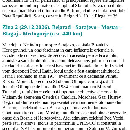
Continuam cu un tur panoramic al principalelor repere ale capitalei
sarbe, admirand impunatorul Templu al Sfantului Sava, una dintre
cele mai mari biserici ortodoxe din Balcani, cladirea Parlamentului si
Piata Republicii. Seara, cazare in Belgrad la Hotel Elegance 3*.
Ziua 2 (29.12.2026). Belgrad - Sarajevo - Mostar -
Blagaj - Medugorje (cca. 440 km)
Mic dejun. Ne indreptam spre Sarajevo, capitala Bosniei si
Hertegovinei, un oras fascinant in care influentele orientale si
occidentale convietuiesc de secole. In aceasta perioada a anului,
atmosfera sarbatorilor de iarna completeaza peisajul urban dominat
de cladiri istorice, cafenele si bazaruri traditionale. In cadrul vizitei
vom descoperi Podul Latin, locul unde a fost asasinat arhiducele
Franz Ferdinand in anul 1914, eveniment ce a declansat Primul
Razboi Mondial, precum si Stadionul Olimpic care a gazduit
Jocurile Olimpice de Iarna din 1984. Continuam cu Muzeul
Tunelului, unul dintre cele mai importante obiective ale orasului.
Vizitam de asemenea Catedrala Catolica, Moscheea Gazi Husrev-
Beg, unul dintre cele mai reprezentative monumente otomane din
Balcani, si celebrul bazar Bascarsija, inima vechiului oras.
Continuam traseul spre Mostar, unul dintre cele mai bine conservate
orase din Bosnia si Hertegovina. Aici admiram celebrul Pod Vechi
peste raul Neretva, inclus in patrimoniul UNESCO si construit in
secolul al XVI-lea in timpul domniei sultanului Soliman Magnificul.