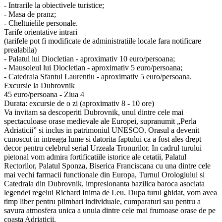
- Intrarile la obiectivele turistice;
- Masa de pranz;
- Cheltuielile personale.
Tarife orientative intrari
(tarifele pot fi modificate de administratiile locale fara notificare
prealabila)
- Palatul lui Diocletian - aproximativ 10 euro/persoana;
- Mausoleul lui Diocletian - aproximativ 5 euro/persoana;
- Catedrala Sfantul Laurentiu - aproximativ 5 euro/persoana.
Excursie la Dubrovnik
45 euro/persoana - Ziua 4
Durata: excursie de o zi (aproximativ 8 - 10 ore)
Va invitam sa descoperiti Dubrovnik, unul dintre cele mai
spectaculoase orase medievale ale Europei, supranumit „Perla
Adriaticii” si inclus in patrimoniul UNESCO. Orasul a devenit
cunoscut in intreaga lume si datorita faptului ca a fost ales drept
decor pentru celebrul serial Urzeala Tronurilor. In cadrul turului
pietonal vom admira fortificatiile istorice ale cetatii, Palatul
Rectorilor, Palatul Sponza, Biserica Franciscana cu una dintre cele
mai vechi farmacii functionale din Europa, Turnul Orologiului si
Catedrala din Dubrovnik, impresionanta bazilica baroca asociata
legendei regelui Richard Inima de Leu. Dupa turul ghidat, vom avea
timp liber pentru plimbari individuale, cumparaturi sau pentru a
savura atmosfera unica a unuia dintre cele mai frumoase orase de pe
coasta Adriaticii.