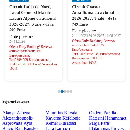
Circuit Italia de Nord,
Circuit Coasta
Lacul Como si Marile
Amalfitana cu avionul
Lacuri Alpine cu avionul
2026-2027, 8 zile
- de la
2026-2027, 6 zile
- de la
749 Euro
599 Euro
Date plecare:
24.11.2026,20.03.2027,11.06.2027
Date plecare:
Oferta Early Booking! Rezerva
24.11.2026
acum cu tarif redus 749
Oferta Early Booking! Rezerva
Euro/persoana.
acum cu tarif redus 599
Tarif
1099
euro 749 Euro/persoana.
Euro/persoana.
Reducere de 350 Euro!
Tarif
899
599 Euro/persoana.
Avans doar 10%!
Reducere de 300 Euro! Avans doar
10%!
Sejururi externe
Alanya
Albena
Mauritius
Kavala
Ozdere
Paralia
Alexandroupolis
Kavarna
Kefalonia
Katerini
Hammamet
Asprovalta
Ayia
Kemer
Kusadasi
Parga
Paris
Balcic
Bali
Bansko
Lara
Larnaca
Platamonas
Preveza