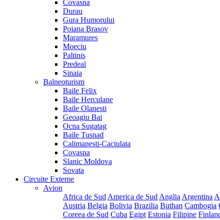
Covasna
Durau
Gura Humorului
Poiana Brasov
Maramures
Moeciu
Paltinis
Predeal
Sinaia
Balneoturism
Baile Felix
Baile Herculane
Baile Olanesti
Geoagiu Bai
Ocna Sugatag
Baile Tusnad
Calimanesti-Caciulata
Covasna
Slanic Moldova
Sovata
Circuite Externe
Avion
Africa de Sud
America de Sud
Anglia
Argentina
A
Austria
Belgia
Bolivia
Brazilia
Buthan
Cambogia
Coreea de Sud
Cuba
Egipt
Estonia
Filipine
Finlan