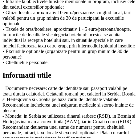
• Intrarile la obiectivele turistice mentionate in program, inclusiv cele
din cadrul excursiilor optionale;
• Ghizii locali - aproximativ 10 euro/persoana/zi cu ghid local, tarif
valabil pentru un grup minim de 30 de participanti la excursiile
optionale.
• Taxele de oras/hoteliere, aproximativ 1 - 5 euro/persoana/noapte,
in functie de localitate si categoria hotelului; acestea se achita
individual la receptia hotelului sau, in situatiile speciale in care
hotelul factureaza taxa catre grup, prin intermediul ghidului insotitor;
• Excursiile optionale (organizate pentru un grup minim de 30 de
persoane);
• Cheltuielile personale.
Informatii utile
- Documente necesare: carte de identitate sau pasaport valabil pe
toata durata calatoriei. Cetatenii romani pot calatori in Serbia, Bosnia
si Hertegovina si Croatia pe baza cartii de identitate valabile.
Recomandam incheierea unei asigurari medicale si storno inainte de
plecare.
- Moneda: in Serbia se utilizeaza dinarul sarbesc (RSD), in Bosnia si
Hertegovina marca convertibila (BAM), iar in Croatia euro (EUR).
Recomandam detinerea unei sume de numerar pentru cheltuieli
personale, intrari, taxe locale si excursii optionale. Plata cu cardul