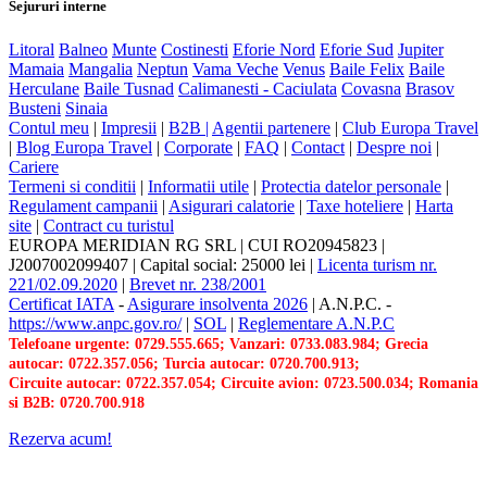
Sejururi interne
Litoral
Balneo
Munte
Costinesti
Eforie Nord
Eforie Sud
Jupiter
Mamaia
Mangalia
Neptun
Vama Veche
Venus
Baile Felix
Baile
Herculane
Baile Tusnad
Calimanesti - Caciulata
Covasna
Brasov
Busteni
Sinaia
Contul meu
|
Impresii
|
B2B |
Agentii partenere
|
Club Europa Travel
|
Blog Europa Travel
|
Corporate
|
FAQ
|
Contact
|
Despre noi
|
Cariere
Termeni si conditii
|
Informatii utile
|
Protectia datelor personale
|
Regulament campanii
|
Asigurari calatorie
|
Taxe hoteliere
|
Harta
site
|
Contract cu turistul
EUROPA MERIDIAN RG SRL
|
CUI RO20945823
|
J2007002099407
|
Capital social: 25000 lei
|
Licenta turism nr.
221/02.09.2020
|
Brevet nr. 238/2001
Certificat IATA
-
Asigurare insolventa 2026
|
A.N.P.C.
-
https://www.anpc.gov.ro/
|
SOL
|
Reglementare A.N.P.C
Telefoane urgente: 0729.555.665; Vanzari: 0733.083.984; Grecia
autocar: 0722.357.056; Turcia autocar: 0720.700.913;
Circuite autocar: 0722.357.054; Circuite avion: 0723.500.034; Romania
si B2B: 0720.700.918
Rezerva acum!