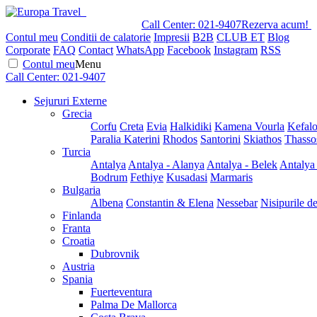
Call Center:
021-9407
Rezerva acum!
Contul meu
Conditii de calatorie
Impresii
B2B
CLUB ET
Blog
Corporate
FAQ
Contact
WhatsApp
Facebook
Instagram
RSS
Contul meu
Menu
Call Center:
021-9407
Sejururi Externe
Grecia
Corfu
Creta
Evia
Halkidiki
Kamena Vourla
Kefalo
Paralia Katerini
Rhodos
Santorini
Skiathos
Thasso
Turcia
Antalya
Antalya - Alanya
Antalya - Belek
Antalya
Bodrum
Fethiye
Kusadasi
Marmaris
Bulgaria
Albena
Constantin & Elena
Nessebar
Nisipurile d
Finlanda
Franta
Croatia
Dubrovnik
Austria
Spania
Fuerteventura
Palma De Mallorca