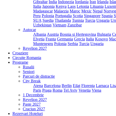
Gibraltar
India
Indonezia
Iordania
Iran
Irlanda
Isl
Italia
Japonia
Kenya
Laos
Letonia
Lituania
Luxem
Madagascar
Malaezia
Maroc
Mexic
Nepal
Norveg
Peru
Polonia
Portugalia
Scotia
Singapore
Spania
S
SUA
Suedia
Thailanda
Tunisia
Turcia
Ungaria
Ur
Uzbekistan
Vietnam
Zanzibar
Autocar
Albania
Austria
Bosnia si Hertegovina
Bulgaria
Ce
Elvetia
Franta
Germania
Grecia
Italia
Kosovo
Mac
Muntenegru
Polonia
Serbia
Turcia
Ungaria
Revelion 2027
Croaziere
Circuite Romania
Programe
Rusalii
Seniori
Parcuri de distractie
City Break
Atena
Barcelona
Berlin
Eilat
Florenta
Larnaca
Lis
Paris
Praga
Roma
Tel Aviv
Venetia
Viena
1 Decembrie
Revelion 2027
Paste 2027
Craciun 2027
Rezervari Hoteluri