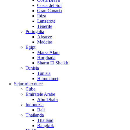
Costa Brava
Costa del Sol
Gran Canaria
Ibiza
Lanzarote
Tenerife
Portugalia
Algarve
Madeira
Egipt
Marsa Alam
Hurghada
Sharm El Sheikh
Tunisia
Tunisia
Hammamet
Sejururi exotice
Cuba
Emiratele Arabe
Abu Dhabi
Indonezia
Bali
Thailanda
Thailand
Bangkok