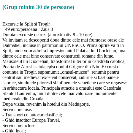
(Grup minim 30 de persoane)
Excursie la Split si Trogir
- 49 euro/persoana - Ziua 3
Durata: excursie de o zi (aproximativ 8 - 10 ore)
Va invitam sa descoperiti doua dintre cele mai frumoase orase ale
Dalmatiei, incluse in patrimoniul UNESCO. Prima oprire va fi in
Split, unde vom admira impresionantul Palat al lui Diocletian, una
dintre cele mai bine conservate constructii romane din lume,
Mausoleul lui Diocletian, transformat ulterior in catedrala catolica,
Poarta de Aur si statuia episcopului Grigore din Nin. Excursia
continua in Trogir, supranumit „orasul-muzeu”, renumit pentru
centrul sau medieval excelent conservat, zidurile si bastioanele
istorice, stradutele pitoresti si influentele venetiene care se regasesc
in arhitectura locala. Principala atractie a orasului este Catedrala
Sfantul Laurentiu, unul dintre cele mai valoroase monumente
medievale din Croatia.
Dupa vizita, revenim la hotelul din Medugorje.
Servicii incluse:
- Transport cu autocar clasificat;
- Ghid insotitor Europa Travel.
Servicii neincluse:
- Ghid local;