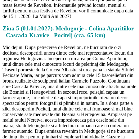
masa festiva de Revelion. Informatiile privind locatia, meniul si
tariful pentru masa festiva de Revelion vor fi comunicate dupa data
de 15.11.2026. La Multi Ani 2027!
Ziua 5 (01.01.2027). Medugorje - Colina Aparitiilor
- Cascada Kravice - Pocitelj (cca. 65 km)
Mic dejun. Dupa petrecerea de Revelion, ne bucuram de o zi
dedicata descoperirii unora dintre cele mai reprezentative locuri din
regiunea Hertegovina. Incepem cu urcarea pe Colina Aparitiilor,
unul dintre cele mai cunoscute locuri de pelerinaj din Medugorje.
Traseul porneste de la Crucea Albastra si urca pana la statuia Sfintei
Fecioare Maria, iar pe parcurs vom admira cele 15 basoreliefuri din
bronz realizate de sculptorul italian Carmelo Puzzolo. Continuam
spre Cascada Kravice, una dintre cele mai cunoscute atractii naturale
ale Bosniei si Hertegovinei. In sezonul rece, peisajul capata un
farmec aparte, iar caderile de apa si imprejurimile ofera un decor
spectaculos pentru fotografii si plimbari in natura. In a doua parte a
zilei descoperim Pocitelj, unul dintre cele mai frumoase si mai bine
conservate sate medievale din Bosnia si Hertegovina. Amplasat pe
malul raului Neretva, acesta impresioneaza prin casele sale din
piatra, stradutele inguste si arhitectura otomana care ii confera un
farmec autentic. Dupa-amiaza revenim in Medugorje si ne bucuram
de timp liber pentru plimbari si explorari individuale. Cazare la