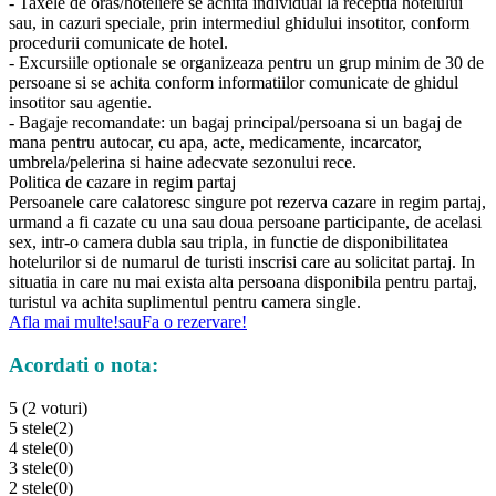
- Taxele de oras/hoteliere se achita individual la receptia hotelului
sau, in cazuri speciale, prin intermediul ghidului insotitor, conform
procedurii comunicate de hotel.
- Excursiile optionale se organizeaza pentru un grup minim de 30 de
persoane si se achita conform informatiilor comunicate de ghidul
insotitor sau agentie.
- Bagaje recomandate: un bagaj principal/persoana si un bagaj de
mana pentru autocar, cu apa, acte, medicamente, incarcator,
umbrela/pelerina si haine adecvate sezonului rece.
Politica de cazare in regim partaj
Persoanele care calatoresc singure pot rezerva cazare in regim partaj,
urmand a fi cazate cu una sau doua persoane participante, de acelasi
sex, intr-o camera dubla sau tripla, in functie de disponibilitatea
hotelurilor si de numarul de turisti inscrisi care au solicitat partaj. In
situatia in care nu mai exista alta persoana disponibila pentru partaj,
turistul va achita suplimentul pentru camera single.
Afla mai multe!
sau
Fa o rezervare!
Acordati o nota:
5 (2 voturi)
5 stele
(2)
4 stele
(0)
3 stele
(0)
2 stele
(0)