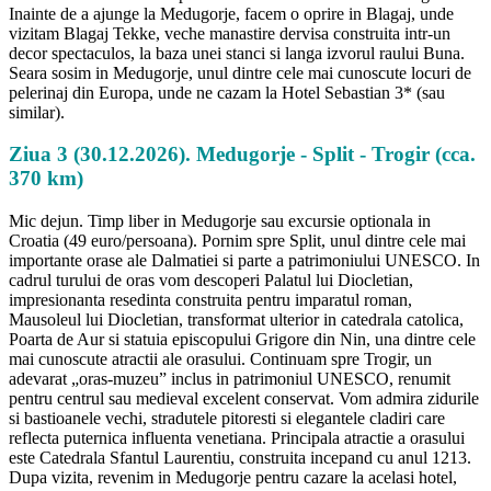
Inainte de a ajunge la Medugorje, facem o oprire in Blagaj, unde
vizitam Blagaj Tekke, veche manastire dervisa construita intr-un
decor spectaculos, la baza unei stanci si langa izvorul raului Buna.
Seara sosim in Medugorje, unul dintre cele mai cunoscute locuri de
pelerinaj din Europa, unde ne cazam la Hotel Sebastian 3* (sau
similar).
Ziua 3 (30.12.2026). Medugorje - Split - Trogir (cca.
370 km)
Mic dejun. Timp liber in Medugorje sau excursie optionala in
Croatia (49 euro/persoana). Pornim spre Split, unul dintre cele mai
importante orase ale Dalmatiei si parte a patrimoniului UNESCO. In
cadrul turului de oras vom descoperi Palatul lui Diocletian,
impresionanta resedinta construita pentru imparatul roman,
Mausoleul lui Diocletian, transformat ulterior in catedrala catolica,
Poarta de Aur si statuia episcopului Grigore din Nin, una dintre cele
mai cunoscute atractii ale orasului. Continuam spre Trogir, un
adevarat „oras-muzeu” inclus in patrimoniul UNESCO, renumit
pentru centrul sau medieval excelent conservat. Vom admira zidurile
si bastioanele vechi, stradutele pitoresti si elegantele cladiri care
reflecta puternica influenta venetiana. Principala atractie a orasului
este Catedrala Sfantul Laurentiu, construita incepand cu anul 1213.
Dupa vizita, revenim in Medugorje pentru cazare la acelasi hotel,