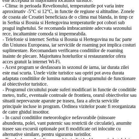
este acceptata in majoritatea locatiilor turistice.
- Clima: in perioada Revelionului, temperaturile pot varia intre
aproximativ -5°C si 12°C, in functie de regiune si altitudine. Zonele
de coasta ale Croatiei beneficiaza de o clima mai blanda, in timp ce
in Serbia si Bosnia si Hertegovina temperaturile pot cobori sub
pragul inghetului. Se recomanda imbracaminte adecvata sezonului
rece, incaltaminte comoda si impermeabila.
- Telefonie si internet: Serbia si Bosnia si Hertegovina nu fac parte
din Uniunea Europeana, iar serviciile de roaming pot implica costuri
suplimentare. Recomandam verificarea conditiilor de roaming
inainte de plecare. Majoritatea hotelurilor si restaurantelor ofera
acces gratuit la internet Wi-Fi.
- Acest program se desfasoara in sezonul de iarna, iar durata zilei
este mai scurta. Unele vizite turistice sau opriri pot avea durata
adaptata conditiilor de lumina naturala si programului de functionare
al obiectivelor turistice.
- Programul circuitului poate suferi modificari in functie de conditiile
meteo, trafic, eventuale controale de frontiera, orarul obiectivelor sau
situatii neprevazute aparute pe traseu, fara a afecta serviciile
principale incluse in program. Ordinea vizitelor poate fi reorganizata
de catre ghidul insotitor.
- In cazul conditiilor meteorologice nefavorabile (ninsoare
abundenta, polei, vant puternic sau restrictii de circulatie), anumite
trasee sau excursii optionale pot fi modificate ori inlocuite cu
alternative similare, pentru siguranta turistilor.