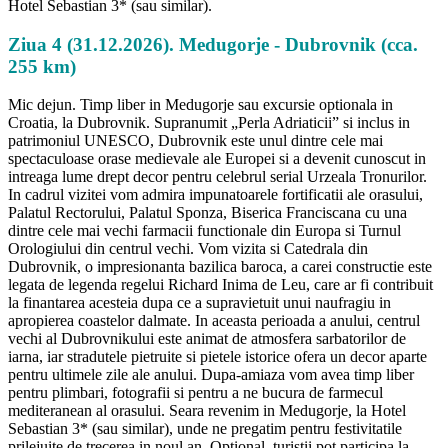
Hotel Sebastian 3* (sau similar).
Ziua 4 (31.12.2026). Medugorje - Dubrovnik (cca.
255 km)
Mic dejun. Timp liber in Medugorje sau excursie optionala in
Croatia, la Dubrovnik. Supranumit „Perla Adriaticii” si inclus in
patrimoniul UNESCO, Dubrovnik este unul dintre cele mai
spectaculoase orase medievale ale Europei si a devenit cunoscut in
intreaga lume drept decor pentru celebrul serial Urzeala Tronurilor.
In cadrul vizitei vom admira impunatoarele fortificatii ale orasului,
Palatul Rectorului, Palatul Sponza, Biserica Franciscana cu una
dintre cele mai vechi farmacii functionale din Europa si Turnul
Orologiului din centrul vechi. Vom vizita si Catedrala din
Dubrovnik, o impresionanta bazilica baroca, a carei constructie este
legata de legenda regelui Richard Inima de Leu, care ar fi contribuit
la finantarea acesteia dupa ce a supravietuit unui naufragiu in
apropierea coastelor dalmate. In aceasta perioada a anului, centrul
vechi al Dubrovnikului este animat de atmosfera sarbatorilor de
iarna, iar stradutele pietruite si pietele istorice ofera un decor aparte
pentru ultimele zile ale anului. Dupa-amiaza vom avea timp liber
pentru plimbari, fotografii si pentru a ne bucura de farmecul
mediteranean al orasului. Seara revenim in Medugorje, la Hotel
Sebastian 3* (sau similar), unde ne pregatim pentru festivitatile
prilejuite de trecerea in noul an. Optional, turistii pot participa la