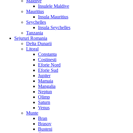
Maldive
Insulele Maldive
Mauritius
Insula Mauritius
Seychelles
Insula Seychelles
Tanzania
Sejururi Romania
Delta Dunarii
Litoral
Constanta
Costinesti
Eforie Nord
Eforie Sud
Jupiter
Mamaia
Mangalia
Neptun
Olimp
Saturn
Venus
Munte
Bran
Brasov
Busteni