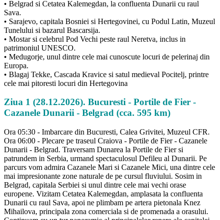
• Belgrad si Cetatea Kalemegdan, la confluenta Dunarii cu raul
Sava.
• Sarajevo, capitala Bosniei si Hertegovinei, cu Podul Latin, Muzeul
Tunelului si bazarul Bascarsija.
• Mostar si celebrul Pod Vechi peste raul Neretva, inclus in
patrimoniul UNESCO.
• Medugorje, unul dintre cele mai cunoscute locuri de pelerinaj din
Europa.
• Blagaj Tekke, Cascada Kravice si satul medieval Pocitelj, printre
cele mai pitoresti locuri din Hertegovina
Ziua 1 (28.12.2026). Bucuresti - Portile de Fier -
Cazanele Dunarii - Belgrad (cca. 595 km)
Ora 05:30 - Imbarcare din Bucuresti, Calea Grivitei, Muzeul CFR.
Ora 06:00 - Plecare pe traseul Craiova - Portile de Fier - Cazanele
Dunarii - Belgrad. Traversam Dunarea la Portile de Fier si
patrundem in Serbia, urmand spectaculosul Defileu al Dunarii. Pe
parcurs vom admira Cazanele Mari si Cazanele Mici, una dintre cele
mai impresionante zone naturale de pe cursul fluviului. Sosim in
Belgrad, capitala Serbiei si unul dintre cele mai vechi orase
europene. Vizitam Cetatea Kalemegdan, amplasata la confluenta
Dunarii cu raul Sava, apoi ne plimbam pe artera pietonala Knez
Mihailova, principala zona comerciala si de promenada a orasului.