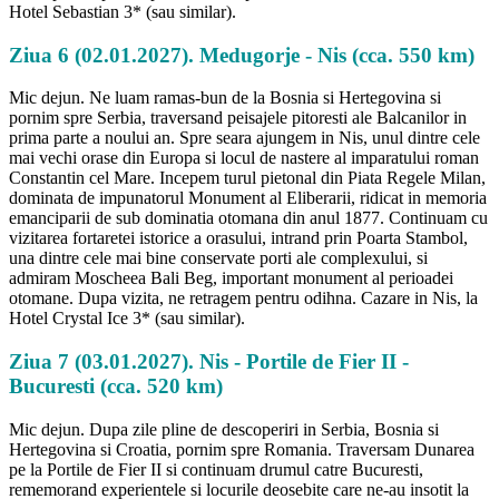
Hotel Sebastian 3* (sau similar).
Ziua 6 (02.01.2027). Medugorje - Nis (cca. 550 km)
Mic dejun. Ne luam ramas-bun de la Bosnia si Hertegovina si
pornim spre Serbia, traversand peisajele pitoresti ale Balcanilor in
prima parte a noului an. Spre seara ajungem in Nis, unul dintre cele
mai vechi orase din Europa si locul de nastere al imparatului roman
Constantin cel Mare. Incepem turul pietonal din Piata Regele Milan,
dominata de impunatorul Monument al Eliberarii, ridicat in memoria
emanciparii de sub dominatia otomana din anul 1877. Continuam cu
vizitarea fortaretei istorice a orasului, intrand prin Poarta Stambol,
una dintre cele mai bine conservate porti ale complexului, si
admiram Moscheea Bali Beg, important monument al perioadei
otomane. Dupa vizita, ne retragem pentru odihna. Cazare in Nis, la
Hotel Crystal Ice 3* (sau similar).
Ziua 7 (03.01.2027). Nis - Portile de Fier II -
Bucuresti (cca. 520 km)
Mic dejun. Dupa zile pline de descoperiri in Serbia, Bosnia si
Hertegovina si Croatia, pornim spre Romania. Traversam Dunarea
pe la Portile de Fier II si continuam drumul catre Bucuresti,
rememorand experientele si locurile deosebite care ne-au insotit la