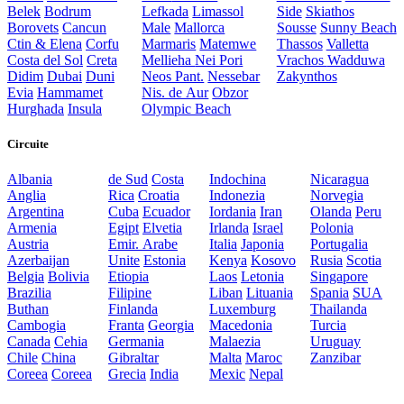
Belek
Bodrum
Lefkada
Limassol
Side
Skiathos
Borovets
Cancun
Male
Mallorca
Sousse
Sunny Beach
Ctin & Elena
Corfu
Marmaris
Matemwe
Thassos
Valletta
Costa del Sol
Creta
Mellieha
Nei Pori
Vrachos
Wadduwa
Didim
Dubai
Duni
Neos Pant.
Nessebar
Zakynthos
Evia
Hammamet
Nis. de Aur
Obzor
Hurghada
Insula
Olympic Beach
Circuite
Albania
de Sud
Costa
Indochina
Nicaragua
Anglia
Rica
Croatia
Indonezia
Norvegia
Argentina
Cuba
Ecuador
Iordania
Iran
Olanda
Peru
Armenia
Egipt
Elvetia
Irlanda
Israel
Polonia
Austria
Emir. Arabe
Italia
Japonia
Portugalia
Azerbaijan
Unite
Estonia
Kenya
Kosovo
Rusia
Scotia
Belgia
Bolivia
Etiopia
Laos
Letonia
Singapore
Brazilia
Filipine
Liban
Lituania
Spania
SUA
Buthan
Finlanda
Luxemburg
Thailanda
Cambogia
Franta
Georgia
Macedonia
Turcia
Canada
Cehia
Germania
Malaezia
Uruguay
Chile
China
Gibraltar
Malta
Maroc
Zanzibar
Coreea
Coreea
Grecia
India
Mexic
Nepal