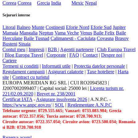
Coreea
Coreea
Grecia
India
Mexic
Nepal
Sejururi interne
Litoral
Balneo
Munte
Costinesti
Eforie Nord
Eforie Sud
Jupiter
Mamaia
Mangalia
Neptun
Vama Veche
Venus
Baile Felix
Baile
Herculane
Baile Tusnad
Calimanesti - Caciulata
Covasna
Brasov
Busteni
Sinaia
Contul meu
|
Impresii
|
B2B |
Agentii partenere
|
Club Europa Travel
|
Blog Europa Travel
|
Corporate
|
FAQ
|
Contact
|
Despre noi
|
Cariere
Termeni si conditii
|
Informatii utile
|
Protectia datelor personale
|
Regulament campanii
|
Asigurari calatorie
|
Taxe hoteliere
|
Harta
site
|
Contract cu turistul
EUROPA MERIDIAN RG SRL
|
CUI RO20945823
|
J2007002099407
|
Capital social: 25000 lei
|
Licenta turism nr.
221/02.09.2020
|
Brevet nr. 238/2001
Certificat IATA
-
Asigurare insolventa 2026
|
A.N.P.C.
-
https://www.anpc.gov.ro/
|
SOL
|
Reglementare A.N.P.C
Telefoane urgente: 0729.555.665; Vanzari: 0733.083.984; Grecia
autocar: 0722.357.056; Turcia autocar: 0720.700.913;
Circuite autocar: 0722.357.054; Circuite avion: 0723.500.034; Romania
si B2B: 0720.700.918
Rezerva acum!