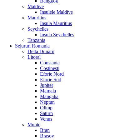
Bangkok
Maldive
Insulele Maldive
Mauritius
Insula Mauritius
Seychelles
Insula Seychelles
Tanzania
Sejururi Romania
Delta Dunarii
Litoral
Constanta
Costinesti
Eforie Nord
Eforie Sud
Jupiter
Mamaia
Mangalia
Neptun
Olimp
Saturn
Venus
Munte
Bran
Brasov