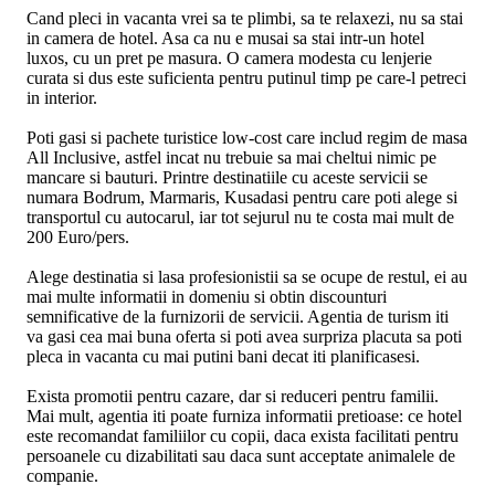
Cand pleci in vacanta vrei sa te plimbi, sa te relaxezi, nu sa stai
in camera de hotel. Asa ca nu e musai sa stai intr-un hotel
luxos, cu un pret pe masura. O camera modesta cu lenjerie
curata si dus este suficienta pentru putinul timp pe care-l petreci
in interior.
Poti gasi si pachete turistice low-cost care includ regim de masa
All Inclusive, astfel incat nu trebuie sa mai cheltui nimic pe
mancare si bauturi. Printre destinatiile cu aceste servicii se
numara Bodrum, Marmaris, Kusadasi pentru care poti alege si
transportul cu autocarul, iar tot sejurul nu te costa mai mult de
200 Euro/pers.
Alege destinatia si lasa profesionistii sa se ocupe de restul, ei au
mai multe informatii in domeniu si obtin discounturi
semnificative de la furnizorii de servicii. Agentia de turism iti
va gasi cea mai buna oferta si poti avea surpriza placuta sa poti
pleca in vacanta cu mai putini bani decat iti planificasesi.
Exista promotii pentru cazare, dar si reduceri pentru familii.
Mai mult, agentia iti poate furniza informatii pretioase: ce hotel
este recomandat familiilor cu copii, daca exista facilitati pentru
persoanele cu dizabilitati sau daca sunt acceptate animalele de
companie.