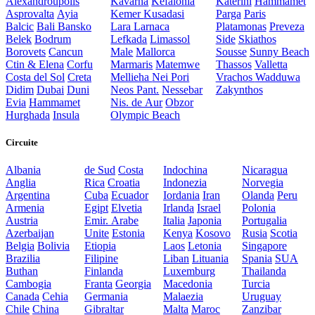
Alexandroupolis
Kavarna
Kefalonia
Katerini
Hammamet
Asprovalta
Ayia
Kemer
Kusadasi
Parga
Paris
Balcic
Bali
Bansko
Lara
Larnaca
Platamonas
Preveza
Belek
Bodrum
Lefkada
Limassol
Side
Skiathos
Borovets
Cancun
Male
Mallorca
Sousse
Sunny Beach
Ctin & Elena
Corfu
Marmaris
Matemwe
Thassos
Valletta
Costa del Sol
Creta
Mellieha
Nei Pori
Vrachos
Wadduwa
Didim
Dubai
Duni
Neos Pant.
Nessebar
Zakynthos
Evia
Hammamet
Nis. de Aur
Obzor
Hurghada
Insula
Olympic Beach
Circuite
Albania
de Sud
Costa
Indochina
Nicaragua
Anglia
Rica
Croatia
Indonezia
Norvegia
Argentina
Cuba
Ecuador
Iordania
Iran
Olanda
Peru
Armenia
Egipt
Elvetia
Irlanda
Israel
Polonia
Austria
Emir. Arabe
Italia
Japonia
Portugalia
Azerbaijan
Unite
Estonia
Kenya
Kosovo
Rusia
Scotia
Belgia
Bolivia
Etiopia
Laos
Letonia
Singapore
Brazilia
Filipine
Liban
Lituania
Spania
SUA
Buthan
Finlanda
Luxemburg
Thailanda
Cambogia
Franta
Georgia
Macedonia
Turcia
Canada
Cehia
Germania
Malaezia
Uruguay
Chile
China
Gibraltar
Malta
Maroc
Zanzibar