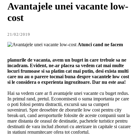
Avantajele unei vacante low-
cost
21/02/2019
Atunci cand ne facem
planurile de vacanta, avem un buget in care trebuie sa ne
incadram. Evident, ne-ar placea sa vedem cat mai multe
locuri frumoase si sa platim cat mai putin, desi exista multi
care nu au o parere tocmai buna despre vacantele low cost
si le considera o experienta ingrozitoare. Dar nu este asa!
Hai sa vedem care ar fi avantajele unei vacante cu buget redus.
In primul rand, pretul. Economisesti o suma importanta pe care
o poti folosi pentru distractii, excursii sau sa cumperi
suveniruri. Spre deosebire de zborurile low cost pentru city
break-uri, cand aeroporturile folosite de aceste companii sunt la
mare distanta de orasul de destinatie, pachetele turistice pentru
destinatii de vara includ zboruri cu aterizare in capitale si cazare
in statiuni renumitecare ofera tot confortul.