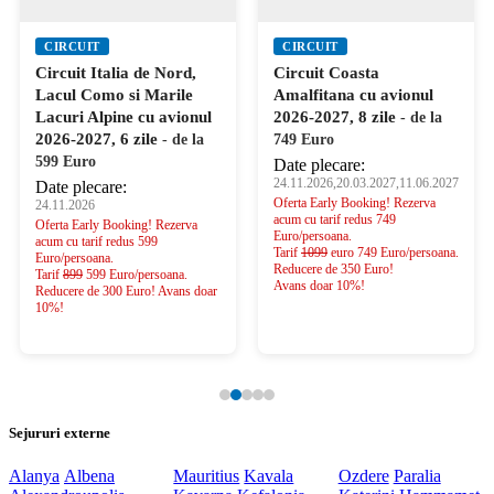
CIRCUIT
CIRCUIT
Circuit Italia de Nord,
Circuit Coasta
Lacul Como si Marile
Amalfitana cu avionul
Lacuri Alpine cu avionul
2026-2027, 8 zile
- de la
2026-2027, 6 zile
- de la
749 Euro
599 Euro
Date plecare:
24.11.2026,20.03.2027,11.06.2027
Date plecare:
Oferta Early Booking! Rezerva
24.11.2026
acum cu tarif redus 749
Oferta Early Booking! Rezerva
Euro/persoana.
acum cu tarif redus 599
Tarif
1099
euro 749 Euro/persoana.
Euro/persoana.
Reducere de 350 Euro!
Tarif
899
599 Euro/persoana.
Avans doar 10%!
Reducere de 300 Euro! Avans doar
10%!
Sejururi externe
Alanya
Albena
Mauritius
Kavala
Ozdere
Paralia