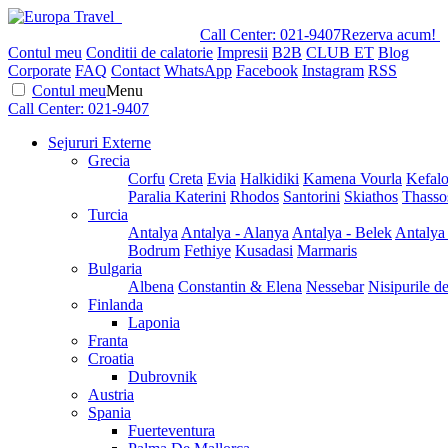
Call Center:
021-9407
Rezerva acum!
Contul meu
Conditii de calatorie
Impresii
B2B
CLUB ET
Blog
Corporate
FAQ
Contact
WhatsApp
Facebook
Instagram
RSS
Contul meu
Menu
Call Center:
021-9407
Sejururi Externe
Grecia
Corfu
Creta
Evia
Halkidiki
Kamena Vourla
Kefalo
Paralia Katerini
Rhodos
Santorini
Skiathos
Thasso
Turcia
Antalya
Antalya - Alanya
Antalya - Belek
Antalya
Bodrum
Fethiye
Kusadasi
Marmaris
Bulgaria
Albena
Constantin & Elena
Nessebar
Nisipurile d
Finlanda
Laponia
Franta
Croatia
Dubrovnik
Austria
Spania
Fuerteventura