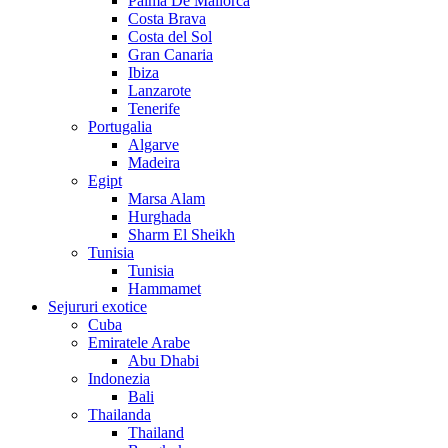
Palma De Mallorca
Costa Brava
Costa del Sol
Gran Canaria
Ibiza
Lanzarote
Tenerife
Portugalia
Algarve
Madeira
Egipt
Marsa Alam
Hurghada
Sharm El Sheikh
Tunisia
Tunisia
Hammamet
Sejururi exotice
Cuba
Emiratele Arabe
Abu Dhabi
Indonezia
Bali
Thailanda
Thailand