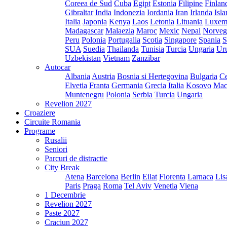
Coreea de Sud
Cuba
Egipt
Estonia
Filipine
Finlan
Gibraltar
India
Indonezia
Iordania
Iran
Irlanda
Isl
Italia
Japonia
Kenya
Laos
Letonia
Lituania
Luxem
Madagascar
Malaezia
Maroc
Mexic
Nepal
Norveg
Peru
Polonia
Portugalia
Scotia
Singapore
Spania
S
SUA
Suedia
Thailanda
Tunisia
Turcia
Ungaria
Ur
Uzbekistan
Vietnam
Zanzibar
Autocar
Albania
Austria
Bosnia si Hertegovina
Bulgaria
Ce
Elvetia
Franta
Germania
Grecia
Italia
Kosovo
Mac
Muntenegru
Polonia
Serbia
Turcia
Ungaria
Revelion 2027
Croaziere
Circuite Romania
Programe
Rusalii
Seniori
Parcuri de distractie
City Break
Atena
Barcelona
Berlin
Eilat
Florenta
Larnaca
Lis
Paris
Praga
Roma
Tel Aviv
Venetia
Viena
1 Decembrie
Revelion 2027
Paste 2027
Craciun 2027