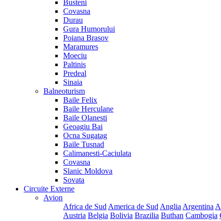
Busteni
Covasna
Durau
Gura Humorului
Poiana Brasov
Maramures
Moeciu
Paltinis
Predeal
Sinaia
Balneoturism
Baile Felix
Baile Herculane
Baile Olanesti
Geoagiu Bai
Ocna Sugatag
Baile Tusnad
Calimanesti-Caciulata
Covasna
Slanic Moldova
Sovata
Circuite Externe
Avion
Africa de Sud
America de Sud
Anglia
Argentina
A
Austria
Belgia
Bolivia
Brazilia
Buthan
Cambogia