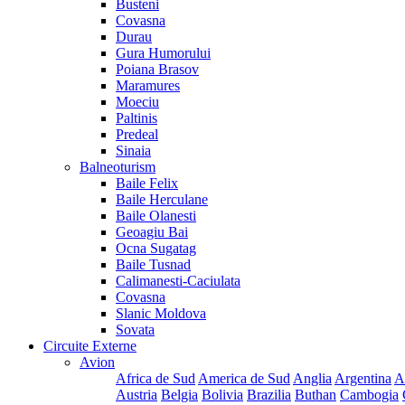
Busteni
Covasna
Durau
Gura Humorului
Poiana Brasov
Maramures
Moeciu
Paltinis
Predeal
Sinaia
Balneoturism
Baile Felix
Baile Herculane
Baile Olanesti
Geoagiu Bai
Ocna Sugatag
Baile Tusnad
Calimanesti-Caciulata
Covasna
Slanic Moldova
Sovata
Circuite Externe
Avion
Africa de Sud
America de Sud
Anglia
Argentina
A
Austria
Belgia
Bolivia
Brazilia
Buthan
Cambogia