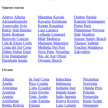
Sejururi externe
Alanya
Albena
Mauritius
Kavala
Ozdere
Paralia
Alexandroupolis
Kavarna
Kefalonia
Katerini
Hammamet
Asprovalta
Ayia
Kemer
Kusadasi
Parga
Paris
Balcic
Bali
Bansko
Lara
Larnaca
Platamonas
Preveza
Belek
Bodrum
Lefkada
Limassol
Side
Skiathos
Borovets
Cancun
Male
Mallorca
Sousse
Sunny Beach
Ctin & Elena
Corfu
Marmaris
Matemwe
Thassos
Valletta
Costa del Sol
Creta
Mellieha
Nei Pori
Vrachos
Wadduwa
Didim
Dubai
Duni
Neos Pant.
Nessebar
Zakynthos
Evia
Hammamet
Nis. de Aur
Obzor
Hurghada
Insula
Olympic Beach
Circuite
Albania
de Sud
Costa
Indochina
Nicaragua
Anglia
Rica
Croatia
Indonezia
Norvegia
Argentina
Cuba
Ecuador
Iordania
Iran
Olanda
Peru
Armenia
Egipt
Elvetia
Irlanda
Israel
Polonia
Austria
Emir. Arabe
Italia
Japonia
Portugalia
Azerbaijan
Unite
Estonia
Kenya
Kosovo
Rusia
Scotia
Belgia
Bolivia
Etiopia
Laos
Letonia
Singapore