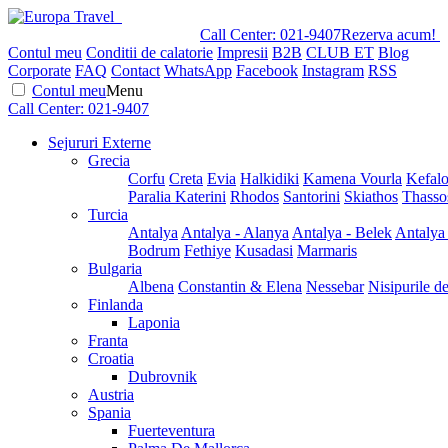
Call Center:
021-9407
Rezerva acum!
Contul meu
Conditii de calatorie
Impresii
B2B
CLUB ET
Blog
Corporate
FAQ
Contact
WhatsApp
Facebook
Instagram
RSS
Contul meu
Menu
Call Center:
021-9407
Sejururi Externe
Grecia
Corfu
Creta
Evia
Halkidiki
Kamena Vourla
Kefalo
Paralia Katerini
Rhodos
Santorini
Skiathos
Thasso
Turcia
Antalya
Antalya - Alanya
Antalya - Belek
Antalya
Bodrum
Fethiye
Kusadasi
Marmaris
Bulgaria
Albena
Constantin & Elena
Nessebar
Nisipurile d
Finlanda
Laponia
Franta
Croatia
Dubrovnik
Austria
Spania
Fuerteventura