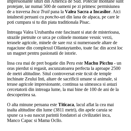
impresionante situri din America de Sud. Potecile montane sunt
protejate, iar numai 500 de oameni pe zi primesc permisiunea
de a traversa
Inca Trail
pana la
Valea Sacra a Incasilor
. Aici
intalnesti peruani cu
poncho
-uri din lana de alpaca, pe care le
poti cumpara si tu din piata traditionala Pisac.
Intreaga Valea Urubamba este fascinant si atat de misterioasa,
strazile pietruite ce urca pe colinele montane vesnic verzi,
terasele agricole, minele de sare roz si numeroasele altare de
rugaciune din complexul Ollantaytambo, toate fac din acest loc
un magnet pentru pasionatii de istorie.
Insa cea mai de pret bogatie din Peru este
Machu Picchu
- un
oras pierdut si regasit, ascunzatoarea perfecta la aproape 2500
de metri altitudine. Situl controversat este ticsit de temple
inchinate Zeului Inti, altare de sacrificii umane si animale, si
terase agricole impresionante, continua sa uimeasca si astazi
cercetatorii din intreaga lume, la mai bine de 100 de ani de la
descoperirea sa.
O alta minune peruana este
Titicaca
, lacul aflat la cea mai
inalta altitudine din lume (3811 metri), din apele caruia se
spune ca s-au nascut parintii fondatori ai civilizatiei inca,
Manco Capac si Mama Ocllo.