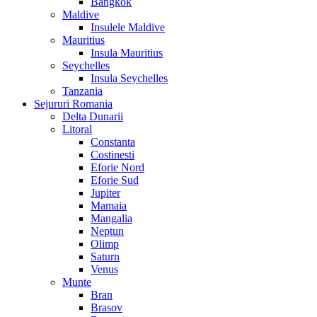
Bangkok
Maldive
Insulele Maldive
Mauritius
Insula Mauritius
Seychelles
Insula Seychelles
Tanzania
Sejururi Romania
Delta Dunarii
Litoral
Constanta
Costinesti
Eforie Nord
Eforie Sud
Jupiter
Mamaia
Mangalia
Neptun
Olimp
Saturn
Venus
Munte
Bran
Brasov