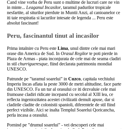
Cand vine vorba de Peru sunt o multime de lucruri care ne vin
in minte...
Leaganul Incasilor
, taramul padurilor tropicale
nesfartite, al siturilor pierdute in Muntii Anzi, al canioanelor ce
iti taie respiratia si lacurilor intesate de legenda ... Peru este
absolut fascinant!
Peru, fascinantul tinut al incasilor
Prima intalnire cu Peru este
Lima
, unul dintre cele mai mari
orase din America de Sud. In
Orasul Regilor
te poti pierde in
Plaza de Armas - piata inconjurata de cele mai de seama cladiri
in stil
churrigueresque
, fiind declarata patrimoniu mondial
UNESCO.
Patrunde pe ”taramul soarelui” in
Cuzco
, capitala vechiului
Imperiu Incas aflata la peste 3000 de metri altitudine, face parte
din UNESCO. Fa un tur al orasului ce iti dezvaluie cele mai
frumoase cladiri ridicate incepand cu secolul al XIII lea, ce
reflecta ingeniozitatea acestei civilizatii demult apuse, dar si
cladirile cladite de colonistii spanioli, diferentele de stil fiind
perfect vizibile. Aici se inalta Templul Soarelui Qoricancha,
perla incasa a orasului.
Pornind pe ”drumul soarelui” - vei descoperi cele mai