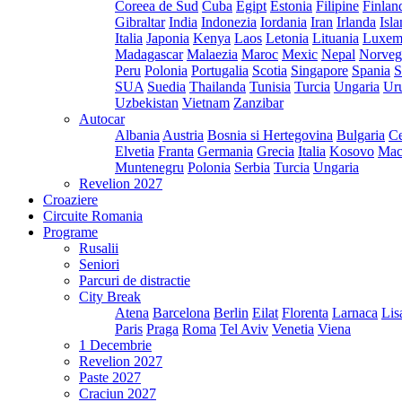
Coreea de Sud
Cuba
Egipt
Estonia
Filipine
Finlan
Gibraltar
India
Indonezia
Iordania
Iran
Irlanda
Isl
Italia
Japonia
Kenya
Laos
Letonia
Lituania
Luxem
Madagascar
Malaezia
Maroc
Mexic
Nepal
Norveg
Peru
Polonia
Portugalia
Scotia
Singapore
Spania
S
SUA
Suedia
Thailanda
Tunisia
Turcia
Ungaria
Ur
Uzbekistan
Vietnam
Zanzibar
Autocar
Albania
Austria
Bosnia si Hertegovina
Bulgaria
Ce
Elvetia
Franta
Germania
Grecia
Italia
Kosovo
Mac
Muntenegru
Polonia
Serbia
Turcia
Ungaria
Revelion 2027
Croaziere
Circuite Romania
Programe
Rusalii
Seniori
Parcuri de distractie
City Break
Atena
Barcelona
Berlin
Eilat
Florenta
Larnaca
Lis
Paris
Praga
Roma
Tel Aviv
Venetia
Viena
1 Decembrie
Revelion 2027
Paste 2027
Craciun 2027