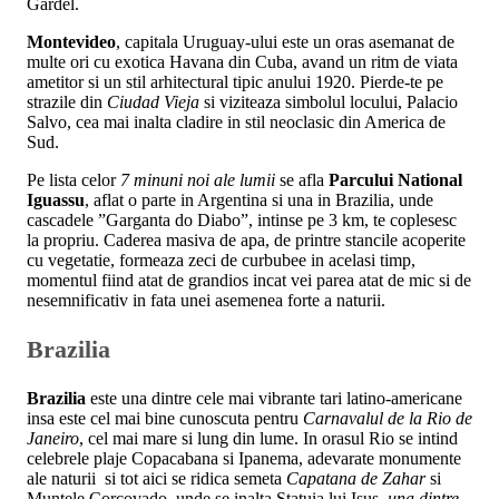
Gardel.
Montevideo
, capitala Uruguay-ului este un oras asemanat de
multe ori cu exotica Havana din Cuba, avand un ritm de viata
ametitor si un stil arhitectural tipic anului 1920. Pierde-te pe
strazile din
Ciudad Vieja
si viziteaza simbolul locului, Palacio
Salvo, cea mai inalta cladire in stil neoclasic din America de
Sud.
Pe lista celor
7 minuni noi ale lumii
se afla
Parcului National
Iguassu
, aflat o parte in Argentina si una in Brazilia, unde
cascadele ”Garganta do Diabo”, intinse pe 3 km, te coplesesc
la propriu. Caderea masiva de apa, de printre stancile acoperite
cu vegetatie, formeaza zeci de curbubee in acelasi timp,
momentul fiind atat de grandios incat vei parea atat de mic si de
nesemnificativ in fata unei asemenea forte a naturii.
Brazilia
Brazilia
este una dintre cele mai vibrante tari latino-americane
insa este cel mai bine cunoscuta pentru
Carnavalul de la Rio de
Janeiro
, cel mai mare si lung din lume. In orasul Rio se intind
celebrele plaje Copacabana si Ipanema, adevarate monumente
ale naturii si tot aici se ridica semeta
Capatana de Zahar
si
Muntele Corcovado, unde se inalta Statuia lui Isus,
una dintre