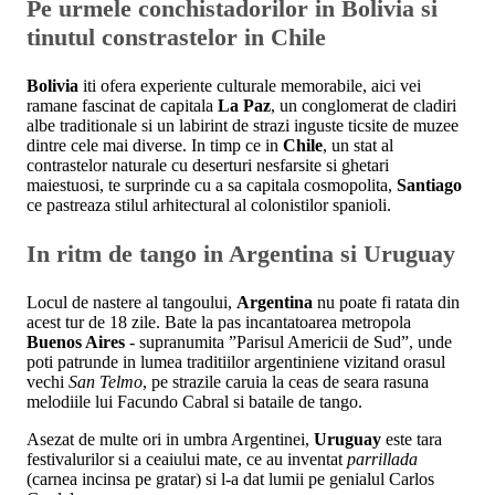
Pe urmele conchistadorilor in Bolivia si
tinutul constrastelor in Chile
Bolivia
iti ofera experiente culturale memorabile, aici vei
ramane fascinat de capitala
La Paz
, un conglomerat de cladiri
albe traditionale si un labirint de strazi inguste ticsite de muzee
dintre cele mai diverse. In timp ce in
Chile
, un stat al
contrastelor naturale cu deserturi nesfarsite si ghetari
maiestuosi, te surprinde cu a sa capitala cosmopolita,
Santiago
ce pastreaza stilul arhitectural al colonistilor spanioli.
In ritm de tango in Argentina si Uruguay
Locul de nastere al tangoului,
Argentina
nu poate fi ratata din
acest tur de 18 zile. Bate la pas incantatoarea metropola
Buenos Aires
- supranumita ”Parisul Americii de Sud”, unde
poti patrunde in lumea traditiilor argentiniene vizitand orasul
vechi
San Telmo
, pe strazile caruia la ceas de seara rasuna
melodiile lui Facundo Cabral si bataile de tango.
Asezat de multe ori in umbra Argentinei,
Uruguay
este tara
festivalurilor si a ceaiului mate, ce au inventat
parrillada
(carnea incinsa pe gratar) si l-a dat lumii pe genialul Carlos