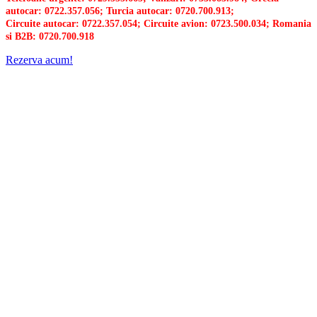
autocar: 0722.357.056; Turcia autocar: 0720.700.913;
Circuite autocar: 0722.357.054; Circuite avion: 0723.500.034; Romania
si B2B: 0720.700.918
Rezerva acum!