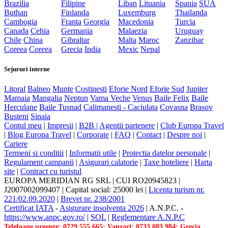
Brazilia
Filipine
Liban
Lituania
Spania
SUA
Buthan
Finlanda
Luxemburg
Thailanda
Cambogia
Franta
Georgia
Macedonia
Turcia
Canada
Cehia
Germania
Malaezia
Uruguay
Chile
China
Gibraltar
Malta
Maroc
Zanzibar
Coreea
Coreea
Grecia
India
Mexic
Nepal
Sejururi interne
Litoral
Balneo
Munte
Costinesti
Eforie Nord
Eforie Sud
Jupiter
Mamaia
Mangalia
Neptun
Vama Veche
Venus
Baile Felix
Baile
Herculane
Baile Tusnad
Calimanesti - Caciulata
Covasna
Brasov
Busteni
Sinaia
Contul meu
|
Impresii
|
B2B |
Agentii partenere
|
Club Europa Travel
|
Blog Europa Travel
|
Corporate
|
FAQ
|
Contact
|
Despre noi
|
Cariere
Termeni si conditii
|
Informatii utile
|
Protectia datelor personale
|
Regulament campanii
|
Asigurari calatorie
|
Taxe hoteliere
|
Harta
site
|
Contract cu turistul
EUROPA MERIDIAN RG SRL
|
CUI RO20945823
|
J2007002099407
|
Capital social: 25000 lei
|
Licenta turism nr.
221/02.09.2020
|
Brevet nr. 238/2001
Certificat IATA
-
Asigurare insolventa 2026
|
A.N.P.C.
-
https://www.anpc.gov.ro/
|
SOL
|
Reglementare A.N.P.C
Telefoane urgente: 0729.555.665; Vanzari: 0733.083.984; Grecia