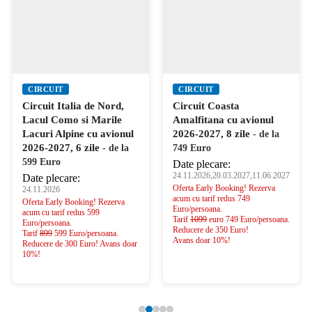
CIRCUIT
CIRCUIT
Circuit Italia de Nord,
Circuit Coasta
Lacul Como si Marile
Amalfitana cu avionul
Lacuri Alpine cu avionul
2026-2027, 8 zile
- de la
2026-2027, 6 zile
- de la
749 Euro
599 Euro
Date plecare:
24.11.2026,20.03.2027,11.06.2027
Date plecare:
Oferta Early Booking! Rezerva
24.11.2026
acum cu tarif redus 749
Oferta Early Booking! Rezerva
Euro/persoana.
acum cu tarif redus 599
Tarif
1099
euro 749 Euro/persoana.
Euro/persoana.
Reducere de 350 Euro!
Tarif
899
599 Euro/persoana.
Avans doar 10%!
Reducere de 300 Euro! Avans doar
10%!