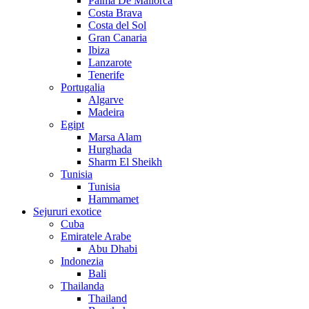
Palma De Mallorca
Costa Brava
Costa del Sol
Gran Canaria
Ibiza
Lanzarote
Tenerife
Portugalia
Algarve
Madeira
Egipt
Marsa Alam
Hurghada
Sharm El Sheikh
Tunisia
Tunisia
Hammamet
Sejururi exotice
Cuba
Emiratele Arabe
Abu Dhabi
Indonezia
Bali
Thailanda
Thailand