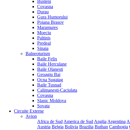
Busteni
Covasna
Durau
Gura Humorului
Poiana Brasov
Maramures
Moeciu
Paltinis
Predeal
Sinaia
Balneoturism
Baile Felix
Baile Herculane
Baile Olanesti
Geoagiu Bai
Ocna Sugatag
Baile Tusnad
Calimanesti-Caciulata
Covasna
Slanic Moldova
Sovata
Circuite Externe
Avion
Africa de Sud
America de Sud
Anglia
Argentina
A
Austria
Belgia
Bolivia
Brazilia
Buthan
Cambogia