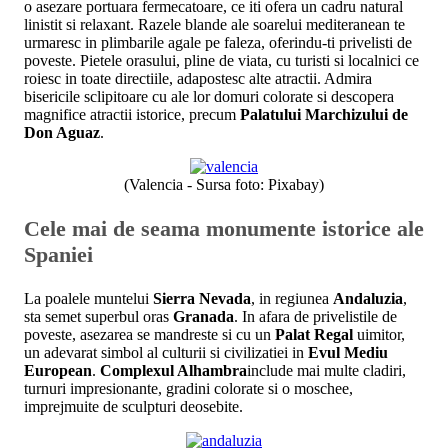
o asezare portuara fermecatoare, ce iti ofera un cadru natural
linistit si relaxant. Razele blande ale soarelui mediteranean te
urmaresc in plimbarile agale pe faleza, oferindu-ti privelisti de
poveste. Pietele orasului, pline de viata, cu turisti si localnici ce
roiesc in toate directiile, adapostesc alte atractii. Admira
bisericile sclipitoare cu ale lor domuri colorate si descopera
magnifice atractii istorice, precum
Palatului Marchizului de
Don Aguaz
.
(Valencia - Sursa foto: Pixabay)
Cele mai de seama monumente istorice ale
Spaniei
La poalele muntelui
Sierra Nevada
, in regiunea
Andaluzia
,
sta semet superbul oras
Granada
. In afara de privelistile de
poveste, asezarea se mandreste si cu un
Palat Regal
uimitor,
un adevarat simbol al culturii si civilizatiei in
Evul Mediu
European
.
Complexul Alhambra
include mai multe cladiri,
turnuri impresionante, gradini colorate si o moschee,
imprejmuite de sculpturi deosebite.