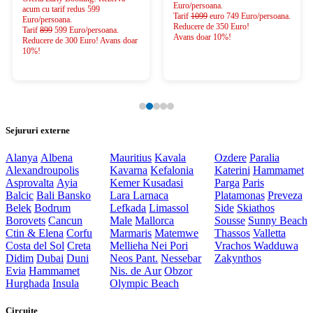
Euro/persoana.
acum cu tarif redus 599
Tarif
1099
euro 749 Euro/persoana.
Euro/persoana.
Reducere de 350 Euro!
Tarif
899
599 Euro/persoana.
Avans doar 10%!
Reducere de 300 Euro! Avans doar
10%!
Sejururi externe
Alanya
Albena
Mauritius
Kavala
Ozdere
Paralia
Alexandroupolis
Kavarna
Kefalonia
Katerini
Hammamet
Asprovalta
Ayia
Kemer
Kusadasi
Parga
Paris
Balcic
Bali
Bansko
Lara
Larnaca
Platamonas
Preveza
Belek
Bodrum
Lefkada
Limassol
Side
Skiathos
Borovets
Cancun
Male
Mallorca
Sousse
Sunny Beach
Ctin & Elena
Corfu
Marmaris
Matemwe
Thassos
Valletta
Costa del Sol
Creta
Mellieha
Nei Pori
Vrachos
Wadduwa
Didim
Dubai
Duni
Neos Pant.
Nessebar
Zakynthos
Evia
Hammamet
Nis. de Aur
Obzor
Hurghada
Insula
Olympic Beach
Circuite