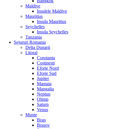
Bangkok
Maldive
Insulele Maldive
Mauritius
Insula Mauritius
Seychelles
Insula Seychelles
Tanzania
Sejururi Romania
Delta Dunarii
Litoral
Constanta
Costinesti
Eforie Nord
Eforie Sud
Jupiter
Mamaia
Mangalia
Neptun
Olimp
Saturn
Venus
Munte
Bran
Brasov