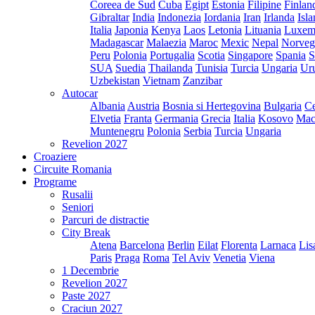
Coreea de Sud
Cuba
Egipt
Estonia
Filipine
Finlan
Gibraltar
India
Indonezia
Iordania
Iran
Irlanda
Isl
Italia
Japonia
Kenya
Laos
Letonia
Lituania
Luxem
Madagascar
Malaezia
Maroc
Mexic
Nepal
Norveg
Peru
Polonia
Portugalia
Scotia
Singapore
Spania
S
SUA
Suedia
Thailanda
Tunisia
Turcia
Ungaria
Ur
Uzbekistan
Vietnam
Zanzibar
Autocar
Albania
Austria
Bosnia si Hertegovina
Bulgaria
Ce
Elvetia
Franta
Germania
Grecia
Italia
Kosovo
Mac
Muntenegru
Polonia
Serbia
Turcia
Ungaria
Revelion 2027
Croaziere
Circuite Romania
Programe
Rusalii
Seniori
Parcuri de distractie
City Break
Atena
Barcelona
Berlin
Eilat
Florenta
Larnaca
Lis
Paris
Praga
Roma
Tel Aviv
Venetia
Viena
1 Decembrie
Revelion 2027
Paste 2027
Craciun 2027