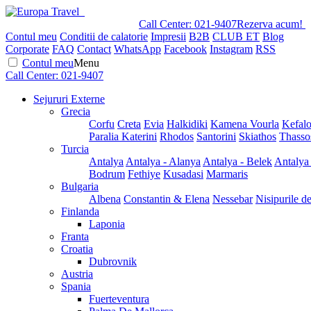
Call Center:
021-9407
Rezerva acum!
Contul meu
Conditii de calatorie
Impresii
B2B
CLUB ET
Blog
Corporate
FAQ
Contact
WhatsApp
Facebook
Instagram
RSS
Contul meu
Menu
Call Center:
021-9407
Sejururi Externe
Grecia
Corfu
Creta
Evia
Halkidiki
Kamena Vourla
Kefalo
Paralia Katerini
Rhodos
Santorini
Skiathos
Thasso
Turcia
Antalya
Antalya - Alanya
Antalya - Belek
Antalya
Bodrum
Fethiye
Kusadasi
Marmaris
Bulgaria
Albena
Constantin & Elena
Nessebar
Nisipurile d
Finlanda
Laponia
Franta
Croatia
Dubrovnik
Austria
Spania
Fuerteventura