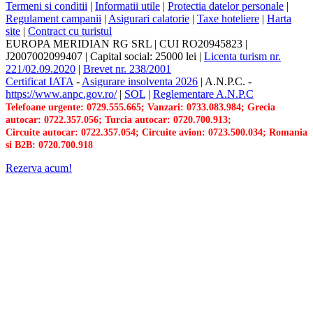
Termeni si conditii
|
Informatii utile
|
Protectia datelor personale
|
Regulament campanii
|
Asigurari calatorie
|
Taxe hoteliere
|
Harta
site
|
Contract cu turistul
EUROPA MERIDIAN RG SRL
|
CUI RO20945823
|
J2007002099407
|
Capital social: 25000 lei
|
Licenta turism nr.
221/02.09.2020
|
Brevet nr. 238/2001
Certificat IATA
-
Asigurare insolventa 2026
|
A.N.P.C.
-
https://www.anpc.gov.ro/
|
SOL
|
Reglementare A.N.P.C
Telefoane urgente: 0729.555.665; Vanzari: 0733.083.984; Grecia
autocar: 0722.357.056; Turcia autocar: 0720.700.913;
Circuite autocar: 0722.357.054; Circuite avion: 0723.500.034; Romania
si B2B: 0720.700.918
Rezerva acum!