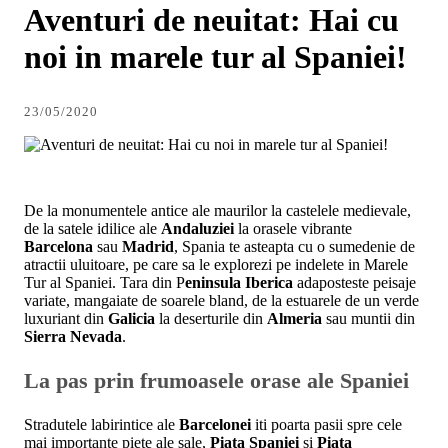
Aventuri de neuitat: Hai cu
noi in marele tur al Spaniei!
23/05/2020
De la monumentele antice ale maurilor la castelele medievale,
de la satele idilice ale
Andaluziei
la orasele vibrante
Barcelona
sau
Madrid
, Spania te asteapta cu o sumedenie de
atractii uluitoare, pe care sa le explorezi pe indelete in Marele
Tur al Spaniei. Tara din P
eninsula Iberica
adaposteste peisaje
variate, mangaiate de soarele bland, de la estuarele de un verde
luxuriant din
Galicia
la deserturile din
Almeria
sau muntii din
Sierra Nevada
.
La pas prin frumoasele orase ale Spaniei
Stradutele labirintice ale
Barcelonei
iti poarta pasii spre cele
mai importante piete ale sale,
Piata Spaniei
si
Piata