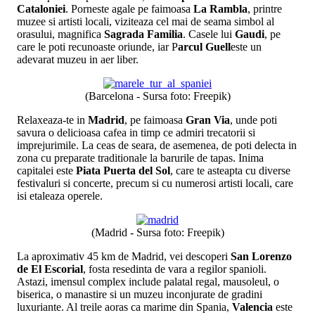
Cataloniei
. Porneste agale pe faimoasa
La Rambla
, printre
muzee si artisti locali, viziteaza cel mai de seama simbol al
orasului, magnifica
Sagrada Familia
. Casele lui
Gaudi
, pe
care le poti recunoaste oriunde, iar P
arcul Guell
este un
adevarat muzeu in aer liber.
(Barcelona - Sursa foto: Freepik)
Relaxeaza-te in
Madrid
, pe faimoasa
Gran Via
, unde poti
savura o delicioasa cafea in timp ce admiri trecatorii si
imprejurimile. La ceas de seara, de asemenea, de poti delecta in
zona cu preparate traditionale la barurile de tapas. Inima
capitalei este
Piata Puerta del Sol
, care te asteapta cu diverse
festivaluri si concerte, precum si cu numerosi artisti locali, care
isi etaleaza operele.
(Madrid - Sursa foto: Freepik)
La aproximativ 45 km de Madrid, vei descoperi
San Lorenzo
de El Escorial
, fosta resedinta de vara a regilor spanioli.
Astazi, imensul complex include palatal regal, mausoleul, o
biserica, o manastire si un muzeu inconjurate de gradini
luxuriante. Al treile aoras ca marime din Spania,
Valencia
este