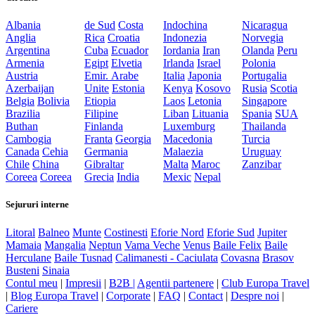
Albania
de Sud
Costa
Indochina
Nicaragua
Anglia
Rica
Croatia
Indonezia
Norvegia
Argentina
Cuba
Ecuador
Iordania
Iran
Olanda
Peru
Armenia
Egipt
Elvetia
Irlanda
Israel
Polonia
Austria
Emir. Arabe
Italia
Japonia
Portugalia
Azerbaijan
Unite
Estonia
Kenya
Kosovo
Rusia
Scotia
Belgia
Bolivia
Etiopia
Laos
Letonia
Singapore
Brazilia
Filipine
Liban
Lituania
Spania
SUA
Buthan
Finlanda
Luxemburg
Thailanda
Cambogia
Franta
Georgia
Macedonia
Turcia
Canada
Cehia
Germania
Malaezia
Uruguay
Chile
China
Gibraltar
Malta
Maroc
Zanzibar
Coreea
Coreea
Grecia
India
Mexic
Nepal
Sejururi interne
Litoral
Balneo
Munte
Costinesti
Eforie Nord
Eforie Sud
Jupiter
Mamaia
Mangalia
Neptun
Vama Veche
Venus
Baile Felix
Baile
Herculane
Baile Tusnad
Calimanesti - Caciulata
Covasna
Brasov
Busteni
Sinaia
Contul meu
|
Impresii
|
B2B |
Agentii partenere
|
Club Europa Travel
|
Blog Europa Travel
|
Corporate
|
FAQ
|
Contact
|
Despre noi
|
Cariere