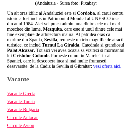
(Andaluzia - Sursa foto: Pixabay)
Un alt oras idilic al Andaluziei este si
Cordoba
, al carui centru
istoric a fost inclus in Patrimoniul Mondial al UNESCO inca
din anul 1984. Aici vei putea admira una dintre cele mai mari
moschee din lume,
Mezquita
, care este si unul dintre cele mai
fine exemplare de arhitectura maura. Al patrulea oras ca
marime din Spania,
Sevilla
, reuneste un trio magnific de atractii
turistice, ce includ
Turnul La Giralda
, Catedrala si grandiosul
Palat Alcazar
. Tot aici vei avea ocazia sa vizitezi si mormantul
lui
Cristofor Columb
. Porneste cu noi in Marele Tur al
Spaniei, care iti descopera inca si mai multe frumuseti
desavarsite, de la Cadiz la Sevilla si Gibraltar:
vezi oferta aici.
Vacante
Vacante Grecia
Vacante Turcia
Vacante Bulgaria
Circuite Autocar
Circuite Avion