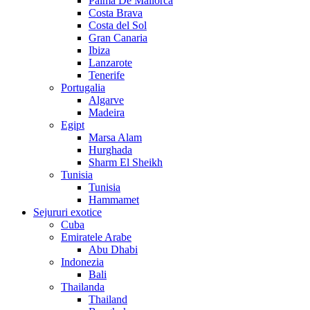
Palma De Mallorca
Costa Brava
Costa del Sol
Gran Canaria
Ibiza
Lanzarote
Tenerife
Portugalia
Algarve
Madeira
Egipt
Marsa Alam
Hurghada
Sharm El Sheikh
Tunisia
Tunisia
Hammamet
Sejururi exotice
Cuba
Emiratele Arabe
Abu Dhabi
Indonezia
Bali
Thailanda
Thailand