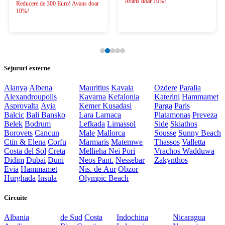
Avans doar 10%!
Reducere de 300 Euro! Avans doar
10%!
Sejururi externe
Alanya
Albena
Mauritius
Kavala
Ozdere
Paralia
Alexandroupolis
Kavarna
Kefalonia
Katerini
Hammamet
Asprovalta
Ayia
Kemer
Kusadasi
Parga
Paris
Balcic
Bali
Bansko
Lara
Larnaca
Platamonas
Preveza
Belek
Bodrum
Lefkada
Limassol
Side
Skiathos
Borovets
Cancun
Male
Mallorca
Sousse
Sunny Beach
Ctin & Elena
Corfu
Marmaris
Matemwe
Thassos
Valletta
Costa del Sol
Creta
Mellieha
Nei Pori
Vrachos
Wadduwa
Didim
Dubai
Duni
Neos Pant.
Nessebar
Zakynthos
Evia
Hammamet
Nis. de Aur
Obzor
Hurghada
Insula
Olympic Beach
Circuite
Albania
de Sud
Costa
Indochina
Nicaragua