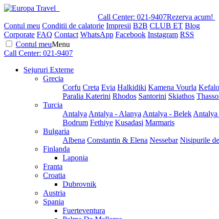
Call Center:
021-9407
Rezerva acum!
Contul meu
Conditii de calatorie
Impresii
B2B
CLUB ET
Blog
Corporate
FAQ
Contact
WhatsApp
Facebook
Instagram
RSS
Contul meu
Menu
Call Center:
021-9407
Sejururi Externe
Grecia
Corfu
Creta
Evia
Halkidiki
Kamena Vourla
Kefalo
Paralia Katerini
Rhodos
Santorini
Skiathos
Thasso
Turcia
Antalya
Antalya - Alanya
Antalya - Belek
Antalya
Bodrum
Fethiye
Kusadasi
Marmaris
Bulgaria
Albena
Constantin & Elena
Nessebar
Nisipurile d
Finlanda
Laponia
Franta
Croatia
Dubrovnik
Austria
Spania
Fuerteventura