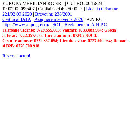
EUROPA MERIDIAN RG SRL
|
CUI RO20945823
|
J2007002099407
|
Capital social: 25000 lei
|
Licenta turism nr.
221/02.09.2020
|
Brevet nr. 238/2001
Certificat IATA
-
Asigurare insolventa 2026
|
A.N.P.C.
-
https://www.anpc.gov.ro/
|
SOL
|
Reglementare A.N.P.C
Telefoane urgente: 0729.555.665; Vanzari: 0733.083.984; Grecia
autocar: 0722.357.056; Turcia autocar: 0720.700.913;
Circuite autocar: 0722.357.054; Circuite avion: 0723.500.034; Romania
si B2B: 0720.700.918
Rezerva acum!