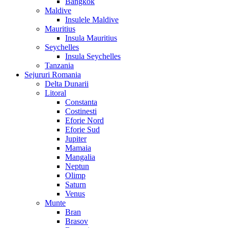
Bangkok
Maldive
Insulele Maldive
Mauritius
Insula Mauritius
Seychelles
Insula Seychelles
Tanzania
Sejururi Romania
Delta Dunarii
Litoral
Constanta
Costinesti
Eforie Nord
Eforie Sud
Jupiter
Mamaia
Mangalia
Neptun
Olimp
Saturn
Venus
Munte
Bran
Brasov