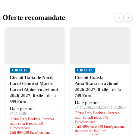
Oferte recomandate
‹
›
CIRCUIT
CIRCUIT
Circuit Italia de Nord,
Circuit Coasta
Lacul Como si Marile
Amalfitana cu avionul
Lacuri Alpine cu avionul
2026-2027, 8 zile
- de la
2026-2027, 6 zile
- de la
749 Euro
599 Euro
Date plecare:
24.11.2026,20.03.2027,11.06.2027
Date plecare:
Oferta Early Booking! Rezerva
24.11.2026
acum cu tarif redus 749
Oferta Early Booking! Rezerva
Euro/persoana.
acum cu tarif redus 599
Tarif
1099
euro 749 Euro/persoana.
Euro/persoana.
Reducere de 350 Euro!
Tarif
899
599 Euro/persoana.