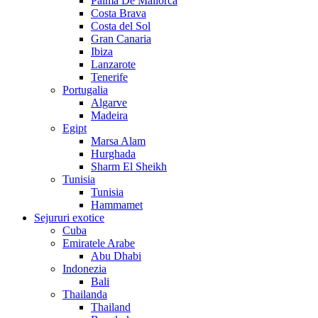
Palma De Mallorca
Costa Brava
Costa del Sol
Gran Canaria
Ibiza
Lanzarote
Tenerife
Portugalia
Algarve
Madeira
Egipt
Marsa Alam
Hurghada
Sharm El Sheikh
Tunisia
Tunisia
Hammamet
Sejururi exotice
Cuba
Emiratele Arabe
Abu Dhabi
Indonezia
Bali
Thailanda
Thailand