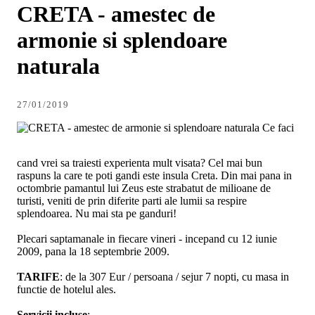
CRETA - amestec de
armonie si splendoare
naturala
27/01/2019
Ce faci
cand vrei sa traiesti experienta mult visata? Cel mai bun
raspuns la care te poti gandi este insula Creta. Din mai pana in
octombrie pamantul lui Zeus este strabatut de milioane de
turisti, veniti de prin diferite parti ale lumii sa respire
splendoarea. Nu mai sta pe ganduri!
Plecari saptamanale in fiecare vineri - incepand cu 12 iunie
2009, pana la 18 septembrie 2009.
TARIFE
: de la 307 Eur / persoana / sejur 7 nopti, cu masa in
functie de hotelul ales.
Servicii incluse
: