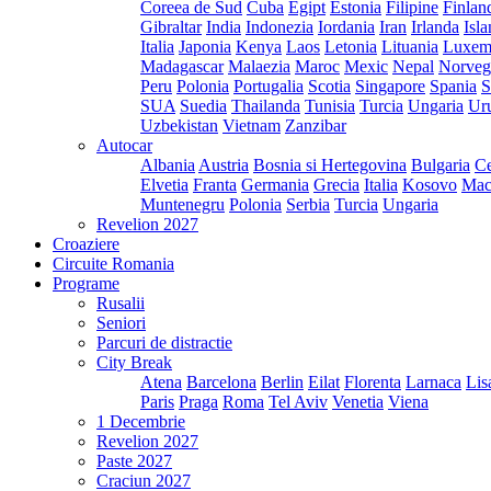
Coreea de Sud
Cuba
Egipt
Estonia
Filipine
Finlan
Gibraltar
India
Indonezia
Iordania
Iran
Irlanda
Isl
Italia
Japonia
Kenya
Laos
Letonia
Lituania
Luxem
Madagascar
Malaezia
Maroc
Mexic
Nepal
Norveg
Peru
Polonia
Portugalia
Scotia
Singapore
Spania
S
SUA
Suedia
Thailanda
Tunisia
Turcia
Ungaria
Ur
Uzbekistan
Vietnam
Zanzibar
Autocar
Albania
Austria
Bosnia si Hertegovina
Bulgaria
Ce
Elvetia
Franta
Germania
Grecia
Italia
Kosovo
Mac
Muntenegru
Polonia
Serbia
Turcia
Ungaria
Revelion 2027
Croaziere
Circuite Romania
Programe
Rusalii
Seniori
Parcuri de distractie
City Break
Atena
Barcelona
Berlin
Eilat
Florenta
Larnaca
Lis
Paris
Praga
Roma
Tel Aviv
Venetia
Viena
1 Decembrie
Revelion 2027
Paste 2027
Craciun 2027