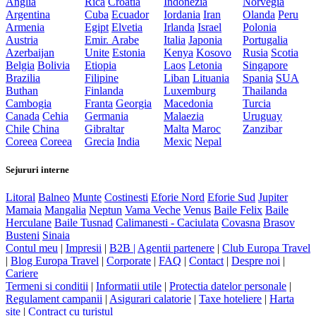
Anglia
Rica
Croatia
Indonezia
Norvegia
Argentina
Cuba
Ecuador
Iordania
Iran
Olanda
Peru
Armenia
Egipt
Elvetia
Irlanda
Israel
Polonia
Austria
Emir. Arabe
Italia
Japonia
Portugalia
Azerbaijan
Unite
Estonia
Kenya
Kosovo
Rusia
Scotia
Belgia
Bolivia
Etiopia
Laos
Letonia
Singapore
Brazilia
Filipine
Liban
Lituania
Spania
SUA
Buthan
Finlanda
Luxemburg
Thailanda
Cambogia
Franta
Georgia
Macedonia
Turcia
Canada
Cehia
Germania
Malaezia
Uruguay
Chile
China
Gibraltar
Malta
Maroc
Zanzibar
Coreea
Coreea
Grecia
India
Mexic
Nepal
Sejururi interne
Litoral
Balneo
Munte
Costinesti
Eforie Nord
Eforie Sud
Jupiter
Mamaia
Mangalia
Neptun
Vama Veche
Venus
Baile Felix
Baile
Herculane
Baile Tusnad
Calimanesti - Caciulata
Covasna
Brasov
Busteni
Sinaia
Contul meu
|
Impresii
|
B2B |
Agentii partenere
|
Club Europa Travel
|
Blog Europa Travel
|
Corporate
|
FAQ
|
Contact
|
Despre noi
|
Cariere
Termeni si conditii
|
Informatii utile
|
Protectia datelor personale
|
Regulament campanii
|
Asigurari calatorie
|
Taxe hoteliere
|
Harta
site
|
Contract cu turistul