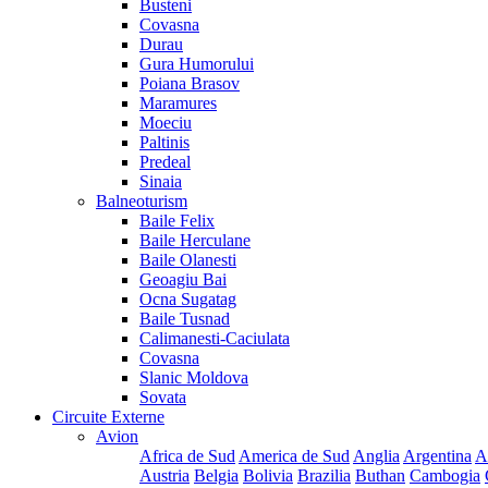
Busteni
Covasna
Durau
Gura Humorului
Poiana Brasov
Maramures
Moeciu
Paltinis
Predeal
Sinaia
Balneoturism
Baile Felix
Baile Herculane
Baile Olanesti
Geoagiu Bai
Ocna Sugatag
Baile Tusnad
Calimanesti-Caciulata
Covasna
Slanic Moldova
Sovata
Circuite Externe
Avion
Africa de Sud
America de Sud
Anglia
Argentina
A
Austria
Belgia
Bolivia
Brazilia
Buthan
Cambogia