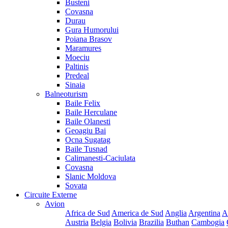
Busteni
Covasna
Durau
Gura Humorului
Poiana Brasov
Maramures
Moeciu
Paltinis
Predeal
Sinaia
Balneoturism
Baile Felix
Baile Herculane
Baile Olanesti
Geoagiu Bai
Ocna Sugatag
Baile Tusnad
Calimanesti-Caciulata
Covasna
Slanic Moldova
Sovata
Circuite Externe
Avion
Africa de Sud
America de Sud
Anglia
Argentina
A
Austria
Belgia
Bolivia
Brazilia
Buthan
Cambogia