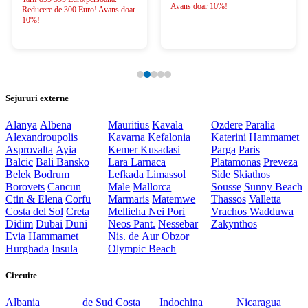
Avans doar 10%!
Reducere de 300 Euro! Avans doar
10%!
Sejururi externe
Alanya
Albena
Mauritius
Kavala
Ozdere
Paralia
Alexandroupolis
Kavarna
Kefalonia
Katerini
Hammamet
Asprovalta
Ayia
Kemer
Kusadasi
Parga
Paris
Balcic
Bali
Bansko
Lara
Larnaca
Platamonas
Preveza
Belek
Bodrum
Lefkada
Limassol
Side
Skiathos
Borovets
Cancun
Male
Mallorca
Sousse
Sunny Beach
Ctin & Elena
Corfu
Marmaris
Matemwe
Thassos
Valletta
Costa del Sol
Creta
Mellieha
Nei Pori
Vrachos
Wadduwa
Didim
Dubai
Duni
Neos Pant.
Nessebar
Zakynthos
Evia
Hammamet
Nis. de Aur
Obzor
Hurghada
Insula
Olympic Beach
Circuite
Albania
de Sud
Costa
Indochina
Nicaragua