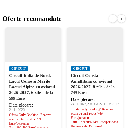
Oferte recomandate
‹
›
CIRCUIT
CIRCUIT
Circuit Italia de Nord,
Circuit Coasta
Lacul Como si Marile
Amalfitana cu avionul
Lacuri Alpine cu avionul
2026-2027, 8 zile
- de la
2026-2027, 6 zile
- de la
749 Euro
599 Euro
Date plecare:
24.11.2026,20.03.2027,11.06.2027
Date plecare:
Oferta Early Booking! Rezerva
24.11.2026
acum cu tarif redus 749
Oferta Early Booking! Rezerva
Euro/persoana.
acum cu tarif redus 599
Tarif
1099
euro 749 Euro/persoana.
Euro/persoana.
Reducere de 350 Euro!
Tarif
899
599 Euro/persoana.