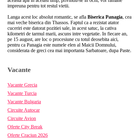
aceasta apa in acelasi timp, privindu-se in ochi, vor ramane
impreuna pentru tot restul vietii.
Langa acest loc absolut romantic, se afla
Biserica Panagia
, cea
mai veche biserica din Thassos. Faptul ca a rezistat atator
cuceriri este datorat pozitiei sale, in acest satuc, la cativa
kilometri de tarmul marii, ascuns intre vegetatie. In fiecare an,
pe 15 august, are loc o procesiune cu totul deosebita aici,
pentru ca Panagia este numele elen al Maicii Domnului,
considerata de greci cea mai importanta Sarbatoare, dupa Paste.
Vacante
Vacante Grecia
Vacante Turcia
Vacante Bulgaria
Circuite Autocar
Circuite Avion
Oferte City Break
Oferte Craciun 2026