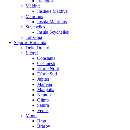
Bangkok
Maldive
Insulele Maldive
Mauritius
Insula Mauritius
Seychelles
Insula Seychelles
Tanzania
Sejururi Romania
Delta Dunarii
Litoral
Constanta
Costinesti
Eforie Nord
Eforie Sud
Jupiter
Mamaia
Mangalia
Neptun
Olimp
Saturn
Venus
Munte
Bran
Brasov