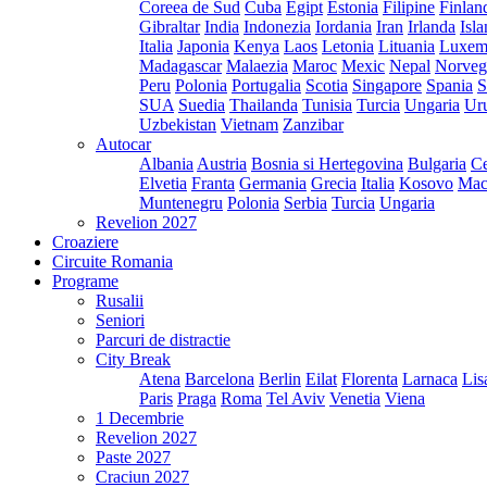
Coreea de Sud
Cuba
Egipt
Estonia
Filipine
Finlan
Gibraltar
India
Indonezia
Iordania
Iran
Irlanda
Isl
Italia
Japonia
Kenya
Laos
Letonia
Lituania
Luxem
Madagascar
Malaezia
Maroc
Mexic
Nepal
Norveg
Peru
Polonia
Portugalia
Scotia
Singapore
Spania
S
SUA
Suedia
Thailanda
Tunisia
Turcia
Ungaria
Ur
Uzbekistan
Vietnam
Zanzibar
Autocar
Albania
Austria
Bosnia si Hertegovina
Bulgaria
Ce
Elvetia
Franta
Germania
Grecia
Italia
Kosovo
Mac
Muntenegru
Polonia
Serbia
Turcia
Ungaria
Revelion 2027
Croaziere
Circuite Romania
Programe
Rusalii
Seniori
Parcuri de distractie
City Break
Atena
Barcelona
Berlin
Eilat
Florenta
Larnaca
Lis
Paris
Praga
Roma
Tel Aviv
Venetia
Viena
1 Decembrie
Revelion 2027
Paste 2027
Craciun 2027