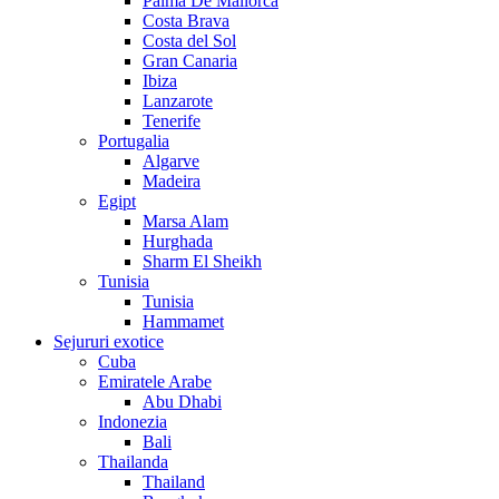
Palma De Mallorca
Costa Brava
Costa del Sol
Gran Canaria
Ibiza
Lanzarote
Tenerife
Portugalia
Algarve
Madeira
Egipt
Marsa Alam
Hurghada
Sharm El Sheikh
Tunisia
Tunisia
Hammamet
Sejururi exotice
Cuba
Emiratele Arabe
Abu Dhabi
Indonezia
Bali
Thailanda
Thailand