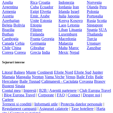
Anglia
Rica
Croatia
Indonezia
Norvegia
Argentina
Cuba
Ecuador
Iordania
Iran
Olanda
Peru
Armenia
Egipt
Elvetia
Irlanda
Israel
Polonia
Austria
Emir. Arabe
Italia
Japonia
Portugalia
Azerbaijan
Unite
Estonia
Kenya
Kosovo
Rusia
Scotia
Belgia
Bolivia
Etiopia
Laos
Letonia
Singapore
Brazilia
Filipine
Liban
Lituania
Spania
SUA
Buthan
Finlanda
Luxemburg
Thailanda
Cambogia
Franta
Georgia
Macedonia
Turcia
Canada
Cehia
Germania
Malaezia
Uruguay
Chile
China
Gibraltar
Malta
Maroc
Zanzibar
Coreea
Coreea
Grecia
India
Mexic
Nepal
Sejururi interne
Litoral
Balneo
Munte
Costinesti
Eforie Nord
Eforie Sud
Jupiter
Mamaia
Mangalia
Neptun
Vama Veche
Venus
Baile Felix
Baile
Herculane
Baile Tusnad
Calimanesti - Caciulata
Covasna
Brasov
Busteni
Sinaia
Contul meu
|
Impresii
|
B2B |
Agentii partenere
|
Club Europa Travel
|
Blog Europa Travel
|
Corporate
|
FAQ
|
Contact
|
Despre noi
|
Cariere
Termeni si conditii
|
Informatii utile
|
Protectia datelor personale
|
Regulament campanii
|
Asigurari calatorie
|
Taxe hoteliere
|
Harta