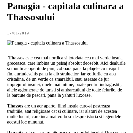
Panagia - capitala culinara a
Thassosului
17/01/2019
Thassos
este cea mai nordica si totodata cea mai verde insula
greceasca, care imbina un peisaj absolut deosebit. Aici dealurile
si muntii acoperiti de pini, coboara pana la plajele cu nisipul
fin, auriu
deschis pana la alb stralucitor, iar golfurile cu apa
cristalina, de un verde ca smaraldul, stau asezate de jur
imprejurul insulei, unele mai intime, poate pentru indragostiti,
altele aglomerate de turisti si ambarcatiuni de toate felurile, de
la barcute de pescari, pana la yahturi luxoase.
Thassos
are un aer aparte, fiind insula care-si pastreaza
traditiile, atat religioase cat si culinare, iar alaturi de acestea
multe locuri, care inca mai vorbesc despre istoria si legendele
acestui loc minunat.
Panagia
este o asezare pitoreasca, in nordul insulei Thassos, cu