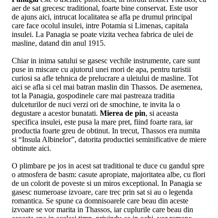
aer de sat grecesc traditional, foarte bine conservat. Este usor
de ajuns aici, intrucat localitatea se afla pe drumul principal
care face ocolul insulei, intre Potamia si Limenas, capitala
insulei. La Panagia se poate vizita vechea fabrica de ulei de
masline, datand din anul 1915.
Chiar in inima satului se gasesc vechile instrumente, care sunt
puse in miscare cu ajutorul unei mori de apa, pentru turistii
curiosi sa afle tehnica de prelucrare a uleiului de masline. Tot
aici se afla si cel mai batran maslin din Thassos. De asemenea,
tot la Panagia, gospodinele care mai pastreaza traditia
dulceturilor de nuci verzi ori de smochine, te invita la o
degustare a acestor bunatati.
Mierea de pin
, si aceasta
specifica insulei, este pusa la mare pret, fiind foarte rara, iar
productia foarte greu de obtinut. In trecut, Thassos era numita
si “Insula Albinelor”, datorita productiei seminificative de miere
obtinute aici.
O plimbare pe jos in acest sat traditional te duce cu gandul spre
o atmosfera de basm: casute apropiate, majoritatea albe, cu flori
de un colorit de poveste si un miros exceptional. In Panagia se
gasesc numeroase izvoare, care trec prin sat si au o legenda
romantica. Se spune ca domnisoarele care beau din aceste
izvoare se vor marita in Thassos, iar cuplurile care beau din