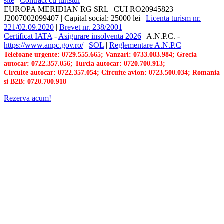
site
|
Contract cu turistul
EUROPA MERIDIAN RG SRL
|
CUI RO20945823
|
J2007002099407
|
Capital social: 25000 lei
|
Licenta turism nr.
221/02.09.2020
|
Brevet nr. 238/2001
Certificat IATA
-
Asigurare insolventa 2026
|
A.N.P.C.
-
https://www.anpc.gov.ro/
|
SOL
|
Reglementare A.N.P.C
Telefoane urgente: 0729.555.665; Vanzari: 0733.083.984; Grecia
autocar: 0722.357.056; Turcia autocar: 0720.700.913;
Circuite autocar: 0722.357.054; Circuite avion: 0723.500.034; Romania
si B2B: 0720.700.918
Rezerva acum!