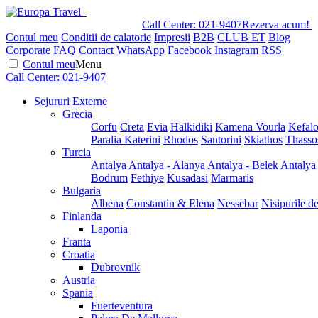
Call Center:
021-9407
Rezerva acum!
Contul meu
Conditii de calatorie
Impresii
B2B
CLUB ET
Blog
Corporate
FAQ
Contact
WhatsApp
Facebook
Instagram
RSS
Contul meu
Menu
Call Center:
021-9407
Sejururi Externe
Grecia
Corfu
Creta
Evia
Halkidiki
Kamena Vourla
Kefalo
Paralia Katerini
Rhodos
Santorini
Skiathos
Thasso
Turcia
Antalya
Antalya - Alanya
Antalya - Belek
Antalya
Bodrum
Fethiye
Kusadasi
Marmaris
Bulgaria
Albena
Constantin & Elena
Nessebar
Nisipurile d
Finlanda
Laponia
Franta
Croatia
Dubrovnik
Austria
Spania
Fuerteventura