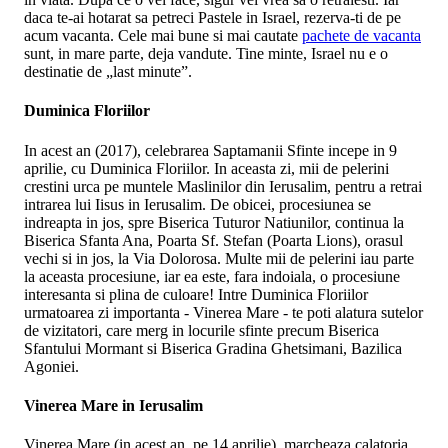
daca te-ai hotarat sa petreci Pastele in Israel, rezerva-ti de pe
acum vacanta. Cele mai bune si mai cautate
pachete de vacanta
sunt, in mare parte, deja vandute. Tine minte, Israel nu e o
destinatie de „last minute”.
Duminica Floriilor
In acest an (2017), celebrarea Saptamanii Sfinte incepe in 9
aprilie, cu Duminica Floriilor. In aceasta zi, mii de pelerini
crestini urca pe muntele Maslinilor din Ierusalim, pentru a retrai
intrarea lui Iisus in Ierusalim. De obicei, procesiunea se
indreapta in jos, spre Biserica Tuturor Natiunilor, continua la
Biserica Sfanta Ana, Poarta Sf. Stefan (Poarta Lions), orasul
vechi si in jos, la Via Dolorosa. Multe mii de pelerini iau parte
la aceasta procesiune, iar ea este, fara indoiala, o procesiune
interesanta si plina de culoare! Intre Duminica Floriilor
urmatoarea zi importanta - Vinerea Mare - te poti alatura sutelor
de vizitatori, care merg in locurile sfinte precum Biserica
Sfantului Mormant si Biserica Gradina Ghetsimani, Bazilica
Agoniei.
Vinerea Mare in Ierusalim
Vinerea Mare (in acest an, pe 14 aprilie), marcheaza calatoria