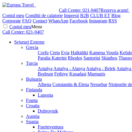
Call Center:
021-9407
Rezerva acum!
Contul meu
Conditii de calatorie
Impresii
B2B
CLUB ET
Blog
Corporate
FAQ
Contact
WhatsApp
Facebook
Instagram
RSS
Contul meu
Menu
Call Center:
021-9407
Sejururi Externe
Grecia
Corfu
Creta
Evia
Halkidiki
Kamena Vourla
Kefalo
Paralia Katerini
Rhodos
Santorini
Skiathos
Thasso
Turcia
Antalya
Antalya - Alanya
Antalya - Belek
Antalya
Bodrum
Fethiye
Kusadasi
Marmaris
Bulgaria
Albena
Constantin & Elena
Nessebar
Nisipurile d
Finlanda
Laponia
Franta
Croatia
Dubrovnik
Austria
Spania
Fuerteventura