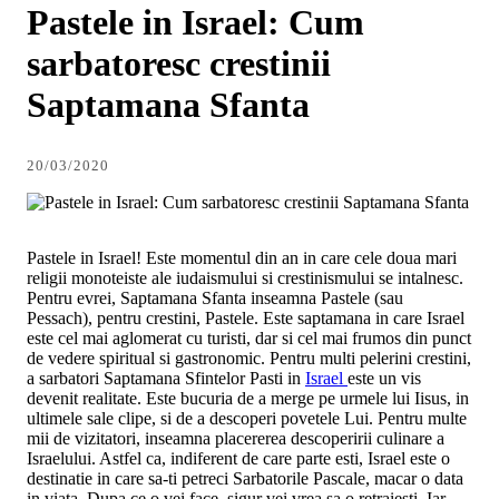
Pastele in Israel: Cum
sarbatoresc crestinii
Saptamana Sfanta
20/03/2020
Pastele in Israel! Este momentul din an in care cele doua mari
religii monoteiste ale iudaismului si crestinismului se intalnesc.
Pentru evrei, Saptamana Sfanta inseamna Pastele (sau
Pessach), pentru crestini, Pastele. Este saptamana in care Israel
este cel mai aglomerat cu turisti, dar si cel mai frumos din punct
de vedere spiritual si gastronomic. Pentru multi pelerini crestini,
a sarbatori Saptamana Sfintelor Pasti in
Israel
este un vis
devenit realitate. Este bucuria de a merge pe urmele lui Iisus, in
ultimele sale clipe, si de a descoperi povetele Lui. Pentru multe
mii de vizitatori, inseamna placererea descoperirii culinare a
Israelului. Astfel ca, indiferent de care parte esti, Israel este o
destinatie in care sa-ti petreci Sarbatorile Pascale, macar o data
in viata. Dupa ce o vei face, sigur vei vrea sa o retraiesti. Iar