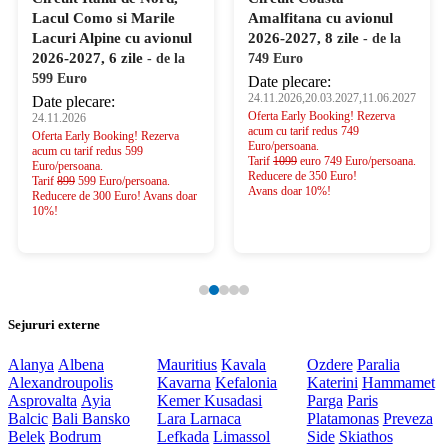
Lacul Como si Marile
Amalfitana cu avionul
Lacuri Alpine cu avionul
2026-2027, 8 zile
- de la
2026-2027, 6 zile
- de la
749 Euro
599 Euro
Date plecare:
24.11.2026,20.03.2027,11.06.2027
Date plecare:
Oferta Early Booking! Rezerva
24.11.2026
acum cu tarif redus 749
Oferta Early Booking! Rezerva
Euro/persoana.
acum cu tarif redus 599
Tarif
1099
euro 749 Euro/persoana.
Euro/persoana.
Reducere de 350 Euro!
Tarif
899
599 Euro/persoana.
Avans doar 10%!
Reducere de 300 Euro! Avans doar
10%!
Sejururi externe
Alanya
Albena
Mauritius
Kavala
Ozdere
Paralia
Alexandroupolis
Kavarna
Kefalonia
Katerini
Hammamet
Asprovalta
Ayia
Kemer
Kusadasi
Parga
Paris
Balcic
Bali
Bansko
Lara
Larnaca
Platamonas
Preveza
Belek
Bodrum
Lefkada
Limassol
Side
Skiathos