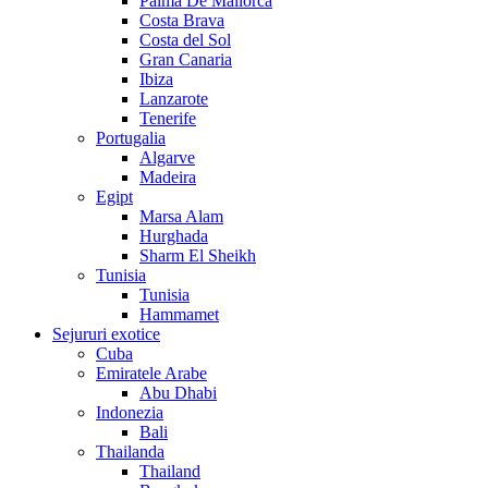
Palma De Mallorca
Costa Brava
Costa del Sol
Gran Canaria
Ibiza
Lanzarote
Tenerife
Portugalia
Algarve
Madeira
Egipt
Marsa Alam
Hurghada
Sharm El Sheikh
Tunisia
Tunisia
Hammamet
Sejururi exotice
Cuba
Emiratele Arabe
Abu Dhabi
Indonezia
Bali
Thailanda
Thailand