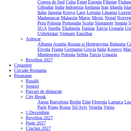
Coreea de Sud
Cuba
Egipt
Estonia
Filipine
Finlan
Gibraltar
India
Indonezia
Iordania
Iran
Irlanda
Isl
Italia
Japonia
Kenya
Laos
Letonia
Lituania
Luxem
Madagascar
Malaezia
Maroc
Mexic
Nepal
Norveg
Peru
Polonia
Portugalia
Scotia
Singapore
Spania
S
SUA
Suedia
Thailanda
Tunisia
Turcia
Ungaria
Ur
Uzbekistan
Vietnam
Zanzibar
Autocar
Albania
Austria
Bosnia si Hertegovina
Bulgaria
Ce
Elvetia
Franta
Germania
Grecia
Italia
Kosovo
Mac
Muntenegru
Polonia
Serbia
Turcia
Ungaria
Revelion 2027
Croaziere
Circuite Romania
Programe
Rusalii
Seniori
Parcuri de distractie
City Break
Atena
Barcelona
Berlin
Eilat
Florenta
Larnaca
Lis
Paris
Praga
Roma
Tel Aviv
Venetia
Viena
1 Decembrie
Revelion 2027
Paste 2027
Craciun 2027