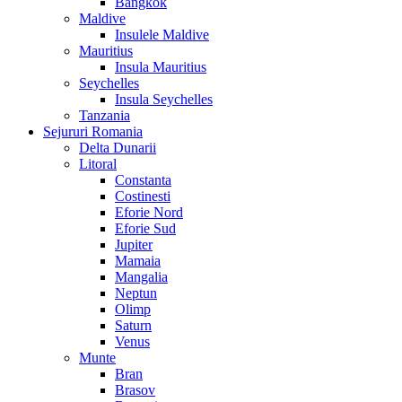
Bangkok
Maldive
Insulele Maldive
Mauritius
Insula Mauritius
Seychelles
Insula Seychelles
Tanzania
Sejururi Romania
Delta Dunarii
Litoral
Constanta
Costinesti
Eforie Nord
Eforie Sud
Jupiter
Mamaia
Mangalia
Neptun
Olimp
Saturn
Venus
Munte
Bran
Brasov