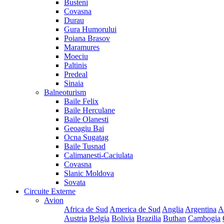
Busteni
Covasna
Durau
Gura Humorului
Poiana Brasov
Maramures
Moeciu
Paltinis
Predeal
Sinaia
Balneoturism
Baile Felix
Baile Herculane
Baile Olanesti
Geoagiu Bai
Ocna Sugatag
Baile Tusnad
Calimanesti-Caciulata
Covasna
Slanic Moldova
Sovata
Circuite Externe
Avion
Africa de Sud
America de Sud
Anglia
Argentina
A
Austria
Belgia
Bolivia
Brazilia
Buthan
Cambogia