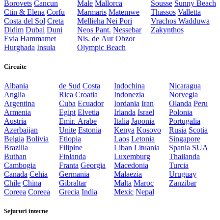
Borovets
Cancun
Male
Mallorca
Sousse
Sunny Beach
Ctin & Elena
Corfu
Marmaris
Matemwe
Thassos
Valletta
Costa del Sol
Creta
Mellieha
Nei Pori
Vrachos
Wadduwa
Didim
Dubai
Duni
Neos Pant.
Nessebar
Zakynthos
Evia
Hammamet
Nis. de Aur
Obzor
Hurghada
Insula
Olympic Beach
Circuite
Albania
de Sud
Costa
Indochina
Nicaragua
Anglia
Rica
Croatia
Indonezia
Norvegia
Argentina
Cuba
Ecuador
Iordania
Iran
Olanda
Peru
Armenia
Egipt
Elvetia
Irlanda
Israel
Polonia
Austria
Emir. Arabe
Italia
Japonia
Portugalia
Azerbaijan
Unite
Estonia
Kenya
Kosovo
Rusia
Scotia
Belgia
Bolivia
Etiopia
Laos
Letonia
Singapore
Brazilia
Filipine
Liban
Lituania
Spania
SUA
Buthan
Finlanda
Luxemburg
Thailanda
Cambogia
Franta
Georgia
Macedonia
Turcia
Canada
Cehia
Germania
Malaezia
Uruguay
Chile
China
Gibraltar
Malta
Maroc
Zanzibar
Coreea
Coreea
Grecia
India
Mexic
Nepal
Sejururi interne