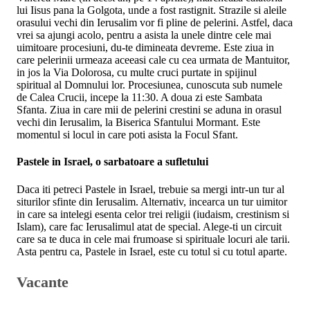
lui Iisus pana la Golgota, unde a fost rastignit. Strazile si aleile
orasului vechi din Ierusalim vor fi pline de pelerini. Astfel, daca
vrei sa ajungi acolo, pentru a asista la unele dintre cele mai
uimitoare procesiuni, du-te dimineata devreme. Este ziua in
care pelerinii urmeaza aceeasi cale cu cea urmata de Mantuitor,
in jos la Via Dolorosa, cu multe cruci purtate in spijinul
spiritual al Domnului lor. Procesiunea, cunoscuta sub numele
de Calea Crucii, incepe la 11:30. A doua zi este Sambata
Sfanta. Ziua in care mii de pelerini crestini se aduna in orasul
vechi din Ierusalim, la Biserica Sfantului Mormant. Este
momentul si locul in care poti asista la Focul Sfant.
Pastele in Israel, o sarbatoare a sufletului
Daca iti petreci Pastele in Israel, trebuie sa mergi intr-un tur al
siturilor sfinte din Ierusalim. Alternativ, incearca un tur uimitor
in care sa intelegi esenta celor trei religii (iudaism, crestinism si
Islam), care fac Ierusalimul atat de special. Alege-ti un circuit
care sa te duca in cele mai frumoase si spirituale locuri ale tarii.
Asta pentru ca, Pastele in Israel, este cu totul si cu totul aparte.
Vacante