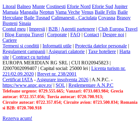
Litoral
Balneo
Munte
Costinesti
Eforie Nord
Eforie Sud
Jupiter
Mamaia
Mangalia
Neptun
Vama Veche
Venus
Baile Felix
Baile
Herculane
Baile Tusnad
Calimanesti - Caciulata
Covasna
Brasov
Busteni
Sinaia
Contul meu
|
Impresii
|
B2B |
Agentii partenere
|
Club Europa Travel
|
Blog Europa Travel
|
Corporate
|
FAQ
|
Contact
|
Despre noi
|
Cariere
Termeni si conditii
|
Informatii utile
|
Protectia datelor personale
|
Regulament campanii
|
Asigurari calatorie
|
Taxe hoteliere
|
Harta
site
|
Contract cu turistul
EUROPA MERIDIAN RG SRL
|
CUI RO20945823
|
J2007002099407
|
Capital social: 25000 lei
|
Licenta turism nr.
221/02.09.2020
|
Brevet nr. 238/2001
Certificat IATA
-
Asigurare insolventa 2026
|
A.N.P.C.
-
https://www.anpc.gov.ro/
|
SOL
|
Reglementare A.N.P.C
Telefoane urgente: 0729.555.665; Vanzari: 0733.083.984; Grecia
autocar: 0722.357.056; Turcia autocar: 0720.700.913;
Circuite autocar: 0722.357.054; Circuite avion: 0723.500.034; Romania
si B2B: 0720.700.918
Rezerva acum!