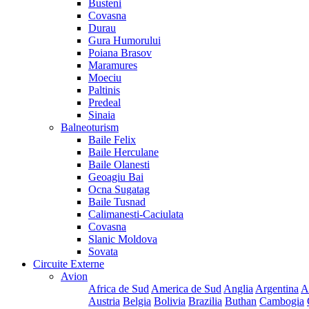
Busteni
Covasna
Durau
Gura Humorului
Poiana Brasov
Maramures
Moeciu
Paltinis
Predeal
Sinaia
Balneoturism
Baile Felix
Baile Herculane
Baile Olanesti
Geoagiu Bai
Ocna Sugatag
Baile Tusnad
Calimanesti-Caciulata
Covasna
Slanic Moldova
Sovata
Circuite Externe
Avion
Africa de Sud
America de Sud
Anglia
Argentina
A
Austria
Belgia
Bolivia
Brazilia
Buthan
Cambogia