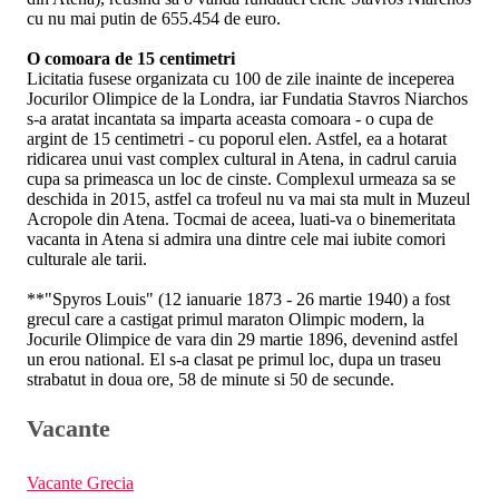
cu nu mai putin de 655.454 de euro.
O comoara de 15 centimetri
Licitatia fusese organizata cu 100 de zile inainte de inceperea
Jocurilor Olimpice de la Londra, iar Fundatia Stavros Niarchos
s-a aratat incantata sa imparta aceasta comoara - o cupa de
argint de 15 centimetri - cu poporul elen. Astfel, ea a hotarat
ridicarea unui vast complex cultural in Atena, in cadrul caruia
cupa sa primeasca un loc de cinste. Complexul urmeaza sa se
deschida in 2015, astfel ca trofeul nu va mai sta mult in Muzeul
Acropole din Atena. Tocmai de aceea, luati-va o binemeritata
vacanta in Atena si admira una dintre cele mai iubite comori
culturale ale tarii.
**"Spyros Louis" (12 ianuarie 1873 - 26 martie 1940) a fost
grecul care a castigat primul maraton Olimpic modern, la
Jocurile Olimpice de vara din 29 martie 1896, devenind astfel
un erou national. El s-a clasat pe primul loc, dupa un traseu
strabatut in doua ore, 58 de minute si 50 de secunde.
Vacante
Vacante Grecia