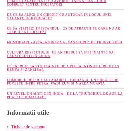
CUM SA CALATORESTI CU AVIONUL FARA STRES - GHID
COMPLET PENTRU INCEPATORI
DE CE SA ALEGI UN CIRCUIT CU AUTOCAR IN LOCUL UNEI
VACANTE INDIVIDUALE?
CE SA VIZITEZI IN ISTANBUL - 25 DE ATRACTII PE CARE NU AR
TREBUI SA LE RATEZI
MOMIJIGARI - ARTA JAPONEZA A „VANATORII” DE FRUNZE ROSII
CULTURA RESPECTULUI: CE AR TREBUI SA STII INAINTE SA
CALATORESTI IN CHINA
CE TREBUIE SA STII INAINTE DE A PLECA INTR-UN CIRCUIT IN
KENYA SI ZANZIBAR
COMORILE DESERTULUI ARABIEI - IORDANIA: UN CIRCUIT DE
POVESTE INTRE PETRA, WADI RUM SI MAREA MOARTA
UN REVELION MISTIC IN INDIA - DE LA TRIUNGHIUL DE AUR LA
POALELE HIMALAYEI
Informatii utile
Tichete de vacanta