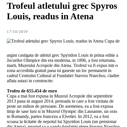
Trofeul atletului grec Spyros
Louis, readus in Atena
17/10/2019
Cupa de
argint castigata de atletul grec Spyridon Louis in prima editie a
Jocurilor Olimpice din era moderna, in 1896, a fost returnata,
marti, Muzeului Acropole din Atena. Trofeul va fi expus intr-o
zona accesibila gratuit pana isi gaseste un loc permanent in
cadrul Centrului Cultural al Fundatiei Stavros Niarchos, cladire
aflata astazi in constructie.
Trofeu de 655.454 de euro
Cupa a mai fost expusa in Muzeul Acropole din septembrie
2013 pana in august 2014, perioada in care a fost vizitata de
peste un milion de persoane. De asemenea, ea a fost expusa
timp de sase luni si in Muzeul Olympic din Lausanne, un oras
in Romandy, partea franceza a Elvetiei. In 2012, ea a fost
scoasa la licitatie de nepotul lui Spyridon Louis (un pensionar
din Atena), reusind sa o vanda fundatiei elene Stavros Niarchos