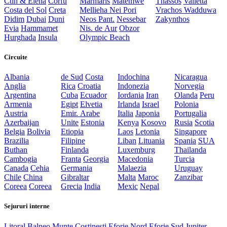
Ctin & Elena
Corfu
Marmaris
Matemwe
Thassos
Valletta
Costa del Sol
Creta
Mellieha
Nei Pori
Vrachos
Wadduwa
Didim
Dubai
Duni
Neos Pant.
Nessebar
Zakynthos
Evia
Hammamet
Nis. de Aur
Obzor
Hurghada
Insula
Olympic Beach
Circuite
Albania
de Sud
Costa
Indochina
Nicaragua
Anglia
Rica
Croatia
Indonezia
Norvegia
Argentina
Cuba
Ecuador
Iordania
Iran
Olanda
Peru
Armenia
Egipt
Elvetia
Irlanda
Israel
Polonia
Austria
Emir. Arabe
Italia
Japonia
Portugalia
Azerbaijan
Unite
Estonia
Kenya
Kosovo
Rusia
Scotia
Belgia
Bolivia
Etiopia
Laos
Letonia
Singapore
Brazilia
Filipine
Liban
Lituania
Spania
SUA
Buthan
Finlanda
Luxemburg
Thailanda
Cambogia
Franta
Georgia
Macedonia
Turcia
Canada
Cehia
Germania
Malaezia
Uruguay
Chile
China
Gibraltar
Malta
Maroc
Zanzibar
Coreea
Coreea
Grecia
India
Mexic
Nepal
Sejururi interne
Litoral
Balneo
Munte
Costinesti
Eforie Nord
Eforie Sud
Jupiter