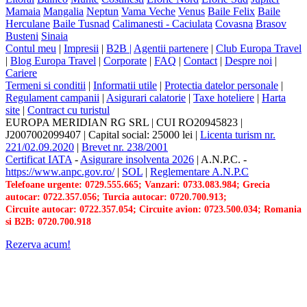
Mamaia
Mangalia
Neptun
Vama Veche
Venus
Baile Felix
Baile
Herculane
Baile Tusnad
Calimanesti - Caciulata
Covasna
Brasov
Busteni
Sinaia
Contul meu
|
Impresii
|
B2B |
Agentii partenere
|
Club Europa Travel
|
Blog Europa Travel
|
Corporate
|
FAQ
|
Contact
|
Despre noi
|
Cariere
Termeni si conditii
|
Informatii utile
|
Protectia datelor personale
|
Regulament campanii
|
Asigurari calatorie
|
Taxe hoteliere
|
Harta
site
|
Contract cu turistul
EUROPA MERIDIAN RG SRL
|
CUI RO20945823
|
J2007002099407
|
Capital social: 25000 lei
|
Licenta turism nr.
221/02.09.2020
|
Brevet nr. 238/2001
Certificat IATA
-
Asigurare insolventa 2026
|
A.N.P.C.
-
https://www.anpc.gov.ro/
|
SOL
|
Reglementare A.N.P.C
Telefoane urgente: 0729.555.665; Vanzari: 0733.083.984; Grecia
autocar: 0722.357.056; Turcia autocar: 0720.700.913;
Circuite autocar: 0722.357.054; Circuite avion: 0723.500.034; Romania
si B2B: 0720.700.918
Rezerva acum!