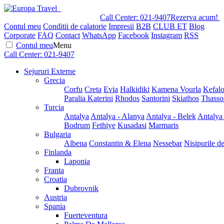
Call Center:
021-9407
Rezerva acum!
Contul meu
Conditii de calatorie
Impresii
B2B
CLUB ET
Blog
Corporate
FAQ
Contact
WhatsApp
Facebook
Instagram
RSS
Contul meu
Menu
Call Center:
021-9407
Sejururi Externe
Grecia
Corfu
Creta
Evia
Halkidiki
Kamena Vourla
Kefalo
Paralia Katerini
Rhodos
Santorini
Skiathos
Thasso
Turcia
Antalya
Antalya - Alanya
Antalya - Belek
Antalya
Bodrum
Fethiye
Kusadasi
Marmaris
Bulgaria
Albena
Constantin & Elena
Nessebar
Nisipurile d
Finlanda
Laponia
Franta
Croatia
Dubrovnik
Austria
Spania
Fuerteventura