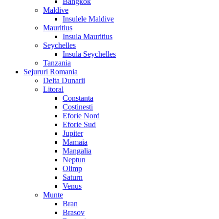
Bangkok
Maldive
Insulele Maldive
Mauritius
Insula Mauritius
Seychelles
Insula Seychelles
Tanzania
Sejururi Romania
Delta Dunarii
Litoral
Constanta
Costinesti
Eforie Nord
Eforie Sud
Jupiter
Mamaia
Mangalia
Neptun
Olimp
Saturn
Venus
Munte
Bran
Brasov