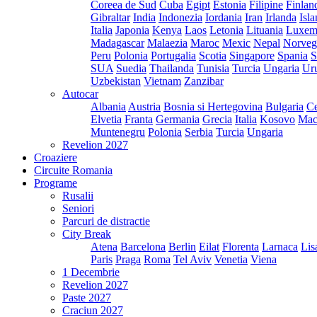
Coreea de Sud
Cuba
Egipt
Estonia
Filipine
Finlan
Gibraltar
India
Indonezia
Iordania
Iran
Irlanda
Isl
Italia
Japonia
Kenya
Laos
Letonia
Lituania
Luxem
Madagascar
Malaezia
Maroc
Mexic
Nepal
Norveg
Peru
Polonia
Portugalia
Scotia
Singapore
Spania
S
SUA
Suedia
Thailanda
Tunisia
Turcia
Ungaria
Ur
Uzbekistan
Vietnam
Zanzibar
Autocar
Albania
Austria
Bosnia si Hertegovina
Bulgaria
Ce
Elvetia
Franta
Germania
Grecia
Italia
Kosovo
Mac
Muntenegru
Polonia
Serbia
Turcia
Ungaria
Revelion 2027
Croaziere
Circuite Romania
Programe
Rusalii
Seniori
Parcuri de distractie
City Break
Atena
Barcelona
Berlin
Eilat
Florenta
Larnaca
Lis
Paris
Praga
Roma
Tel Aviv
Venetia
Viena
1 Decembrie
Revelion 2027
Paste 2027
Craciun 2027