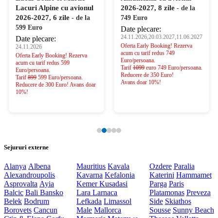
Lacuri Alpine cu avionul
2026-2027, 8 zile
- de la
2026-2027, 6 zile
- de la
749 Euro
599 Euro
Date plecare:
24.11.2026,20.03.2027,11.06.2027
Date plecare:
Oferta Early Booking! Rezerva
24.11.2026
acum cu tarif redus 749
Oferta Early Booking! Rezerva
Euro/persoana.
acum cu tarif redus 599
Tarif
1099
euro 749 Euro/persoana.
Euro/persoana.
Reducere de 350 Euro!
Tarif
899
599 Euro/persoana.
Avans doar 10%!
Reducere de 300 Euro! Avans doar
10%!
Sejururi externe
Alanya
Albena
Mauritius
Kavala
Ozdere
Paralia
Alexandroupolis
Kavarna
Kefalonia
Katerini
Hammamet
Asprovalta
Ayia
Kemer
Kusadasi
Parga
Paris
Balcic
Bali
Bansko
Lara
Larnaca
Platamonas
Preveza
Belek
Bodrum
Lefkada
Limassol
Side
Skiathos
Borovets
Cancun
Male
Mallorca
Sousse
Sunny Beach