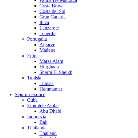
Palma De Mallorca
Costa Brava
Costa del Sol
Gran Canaria
Ibiza
Lanzarote
Tenerife
Portugalia
Algarve
Madeira
Egipt
Marsa Alam
Hurghada
Sharm El Sheikh
Tunisia
Tunisia
Hammamet
Sejururi exotice
Cuba
Emiratele Arabe
Abu Dhabi
Indonezia
Bali
Thailanda
Thailand