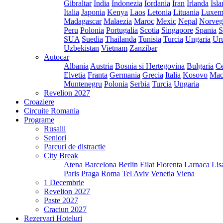
Gibraltar
India
Indonezia
Iordania
Iran
Irlanda
Isl
Italia
Japonia
Kenya
Laos
Letonia
Lituania
Luxem
Madagascar
Malaezia
Maroc
Mexic
Nepal
Norveg
Peru
Polonia
Portugalia
Scotia
Singapore
Spania
S
SUA
Suedia
Thailanda
Tunisia
Turcia
Ungaria
Ur
Uzbekistan
Vietnam
Zanzibar
Autocar
Albania
Austria
Bosnia si Hertegovina
Bulgaria
Ce
Elvetia
Franta
Germania
Grecia
Italia
Kosovo
Mac
Muntenegru
Polonia
Serbia
Turcia
Ungaria
Revelion 2027
Croaziere
Circuite Romania
Programe
Rusalii
Seniori
Parcuri de distractie
City Break
Atena
Barcelona
Berlin
Eilat
Florenta
Larnaca
Lis
Paris
Praga
Roma
Tel Aviv
Venetia
Viena
1 Decembrie
Revelion 2027
Paste 2027
Craciun 2027
Rezervari Hoteluri