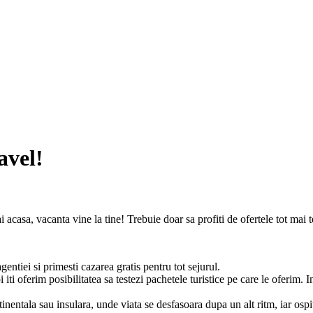
avel!
 acasa, vacanta vine la tine! Trebuie doar sa profiti de ofertele tot mai t
agentiei si primesti cazarea gratis pentru tot sejurul.
ti oferim posibilitatea sa testezi pachetele turistice pe care le oferim. 
inentala sau insulara, unde viata se desfasoara dupa un alt ritm, iar ospita