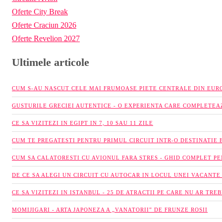
Oferte City Break
Oferte Craciun 2026
Oferte Revelion 2027
Ultimele articole
CUM S-AU NASCUT CELE MAI FRUMOASE PIETE CENTRALE DIN EUR
GUSTURILE GRECIEI AUTENTICE - O EXPERIENTA CARE COMPLETEA
CE SA VIZITEZI IN EGIPT IN 7, 10 SAU 11 ZILE
CUM TE PREGATESTI PENTRU PRIMUL CIRCUIT INTR-O DESTINATIE 
CUM SA CALATORESTI CU AVIONUL FARA STRES - GHID COMPLET P
DE CE SA ALEGI UN CIRCUIT CU AUTOCAR IN LOCUL UNEI VACANTE
CE SA VIZITEZI IN ISTANBUL - 25 DE ATRACTII PE CARE NU AR TREB
MOMIJIGARI - ARTA JAPONEZA A „VANATORII” DE FRUNZE ROSII