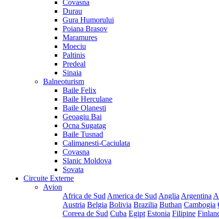
Covasna
Durau
Gura Humorului
Poiana Brasov
Maramures
Moeciu
Paltinis
Predeal
Sinaia
Balneoturism
Baile Felix
Baile Herculane
Baile Olanesti
Geoagiu Bai
Ocna Sugatag
Baile Tusnad
Calimanesti-Caciulata
Covasna
Slanic Moldova
Sovata
Circuite Externe
Avion
Africa de Sud
America de Sud
Anglia
Argentina
A
Austria
Belgia
Bolivia
Brazilia
Buthan
Cambogia
Coreea de Sud
Cuba
Egipt
Estonia
Filipine
Finlan