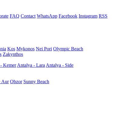
rate
FAQ
Contact
WhatsApp
Facebook
Instagram
RSS
nia
Kos
Mykonos
Nei Pori
Olympic Beach
s
Zakynthos
 - Kemer
Antalya - Lara
Antalya - Side
e Aur
Obzor
Sunny Beach