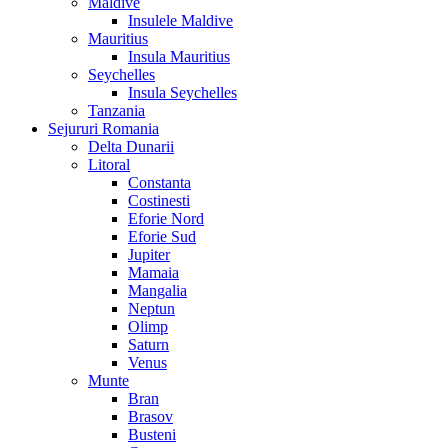
Maldive
Insulele Maldive
Mauritius
Insula Mauritius
Seychelles
Insula Seychelles
Tanzania
Sejururi Romania
Delta Dunarii
Litoral
Constanta
Costinesti
Eforie Nord
Eforie Sud
Jupiter
Mamaia
Mangalia
Neptun
Olimp
Saturn
Venus
Munte
Bran
Brasov
Busteni