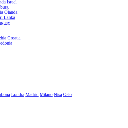
anda
Israel
burg
ia
Olanda
ri Lanka
uguay
hia
Croatia
edonia
abona
Londra
Madrid
Milano
Nisa
Oslo