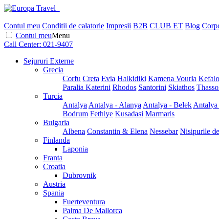
Contul meu
Conditii de calatorie
Impresii
B2B
CLUB ET
Blog
Corpo
Contul meu
Menu
Call Center:
021-9407
Sejururi Externe
Grecia
Corfu
Creta
Evia
Halkidiki
Kamena Vourla
Kefalo
Paralia Katerini
Rhodos
Santorini
Skiathos
Thasso
Turcia
Antalya
Antalya - Alanya
Antalya - Belek
Antalya
Bodrum
Fethiye
Kusadasi
Marmaris
Bulgaria
Albena
Constantin & Elena
Nessebar
Nisipurile d
Finlanda
Laponia
Franta
Croatia
Dubrovnik
Austria
Spania
Fuerteventura
Palma De Mallorca