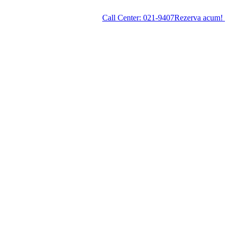
Call Center:
021-9407
Rezerva acum!