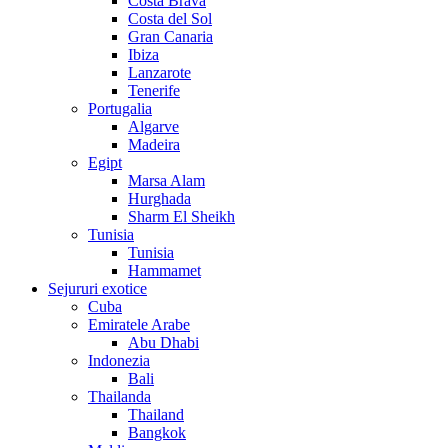
Costa Brava
Costa del Sol
Gran Canaria
Ibiza
Lanzarote
Tenerife
Portugalia
Algarve
Madeira
Egipt
Marsa Alam
Hurghada
Sharm El Sheikh
Tunisia
Tunisia
Hammamet
Sejururi exotice
Cuba
Emiratele Arabe
Abu Dhabi
Indonezia
Bali
Thailanda
Thailand
Bangkok