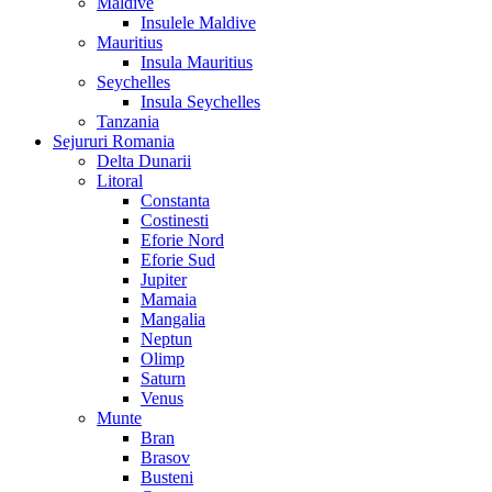
Maldive
Insulele Maldive
Mauritius
Insula Mauritius
Seychelles
Insula Seychelles
Tanzania
Sejururi Romania
Delta Dunarii
Litoral
Constanta
Costinesti
Eforie Nord
Eforie Sud
Jupiter
Mamaia
Mangalia
Neptun
Olimp
Saturn
Venus
Munte
Bran
Brasov
Busteni