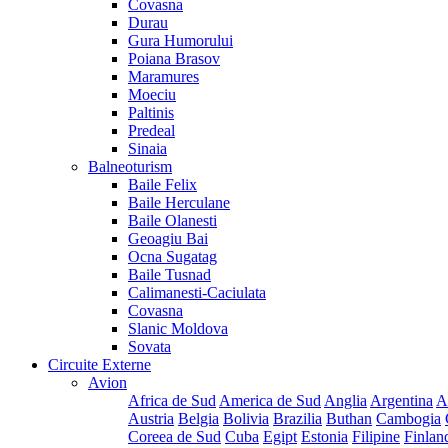
Covasna
Durau
Gura Humorului
Poiana Brasov
Maramures
Moeciu
Paltinis
Predeal
Sinaia
Balneoturism
Baile Felix
Baile Herculane
Baile Olanesti
Geoagiu Bai
Ocna Sugatag
Baile Tusnad
Calimanesti-Caciulata
Covasna
Slanic Moldova
Sovata
Circuite Externe
Avion
Africa de Sud
America de Sud
Anglia
Argentina
A
Austria
Belgia
Bolivia
Brazilia
Buthan
Cambogia
Coreea de Sud
Cuba
Egipt
Estonia
Filipine
Finlan