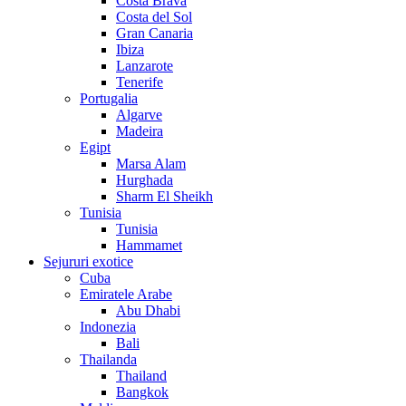
Costa Brava
Costa del Sol
Gran Canaria
Ibiza
Lanzarote
Tenerife
Portugalia
Algarve
Madeira
Egipt
Marsa Alam
Hurghada
Sharm El Sheikh
Tunisia
Tunisia
Hammamet
Sejururi exotice
Cuba
Emiratele Arabe
Abu Dhabi
Indonezia
Bali
Thailanda
Thailand
Bangkok