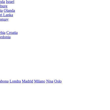
anda
Israel
burg
ia
Olanda
ri Lanka
uguay
hia
Croatia
edonia
abona
Londra
Madrid
Milano
Nisa
Oslo