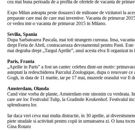
cea mai buna perioada de a profita de ofertele de vacanta de primava
Expo Milan asteapta peste douazeci de milioane de vizitatori la aces
preparate care mai de care mai inventive. Vacanta de primavar 2015 s
ce vedea intr-o vacanta de primavar 2015 in Milano.
Sevilia, Spania
Dupa Sarbatoarea Pascala, mai toti strangem cureaua. Insa, vacanta
drept Feria de Abril, contracareaza devotamentul pentru Pasti. Este
mai degraba drept „Targul Aprilie”, anul acesta elva fi organizat in
Paris, Franta
„Aprilie in Paris” a fost un cantec celebru dintr-un motiv: primavara
asteptati la redeschiderea Parcului Zoologique, dupa o renovare ce 
Gogh, in data de 11 martie, iar pe 17 mai, muzeele orasului vor fi d
Amsterdam, Olanda
Cand vine vorba de plante, Amsterdam este sinonim cu verdeata. Insa, 
care are loc Festivalul Tulip, la Gradinile Keukenhof. Festivalul ince
splendoarea lor.
Iar daca vrei ceva mai multa distractie, in 30 aprilie, ai diverstisme
piete stradale si activitati pentru copii in urmatoarea zi. O luna to
Gina Rotaru