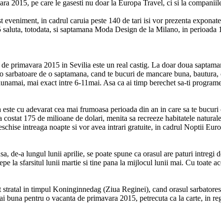
ra 2015, pe care le gasesti nu doar la Europa Travel, ci si la companiil
t eveniment, in cadrul caruia peste 140 de tari isi vor prezenta exponate
aluta, totodata, si saptamana Moda Design de la Milano, in perioada 13-1
 de primavara 2015 in Sevilia este un real castig. La doar doua saptama
 o sarbatoare de o saptamana, cand te bucuri de mancare buna, bautura, 
 lunamai, mai exact intre 6-11mai. Asa ca ai timp berechet sa-ti program
 este cu adevarat cea mai frumoasa perioada din an in care sa te bucuri d
a costat 175 de milioane de dolari, menita sa recreeze habitatele natura
eschise intreaga noapte si vor avea intrari gratuite, in cadrul Noptii Eu
de-a lungul lunii aprilie, se poate spune ca orasul are paturi intregi de
pe la sfarsitul lunii martie si tine pana la mijlocul lunii mai. Cu toate ac
nt stratal in timpul Koninginnedag (Ziua Reginei), cand orasul sarbatorest
cmai buna pentru o vacanta de primavara 2015, petrecuta ca la carte, in r