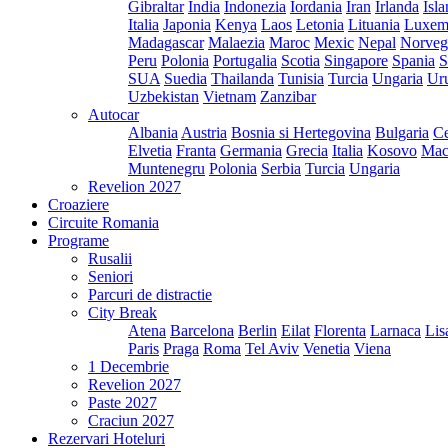
Gibraltar
India
Indonezia
Iordania
Iran
Irlanda
Isl
Italia
Japonia
Kenya
Laos
Letonia
Lituania
Luxem
Madagascar
Malaezia
Maroc
Mexic
Nepal
Norveg
Peru
Polonia
Portugalia
Scotia
Singapore
Spania
S
SUA
Suedia
Thailanda
Tunisia
Turcia
Ungaria
Ur
Uzbekistan
Vietnam
Zanzibar
Autocar
Albania
Austria
Bosnia si Hertegovina
Bulgaria
Ce
Elvetia
Franta
Germania
Grecia
Italia
Kosovo
Mac
Muntenegru
Polonia
Serbia
Turcia
Ungaria
Revelion 2027
Croaziere
Circuite Romania
Programe
Rusalii
Seniori
Parcuri de distractie
City Break
Atena
Barcelona
Berlin
Eilat
Florenta
Larnaca
Lis
Paris
Praga
Roma
Tel Aviv
Venetia
Viena
1 Decembrie
Revelion 2027
Paste 2027
Craciun 2027
Rezervari Hoteluri