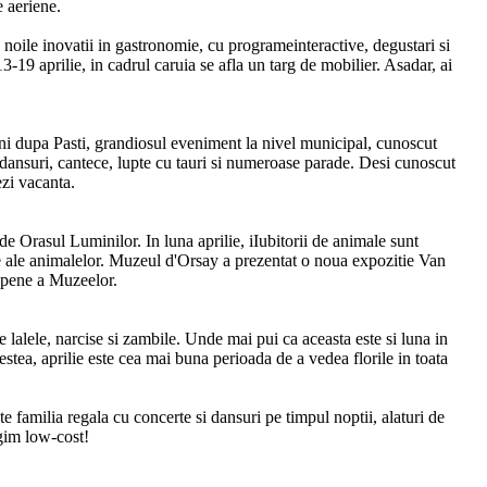
e aeriene.
 noile inovatii in gastronomie, cu programeinteractive, degustari si
9 aprilie, in cadrul caruia se afla un targ de mobilier. Asadar, ai
ni dupa Pasti, grandiosul eveniment la nivel municipal, cunoscut
dansuri, cantece, lupte cu tauri si numeroase parade. Desi cunoscut
ezi vacanta.
e Orasul Luminilor. In luna aprilie, iIubitorii de animale sunt
le ale animalelor. Muzeul d'Orsay a prezentat o noua expozitie Van
ropene a Muzeelor.
 lalele, narcise si zambile. Unde mai pui ca aceasta este si luna in
estea, aprilie este cea mai buna perioada de a vedea florile in toata
e familia regala cu concerte si dansuri pe timpul noptii, alaturi de
egim low-cost!