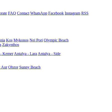
rate
FAQ
Contact
WhatsApp
Facebook
Instagram
RSS
nia
Kos
Mykonos
Nei Pori
Olympic Beach
s
Zakynthos
 - Kemer
Antalya - Lara
Antalya - Side
e Aur
Obzor
Sunny Beach