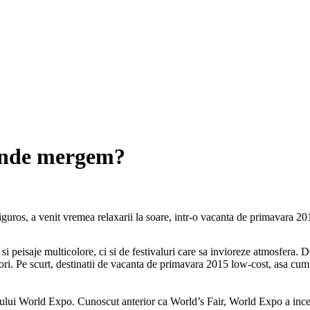
Unde mergem?
uros, a venit vremea relaxarii la soare, intr-o vacanta de primavara 20
eisaje multicolore, ci si de festivaluri care sa invioreze atmosfera. Dest
atori. Pe scurt, destinatii de vacanta de primavara 2015 low-cost, asa cu
bului World Expo. Cunoscut anterior ca World’s Fair, World Expo a incepu