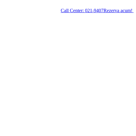
Call Center:
021-9407
Rezerva acum!