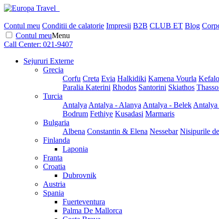
Contul meu
Conditii de calatorie
Impresii
B2B
CLUB ET
Blog
Corpo
Contul meu
Menu
Call Center:
021-9407
Sejururi Externe
Grecia
Corfu
Creta
Evia
Halkidiki
Kamena Vourla
Kefalo
Paralia Katerini
Rhodos
Santorini
Skiathos
Thasso
Turcia
Antalya
Antalya - Alanya
Antalya - Belek
Antalya
Bodrum
Fethiye
Kusadasi
Marmaris
Bulgaria
Albena
Constantin & Elena
Nessebar
Nisipurile d
Finlanda
Laponia
Franta
Croatia
Dubrovnik
Austria
Spania
Fuerteventura
Palma De Mallorca