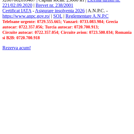
221/02.09.2020
|
Brevet nr. 238/2001
Certificat IATA
-
Asigurare insolventa 2026
|
A.N.P.C.
-
https://www.anpc.gov.ro/
|
SOL
|
Reglementare A.N.P.C
Telefoane urgente: 0729.555.665; Vanzari: 0733.083.984; Grecia
autocar: 0722.357.056; Turcia autocar: 0720.700.913;
Circuite autocar: 0722.357.054; Circuite avion: 0723.500.034; Romania
si B2B: 0720.700.918
Rezerva acum!