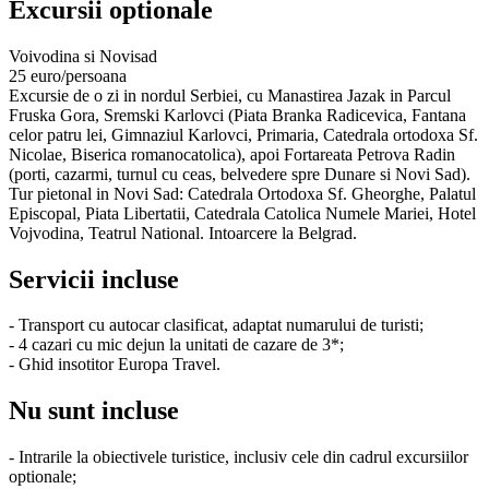
Excursii optionale
Voivodina si Novisad
25 euro/persoana
Excursie de o zi in nordul Serbiei, cu Manastirea Jazak in Parcul
Fruska Gora, Sremski Karlovci (Piata Branka Radicevica, Fantana
celor patru lei, Gimnaziul Karlovci, Primaria, Catedrala ortodoxa Sf.
Nicolae, Biserica romanocatolica), apoi Fortareata Petrova Radin
(porti, cazarmi, turnul cu ceas, belvedere spre Dunare si Novi Sad).
Tur pietonal in Novi Sad: Catedrala Ortodoxa Sf. Gheorghe, Palatul
Episcopal, Piata Libertatii, Catedrala Catolica Numele Mariei, Hotel
Vojvodina, Teatrul National. Intoarcere la Belgrad.
Servicii incluse
- Transport cu autocar clasificat, adaptat numarului de turisti;
- 4 cazari cu mic dejun la unitati de cazare de 3*;
- Ghid insotitor Europa Travel.
Nu sunt incluse
- Intrarile la obiectivele turistice, inclusiv cele din cadrul excursiilor
optionale;