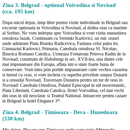
Ziua 3. Belgrad - optional Voivodina si Novisad
(cca. 195 km)
Dupa micul dejun, timp liber pentru vizite individuale in Belgrad sau
excursie optionala in Voivodina si Novisad, al doilea oras ca marime
al Serbiei. Ne vom indrepta spre Voivodina si vom vizita manastirea
ortodoxa Jazak. Continuam cu Sremski Karlovici, un mic orasel
unde admiram Piata Branka Radicevica, Fantana celor patru lei,
Gimnaziul Karlovici, Primaria, Catedrala ortodoxa Sf. Nicolae,
Biserica Romano Catolica. Urmeaza Fortareata Petrova Radin de la
Novisad, construita de Habsburgi in sec. XVII-lea, una dintre cele
mai impunatoare din Europa, aflata intr-o stare foarte buna de
conservare. Vom intra prin portile impunatoare catre vechea cazarma
si turnul cu ceas, si vom incheia cu superba priveliste asupra Dunarii
si a orasului Novisad. Traversam Dunarea pentru un tur de oras in
Novisad: Catedrala Ortodoxa, Palatul Episcopal in stil neoromantic,
Piata Libertatii, Catedrala Catolica, Hotel Voivodina, cel mai vechi
din oras in stil neoclasic si Teatrul National. Intoarcere pentru cazare
in Belgrad la hotel Elegance 3*.
Ziua 4. Belgrad - Timisoara - Deva - Hunedoara
(330 km)
Mic dejun. Plecam spre Timisoara unde vom vizita Mitropolia