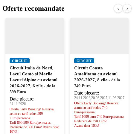
Oferte recomandate
‹
›
CIRCUIT
CIRCUIT
Circuit Italia de Nord,
Circuit Coasta
Lacul Como si Marile
Amalfitana cu avionul
Lacuri Alpine cu avionul
2026-2027, 8 zile
- de la
2026-2027, 6 zile
- de la
749 Euro
599 Euro
Date plecare:
24.11.2026,20.03.2027,11.06.2027
Date plecare:
Oferta Early Booking! Rezerva
24.11.2026
acum cu tarif redus 749
Oferta Early Booking! Rezerva
Euro/persoana.
acum cu tarif redus 599
Tarif
1099
euro 749 Euro/persoana.
Euro/persoana.
Reducere de 350 Euro!
Tarif
899
599 Euro/persoana.
Avans doar 10%!
Reducere de 300 Euro! Avans doar
10%!