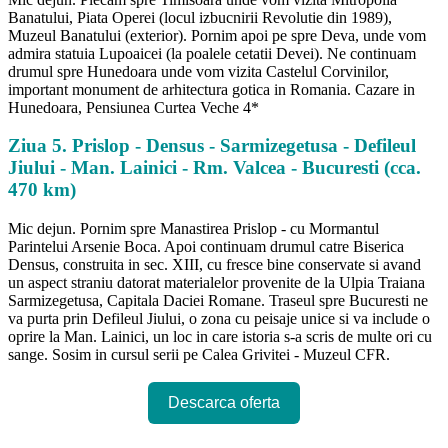
Banatului, Piata Operei (locul izbucnirii Revolutie din 1989),
Muzeul Banatului (exterior). Pornim apoi pe spre Deva, unde vom
admira statuia Lupoaicei (la poalele cetatii Devei). Ne continuam
drumul spre Hunedoara unde vom vizita Castelul Corvinilor,
important monument de arhitectura gotica in Romania. Cazare in
Hunedoara, Pensiunea Curtea Veche 4*
Ziua 5. Prislop - Densus - Sarmizegetusa - Defileul
Jiului - Man. Lainici - Rm. Valcea - Bucuresti (cca.
470 km)
Mic dejun. Pornim spre Manastirea Prislop - cu Mormantul
Parintelui Arsenie Boca. Apoi continuam drumul catre Biserica
Densus, construita in sec. XIII, cu fresce bine conservate si avand
un aspect straniu datorat materialelor provenite de la Ulpia Traiana
Sarmizegetusa, Capitala Daciei Romane. Traseul spre Bucuresti ne
va purta prin Defileul Jiului, o zona cu peisaje unice si va include o
oprire la Man. Lainici, un loc in care istoria s-a scris de multe ori cu
sange. Sosim in cursul serii pe Calea Grivitei - Muzeul CFR.
Descarca oferta