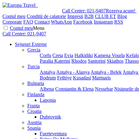
Call Center:
021-9407
Rezerva acum!
Contul meu
Conditii de calatorie
Impresii
B2B
CLUB ET
Blog
Corporate
FAQ
Contact
WhatsApp
Facebook
Instagram
RSS
Contul meu
Menu
Call Center:
021-9407
Sejururi Externe
Grecia
Corfu
Creta
Evia
Halkidiki
Kamena Vourla
Kefalo
Paralia Katerini
Rhodos
Santorini
Skiathos
Thasso
Turcia
Antalya
Antalya - Alanya
Antalya - Belek
Antalya
Bodrum
Fethiye
Kusadasi
Marmaris
Bulgaria
Albena
Constantin & Elena
Nessebar
Nisipurile d
Finlanda
Laponia
Franta
Croatia
Dubrovnik
Austria
Spania
Fuerteventura