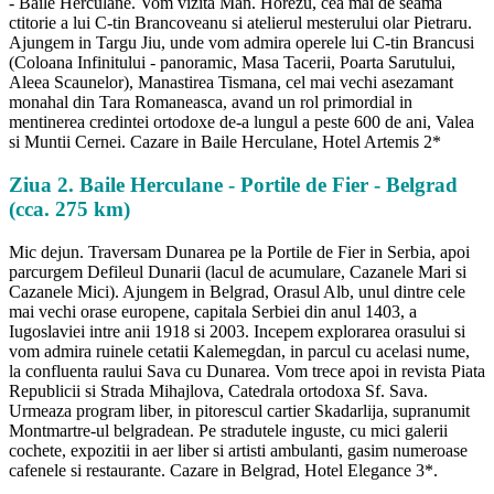
- Baile Herculane. Vom vizita Man. Horezu, cea mai de seama
ctitorie a lui C-tin Brancoveanu si atelierul mesterului olar Pietraru.
Ajungem in Targu Jiu, unde vom admira operele lui C-tin Brancusi
(Coloana Infinitului - panoramic, Masa Tacerii, Poarta Sarutului,
Aleea Scaunelor), Manastirea Tismana, cel mai vechi asezamant
monahal din Tara Romaneasca, avand un rol primordial in
mentinerea credintei ortodoxe de-a lungul a peste 600 de ani, Valea
si Muntii Cernei. Cazare in Baile Herculane, Hotel Artemis 2*
Ziua 2. Baile Herculane - Portile de Fier - Belgrad
(cca. 275 km)
Mic dejun. Traversam Dunarea pe la Portile de Fier in Serbia, apoi
parcurgem Defileul Dunarii (lacul de acumulare, Cazanele Mari si
Cazanele Mici). Ajungem in Belgrad, Orasul Alb, unul dintre cele
mai vechi orase europene, capitala Serbiei din anul 1403, a
Iugoslaviei intre anii 1918 si 2003. Incepem explorarea orasului si
vom admira ruinele cetatii Kalemegdan, in parcul cu acelasi nume,
la confluenta raului Sava cu Dunarea. Vom trece apoi in revista Piata
Republicii si Strada Mihajlova, Catedrala ortodoxa Sf. Sava.
Urmeaza program liber, in pitorescul cartier Skadarlija, supranumit
Montmartre-ul belgradean. Pe stradutele inguste, cu mici galerii
cochete, expozitii in aer liber si artisti ambulanti, gasim numeroase
cafenele si restaurante. Cazare in Belgrad, Hotel Elegance 3*.