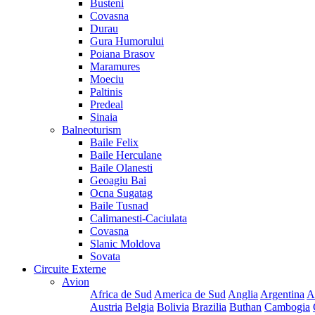
Busteni
Covasna
Durau
Gura Humorului
Poiana Brasov
Maramures
Moeciu
Paltinis
Predeal
Sinaia
Balneoturism
Baile Felix
Baile Herculane
Baile Olanesti
Geoagiu Bai
Ocna Sugatag
Baile Tusnad
Calimanesti-Caciulata
Covasna
Slanic Moldova
Sovata
Circuite Externe
Avion
Africa de Sud
America de Sud
Anglia
Argentina
A
Austria
Belgia
Bolivia
Brazilia
Buthan
Cambogia