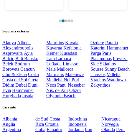
Sejururi externe
Alanya
Albena
Mauritius
Kavala
Ozdere
Paralia
Alexandroupolis
Kavarna
Kefalonia
Katerini
Hammamet
Asprovalta
Ayia
Kemer
Kusadasi
Parga
Paris
Balcic
Bali
Bansko
Lara
Larnaca
Platamonas
Preveza
Belek
Bodrum
Lefkada
Limassol
Side
Skiathos
Borovets
Cancun
Male
Mallorca
Sousse
Sunny Beach
Ctin & Elena
Corfu
Marmaris
Matemwe
Thassos
Valletta
Costa del Sol
Creta
Mellieha
Nei Pori
Vrachos
Wadduwa
Didim
Dubai
Duni
Neos Pant.
Nessebar
Zakynthos
Evia
Hammamet
Nis. de Aur
Obzor
Hurghada
Insula
Olympic Beach
Circuite
Albania
de Sud
Costa
Indochina
Nicaragua
Anglia
Rica
Croatia
Indonezia
Norvegia
Argentina
Cuba
Ecuador
Iordania
Iran
Olanda
Peru