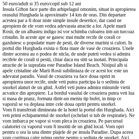
50 euro/adult si 35 euro/copil sub 12 ani
Insula Gifton face parte din arhipelagul omonim, situat in apropierea
orasului Hurghada la aproximativ 14 km de oras. Din departare
acestea par a fi doar niste simple insule desertice, dar cand ne
apropiem de ele vom vedea adevarata atractie a lor. Apele marii
Rosii, de un albastru indigo isi vor schimba culoarea intr-un turcoaz
cristalin. In aceste ape se gasesc mai multe recife de corali ce
gazduiesc o populatie mare de pesti, de diverse marimi si culori. In
portul din Hurghada exista o flota mare de vase de croaziera. Unele
dintre acestea au o podea de sticla, de unde puteti vedea si admira
recifele de corali si pestii, chiar daca nu stiti sa inotati. Principala
atractie de la suprafata este Paradise Island Beach. Nisipul alb si
apele cristaline ale Marii Rosii subiliniaza de ce acest loc este un
adevarat paradis. Vasul de croaziera va face doua opriri in
apropierea unor recife, unde veti putea participa la o sedinta de
snorkel alaturi de un ghid. Astfel veti putea admira minunile vietii
acvatice din apropiere. La bordul vasului de croaziera putea veti lua
si masa de pranz, formata dintr-un meniu tip bufet, in timp ce
vaporul se va deplasa intre cele doua opriri pentru snorkel.
Vom fi transferati dimineata de la hotel la portul din Hurghada. Aici
veti primi echipamentul de snorkel (ochelari si tub de respiratie). Ne
vom imbarca pe vapor si vom pleca in croaziera. Pe parcursul
calatoriei cu vaporul vom fi insotiti de un ghid local. Vom opri
pentru o ora la una dintre plajele de pe insula Paradise. Dupa aceea
vom continua catre prima oprire pentru o sedinta de snorkel. Aici