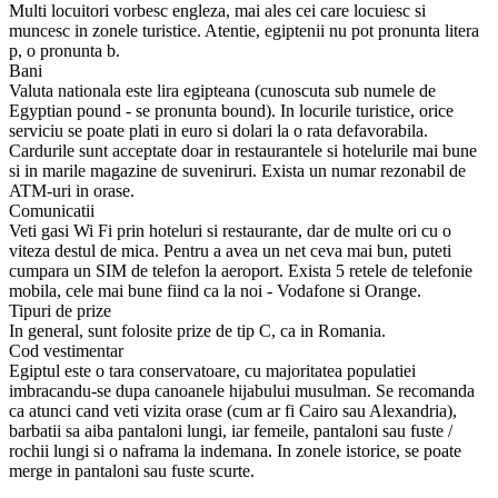
Multi locuitori vorbesc engleza, mai ales cei care locuiesc si
muncesc in zonele turistice. Atentie, egiptenii nu pot pronunta litera
p, o pronunta b.
Bani
Valuta nationala este lira egipteana (cunoscuta sub numele de
Egyptian pound - se pronunta bound). In locurile turistice, orice
serviciu se poate plati in euro si dolari la o rata defavorabila.
Cardurile sunt acceptate doar in restaurantele si hotelurile mai bune
si in marile magazine de suveniruri. Exista un numar rezonabil de
ATM-uri in orase.
Comunicatii
Veti gasi Wi Fi prin hoteluri si restaurante, dar de multe ori cu o
viteza destul de mica. Pentru a avea un net ceva mai bun, puteti
cumpara un SIM de telefon la aeroport. Exista 5 retele de telefonie
mobila, cele mai bune fiind ca la noi - Vodafone si Orange.
Tipuri de prize
In general, sunt folosite prize de tip C, ca in Romania.
Cod vestimentar
Egiptul este o tara conservatoare, cu majoritatea populatiei
imbracandu-se dupa canoanele hijabului musulman. Se recomanda
ca atunci cand veti vizita orase (cum ar fi Cairo sau Alexandria),
barbatii sa aiba pantaloni lungi, iar femeile, pantaloni sau fuste /
rochii lungi si o naframa la indemana. In zonele istorice, se poate
merge in pantaloni sau fuste scurte.