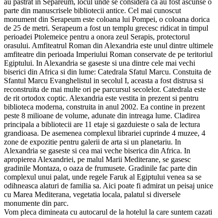
au pastrat in Separeum, locul unde se considera ca au fost ascunse o
parte din manuscrisele bibliotecii antice. Cel mai cunoscut
monument din Serapeum este coloana lui Pompei, o coloana dorica
de 25 de metri. Serapeum a fost un templu grecesc ridicat in timpul
perioadei Ptolemeice pentru a onora zeul Serapis, protectorul
orasului. Amfiteatrul Roman din Alexandria este unul dintre ultimele
amfiteatre din perioada Imperiului Roman conservate de pe teritoriul
Egiptului. In Alexandria se gaseste si una dintre cele mai vechi
biserici din Africa si din lume: Catedrala Sfatul Marcu. Constuita de
Sfantul Marcu Evanghelistul in secolul I, aceasta a fost distrusa si
reconstruita de mai multe ori pe parcursul secolelor. Catedrala este
de rit ortodox coptic. Alexandria este vestita in prezent si pentru
biblioteca moderna, construita in anul 2002. Ea contine in prezent
peste 8 milioane de volume, adunate din intreaga lume. Cladirea
principala a bibliotecii are 11 etaje si gazduieste o sala de lectura
grandioasa. De asemenea complexul librariei cuprinde 4 muzee, 4
zone de expozitie pentru galerii de arta si un planetariu. In
Alexandria se gaseste si cea mai veche biserica din Africa. In
apropierea Alexandriei, pe malul Marii Mediterane, se gasesc
gradinile Montaza, o oaza de frumusete. Gradinile fac parte din
complexul unui palat, unde regele Faruk al Egiptului venea sa se
odihneasca alaturi de familia sa. Aici poate fi admirat un peisaj unice
cu Marea Mediterana, vegetatia locala, palatul si diversele
monumente din parc.
Vom pleca dimineata cu autocarul de la hotelul la care suntem cazati