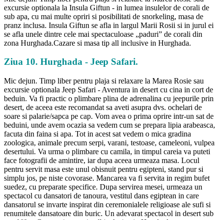
excursie optionala la Insula Giftun - in lumea insulelor de corali de
sub apa, cu mai multe opriri si posibilitati de snorkeling, masa de
pranz inclusa. Insula Giftun se afla in largul Marii Rosii si in jurul ei
se afla unele dintre cele mai spectaculoase „paduri” de corali din
zona Hurghada.Cazare si masa tip all inclusive in Hurghada.
Ziua 10. Hurghada - Jeep Safari.
Mic dejun. Timp liber pentru plaja si relaxare la Marea Rosie sau
excursie optionala Jeep Safari - Aventura in desert cu cina in cort de
beduin. Va fi practic o plimbare plina de adrenalina cu jeepurile prin
desert, de aceea este recomandat sa aveti asupra dvs. ochelari de
soare si palarie/sapca pe cap. Vom avea o prima oprire intr-un sat de
beduini, unde avem ocazia sa vedem cum se prepara lipia arabeasca,
facuta din faina si apa. Tot in acest sat vedem o mica gradina
zoologica, animale precum serpi, varani, testoase, cameleoni, vulpea
desertului. Va urma o plimbare cu camila, in timpul careia va puteti
face fotografii de amintire, iar dupa aceea urmeaza masa. Locul
pentru servit masa este unul obisnuit pentru egipteni, stand pur si
simplu jos, pe niste covorase. Mancarea va fi servita in regim bufet
suedez, cu preparate specifice. Dupa servirea mesei, urmeaza un
spectacol cu dansatori de tanoura, vestitul dans egiptean in care
dansatorul se invarte inspirat din ceremonialele religioase ale sufi si
renumitele dansatoare din buric. Un adevarat spectacol in desert sub