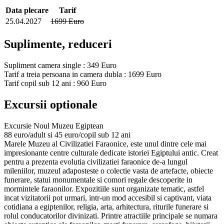
Data plecare
Tarif
25.04.2027
1699 Euro
Suplimente, reduceri
Supliment camera single : 349 Euro
Tarif a treia persoana in camera dubla : 1699 Euro
Tarif copil sub 12 ani : 960 Euro
Excursii optionale
Excursie Noul Muzeu Egiptean
88 euro/adult si 45 euro/copil sub 12 ani
Marele Muzeu al Civilizatiei Faraonice, este unul dintre cele mai
impresionante centre culturale dedicate istoriei Egiptului antic. Creat
pentru a prezenta evolutia civilizatiei faraonice de-a lungul
mileniilor, muzeul adaposteste o colectie vasta de artefacte, obiecte
funerare, statui monumentale si comori regale descoperite in
mormintele faraonilor. Expozitiile sunt organizate tematic, astfel
incat vizitatorii pot urmari, intr-un mod accesibil si captivant, viata
cotidiana a egiptenilor, religia, arta, arhitectura, riturile funerare si
rolul conducatorilor divinizati. Printre atractiile principale se numara