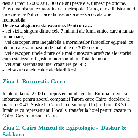
desi au trecut 2000 sau 3000 de ani peste ele, uimesc pe oricine.
Plus dinamismul extraordinar al metropolei Cairo, dar si linistea unei
croaziere pe Nil vor face din excursia aceasta o calatorie
memorabila.
De ce sa alegi aceasta excursie. Pentru ca…
- vei vizita singura dintre cele 7 minuni ale lumii antice care a ramas
in picioare;
- vei descoperi arta inegalabila a mormintelor faraonilor egipteni, cu
picturi care s-au pastrat de mai bine de 3000 de ani;
- vei descoperi unele dintre cele mai cunoscute artefacte ale istoriei -
cum este tezaurul gasit in mormantul lui Tutankhamon;
- vei simti serenitatea unei croaziere pe Nil;
- vei savura apele calde ale Marii Rosii.
Ziua 1. Bucuresti - Cairo
Intalnire la ora 22:00 cu reprezentantul agentiei Europa Travel si
imbarcare pentru zborul companiei Tarom catre Cairo, decolare la
ora ora 00:45. Sosire in Cairo in cursul noptii in jurul orei 03:30.
Intalnire cu reprezentantul local si transfer la hotel pentru cazare in
Cairo. Cazare in zona Cairo.
Ziua 2. Cairo Muzeul de Egiptologie - Dashur &
Sakkara