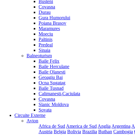
Busteni
Covasna
Durau
Gura Humorului
Poiana Brasov
Maramures
Moeciu
Paltinis
Predeal
Sinaia
Balneoturism
Baile Felix
Baile Herculane
Baile Olanesti
Geoagiu Bai
Ocna Sugatag
Baile Tusnad
Calimanesti-Caciulata
Covasna
Slanic Moldova
Sovata
Circuite Externe
Avion
Africa de Sud
America de Sud
Anglia
Argentina
A
Austria
Belgia
Bolivia
Brazilia
Buthan
Cambogia