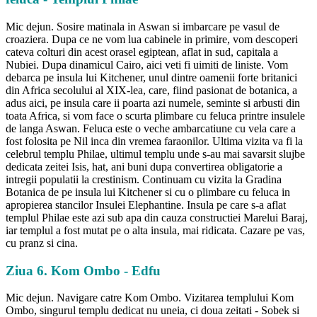
Mic dejun. Sosire matinala in Aswan si imbarcare pe vasul de
croaziera. Dupa ce ne vom lua cabinele in primire, vom descoperi
cateva colturi din acest orasel egiptean, aflat in sud, capitala a
Nubiei. Dupa dinamicul Cairo, aici veti fi uimiti de liniste. Vom
debarca pe insula lui Kitchener, unul dintre oamenii forte britanici
din Africa secolului al XIX-lea, care, fiind pasionat de botanica, a
adus aici, pe insula care ii poarta azi numele, seminte si arbusti din
toata Africa, si vom face o scurta plimbare cu feluca printre insulele
de langa Aswan. Feluca este o veche ambarcatiune cu vela care a
fost folosita pe Nil inca din vremea faraonilor. Ultima vizita va fi la
celebrul templu Philae, ultimul templu unde s-au mai savarsit slujbe
dedicata zeitei Isis, hat, ani buni dupa convertirea obligatorie a
intregii populatii la crestinism. Continuam cu vizita la Gradina
Botanica de pe insula lui Kitchener si cu o plimbare cu feluca in
apropierea stancilor Insulei Elephantine. Insula pe care s-a aflat
templul Philae este azi sub apa din cauza constructiei Marelui Baraj,
iar templul a fost mutat pe o alta insula, mai ridicata. Cazare pe vas,
cu pranz si cina.
Ziua 6. Kom Ombo - Edfu
Mic dejun. Navigare catre Kom Ombo. Vizitarea templului Kom
Ombo, singurul templu dedicat nu uneia, ci doua zeitati - Sobek si