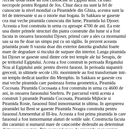
necropole pentru Regatul de Jos. Chiar daca nu sunt la fel de
cunoscute la nivel mondial ca Piramidele din Ghiza, acestea sunt la
fel de interesante si au o istorie mai bogata. In Sakkara se gaseste
cea mai veche piramida cunoscuta din lume, Piramida lui Djoser.
Aceasta a fost construita in urma cu aproape 4700 de ani. Ea este
una dintre primele structuri din piatra construite din lume si a fost
facuta in onoarea faraonului Djoser, primul care a ales ca mormantul
sau sa nu fie doar un simpu put cu un sigiliu. In prezent aceasta
priamida poate fi vazuta doar din exterior datorita gradului foarte
mare de degradare si riscului de surpare din interior. Langa piramida
lui Djoser se gaseste unul dintre cele trei temple ale lui Serapis, de
pe teritoriul Egiptului. Acesta a fost construit in perioada Regatului
Nou al Egiptului antic pentru diversi faraoni. In perioada stapanirii
grecesti, in ultimele secole i.Hr. mormintele au fost transformate intr-
un templu dedicat taurilor din Memphis. In Sakkara se gaseste cea
mai veche piramida care pastreaza forma geometrica, Piramida
Cocosata. Piramida Cocosaata a fost construita in urma cu 4600 de
ani, in onoarea faraonului Sneferu. Pe parcursul vietii acesta a
construit 3 piramide Pramida Cocosata, Piramida Mijlocie si
Piramida Rosie, faraonul fiind inmormantat in ultima. In apropierea
piramidei lui Bent se gaseste Piramida Neagra construita pentru
faraonul Amenemhat al III-lea. Aceasta a fost prima piramida in care
faraonul a fost inmormantat alaturi de sotiile sale. Constructia facuta
din caramizi si numarul mare de catacombe dedesubt au determinat