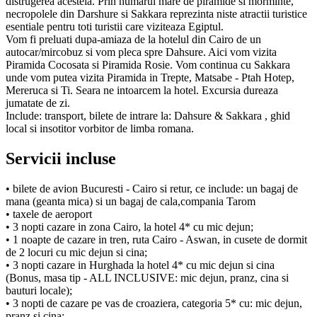
distrugerea acesteia. Prin numarul mare de piramide si morminte,
necropolele din Darshure si Sakkara reprezinta niste atractii turistice
esentiale pentru toti turistii care viziteaza Egiptul.
Vom fi preluati dupa-amiaza de la hotelul din Cairo de un
autocar/mircobuz si vom pleca spre Dahsure. Aici vom vizita
Piramida Cocosata si Piramida Rosie. Vom continua cu Sakkara
unde vom putea vizita Piramida in Trepte, Matsabe - Ptah Hotep,
Mereruca si Ti. Seara ne intoarcem la hotel. Excursia dureaza
jumatate de zi.
Include: transport, bilete de intrare la: Dahsure & Sakkara , ghid
local si insotitor vorbitor de limba romana.
Servicii incluse
• bilete de avion Bucuresti - Cairo si retur, ce include: un bagaj de
mana (geanta mica) si un bagaj de cala,compania Tarom
• taxele de aeroport
• 3 nopti cazare in zona Cairo, la hotel 4* cu mic dejun;
• 1 noapte de cazare in tren, ruta Cairo - Aswan, in cusete de dormit
de 2 locuri cu mic dejun si cina;
• 3 nopti cazare in Hurghada la hotel 4* cu mic dejun si cina
(Bonus, masa tip - ALL INCLUSIVE: mic dejun, pranz, cina si
bauturi locale);
• 3 nopti de cazare pe vas de croaziera, categoria 5* cu: mic dejun,
pranz si cina;