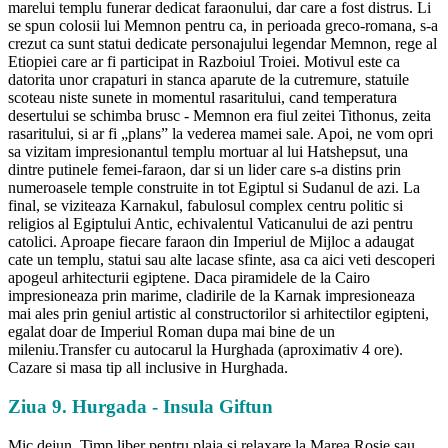
marelui templu funerar dedicat faraonului, dar care a fost distrus. Li
se spun colosii lui Memnon pentru ca, in perioada greco-romana, s-a
crezut ca sunt statui dedicate personajului legendar Memnon, rege al
Etiopiei care ar fi participat in Razboiul Troiei. Motivul este ca
datorita unor crapaturi in stanca aparute de la cutremure, statuile
scoteau niste sunete in momentul rasaritului, cand temperatura
desertului se schimba brusc - Memnon era fiul zeitei Tithonus, zeita
rasaritului, si ar fi „plans” la vederea mamei sale. Apoi, ne vom opri
sa vizitam impresionantul templu mortuar al lui Hatshepsut, una
dintre putinele femei-faraon, dar si un lider care s-a distins prin
numeroasele temple construite in tot Egiptul si Sudanul de azi. La
final, se viziteaza Karnakul, fabulosul complex centru politic si
religios al Egiptului Antic, echivalentul Vaticanului de azi pentru
catolici. Aproape fiecare faraon din Imperiul de Mijloc a adaugat
cate un templu, statui sau alte lacase sfinte, asa ca aici veti descoperi
apogeul arhitecturii egiptene. Daca piramidele de la Cairo
impresioneaza prin marime, cladirile de la Karnak impresioneaza
mai ales prin geniul artistic al constructorilor si arhitectilor egipteni,
egalat doar de Imperiul Roman dupa mai bine de un
mileniu.Transfer cu autocarul la Hurghada (aproximativ 4 ore).
Cazare si masa tip all inclusive in Hurghada.
Ziua 9. Hurgada - Insula Giftun
Mic dejun. Timp liber pentru plaja si relaxare la Marea Rosie sau