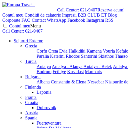
Call Center:
021-9407
Rezerva acum!
Contul meu
Conditii de calatorie
Impresii
B2B
CLUB ET
Blog
Corporate
FAQ
Contact
WhatsApp
Facebook
Instagram
RSS
Contul meu
Menu
Call Center:
021-9407
Sejururi Externe
Grecia
Corfu
Creta
Evia
Halkidiki
Kamena Vourla
Kefalo
Paralia Katerini
Rhodos
Santorini
Skiathos
Thasso
Turcia
Antalya
Antalya - Alanya
Antalya - Belek
Antalya
Bodrum
Fethiye
Kusadasi
Marmaris
Bulgaria
Albena
Constantin & Elena
Nessebar
Nisipurile d
Finlanda
Laponia
Franta
Croatia
Dubrovnik
Austria
Spania
Fuerteventura