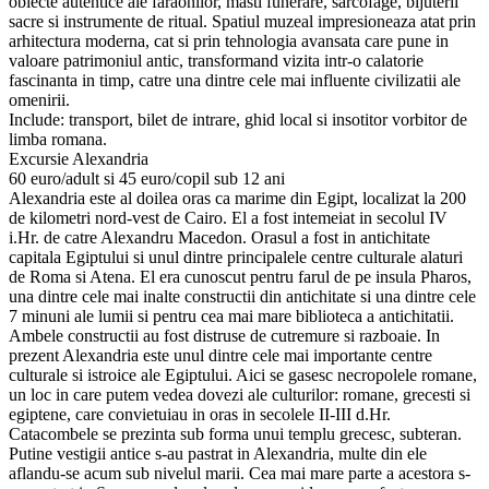
obiecte autentice ale faraonilor, masti funerare, sarcofage, bijuterii
sacre si instrumente de ritual. Spatiul muzeal impresioneaza atat prin
arhitectura moderna, cat si prin tehnologia avansata care pune in
valoare patrimoniul antic, transformand vizita intr-o calatorie
fascinanta in timp, catre una dintre cele mai influente civilizatii ale
omenirii.
Include: transport, bilet de intrare, ghid local si insotitor vorbitor de
limba romana.
Excursie Alexandria
60 euro/adult si 45 euro/copil sub 12 ani
Alexandria este al doilea oras ca marime din Egipt, localizat la 200
de kilometri nord-vest de Cairo. El a fost intemeiat in secolul IV
i.Hr. de catre Alexandru Macedon. Orasul a fost in antichitate
capitala Egiptului si unul dintre principalele centre culturale alaturi
de Roma si Atena. El era cunoscut pentru farul de pe insula Pharos,
una dintre cele mai inalte constructii din antichitate si una dintre cele
7 minuni ale lumii si pentru cea mai mare biblioteca a antichitatii.
Ambele constructii au fost distruse de cutremure si razboaie. In
prezent Alexandria este unul dintre cele mai importante centre
culturale si istroice ale Egiptului. Aici se gasesc necropolele romane,
un loc in care putem vedea dovezi ale culturilor: romane, grecesti si
egiptene, care convietuiau in oras in secolele II-III d.Hr.
Catacombele se prezinta sub forma unui templu grecesc, subteran.
Putine vestigii antice s-au pastrat in Alexandria, multe din ele
aflandu-se acum sub nivelul marii. Cea mai mare parte a acestora s-