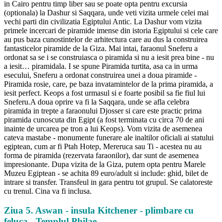
in Cairo pentru timp liber sau se poate opta pentru excursia
(optionala) la Dashur si Saqqara, unde veti vizita urmele celei mai
vechi parti din civilizatia Egiptului Antic. La Dashur vom vizita
primele incercari de piramide imense din istoria Egiptului si cele care
au pus baza cunostintelor de arhitectura care au dus la construirea
fantasticelor piramide de la Giza. Mai intai, faraonul Sneferu a
ordonat sa se i se construiasca o piramida si nu a iesit prea bine - nu
a iesit… piramidala. I se spune Piramida turtita, asa ca in urma
esecului, Sneferu a ordonat construirea unei a doua piramide -
Piramida rosie, care, pe baza invatamintelor de la prima piramida, a
iesit perfect. Keops a fost urmasul si e foarte posibil sa fie fiul lui
Sneferu.A doua oprire va fi la Saqqara, unde se afla celebra
piramida in trepte a faraonului Djosser si care este practic prima
piramida cunoscuta din Egipt (a fost terminata cu circa 70 de ani
inainte de urcarea pe tron a lui Keops). Vom vizita de asemenea
cateva mastabe - monumente funerare ale inaltilor oficiali ai statului
egiptean, cum ar fi Ptah Hotep, Mereruca sau Ti - acestea nu au
forma de piramida (rezervata faraonilor), dar sunt de asemenea
impresionante. Dupa vizita de la Giza, putem opta pentru Marele
Muzeu Egiptean - se achita 89 euro/adult si include: ghid, bilet de
intrare si transfer. Transfeul in gara pentru tot grupul. Se calatoreste
cu trenul. Cina va fi inclusa.
Ziua 5. Aswan - insula Kitchener - plimbare cu
feluca - Templul Philae