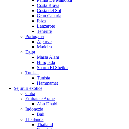
Palma De Mallorca
Costa Brava
Costa del Sol
Gran Canaria
Ibiza
Lanzarote
Tenerife
Portugalia
Algarve
Madeira
Egipt
Marsa Alam
Hurghada
Sharm El Sheikh
Tunisia
Tunisia
Hammamet
Sejururi exotice
Cuba
Emiratele Arabe
Abu Dhabi
Indonezia
Bali
Thailanda
Thailand