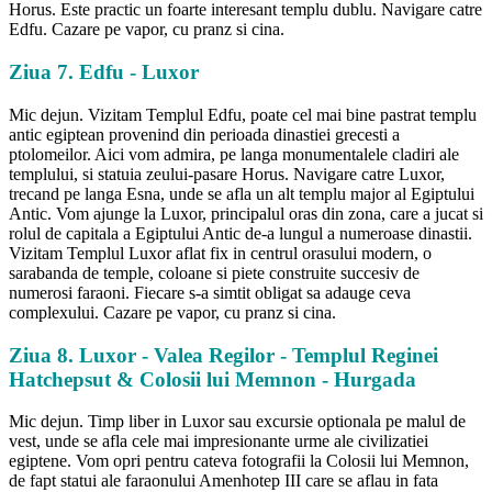
Horus. Este practic un foarte interesant templu dublu. Navigare catre
Edfu. Cazare pe vapor, cu pranz si cina.
Ziua 7. Edfu - Luxor
Mic dejun. Vizitam Templul Edfu, poate cel mai bine pastrat templu
antic egiptean provenind din perioada dinastiei grecesti a
ptolomeilor. Aici vom admira, pe langa monumentalele cladiri ale
templului, si statuia zeului-pasare Horus. Navigare catre Luxor,
trecand pe langa Esna, unde se afla un alt templu major al Egiptului
Antic. Vom ajunge la Luxor, principalul oras din zona, care a jucat si
rolul de capitala a Egiptului Antic de-a lungul a numeroase dinastii.
Vizitam Templul Luxor aflat fix in centrul orasului modern, o
sarabanda de temple, coloane si piete construite succesiv de
numerosi faraoni. Fiecare s-a simtit obligat sa adauge ceva
complexului. Cazare pe vapor, cu pranz si cina.
Ziua 8. Luxor - Valea Regilor - Templul Reginei
Hatchepsut & Colosii lui Memnon - Hurgada
Mic dejun. Timp liber in Luxor sau excursie optionala pe malul de
vest, unde se afla cele mai impresionante urme ale civilizatiei
egiptene. Vom opri pentru cateva fotografii la Colosii lui Memnon,
de fapt statui ale faraonului Amenhotep III care se aflau in fata