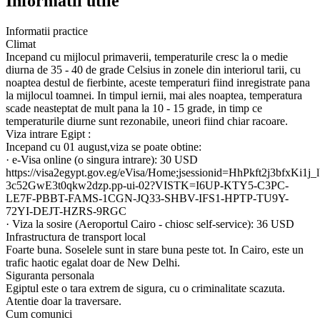
Informatii utile
Informatii practice
Climat
Incepand cu mijlocul primaverii, temperaturile cresc la o medie
diurna de 35 - 40 de grade Celsius in zonele din interiorul tarii, cu
noaptea destul de fierbinte, aceste temperaturi fiind inregistrate pana
la mijlocul toamnei. In timpul iernii, mai ales noaptea, temperatura
scade neasteptat de mult pana la 10 - 15 grade, in timp ce
temperaturile diurne sunt rezonabile, uneori fiind chiar racoare.
Viza intrare Egipt :
Incepand cu 01 august,viza se poate obtine:
· e-Visa online (o singura intrare): 30 USD
https://visa2egypt.gov.eg/eVisa/Home;jsessionid=HhPkft2j3bfxKi1j_
3c52GwE3t0qkw2dzp.pp-ui-02?VISTK=I6UP-KTY5-C3PC-
LE7F-PBBT-FAMS-1CGN-JQ33-SHBV-IFS1-HPTP-TU9Y-
72YI-DEJT-HZRS-9RGC
· Viza la sosire (Aeroportul Cairo - chiosc self-service): 36 USD
Infrastructura de transport local
Foarte buna. Soselele sunt in stare buna peste tot. In Cairo, este un
trafic haotic egalat doar de New Delhi.
Siguranta personala
Egiptul este o tara extrem de sigura, cu o criminalitate scazuta.
Atentie doar la traversare.
Cum comunici