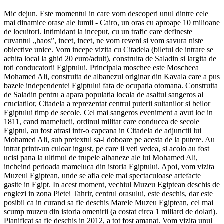
Mic dejun. Este momentul in care vom descoperi unul dintre cele
mai dinamice orase ale lumii - Cairo, un oras cu aproape 10 milioane
de locuitori. Intimidant la inceput, cu un trafic care defineste
cuvantul „haos”, incet, incet, ne vom reveni si vom savura niste
obiective unice. Vom incepe vizita cu Citadela (biletul de intrare se
achita local la ghid 20 euro/adult), construita de Saladin si largita de
toti conducatorii Egiptului. Principala moschee este Moscheea
Mohamed Ali, construita de albanezul originar din Kavala care a pus
bazele independentei Egiptului fata de ocupatia otomana. Construita
de Saladin pentru a apara populatia locala de asaltul sangeros al
cruciatilor, Citadela a reprezentat centrul puterii sultanilor si beilor
Egiptului timp de secole. Cel mai sangeros eveniment a avut loc in
1811, cand mamelucii, ordinul militar care conducea de secole
Egiptul, au fost atrasi intr-o capcana in Citadela de adjunctii lui
Mohamed Ali, sub pretextul sa-l doboare pe acesta de la putere. Au
intrat printr-un culoar ingust, pe care il veti vedea, si acolo au fost
ucisi pana la ultimul de trupele albaneze ale lui Mohamed Ali,
incheind perioada mameluca din istoria Egiptului. Apoi, vom vizita
Muzeul Egiptean, unde se afla cele mai spectaculoase artefacte
gasite in Egipt. In acest moment, vechiul Muzeu Egiptean deschis de
englezi in zona Pietei Tahrir, centrul orasului, este deschis, dar este
posibil ca in curand sa fie deschis Marele Muzeu Egiptean, cel mai
scump muzeu din istoria omenirii (a costat circa 1 miliard de dolari).
Planificat sa fie deschis in 2012, a tot fost amanat. Vom vizita unul