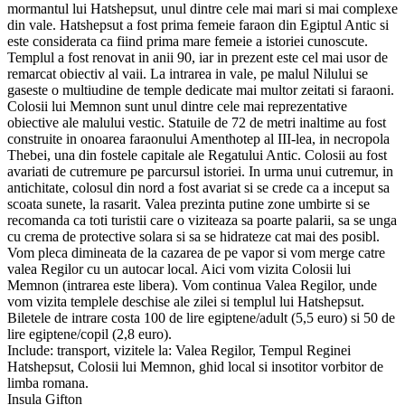
mormantul lui Hatshepsut, unul dintre cele mai mari si mai complexe
din vale. Hatshepsut a fost prima femeie faraon din Egiptul Antic si
este considerata ca fiind prima mare femeie a istoriei cunoscute.
Templul a fost renovat in anii 90, iar in prezent este cel mai usor de
remarcat obiectiv al vaii. La intrarea in vale, pe malul Nilului se
gaseste o multiudine de temple dedicate mai multor zeitati si faraoni.
Colosii lui Memnon sunt unul dintre cele mai reprezentative
obiective ale malului vestic. Statuile de 72 de metri inaltime au fost
construite in onoarea faraonului Amenthotep al III-lea, in necropola
Thebei, una din fostele capitale ale Regatului Antic. Colosii au fost
avariati de cutremure pe parcursul istoriei. In urma unui cutremur, in
antichitate, colosul din nord a fost avariat si se crede ca a inceput sa
scoata sunete, la rasarit. Valea prezinta putine zone umbirte si se
recomanda ca toti turistii care o viziteaza sa poarte palarii, sa se unga
cu crema de protective solara si sa se hidrateze cat mai des posibl.
Vom pleca dimineata de la cazarea de pe vapor si vom merge catre
valea Regilor cu un autocar local. Aici vom vizita Colosii lui
Memnon (intrarea este libera). Vom continua Valea Regilor, unde
vom vizita templele deschise ale zilei si templul lui Hatshepsut.
Biletele de intrare costa 100 de lire egiptene/adult (5,5 euro) si 50 de
lire egiptene/copil (2,8 euro).
Include: transport, vizitele la: Valea Regilor, Tempul Reginei
Hatshepsut, Colosii lui Memnon, ghid local si insotitor vorbitor de
limba romana.
Insula Gifton