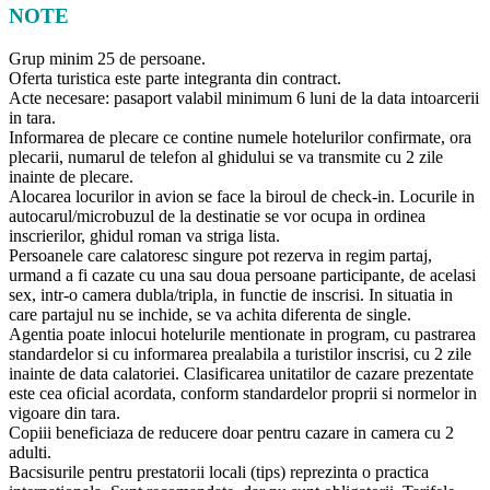
NOTE
Grup minim 25 de persoane.
Oferta turistica este parte integranta din contract.
Acte necesare: pasaport valabil minimum 6 luni de la data intoarcerii
in tara.
Informarea de plecare ce contine numele hotelurilor confirmate, ora
plecarii, numarul de telefon al ghidului se va transmite cu 2 zile
inainte de plecare.
Alocarea locurilor in avion se face la biroul de check-in. Locurile in
autocarul/microbuzul de la destinatie se vor ocupa in ordinea
inscrierilor, ghidul roman va striga lista.
Persoanele care calatoresc singure pot rezerva in regim partaj,
urmand a fi cazate cu una sau doua persoane participante, de acelasi
sex, intr-o camera dubla/tripla, in functie de inscrisi. In situatia in
care partajul nu se inchide, se va achita diferenta de single.
Agentia poate inlocui hotelurile mentionate in program, cu pastrarea
standardelor si cu informarea prealabila a turistilor inscrisi, cu 2 zile
inainte de data calatoriei. Clasificarea unitatilor de cazare prezentate
este cea oficial acordata, conform standardelor proprii si normelor in
vigoare din tara.
Copiii beneficiaza de reducere doar pentru cazare in camera cu 2
adulti.
Bacsisurile pentru prestatorii locali (tips) reprezinta o practica