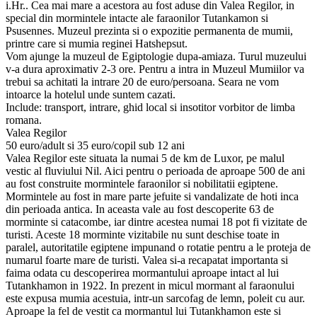
i.Hr.. Cea mai mare a acestora au fost aduse din Valea Regilor, in
special din mormintele intacte ale faraonilor Tutankamon si
Psusennes. Muzeul prezinta si o expozitie permanenta de mumii,
printre care si mumia reginei Hatshepsut.
Vom ajunge la muzeul de Egiptologie dupa-amiaza. Turul muzeului
v-a dura aproximativ 2-3 ore. Pentru a intra in Muzeul Mumiilor va
trebui sa achitati la intrare 20 de euro/persoana. Seara ne vom
intoarce la hotelul unde suntem cazati.
Include: transport, intrare, ghid local si insotitor vorbitor de limba
romana.
Valea Regilor
50 euro/adult si 35 euro/copil sub 12 ani
Valea Regilor este situata la numai 5 de km de Luxor, pe malul
vestic al fluviului Nil. Aici pentru o perioada de aproape 500 de ani
au fost construite mormintele faraonilor si nobilitatii egiptene.
Mormintele au fost in mare parte jefuite si vandalizate de hoti inca
din perioada antica. In aceasta vale au fost descoperite 63 de
morminte si catacombe, iar dintre acestea numai 18 pot fi vizitate de
turisti. Aceste 18 morminte vizitabile nu sunt deschise toate in
paralel, autoritatile egiptene impunand o rotatie pentru a le proteja de
numarul foarte mare de turisti. Valea si-a recapatat importanta si
faima odata cu descoperirea mormantului aproape intact al lui
Tutankhamon in 1922. In prezent in micul mormant al faraonului
este expusa mumia acestuia, intr-un sarcofag de lemn, poleit cu aur.
Aproape la fel de vestit ca mormantul lui Tutankhamon este si