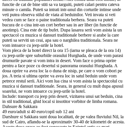
functie de cat de bine stiti sa va targuiti, puteti calari pentru cateva
minute o camila. Puteti sa intrati intr-unul din corturile intinse unde
veti putea observa stilul de viata al beduinilor. Veti invata si veti
vedea cum se face o paine traditionala berbera. Seara va puteti
bucura de o cina intr-un cort berber sau in aer liber (in functie de
anotimp). Cina este de tip bufet. Dupa lasarea serii vom asista la un
spectacol cu muzica si dansuri traditionale berbere si arabe la care
puteti sa serviti un ceai, apa sau o narghilea traditionala. Seara ne
vom intoarce cu jeep-urile la hotel.
Vom pleca de la hotel direct la ora 15 (iarna se pleaca de la ora 14)
cu jeep-urile spre suburbiile orasului Hurghada, de unde vom parasi
drumurile pavate si vom intra in desert. Vom face o prima oprire
pentru a face poze cu desertul si panorama orasului Hurghada. A
doua oprire va avea loc la o duna de nisip, pe care o vom cobori pe
jos. A treia si ultima oprire va avea loc in satul beduin unde vom
petrece restul serii. Aici vom lua cina si vom asista la spectacolul cu
muzica si dansuri traditionale. Seara, in general cu mult dupa apusul
soarelui, ne vom intoarce cu jeep-urile la hotel.
Include: transport cu jeep prin desert, vizitarea unui sat beduin, cina
in stil traditional, ghid local si insotitor vorbitor de limba romana.
Dahsure & Sakkara
49 euro/adult si 40 euro/copil sub 12 ani
Darshure si Sakkara sunt doua localitati, de pe valea fluviului Nil, la
sud de Cairo, aflandu-se la aproximativ 30-40 de kilometri de acesta.
Aceste doua orase au fost cunoscute in Egiptul antic ca mari