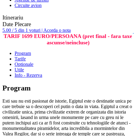
Circuite avion
Itinerariu
Date Plecare
5.00 / 5 din 1 voturi | Acorda o nota
TARIF 1699 EURO/PERSOANA (pret final - fara taxe
ascunse/neincluse)
Program
Tarife
Optionale
Utile
Info - Rezerva
Program
Esti sau nu esti pasionat de istorie, Egiptul este o destinatie unica pe
care trebuie sa o descoperi cel putin o data in viata. Egiptul a creat o
civilizatie unica, prima civilizatie extrem de organizata din istoria
omenirii, lasand in urma unele monumente pe care cu greu ni le
putem inchipui azi ca ar fi fost construite cu tehnologiile de atunci -
monumentalitatea piramidelor, arta incredibila a mormintelor din
Valea Regilor, dar si o serie intreaga de temple care se pastreaza,