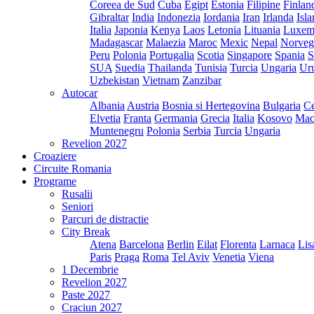
Coreea de Sud
Cuba
Egipt
Estonia
Filipine
Finlan
Gibraltar
India
Indonezia
Iordania
Iran
Irlanda
Isl
Italia
Japonia
Kenya
Laos
Letonia
Lituania
Luxem
Madagascar
Malaezia
Maroc
Mexic
Nepal
Norveg
Peru
Polonia
Portugalia
Scotia
Singapore
Spania
S
SUA
Suedia
Thailanda
Tunisia
Turcia
Ungaria
Ur
Uzbekistan
Vietnam
Zanzibar
Autocar
Albania
Austria
Bosnia si Hertegovina
Bulgaria
Ce
Elvetia
Franta
Germania
Grecia
Italia
Kosovo
Mac
Muntenegru
Polonia
Serbia
Turcia
Ungaria
Revelion 2027
Croaziere
Circuite Romania
Programe
Rusalii
Seniori
Parcuri de distractie
City Break
Atena
Barcelona
Berlin
Eilat
Florenta
Larnaca
Lis
Paris
Praga
Roma
Tel Aviv
Venetia
Viena
1 Decembrie
Revelion 2027
Paste 2027
Craciun 2027