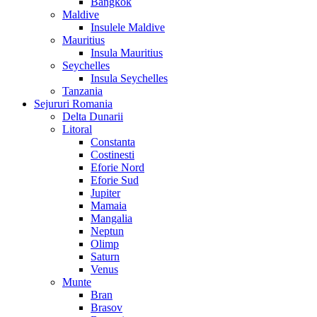
Bangkok
Maldive
Insulele Maldive
Mauritius
Insula Mauritius
Seychelles
Insula Seychelles
Tanzania
Sejururi Romania
Delta Dunarii
Litoral
Constanta
Costinesti
Eforie Nord
Eforie Sud
Jupiter
Mamaia
Mangalia
Neptun
Olimp
Saturn
Venus
Munte
Bran
Brasov