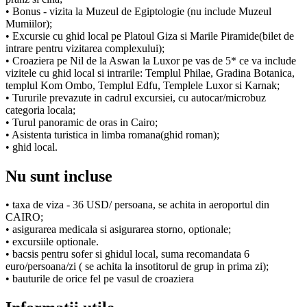
• Bonus - vizita la Muzeul de Egiptologie (nu include Muzeul
Mumiilor);
• Excursie cu ghid local pe Platoul Giza si Marile Piramide(bilet de
intrare pentru vizitarea complexului);
• Croaziera pe Nil de la Aswan la Luxor pe vas de 5* ce va include
vizitele cu ghid local si intrarile: Templul Philae, Gradina Botanica,
templul Kom Ombo, Templul Edfu, Templele Luxor si Karnak;
• Tururile prevazute in cadrul excursiei, cu autocar/microbuz
categoria locala;
• Turul panoramic de oras in Cairo;
• Asistenta turistica in limba romana(ghid roman);
• ghid local.
Nu sunt incluse
• taxa de viza - 36 USD/ persoana, se achita in aeroportul din
CAIRO;
• asigurarea medicala si asigurarea storno, optionale;
• excursiile optionale.
• bacsis pentru sofer si ghidul local, suma recomandata 6
euro/persoana/zi ( se achita la insotitorul de grup in prima zi);
• bauturile de orice fel pe vasul de croaziera