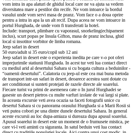
vom intra in apa alaturi de ghidul local care ne va ajuta sa vedem
diversitatea mare a pestilor din recife. Ne vom intoarce la bordul
vasului unde vom servi masa de pranz. Vom face o a doua oprire
pentru a intra in apa la un alt recif. Dupa aceea ne vom intoarce in
portul Hurghada, de unde vom fi transferati la hotel.
Include: transport, plimbare cu vaporasul, snorkeling(echipament
inclus), scurt popas pe Insula Gifton, masa de pranz inclusa, ghid
local si insotitor vorbitor de limba romana.
Jeep safari in desert
50 euro/adult si 35 euro/copil sub 12 ani
Jeep safari in desert este o experienta inedita pe care v-o pot oferi
imprejurimile statiunii Hurghada. In acest tur veti lua contact direct
cu mediul arid al desertului Sahara si cu bogata cultura a beduinilor -
“oamenii desertului”. Calatoria cu jeep-ul este cea mai buna metoda
de transport intr-un safari in desert, deoarece acestea sunt dotate cu
aer conditionat si sunteti protejati de razele directe ale soarelui.
Fiecare turist va primi de asemenea cate o In jurul Hurghadei se
gaseste un desert pietros cu multe varfuri izolate de vai largi si plate.
In aceasta excursie veti avea ocazia sa faceti fotografii unice cu
desertul Sahara si cu panorama orasului Hurghada si a Marii Rosii si
veti putea cobori pe una dintre dunele desertului Sahara. In general
aceste excursii au loc dupa-amiaza si dureaza dupa apusul soarelui.
Apusul soarelui in desert este un moment de o frumusete mistica, pe
care vi-l veti aminti cu siguranta. In satul beduin veti lua contact
direct cu traditiile populatiei locale. Aici contra unui cost modic, in