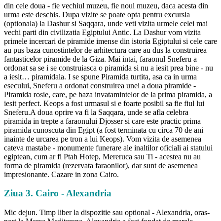
din cele doua - fie vechiul muzeu, fie noul muzeu, daca acesta din
urma este deschis. Dupa vizite se poate opta pentru excursia
(optionala) la Dashur si Saqqara, unde veti vizita urmele celei mai
vechi parti din civilizatia Egiptului Antic. La Dashur vom vizita
primele incercari de piramide imense din istoria Egiptului si cele care
au pus baza cunostintelor de arhitectura care au dus la construirea
fantasticelor piramide de la Giza. Mai intai, faraonul Sneferu a
ordonat sa se i se construiasca o piramida si nu a iesit prea bine - nu
a iesit… piramidala. I se spune Piramida turtita, asa ca in urma
esecului, Sneferu a ordonat construirea unei a doua piramide -
Piramida rosie, care, pe baza invatamintelor de la prima piramida, a
iesit perfect. Keops a fost urmasul si e foarte posibil sa fie fiul lui
Sneferu.A doua oprire va fi la Saqqara, unde se afla celebra
piramida in trepte a faraonului Djosser si care este practic prima
piramida cunoscuta din Egipt (a fost terminata cu circa 70 de ani
inainte de urcarea pe tron a lui Keops). Vom vizita de asemenea
cateva mastabe - monumente funerare ale inaltilor oficiali ai statului
egiptean, cum ar fi Ptah Hotep, Mereruca sau Ti - acestea nu au
forma de piramida (rezervata faraonilor), dar sunt de asemenea
impresionante. Cazare in zona Cairo.
Ziua 3. Cairo - Alexandria
Mic dejun. Timp liber la dispozitie sau optional - Alexandria, oras-