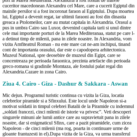
port la Marea Mediterana. Alexandria a fost fondat de marele
cuceritor macedonean Alexandru cel Mare, care a cucerit Egiptul din
mainile persilor si a fost incoronat faraon al Egiptului. Dupa moartea
lui, Egiptul a devenit regat, iar ultimii faraoni au fost din dinastia
greaca a Ptolomeilor, care au mutat capitala in Alexandria. Orasul a
pus in umbra Cairo sau Luxor, devenind capitala tarii si unul dintre
cele mai importante porturi de la Marea Mediteranaa, statut pe care l-
a detinut timp de milenii, pana in zilele noastre. In Alexandria, vom
vizita Amfiteatrul Roman - nu este mare cat ne-am inchipui, tinand
cont de importanta orasului, dar este o capodopera arhitectonica.
Muzeul National, spre deosebire de muzeul din Egipt, care se
concentreaza pe perioada faraonica, prezinta artefacte din perioada
greco-romana si gradinile Momtaza, ale fostului palat regal din
Alexandria.Cazare in zona Cairo.
Ziua 4. Cairo - Giza - Dashur & Sakkara - Aswan
Mic dejun. Programul turistic continua cu vizita la Giza, locatia
celebrelor piramide si a Sfinxului. Este locul unde Napoleon si-a
motivat soldatii in timpul celebrei Batalii de la Piramide cu indemnul
„soldati francezi, cinci milenii de istorie va privesc”. Veti descoperi
singurele minuni ale lumii antice care au supravietuit pana in zilele
noastre, dar si enigmaticul Sfinx, care a pazit piramidele, cum zicea
Napoleon - de cinci milenii (ma rog, poarta in continuare urme de
gloante frantuzesti in el).Dupa vizita de la Giza, va urma transferul