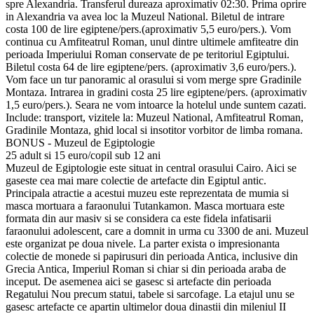
spre Alexandria. Transferul dureaza aproximativ 02:30. Prima oprire
in Alexandria va avea loc la Muzeul National. Biletul de intrare
costa 100 de lire egiptene/pers.(aproximativ 5,5 euro/pers.). Vom
continua cu Amfiteatrul Roman, unul dintre ultimele amfiteatre din
perioada Imperiului Roman conservate de pe teritoriul Egiptului.
Biletul costa 64 de lire egiptene/pers. (aproximativ 3,6 euro/pers.).
Vom face un tur panoramic al orasului si vom merge spre Gradinile
Montaza. Intrarea in gradini costa 25 lire egiptene/pers. (aproximativ
1,5 euro/pers.). Seara ne vom intoarce la hotelul unde suntem cazati.
Include: transport, vizitele la: Muzeul National, Amfiteatrul Roman,
Gradinile Montaza, ghid local si insotitor vorbitor de limba romana.
BONUS - Muzeul de Egiptologie
25 adult si 15 euro/copil sub 12 ani
Muzeul de Egiptologie este situat in central orasului Cairo. Aici se
gaseste cea mai mare colectie de artefacte din Egiptul antic.
Principala atractie a acestui muzeu este reprezentata de mumia si
masca mortuara a faraonului Tutankamon. Masca mortuara este
formata din aur masiv si se considera ca este fidela infatisarii
faraonului adolescent, care a domnit in urma cu 3300 de ani. Muzeul
este organizat pe doua nivele. La parter exista o impresionanta
colectie de monede si papirusuri din perioada Antica, inclusive din
Grecia Antica, Imperiul Roman si chiar si din perioada araba de
inceput. De asemenea aici se gasesc si artefacte din perioada
Regatului Nou precum statui, tabele si sarcofage. La etajul unu se
gasesc artefacte ce apartin ultimelor doua dinastii din mileniul II