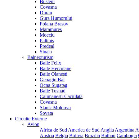
Busteni
Covasna
Durau
Gura Humorului
Poiana Brasov
Maramures
Moeciu
Paltinis
Predeal
Sinaia
Balneoturism
Baile Felix
Baile Herculane
Baile Olanesti
Geoagiu Bai
Ocna Sugatag
Baile Tusnad
Calimanesti-Caciulata
Covasna
Slanic Moldova
Sovata
Circuite Externe
Avion
Africa de Sud
America de Sud
Anglia
Argentina
A
Austria
Belgia
Bolivia
Brazilia
Buthan
Cambogia