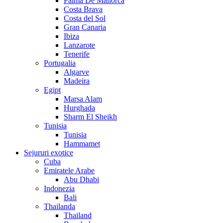
Palma De Mallorca
Costa Brava
Costa del Sol
Gran Canaria
Ibiza
Lanzarote
Tenerife
Portugalia
Algarve
Madeira
Egipt
Marsa Alam
Hurghada
Sharm El Sheikh
Tunisia
Tunisia
Hammamet
Sejururi exotice
Cuba
Emiratele Arabe
Abu Dhabi
Indonezia
Bali
Thailanda
Thailand