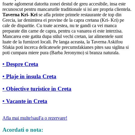
foarte aglomerat datorita zonei destul de greu accesibile, insa este
recunoscut pentru mancarurile traditionale si isi are propria clientela.
Taverna Kri- Kri
se afla printre primele restaurante de top din
Grecia, iar denimirea ei provine de la capra cretana (Kri- Kri) pe
cale de disparitie. Cu toate acestea, nu te gandi ca vei manca
preparate din carne de capra, pentru ca vanarea ei este interzisa.
Mancarea este gatita dupa stilul vechi cretan, iar alimentele sunt
luate de la furnizori locali. Pe langa aceasta, la Taverna Askifou
Sfakia poti incerca delicatesele precumsfakianes pites sau siglina si
poti cumpara miere pura (Barba Jeronymo) si branza naturala.
• Despre Creta
• Plaje in insula Creta
• Obiective turistice in Creta
• Vacante in Creta
Afla mai multe!
sau
Fa o rezervare!
Acordati o nota: