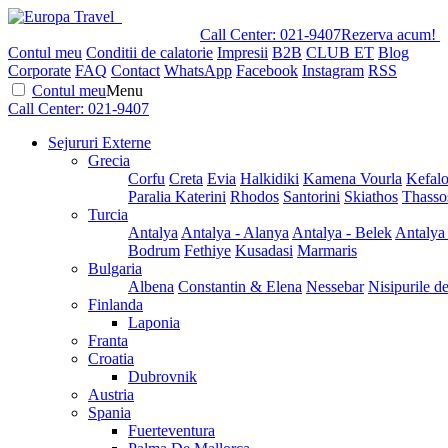
Call Center:
021-9407
Rezerva acum!
Contul meu
Conditii de calatorie
Impresii
B2B
CLUB ET
Blog
Corporate
FAQ
Contact
WhatsApp
Facebook
Instagram
RSS
Contul meu
Menu
Call Center:
021-9407
Sejururi Externe
Grecia
Corfu
Creta
Evia
Halkidiki
Kamena Vourla
Kefalo
Paralia Katerini
Rhodos
Santorini
Skiathos
Thasso
Turcia
Antalya
Antalya - Alanya
Antalya - Belek
Antalya
Bodrum
Fethiye
Kusadasi
Marmaris
Bulgaria
Albena
Constantin & Elena
Nessebar
Nisipurile d
Finlanda
Laponia
Franta
Croatia
Dubrovnik
Austria
Spania
Fuerteventura