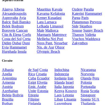
Sejururi externe
Alanya
Albena
Mauritius
Kavala
Ozdere
Paralia
Alexandroupolis
Kavarna
Kefalonia
Katerini
Hammamet
Asprovalta
Ayia
Kemer
Kusadasi
Parga
Paris
Balcic
Bali
Bansko
Lara
Larnaca
Platamonas
Preveza
Belek
Bodrum
Lefkada
Limassol
Side
Skiathos
Borovets
Cancun
Male
Mallorca
Sousse
Sunny Beach
Ctin & Elena
Corfu
Marmaris
Matemwe
Thassos
Valletta
Costa del Sol
Creta
Mellieha
Nei Pori
Vrachos
Wadduwa
Didim
Dubai
Duni
Neos Pant.
Nessebar
Zakynthos
Evia
Hammamet
Nis. de Aur
Obzor
Hurghada
Insula
Olympic Beach
Circuite
Albania
de Sud
Costa
Indochina
Nicaragua
Anglia
Rica
Croatia
Indonezia
Norvegia
Argentina
Cuba
Ecuador
Iordania
Iran
Olanda
Peru
Armenia
Egipt
Elvetia
Irlanda
Israel
Polonia
Austria
Emir. Arabe
Italia
Japonia
Portugalia
Azerbaijan
Unite
Estonia
Kenya
Kosovo
Rusia
Scotia
Belgia
Bolivia
Etiopia
Laos
Letonia
Singapore
Brazilia
Filipine
Liban
Lituania
Spania
SUA
Buthan
Finlanda
Luxemburg
Thailanda