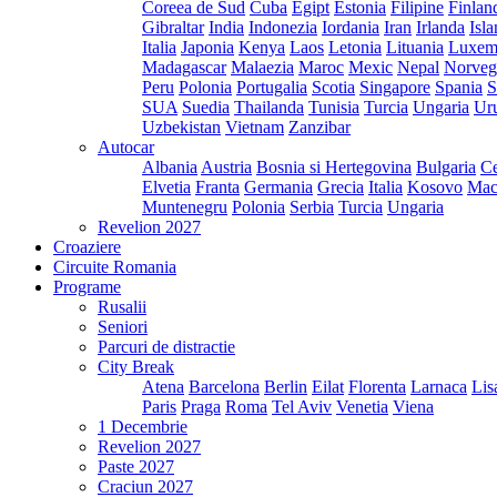
Coreea de Sud
Cuba
Egipt
Estonia
Filipine
Finlan
Gibraltar
India
Indonezia
Iordania
Iran
Irlanda
Isl
Italia
Japonia
Kenya
Laos
Letonia
Lituania
Luxem
Madagascar
Malaezia
Maroc
Mexic
Nepal
Norveg
Peru
Polonia
Portugalia
Scotia
Singapore
Spania
S
SUA
Suedia
Thailanda
Tunisia
Turcia
Ungaria
Ur
Uzbekistan
Vietnam
Zanzibar
Autocar
Albania
Austria
Bosnia si Hertegovina
Bulgaria
Ce
Elvetia
Franta
Germania
Grecia
Italia
Kosovo
Mac
Muntenegru
Polonia
Serbia
Turcia
Ungaria
Revelion 2027
Croaziere
Circuite Romania
Programe
Rusalii
Seniori
Parcuri de distractie
City Break
Atena
Barcelona
Berlin
Eilat
Florenta
Larnaca
Lis
Paris
Praga
Roma
Tel Aviv
Venetia
Viena
1 Decembrie
Revelion 2027
Paste 2027
Craciun 2027