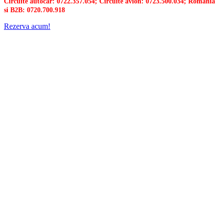
Circuite autocar: 0722.357.054; Circuite avion: 0723.500.034; Romania
si B2B: 0720.700.918
Rezerva acum!