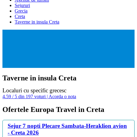
Sejururi
Grecia
Creta
Taverne in insula Creta
Taverne in insula Creta
Localuri cu specific grecesc
4.59 / 5 din 197 voturi | Acorda o nota
Ofertele Europa Travel in Creta
Sejur 7 nopti Plecare Sambata-Heraklion avion
- Creta 2026