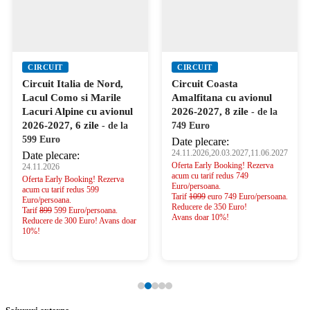
CIRCUIT
CIRCUIT
Circuit Italia de Nord,
Circuit Coasta
Lacul Como si Marile
Amalfitana cu avionul
Lacuri Alpine cu avionul
2026-2027, 8 zile
- de la
2026-2027, 6 zile
- de la
749 Euro
599 Euro
Date plecare:
24.11.2026,20.03.2027,11.06.2027
Date plecare:
Oferta Early Booking! Rezerva
24.11.2026
acum cu tarif redus 749
Oferta Early Booking! Rezerva
Euro/persoana.
acum cu tarif redus 599
Tarif
1099
euro 749 Euro/persoana.
Euro/persoana.
Reducere de 350 Euro!
Tarif
899
599 Euro/persoana.
Avans doar 10%!
Reducere de 300 Euro! Avans doar
10%!