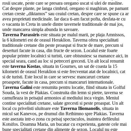
rosii uscate, peste care se presara oregano uscat si ulei de masline.
Cat despre plante, pe langa cimbrul, oregano si maghiran, pe pamant
cretan creste „diktamos” sau ceaiul cretan, despre care se spune ca ar
avea proprietati medicinale. Iar daca ti-am facut pofta, desfata-te cu
o vacanta in Creta in unele dintre tavernele traditionale de mai jos,
unde mancarea simpla abunda in savoare.
Taverna Parassiris
este situata pe malul marii, pe plaja Amnissos,
la 6 kilometri est de orasul Heraklion. Taverna ofera specialitati
traditionale cretane din peste proaspat si fructe de mare, precum si
deserturi facute in casa, din fructe de sezon. Localul este foarte
popular printre localnici si turisti, care obisnuiesc sa manance aici, in
special seara, cand au loc si petreceri grecesti. Un alt local renumit
este
taverna Kostas
, situata in Gournes, un sat de coasta la 15
kilometri de orasul Heraklion si este frecventat atat de localnici, cat
si de turisti. Este locul in care se servesc mancaruri cretane
proaspete, facute in casa, precum si mancaruri internationale.
T
averna Galini
este renumita pentru locatie, fiind situata in Golful
Souda, la vest de Plakias. Construita din lemn si pietre, taverna se
camufleaza in peisajul armonios al mediului inca virgin. Meniul
contine specialitati cretane, salate grecesti si peste proaspat. Un alt
local cu privelisti uluitoare este
Taverna Iliomanolis
, situata in
micul sat Kanevos, pe drumul din Rethimno spre Plakias. Taverna
este asezata intr-o zona cu peisaj spectaculos, inaintea defileului
Kotsifos. Doamna Maria, un bucatar cu experienta, gateste cele mai
bune specialitati cretane din alimente de sezon. Localul nu este