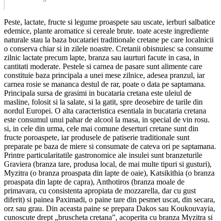
Peste, lactate, fructe si legume proaspete sau uscate, ierburi salbatice
edemice, plante aromatice si cereale brute. toate aceste ingrediente
naturale stau la baza bucatariei traditionale cretane pe care localnicii
o conserva chiar si in zilele noastre. Cretanii obisnuiesc sa consume
zilnic lactate precum lapte, branza sau iaurturi facute in casa, in
cantitati moderate. Pestele si carnea de pasare sunt alimente care
constituie baza principala a unei mese zilnice, adesea pranzul, iar
carnea rosie se mananca destul de rar, poate o data pe saptamana.
Principala sursa de grasimi in bucataria cretana este uleiul de
masline, folosit si la salate, si la gatit, spre deosebire de tarile din
nordul Europei. O alta caracteristica esentiala in bucataria cretana
este consumul unui pahar de alcool la masa, in special de vin rosu.
si, in cele din urma, cele mai comune deserturi cretane sunt din
fructe poroaspete, iar produsele de patiserie traditionale sunt
preparate pe baza de miere si consumate de cateva ori pe saptamana.
Printre particularitatile gastronomice ale insulei sunt branzeturile
Graviera (branza tare, produsa local, de mai multe tipuri si gusturi),
Myzitra (o branza proaspata din lapte de oaie), Katsikithia (o branza
proaspata din lapte de capra), Anthotiros (branza moale de
primavara, cu consistenta apropiata de mozzarella, dar cu gust
diferit) si painea Paximadi, o paine tare din pesmet uscat, din secara,
orz sau grau. Din aceasta paine se prepara Dakos sau Koukouvayia,
cunoscute drept „bruscheta cretana”, acoperita cu branza Myzitra si