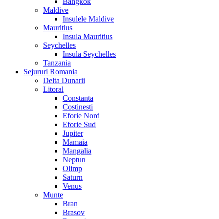
Bangkok
Maldive
Insulele Maldive
Mauritius
Insula Mauritius
Seychelles
Insula Seychelles
Tanzania
Sejururi Romania
Delta Dunarii
Litoral
Constanta
Costinesti
Eforie Nord
Eforie Sud
Jupiter
Mamaia
Mangalia
Neptun
Olimp
Saturn
Venus
Munte
Bran
Brasov