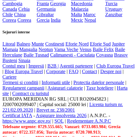
Cambogia
Franta
Georgia
Macedonia
Turcia
Canada
Cehia
Germania
Malaezia
Uruguay
Chile
China
Gibraltar
Malta
Maroc
Zanzibar
Coreea
Coreea
Grecia
India
Mexic
Nepal
Sejururi interne
Litoral
Balneo
Munte
Costinesti
Eforie Nord
Eforie Sud
Jupiter
Mamaia
Mangalia
Neptun
Vama Veche
Venus
Baile Felix
Baile
Herculane
Baile Tusnad
Calimanesti - Caciulata
Covasna
Brasov
Busteni
Sinaia
Contul meu
|
Impresii
|
B2B |
Agentii partenere
|
Club Europa Travel
|
Blog Europa Travel
|
Corporate
|
FAQ
|
Contact
|
Despre noi
|
Cariere
Termeni si conditii
|
Informatii utile
|
Protectia datelor personale
|
Regulament campanii
|
Asigurari calatorie
|
Taxe hoteliere
|
Harta
site
|
Contract cu turistul
EUROPA MERIDIAN RG SRL
|
CUI RO20945823
|
J2007002099407
|
Capital social: 25000 lei
|
Licenta turism nr.
221/02.09.2020
|
Brevet nr. 238/2001
Certificat IATA
-
Asigurare insolventa 2026
|
A.N.P.C.
-
https://www.anpc.gov.ro/
|
SOL
|
Reglementare A.N.P.C
Telefoane urgente: 0729.555.665; Vanzari: 0733.083.984; Grecia
autocar: 0722.357.056; Turcia autocar: 0720.700.913;