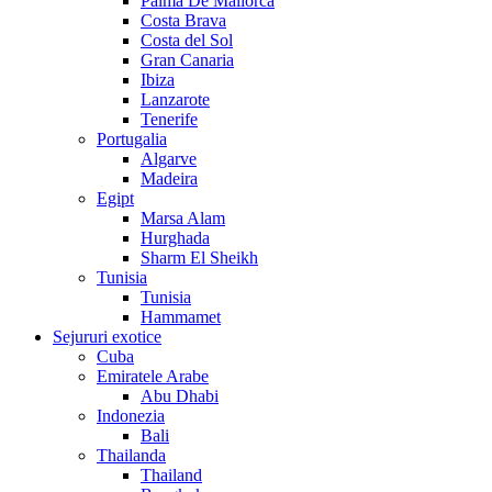
Palma De Mallorca
Costa Brava
Costa del Sol
Gran Canaria
Ibiza
Lanzarote
Tenerife
Portugalia
Algarve
Madeira
Egipt
Marsa Alam
Hurghada
Sharm El Sheikh
Tunisia
Tunisia
Hammamet
Sejururi exotice
Cuba
Emiratele Arabe
Abu Dhabi
Indonezia
Bali
Thailanda
Thailand