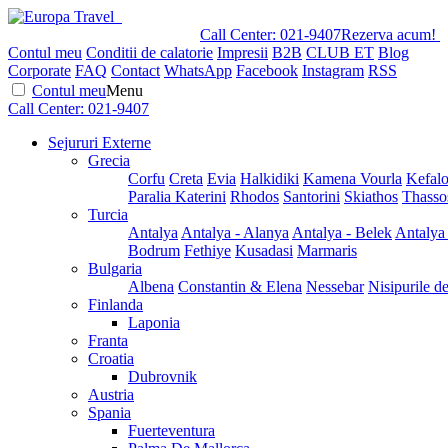
Call Center:
021-9407
Rezerva acum!
Contul meu
Conditii de calatorie
Impresii
B2B
CLUB ET
Blog
Corporate
FAQ
Contact
WhatsApp
Facebook
Instagram
RSS
Contul meu
Menu
Call Center:
021-9407
Sejururi Externe
Grecia
Corfu
Creta
Evia
Halkidiki
Kamena Vourla
Kefalo
Paralia Katerini
Rhodos
Santorini
Skiathos
Thasso
Turcia
Antalya
Antalya - Alanya
Antalya - Belek
Antalya
Bodrum
Fethiye
Kusadasi
Marmaris
Bulgaria
Albena
Constantin & Elena
Nessebar
Nisipurile d
Finlanda
Laponia
Franta
Croatia
Dubrovnik
Austria
Spania
Fuerteventura