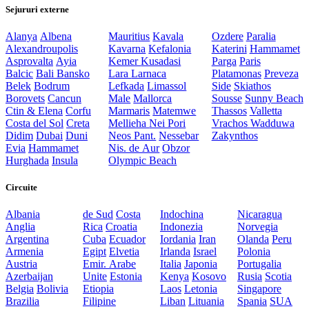
Sejururi externe
Alanya
Albena
Mauritius
Kavala
Ozdere
Paralia
Alexandroupolis
Kavarna
Kefalonia
Katerini
Hammamet
Asprovalta
Ayia
Kemer
Kusadasi
Parga
Paris
Balcic
Bali
Bansko
Lara
Larnaca
Platamonas
Preveza
Belek
Bodrum
Lefkada
Limassol
Side
Skiathos
Borovets
Cancun
Male
Mallorca
Sousse
Sunny Beach
Ctin & Elena
Corfu
Marmaris
Matemwe
Thassos
Valletta
Costa del Sol
Creta
Mellieha
Nei Pori
Vrachos
Wadduwa
Didim
Dubai
Duni
Neos Pant.
Nessebar
Zakynthos
Evia
Hammamet
Nis. de Aur
Obzor
Hurghada
Insula
Olympic Beach
Circuite
Albania
de Sud
Costa
Indochina
Nicaragua
Anglia
Rica
Croatia
Indonezia
Norvegia
Argentina
Cuba
Ecuador
Iordania
Iran
Olanda
Peru
Armenia
Egipt
Elvetia
Irlanda
Israel
Polonia
Austria
Emir. Arabe
Italia
Japonia
Portugalia
Azerbaijan
Unite
Estonia
Kenya
Kosovo
Rusia
Scotia
Belgia
Bolivia
Etiopia
Laos
Letonia
Singapore
Brazilia
Filipine
Liban
Lituania
Spania
SUA