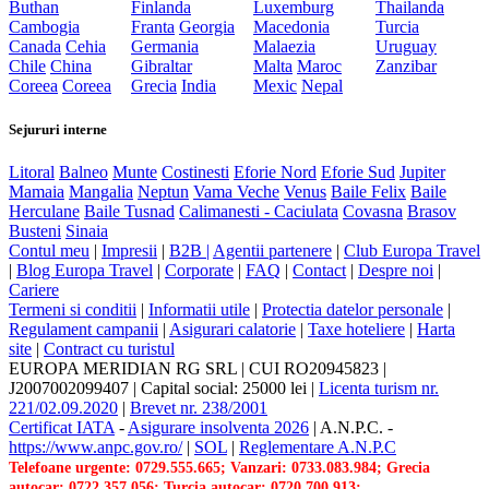
Buthan
Finlanda
Luxemburg
Thailanda
Cambogia
Franta
Georgia
Macedonia
Turcia
Canada
Cehia
Germania
Malaezia
Uruguay
Chile
China
Gibraltar
Malta
Maroc
Zanzibar
Coreea
Coreea
Grecia
India
Mexic
Nepal
Sejururi interne
Litoral
Balneo
Munte
Costinesti
Eforie Nord
Eforie Sud
Jupiter
Mamaia
Mangalia
Neptun
Vama Veche
Venus
Baile Felix
Baile
Herculane
Baile Tusnad
Calimanesti - Caciulata
Covasna
Brasov
Busteni
Sinaia
Contul meu
|
Impresii
|
B2B |
Agentii partenere
|
Club Europa Travel
|
Blog Europa Travel
|
Corporate
|
FAQ
|
Contact
|
Despre noi
|
Cariere
Termeni si conditii
|
Informatii utile
|
Protectia datelor personale
|
Regulament campanii
|
Asigurari calatorie
|
Taxe hoteliere
|
Harta
site
|
Contract cu turistul
EUROPA MERIDIAN RG SRL
|
CUI RO20945823
|
J2007002099407
|
Capital social: 25000 lei
|
Licenta turism nr.
221/02.09.2020
|
Brevet nr. 238/2001
Certificat IATA
-
Asigurare insolventa 2026
|
A.N.P.C.
-
https://www.anpc.gov.ro/
|
SOL
|
Reglementare A.N.P.C
Telefoane urgente: 0729.555.665; Vanzari: 0733.083.984; Grecia
autocar: 0722.357.056; Turcia autocar: 0720.700.913;