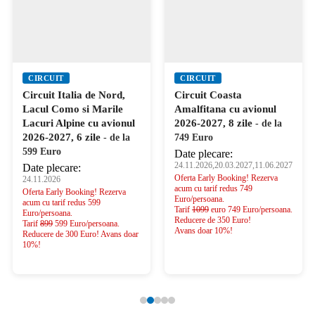
CIRCUIT
CIRCUIT
Circuit Italia de Nord,
Circuit Coasta
Lacul Como si Marile
Amalfitana cu avionul
Lacuri Alpine cu avionul
2026-2027, 8 zile
- de la
2026-2027, 6 zile
- de la
749 Euro
599 Euro
Date plecare:
24.11.2026,20.03.2027,11.06.2027
Date plecare:
Oferta Early Booking! Rezerva
24.11.2026
acum cu tarif redus 749
Oferta Early Booking! Rezerva
Euro/persoana.
acum cu tarif redus 599
Tarif
1099
euro 749 Euro/persoana.
Euro/persoana.
Reducere de 350 Euro!
Tarif
899
599 Euro/persoana.
Avans doar 10%!
Reducere de 300 Euro! Avans doar
10%!