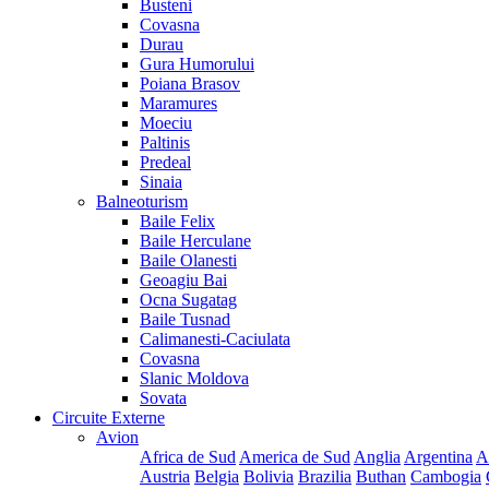
Busteni
Covasna
Durau
Gura Humorului
Poiana Brasov
Maramures
Moeciu
Paltinis
Predeal
Sinaia
Balneoturism
Baile Felix
Baile Herculane
Baile Olanesti
Geoagiu Bai
Ocna Sugatag
Baile Tusnad
Calimanesti-Caciulata
Covasna
Slanic Moldova
Sovata
Circuite Externe
Avion
Africa de Sud
America de Sud
Anglia
Argentina
A
Austria
Belgia
Bolivia
Brazilia
Buthan
Cambogia