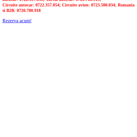
Circuite autocar: 0722.357.054; Circuite avion: 0723.500.034; Romania
si B2B: 0720.700.918
Rezerva acum!