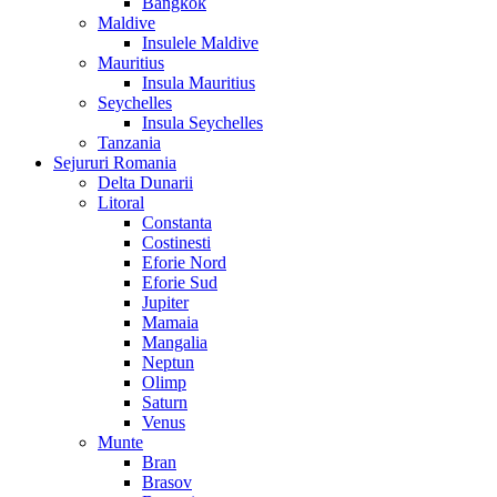
Bangkok
Maldive
Insulele Maldive
Mauritius
Insula Mauritius
Seychelles
Insula Seychelles
Tanzania
Sejururi Romania
Delta Dunarii
Litoral
Constanta
Costinesti
Eforie Nord
Eforie Sud
Jupiter
Mamaia
Mangalia
Neptun
Olimp
Saturn
Venus
Munte
Bran
Brasov