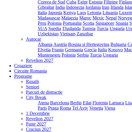
Coreea de Sud
Cuba
Egipt
Estonia
Filipine
Finlan
Gibraltar
India
Indonezia
Iordania
Iran
Irlanda
Isl
Italia
Japonia
Kenya
Laos
Letonia
Lituania
Luxem
Madagascar
Malaezia
Maroc
Mexic
Nepal
Norveg
Peru
Polonia
Portugalia
Scotia
Singapore
Spania
S
SUA
Suedia
Thailanda
Tunisia
Turcia
Ungaria
Ur
Uzbekistan
Vietnam
Zanzibar
Autocar
Albania
Austria
Bosnia si Hertegovina
Bulgaria
Ce
Elvetia
Franta
Germania
Grecia
Italia
Kosovo
Mac
Muntenegru
Polonia
Serbia
Turcia
Ungaria
Revelion 2027
Croaziere
Circuite Romania
Programe
Rusalii
Seniori
Parcuri de distractie
City Break
Atena
Barcelona
Berlin
Eilat
Florenta
Larnaca
Lis
Paris
Praga
Roma
Tel Aviv
Venetia
Viena
1 Decembrie
Revelion 2027
Paste 2027
Craciun 2027