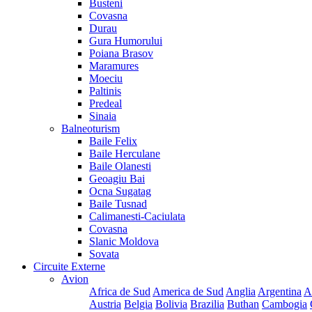
Busteni
Covasna
Durau
Gura Humorului
Poiana Brasov
Maramures
Moeciu
Paltinis
Predeal
Sinaia
Balneoturism
Baile Felix
Baile Herculane
Baile Olanesti
Geoagiu Bai
Ocna Sugatag
Baile Tusnad
Calimanesti-Caciulata
Covasna
Slanic Moldova
Sovata
Circuite Externe
Avion
Africa de Sud
America de Sud
Anglia
Argentina
A
Austria
Belgia
Bolivia
Brazilia
Buthan
Cambogia