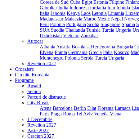
Coreea de Sud
Cuba
Egipt
Estonia
Filipine
Finlan
Gibraltar
India
Indonezia
Iordania
Iran
Irlanda
Isl
Italia
Japonia
Kenya
Laos
Letonia
Lituania
Luxem
Madagascar
Malaezia
Maroc
Mexic
Nepal
Norveg
Peru
Polonia
Portugalia
Scotia
Singapore
Spania
S
SUA
Suedia
Thailanda
Tunisia
Turcia
Ungaria
Ur
Uzbekistan
Vietnam
Zanzibar
Autocar
Albania
Austria
Bosnia si Hertegovina
Bulgaria
Ce
Elvetia
Franta
Germania
Grecia
Italia
Kosovo
Mac
Muntenegru
Polonia
Serbia
Turcia
Ungaria
Revelion 2027
Croaziere
Circuite Romania
Programe
Rusalii
Seniori
Parcuri de distractie
City Break
Atena
Barcelona
Berlin
Eilat
Florenta
Larnaca
Lis
Paris
Praga
Roma
Tel Aviv
Venetia
Viena
1 Decembrie
Revelion 2027
Paste 2027
Craciun 2027