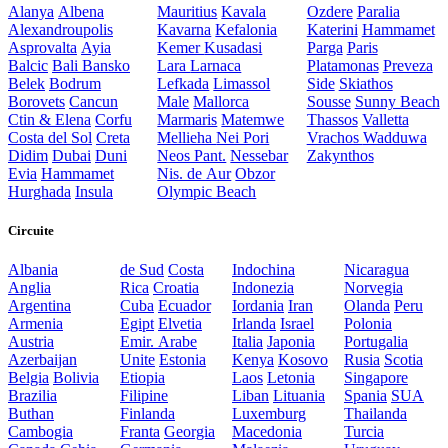
Alanya
Albena
Mauritius
Kavala
Ozdere
Paralia
Alexandroupolis
Kavarna
Kefalonia
Katerini
Hammamet
Asprovalta
Ayia
Kemer
Kusadasi
Parga
Paris
Balcic
Bali
Bansko
Lara
Larnaca
Platamonas
Preveza
Belek
Bodrum
Lefkada
Limassol
Side
Skiathos
Borovets
Cancun
Male
Mallorca
Sousse
Sunny Beach
Ctin & Elena
Corfu
Marmaris
Matemwe
Thassos
Valletta
Costa del Sol
Creta
Mellieha
Nei Pori
Vrachos
Wadduwa
Didim
Dubai
Duni
Neos Pant.
Nessebar
Zakynthos
Evia
Hammamet
Nis. de Aur
Obzor
Hurghada
Insula
Olympic Beach
Circuite
Albania
de Sud
Costa
Indochina
Nicaragua
Anglia
Rica
Croatia
Indonezia
Norvegia
Argentina
Cuba
Ecuador
Iordania
Iran
Olanda
Peru
Armenia
Egipt
Elvetia
Irlanda
Israel
Polonia
Austria
Emir. Arabe
Italia
Japonia
Portugalia
Azerbaijan
Unite
Estonia
Kenya
Kosovo
Rusia
Scotia
Belgia
Bolivia
Etiopia
Laos
Letonia
Singapore
Brazilia
Filipine
Liban
Lituania
Spania
SUA
Buthan
Finlanda
Luxemburg
Thailanda
Cambogia
Franta
Georgia
Macedonia
Turcia