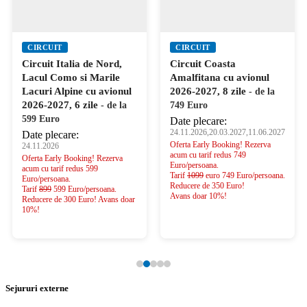
CIRCUIT
CIRCUIT
Circuit Italia de Nord,
Circuit Coasta
Lacul Como si Marile
Amalfitana cu avionul
Lacuri Alpine cu avionul
2026-2027, 8 zile
- de la
2026-2027, 6 zile
- de la
749 Euro
599 Euro
Date plecare:
24.11.2026,20.03.2027,11.06.2027
Date plecare:
Oferta Early Booking! Rezerva
24.11.2026
acum cu tarif redus 749
Oferta Early Booking! Rezerva
Euro/persoana.
acum cu tarif redus 599
Tarif
1099
euro 749 Euro/persoana.
Euro/persoana.
Reducere de 350 Euro!
Tarif
899
599 Euro/persoana.
Avans doar 10%!
Reducere de 300 Euro! Avans doar
10%!
Sejururi externe