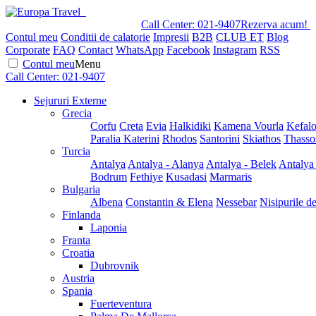
Call Center:
021-9407
Rezerva acum!
Contul meu
Conditii de calatorie
Impresii
B2B
CLUB ET
Blog
Corporate
FAQ
Contact
WhatsApp
Facebook
Instagram
RSS
Contul meu
Menu
Call Center:
021-9407
Sejururi Externe
Grecia
Corfu
Creta
Evia
Halkidiki
Kamena Vourla
Kefalo
Paralia Katerini
Rhodos
Santorini
Skiathos
Thasso
Turcia
Antalya
Antalya - Alanya
Antalya - Belek
Antalya
Bodrum
Fethiye
Kusadasi
Marmaris
Bulgaria
Albena
Constantin & Elena
Nessebar
Nisipurile d
Finlanda
Laponia
Franta
Croatia
Dubrovnik
Austria
Spania
Fuerteventura