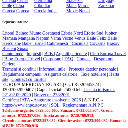
Canada
Cehia
Germania
Malaezia
Uruguay
Chile
China
Gibraltar
Malta
Maroc
Zanzibar
Coreea
Coreea
Grecia
India
Mexic
Nepal
Sejururi interne
Litoral
Balneo
Munte
Costinesti
Eforie Nord
Eforie Sud
Jupiter
Mamaia
Mangalia
Neptun
Vama Veche
Venus
Baile Felix
Baile
Herculane
Baile Tusnad
Calimanesti - Caciulata
Covasna
Brasov
Busteni
Sinaia
Contul meu
|
Impresii
|
B2B |
Agentii partenere
|
Club Europa Travel
|
Blog Europa Travel
|
Corporate
|
FAQ
|
Contact
|
Despre noi
|
Cariere
Termeni si conditii
|
Informatii utile
|
Protectia datelor personale
|
Regulament campanii
|
Asigurari calatorie
|
Taxe hoteliere
|
Harta
site
|
Contract cu turistul
EUROPA MERIDIAN RG SRL
|
CUI RO20945823
|
J2007002099407
|
Capital social: 25000 lei
|
Licenta turism nr.
221/02.09.2020
|
Brevet nr. 238/2001
Certificat IATA
-
Asigurare insolventa 2026
|
A.N.P.C.
-
https://www.anpc.gov.ro/
|
SOL
|
Reglementare A.N.P.C
Telefoane urgente: 0729.555.665; Vanzari: 0733.083.984; Grecia
autocar: 0722.357.056; Turcia autocar: 0720.700.913;
Circuite autocar: 0722.357.054; Circuite avion: 0723.500.034; Romania
si B2B: 0720.700.918