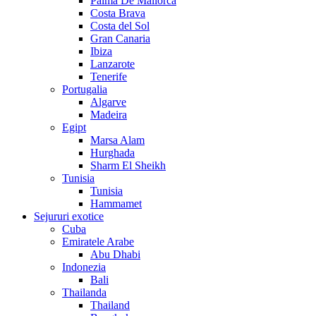
Palma De Mallorca
Costa Brava
Costa del Sol
Gran Canaria
Ibiza
Lanzarote
Tenerife
Portugalia
Algarve
Madeira
Egipt
Marsa Alam
Hurghada
Sharm El Sheikh
Tunisia
Tunisia
Hammamet
Sejururi exotice
Cuba
Emiratele Arabe
Abu Dhabi
Indonezia
Bali
Thailanda
Thailand