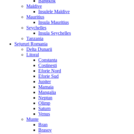
Bangkok
Maldive
Insulele Maldive
Mauritius
Insula Mauritius
Seychelles
Insula Seychelles
Tanzania
Sejururi Romania
Delta Dunarii
Litoral
Constanta
Costinesti
Eforie Nord
Eforie Sud
Jupiter
Mamaia
Mangalia
Neptun
Olimp
Saturn
Venus
Munte
Bran
Brasov