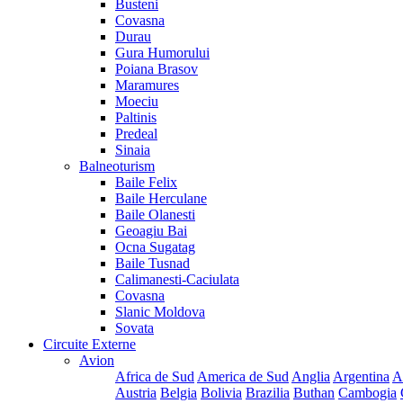
Busteni
Covasna
Durau
Gura Humorului
Poiana Brasov
Maramures
Moeciu
Paltinis
Predeal
Sinaia
Balneoturism
Baile Felix
Baile Herculane
Baile Olanesti
Geoagiu Bai
Ocna Sugatag
Baile Tusnad
Calimanesti-Caciulata
Covasna
Slanic Moldova
Sovata
Circuite Externe
Avion
Africa de Sud
America de Sud
Anglia
Argentina
A
Austria
Belgia
Bolivia
Brazilia
Buthan
Cambogia