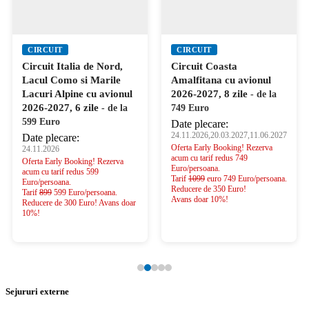
CIRCUIT
CIRCUIT
Circuit Italia de Nord,
Circuit Coasta
Lacul Como si Marile
Amalfitana cu avionul
Lacuri Alpine cu avionul
2026-2027, 8 zile
- de la
2026-2027, 6 zile
- de la
749 Euro
599 Euro
Date plecare:
24.11.2026,20.03.2027,11.06.2027
Date plecare:
Oferta Early Booking! Rezerva
24.11.2026
acum cu tarif redus 749
Oferta Early Booking! Rezerva
Euro/persoana.
acum cu tarif redus 599
Tarif
1099
euro 749 Euro/persoana.
Euro/persoana.
Reducere de 350 Euro!
Tarif
899
599 Euro/persoana.
Avans doar 10%!
Reducere de 300 Euro! Avans doar
10%!
Sejururi externe