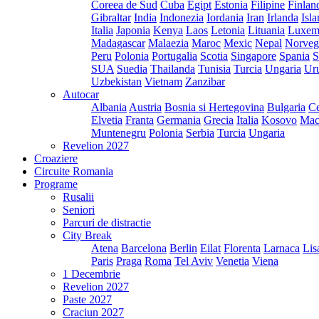
Coreea de Sud
Cuba
Egipt
Estonia
Filipine
Finlan
Gibraltar
India
Indonezia
Iordania
Iran
Irlanda
Isl
Italia
Japonia
Kenya
Laos
Letonia
Lituania
Luxem
Madagascar
Malaezia
Maroc
Mexic
Nepal
Norveg
Peru
Polonia
Portugalia
Scotia
Singapore
Spania
S
SUA
Suedia
Thailanda
Tunisia
Turcia
Ungaria
Ur
Uzbekistan
Vietnam
Zanzibar
Autocar
Albania
Austria
Bosnia si Hertegovina
Bulgaria
Ce
Elvetia
Franta
Germania
Grecia
Italia
Kosovo
Mac
Muntenegru
Polonia
Serbia
Turcia
Ungaria
Revelion 2027
Croaziere
Circuite Romania
Programe
Rusalii
Seniori
Parcuri de distractie
City Break
Atena
Barcelona
Berlin
Eilat
Florenta
Larnaca
Lis
Paris
Praga
Roma
Tel Aviv
Venetia
Viena
1 Decembrie
Revelion 2027
Paste 2027
Craciun 2027