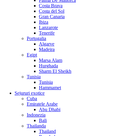
Palma De Mallorca
Costa Brava
Costa del Sol
Gran Canaria
Ibiza
Lanzarote
Tenerife
Portugalia
Algarve
Madeira
Egipt
Marsa Alam
Hurghada
Sharm El Sheikh
Tunisia
Tunisia
Hammamet
Sejururi exotice
Cuba
Emiratele Arabe
Abu Dhabi
Indonezia
Bali
Thailanda
Thailand