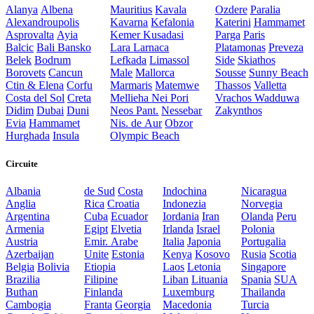
Alanya
Albena
Mauritius
Kavala
Ozdere
Paralia
Alexandroupolis
Kavarna
Kefalonia
Katerini
Hammamet
Asprovalta
Ayia
Kemer
Kusadasi
Parga
Paris
Balcic
Bali
Bansko
Lara
Larnaca
Platamonas
Preveza
Belek
Bodrum
Lefkada
Limassol
Side
Skiathos
Borovets
Cancun
Male
Mallorca
Sousse
Sunny Beach
Ctin & Elena
Corfu
Marmaris
Matemwe
Thassos
Valletta
Costa del Sol
Creta
Mellieha
Nei Pori
Vrachos
Wadduwa
Didim
Dubai
Duni
Neos Pant.
Nessebar
Zakynthos
Evia
Hammamet
Nis. de Aur
Obzor
Hurghada
Insula
Olympic Beach
Circuite
Albania
de Sud
Costa
Indochina
Nicaragua
Anglia
Rica
Croatia
Indonezia
Norvegia
Argentina
Cuba
Ecuador
Iordania
Iran
Olanda
Peru
Armenia
Egipt
Elvetia
Irlanda
Israel
Polonia
Austria
Emir. Arabe
Italia
Japonia
Portugalia
Azerbaijan
Unite
Estonia
Kenya
Kosovo
Rusia
Scotia
Belgia
Bolivia
Etiopia
Laos
Letonia
Singapore
Brazilia
Filipine
Liban
Lituania
Spania
SUA
Buthan
Finlanda
Luxemburg
Thailanda
Cambogia
Franta
Georgia
Macedonia
Turcia