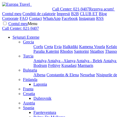
Call Center:
021-9407
Rezerva acum!
Contul meu
Conditii de calatorie
Impresii
B2B
CLUB ET
Blog
Corporate
FAQ
Contact
WhatsApp
Facebook
Instagram
RSS
Contul meu
Menu
Call Center:
021-9407
Sejururi Externe
Grecia
Corfu
Creta
Evia
Halkidiki
Kamena Vourla
Kefalo
Paralia Katerini
Rhodos
Santorini
Skiathos
Thasso
Turcia
Antalya
Antalya - Alanya
Antalya - Belek
Antalya
Bodrum
Fethiye
Kusadasi
Marmaris
Bulgaria
Albena
Constantin & Elena
Nessebar
Nisipurile d
Finlanda
Laponia
Franta
Croatia
Dubrovnik
Austria
Spania
Fuerteventura