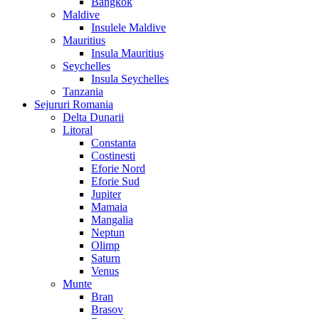
Bangkok
Maldive
Insulele Maldive
Mauritius
Insula Mauritius
Seychelles
Insula Seychelles
Tanzania
Sejururi Romania
Delta Dunarii
Litoral
Constanta
Costinesti
Eforie Nord
Eforie Sud
Jupiter
Mamaia
Mangalia
Neptun
Olimp
Saturn
Venus
Munte
Bran
Brasov