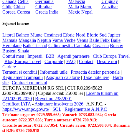
Canada
Cehia
Germania
Malaezia
Uruguay
Chile
China
Gibraltar
Malta
Maroc
Zanzibar
Coreea
Coreea
Grecia
India
Mexic
Nepal
Sejururi interne
Litoral
Balneo
Munte
Costinesti
Eforie Nord
Eforie Sud
Jupiter
Mamaia
Mangalia
Neptun
Vama Veche
Venus
Baile Felix
Baile
Herculane
Baile Tusnad
Calimanesti - Caciulata
Covasna
Brasov
Busteni
Sinaia
Contul meu
|
Impresii
|
B2B |
Agentii partenere
|
Club Europa Travel
|
Blog Europa Travel
|
Corporate
|
FAQ
|
Contact
|
Despre noi
|
Cariere
Termeni si conditii
|
Informatii utile
|
Protectia datelor personale
|
Regulament campanii
|
Asigurari calatorie
|
Taxe hoteliere
|
Harta
site
|
Contract cu turistul
EUROPA MERIDIAN RG SRL
|
CUI RO20945823
|
J2007002099407
|
Capital social: 25000 lei
|
Licenta turism nr.
221/02.09.2020
|
Brevet nr. 238/2001
Certificat IATA
-
Asigurare insolventa 2026
|
A.N.P.C.
-
https://www.anpc.gov.ro/
|
SOL
|
Reglementare A.N.P.C
Telefoane urgente: 0729.555.665; Vanzari: 0733.083.984; Grecia
autocar: 0722.357.056; Turcia autocar: 0720.700.913;
Circuite autocar: 0722.357.054; Circuite avion: 0723.500.034; Romania
si B2B: 0720.700.918