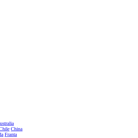
ustralia
Chile
China
da
Franta