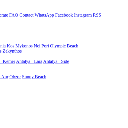
rate
FAQ
Contact
WhatsApp
Facebook
Instagram
RSS
nia
Kos
Mykonos
Nei Pori
Olympic Beach
s
Zakynthos
 - Kemer
Antalya - Lara
Antalya - Side
e Aur
Obzor
Sunny Beach