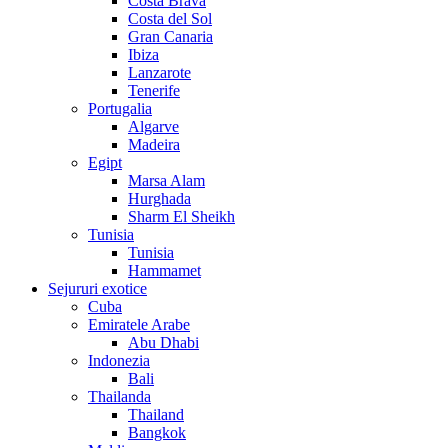
Costa Brava
Costa del Sol
Gran Canaria
Ibiza
Lanzarote
Tenerife
Portugalia
Algarve
Madeira
Egipt
Marsa Alam
Hurghada
Sharm El Sheikh
Tunisia
Tunisia
Hammamet
Sejururi exotice
Cuba
Emiratele Arabe
Abu Dhabi
Indonezia
Bali
Thailanda
Thailand
Bangkok