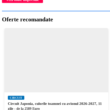
Oferte recomandate
CIRCUIT
Circuit Italia de Nord, Lacul Como si Marile Lacuri Alpine
cu avionul 2026-2027, 6 zile
- de la 599 Euro