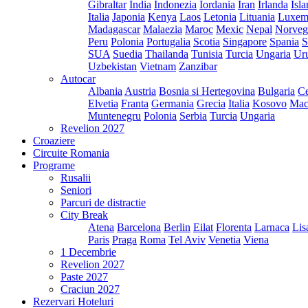
Gibraltar
India
Indonezia
Iordania
Iran
Irlanda
Isl
Italia
Japonia
Kenya
Laos
Letonia
Lituania
Luxem
Madagascar
Malaezia
Maroc
Mexic
Nepal
Norveg
Peru
Polonia
Portugalia
Scotia
Singapore
Spania
S
SUA
Suedia
Thailanda
Tunisia
Turcia
Ungaria
Ur
Uzbekistan
Vietnam
Zanzibar
Autocar
Albania
Austria
Bosnia si Hertegovina
Bulgaria
Ce
Elvetia
Franta
Germania
Grecia
Italia
Kosovo
Mac
Muntenegru
Polonia
Serbia
Turcia
Ungaria
Revelion 2027
Croaziere
Circuite Romania
Programe
Rusalii
Seniori
Parcuri de distractie
City Break
Atena
Barcelona
Berlin
Eilat
Florenta
Larnaca
Lis
Paris
Praga
Roma
Tel Aviv
Venetia
Viena
1 Decembrie
Revelion 2027
Paste 2027
Craciun 2027
Rezervari Hoteluri