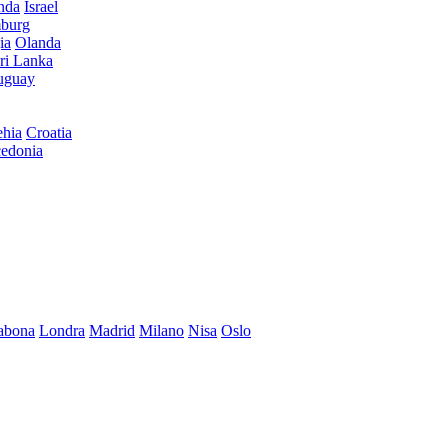
anda
Israel
burg
ia
Olanda
ri Lanka
uguay
hia
Croatia
edonia
abona
Londra
Madrid
Milano
Nisa
Oslo