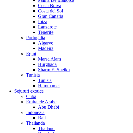
Palma De Mallorca
Costa Brava
Costa del Sol
Gran Canaria
Ibiza
Lanzarote
Tenerife
Portugalia
Algarve
Madeira
Egipt
Marsa Alam
Hurghada
Sharm El Sheikh
Tunisia
Tunisia
Hammamet
Sejururi exotice
Cuba
Emiratele Arabe
Abu Dhabi
Indonezia
Bali
Thailanda
Thailand