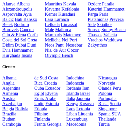
Alanya
Albena
Mauritius
Kavala
Ozdere
Paralia
Alexandroupolis
Kavarna
Kefalonia
Katerini
Hammamet
Asprovalta
Ayia
Kemer
Kusadasi
Parga
Paris
Balcic
Bali
Bansko
Lara
Larnaca
Platamonas
Preveza
Belek
Bodrum
Lefkada
Limassol
Side
Skiathos
Borovets
Cancun
Male
Mallorca
Sousse
Sunny Beach
Ctin & Elena
Corfu
Marmaris
Matemwe
Thassos
Valletta
Costa del Sol
Creta
Mellieha
Nei Pori
Vrachos
Wadduwa
Didim
Dubai
Duni
Neos Pant.
Nessebar
Zakynthos
Evia
Hammamet
Nis. de Aur
Obzor
Hurghada
Insula
Olympic Beach
Circuite
Albania
de Sud
Costa
Indochina
Nicaragua
Anglia
Rica
Croatia
Indonezia
Norvegia
Argentina
Cuba
Ecuador
Iordania
Iran
Olanda
Peru
Armenia
Egipt
Elvetia
Irlanda
Israel
Polonia
Austria
Emir. Arabe
Italia
Japonia
Portugalia
Azerbaijan
Unite
Estonia
Kenya
Kosovo
Rusia
Scotia
Belgia
Bolivia
Etiopia
Laos
Letonia
Singapore
Brazilia
Filipine
Liban
Lituania
Spania
SUA
Buthan
Finlanda
Luxemburg
Thailanda
Cambogia
Franta
Georgia
Macedonia
Turcia