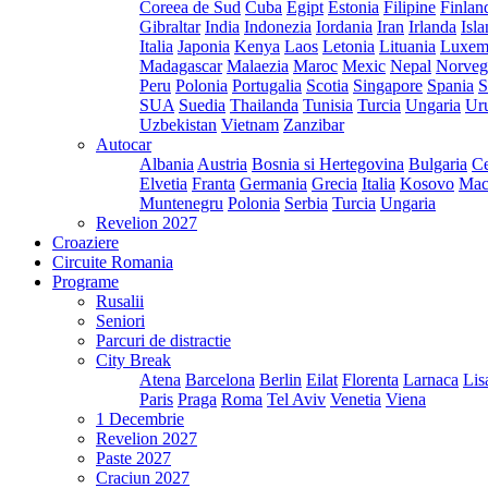
Coreea de Sud
Cuba
Egipt
Estonia
Filipine
Finlan
Gibraltar
India
Indonezia
Iordania
Iran
Irlanda
Isl
Italia
Japonia
Kenya
Laos
Letonia
Lituania
Luxem
Madagascar
Malaezia
Maroc
Mexic
Nepal
Norveg
Peru
Polonia
Portugalia
Scotia
Singapore
Spania
S
SUA
Suedia
Thailanda
Tunisia
Turcia
Ungaria
Ur
Uzbekistan
Vietnam
Zanzibar
Autocar
Albania
Austria
Bosnia si Hertegovina
Bulgaria
Ce
Elvetia
Franta
Germania
Grecia
Italia
Kosovo
Mac
Muntenegru
Polonia
Serbia
Turcia
Ungaria
Revelion 2027
Croaziere
Circuite Romania
Programe
Rusalii
Seniori
Parcuri de distractie
City Break
Atena
Barcelona
Berlin
Eilat
Florenta
Larnaca
Lis
Paris
Praga
Roma
Tel Aviv
Venetia
Viena
1 Decembrie
Revelion 2027
Paste 2027
Craciun 2027