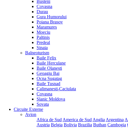
Busteni
Covasna
Durau
Gura Humorului
Poiana Brasov
Maramures
Moeciu
Paltinis
Predeal
Sinaia
Balneoturism
Baile Felix
Baile Herculane
Baile Olanesti
Geoagiu Bai
Ocna Sugatag
Baile Tusnad
Calimanesti-Caciulata
Covasna
Slanic Moldova
Sovata
Circuite Externe
Avion
Africa de Sud
America de Sud
Anglia
Argentina
A
Austria
Belgia
Bolivia
Brazilia
Buthan
Cambogia