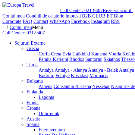
Call Center:
021-9407
Rezerva acum!
Contul meu
Conditii de calatorie
Impresii
B2B
CLUB ET
Blog
Corporate
FAQ
Contact
WhatsApp
Facebook
Instagram
RSS
Contul meu
Menu
Call Center:
021-9407
Sejururi Externe
Grecia
Corfu
Creta
Evia
Halkidiki
Kamena Vourla
Kefalo
Paralia Katerini
Rhodos
Santorini
Skiathos
Thasso
Turcia
Antalya
Antalya - Alanya
Antalya - Belek
Antalya
Bodrum
Fethiye
Kusadasi
Marmaris
Bulgaria
Albena
Constantin & Elena
Nessebar
Nisipurile d
Finlanda
Laponia
Franta
Croatia
Dubrovnik
Austria
Spania
Fuerteventura