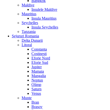
Bangkok
Maldive
Insulele Maldive
Mauritius
Insula Mauritius
Seychelles
Insula Seychelles
Tanzania
Sejururi Romania
Delta Dunarii
Litoral
Constanta
Costinesti
Eforie Nord
Eforie Sud
Jupiter
Mamaia
Mangalia
Neptun
Olimp
Saturn
Venus
Munte
Bran
Brasov