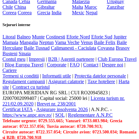
Canada
Cehia
Germania
Malaezia
Uruguay
Chile
China
Gibraltar
Malta
Maroc
Zanzibar
Coreea
Coreea
Grecia
India
Mexic
Nepal
Sejururi interne
Litoral
Balneo
Munte
Costinesti
Eforie Nord
Eforie Sud
Jupiter
Mamaia
Mangalia
Neptun
Vama Veche
Venus
Baile Felix
Baile
Herculane
Baile Tusnad
Calimanesti - Caciulata
Covasna
Brasov
Busteni
Sinaia
Contul meu
|
Impresii
|
B2B |
Agentii partenere
|
Club Europa Travel
|
Blog Europa Travel
|
Corporate
|
FAQ
|
Contact
|
Despre noi
|
Cariere
Termeni si conditii
|
Informatii utile
|
Protectia datelor personale
|
Regulament campanii
|
Asigurari calatorie
|
Taxe hoteliere
|
Harta
site
|
Contract cu turistul
EUROPA MERIDIAN RG SRL
|
CUI RO20945823
|
J2007002099407
|
Capital social: 25000 lei
|
Licenta turism nr.
221/02.09.2020
|
Brevet nr. 238/2001
Certificat IATA
-
Asigurare insolventa 2026
|
A.N.P.C.
-
https://www.anpc.gov.ro/
|
SOL
|
Reglementare A.N.P.C
Telefoane urgente: 0729.555.665; Vanzari: 0733.083.984; Grecia
autocar: 0722.357.056; Turcia autocar: 0720.700.913;
Circuite autocar: 0722.357.054; Circuite avion: 0723.500.034; Romania
si B2B: 0720.700.918