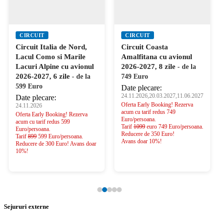
CIRCUIT
CIRCUIT
Circuit Italia de Nord,
Circuit Coasta
Lacul Como si Marile
Amalfitana cu avionul
Lacuri Alpine cu avionul
2026-2027, 8 zile
- de la
2026-2027, 6 zile
- de la
749 Euro
599 Euro
Date plecare:
24.11.2026,20.03.2027,11.06.2027
Date plecare:
Oferta Early Booking! Rezerva
24.11.2026
acum cu tarif redus 749
Oferta Early Booking! Rezerva
Euro/persoana.
acum cu tarif redus 599
Tarif
1099
euro 749 Euro/persoana.
Euro/persoana.
Reducere de 350 Euro!
Tarif
899
599 Euro/persoana.
Avans doar 10%!
Reducere de 300 Euro! Avans doar
10%!
Sejururi externe