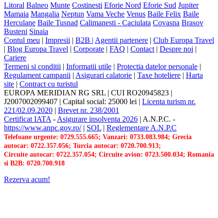
Litoral
Balneo
Munte
Costinesti
Eforie Nord
Eforie Sud
Jupiter
Mamaia
Mangalia
Neptun
Vama Veche
Venus
Baile Felix
Baile
Herculane
Baile Tusnad
Calimanesti - Caciulata
Covasna
Brasov
Busteni
Sinaia
Contul meu
|
Impresii
|
B2B |
Agentii partenere
|
Club Europa Travel
|
Blog Europa Travel
|
Corporate
|
FAQ
|
Contact
|
Despre noi
|
Cariere
Termeni si conditii
|
Informatii utile
|
Protectia datelor personale
|
Regulament campanii
|
Asigurari calatorie
|
Taxe hoteliere
|
Harta
site
|
Contract cu turistul
EUROPA MERIDIAN RG SRL
|
CUI RO20945823
|
J2007002099407
|
Capital social: 25000 lei
|
Licenta turism nr.
221/02.09.2020
|
Brevet nr. 238/2001
Certificat IATA
-
Asigurare insolventa 2026
|
A.N.P.C.
-
https://www.anpc.gov.ro/
|
SOL
|
Reglementare A.N.P.C
Telefoane urgente: 0729.555.665; Vanzari: 0733.083.984; Grecia
autocar: 0722.357.056; Turcia autocar: 0720.700.913;
Circuite autocar: 0722.357.054; Circuite avion: 0723.500.034; Romania
si B2B: 0720.700.918
Rezerva acum!