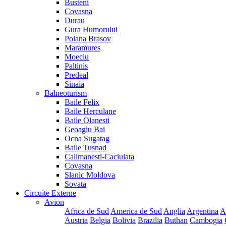
Busteni
Covasna
Durau
Gura Humorului
Poiana Brasov
Maramures
Moeciu
Paltinis
Predeal
Sinaia
Balneoturism
Baile Felix
Baile Herculane
Baile Olanesti
Geoagiu Bai
Ocna Sugatag
Baile Tusnad
Calimanesti-Caciulata
Covasna
Slanic Moldova
Sovata
Circuite Externe
Avion
Africa de Sud
America de Sud
Anglia
Argentina
A
Austria
Belgia
Bolivia
Brazilia
Buthan
Cambogia