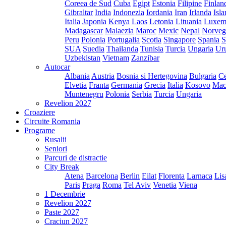
Coreea de Sud
Cuba
Egipt
Estonia
Filipine
Finlan
Gibraltar
India
Indonezia
Iordania
Iran
Irlanda
Isl
Italia
Japonia
Kenya
Laos
Letonia
Lituania
Luxem
Madagascar
Malaezia
Maroc
Mexic
Nepal
Norveg
Peru
Polonia
Portugalia
Scotia
Singapore
Spania
S
SUA
Suedia
Thailanda
Tunisia
Turcia
Ungaria
Ur
Uzbekistan
Vietnam
Zanzibar
Autocar
Albania
Austria
Bosnia si Hertegovina
Bulgaria
Ce
Elvetia
Franta
Germania
Grecia
Italia
Kosovo
Mac
Muntenegru
Polonia
Serbia
Turcia
Ungaria
Revelion 2027
Croaziere
Circuite Romania
Programe
Rusalii
Seniori
Parcuri de distractie
City Break
Atena
Barcelona
Berlin
Eilat
Florenta
Larnaca
Lis
Paris
Praga
Roma
Tel Aviv
Venetia
Viena
1 Decembrie
Revelion 2027
Paste 2027
Craciun 2027