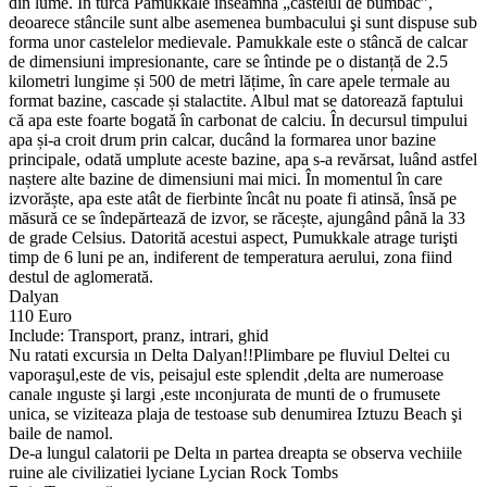
din lume. În turcă Pamukkale înseamnă „castelul de bumbac”,
deoarece stâncile sunt albe asemenea bumbacului şi sunt dispuse sub
forma unor castelelor medievale. Pamukkale este o stâncă de calcar
de dimensiuni impresionante, care se întinde pe o distanță de 2.5
kilometri lungime și 500 de metri lățime, în care apele termale au
format bazine, cascade și stalactite. Albul mat se datorează faptului
că apa este foarte bogată în carbonat de calciu. În decursul timpului
apa și-a croit drum prin calcar, ducând la formarea unor bazine
principale, odată umplute aceste bazine, apa s-a revărsat, luând astfel
naștere alte bazine de dimensiuni mai mici. În momentul în care
izvorăște, apa este atât de fierbinte încât nu poate fi atinsă, însă pe
măsură ce se îndepărtează de izvor, se răcește, ajungând până la 33
de grade Celsius. Datorită acestui aspect, Pumukkale atrage turişti
timp de 6 luni pe an, indiferent de temperatura aerului, zona fiind
destul de aglomerată.
Dalyan
110 Euro
Include: Transport, pranz, intrari, ghid
Nu ratati excursia ın Delta Dalyan!!Plimbare pe fluviul Deltei cu
vaporaşul,este de vis, peisajul este splendit ,delta are numeroase
canale ınguste şi largi ,este ınconjurata de munti de o frumusete
unica, se viziteaza plaja de testoase sub denumirea Iztuzu Beach şi
baile de namol.
De-a lungul calatorii pe Delta ın partea dreapta se observa vechiile
ruine ale civilizatiei lyciane Lycian Rock Tombs