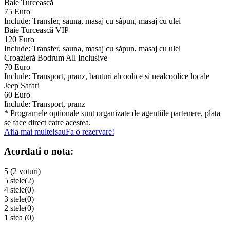
Baie Turcească
75 Euro
Include: Transfer, sauna, masaj cu săpun, masaj cu ulei
Baie Turcească VIP
120 Euro
Include: Transfer, sauna, masaj cu săpun, masaj cu ulei
Croazieră Bodrum All Inclusive
70 Euro
Include: Transport, pranz, bauturi alcoolice si nealcoolice locale
Jeep Safari
60 Euro
Include: Transport, pranz
* Programele optionale sunt organizate de agentiile partenere, plata
se face direct catre acestea.
Afla mai multe!
sau
Fa o rezervare!
Acordati o nota:
5 (2 voturi)
5 stele
(2)
4 stele
(0)
3 stele
(0)
2 stele
(0)
1 stea
(0)