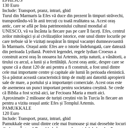
EPHESUS
130 Euro
Include: Transport, pranz, intrari, ghid
Turul din Marmaris la Efes vă duce din prezent în timpuri străvechi,
transportându-vă în anii trecuți cu toată realitatea sa. Acest oraș
antic, care se află pe lista patrimoniului cultural mondial al
UNESCO, vă va încânta la fiecare pas pe care îl faceți. Efes, centrul
zeilor mitologici și al civilizațiilor istorice, este unul dintre locurile pe
care trebuie să le vizitați neapărat în timpul vacanței dumneavoastră
în Marmaris. Orașul antic Efes are o istorie îndelungată, care datează
din perioada Lydiană. Potrivit legendei, regele lydian Croesus a
construit acest oraș în onoarea lui Artemis, zeița naturii, a vânătorii, a
tirului cu arcul, a lunii și a fertilității. Acest oraș antic, despre care se
spune că a durat 120 de ani pentru a fi construit, a fost unul dintre
cele mai importante centre și capitale ale lumii în perioada elenistică.
Și-a păstrat această caracteristică timp de mulți ani datorită apropierii
sale de mare, a portului și a importanței comerciale. Acest oras este
de asemenea un punct important pentru societatea creștină. Se crede
că Biblia a fost scrisă aici, iar Fecioara Maria a murit aici.
Aproximativ 2 milioane de turiști creștini vin în Turcia în fiecare an
pentru a vizita orașul antic Efes și Templul Artemis.
PAMUKKALE
120 Euro
Include: Transport, pranz, intrari, ghid
Pamukkale este unul dintre cele mai frumoase şi mai deosebite locuri