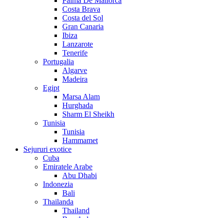
Palma De Mallorca
Costa Brava
Costa del Sol
Gran Canaria
Ibiza
Lanzarote
Tenerife
Portugalia
Algarve
Madeira
Egipt
Marsa Alam
Hurghada
Sharm El Sheikh
Tunisia
Tunisia
Hammamet
Sejururi exotice
Cuba
Emiratele Arabe
Abu Dhabi
Indonezia
Bali
Thailanda
Thailand