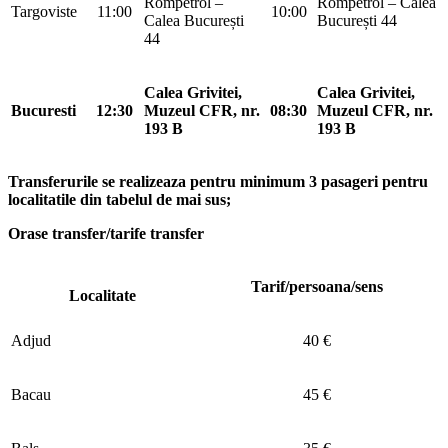
Rompetrol –
Rompetrol – Calea
Targoviste
11:00
10:00
Calea București
București 44
44
Calea Grivitei,
Calea Grivitei,
Bucuresti
12:30
Muzeul CFR, nr.
08:30
Muzeul CFR, nr.
193 B
193 B
Transferurile se realizeaza pentru minimum 3 pasageri pentru
localitatile din tabelul de mai sus;
Orase transfer/tarife transfer
Tarif/persoana/sens
Localitate
Adjud
40 €
Bacau
45 €