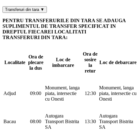
Transferuri din tara ▼
PENTRU TRANSFERURILE DIN TARA SE ADAUGA
SUPLIMENTUL DE TRANSFER SPECIFICAT IN
DREPTUL FIECAREI LOCALITATI
TRANSFERURI DIN TARA:
Ora de
Ora de
Loc de
sosire
Localitate
plecare
Loc de debarcare
imbarcare
la
la dus
retur
Monument, langa
Monument, langa
Adjud
09:00
piata, intersectie
12:30
piata, intersectie cu
cu Onesti
Onesti
Autogara
Autogara
Bacau
08:00
Transport Bistrita
13:30
Transport Bistrita
SA
SA