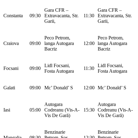
Gara CFR –
Gara CFR –
Constanta
09:30
Extravacanta, Str.
11:30
Extravacanta, Str.
Garii,
Garii,
Peco Petrom,
Peco Petrom,
Craiova
09:00
langa Autogara
12:00
langa Autogara
Bacriz
Bacriz
Lidl Focsani,
Lidl Focsani,
Focsani
09:00
11:30
Fosta Autogara
Fosta Autogara
Galati
09:00
Mc’ Donald’ S
12:00
Mc’ Donald’ S
Autogara
Autogara
Iasi
05:00
Codreanu (Vis-A-
15:30
Codreanu (Vis-A-
Vis De Gară)
Vis De Gară)
Benzinarie
Benzinarie
Mangalia
08:30
Petrom, Sos.
12:30
Petrom, Sos.