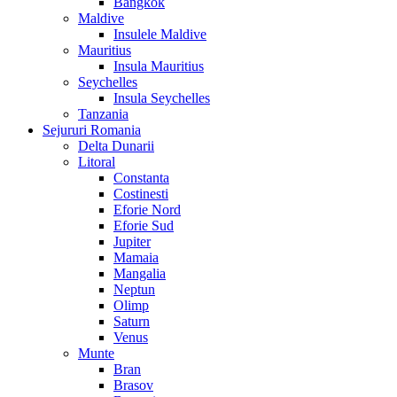
Bangkok
Maldive
Insulele Maldive
Mauritius
Insula Mauritius
Seychelles
Insula Seychelles
Tanzania
Sejururi Romania
Delta Dunarii
Litoral
Constanta
Costinesti
Eforie Nord
Eforie Sud
Jupiter
Mamaia
Mangalia
Neptun
Olimp
Saturn
Venus
Munte
Bran
Brasov