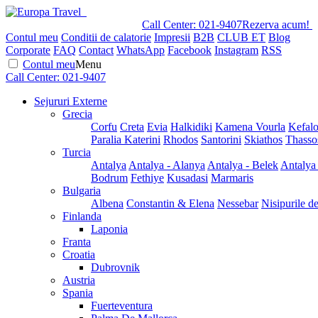
Call Center:
021-9407
Rezerva acum!
Contul meu
Conditii de calatorie
Impresii
B2B
CLUB ET
Blog
Corporate
FAQ
Contact
WhatsApp
Facebook
Instagram
RSS
Contul meu
Menu
Call Center:
021-9407
Sejururi Externe
Grecia
Corfu
Creta
Evia
Halkidiki
Kamena Vourla
Kefalo
Paralia Katerini
Rhodos
Santorini
Skiathos
Thasso
Turcia
Antalya
Antalya - Alanya
Antalya - Belek
Antalya
Bodrum
Fethiye
Kusadasi
Marmaris
Bulgaria
Albena
Constantin & Elena
Nessebar
Nisipurile d
Finlanda
Laponia
Franta
Croatia
Dubrovnik
Austria
Spania
Fuerteventura