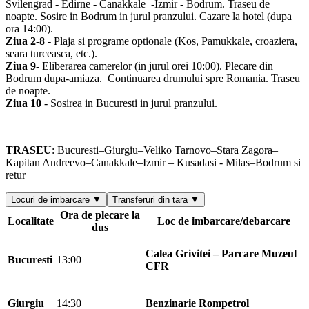
Svilengrad - Edirne - Canakkale -Izmir - Bodrum. Traseu de
noapte. Sosire in Bodrum in jurul pranzului. Cazare la hotel (dupa
ora 14:00).
Ziua 2-8
- Plaja si programe optionale (Kos, Pamukkale, croaziera,
seara turceasca, etc.).
Ziua 9
- Eliberarea camerelor (in jurul orei 10:00). Plecare din
Bodrum dupa-amiaza. Continuarea drumului spre Romania. Traseu
de noapte.
Ziua 10
- Sosirea in Bucuresti in jurul pranzului.
TRASEU
: Bucuresti–Giurgiu–Veliko Tarnovo–Stara Zagora–
Kapitan Andreevo–Canakkale–Izmir – Kusadasi - Milas–Bodrum si
retur
Locuri de imbarcare ▼
Transferuri din tara ▼
Ora de plecare la
Localitate
Loc de imbarcare/debarcare
dus
Calea Grivitei – Parcare Muzeul
Bucuresti
13:00
CFR
Giurgiu
14:30
Benzinarie Rompetrol