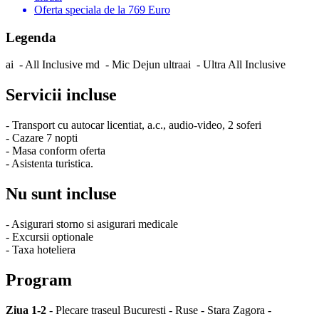
Oferta speciala
de la 769 Euro
Legenda
ai
-
All Inclusive
md
-
Mic Dejun
ultraai
-
Ultra All Inclusive
Servicii incluse
- Transport cu autocar licentiat, a.c., audio-video, 2 soferi
- Cazare 7 nopti
- Masa conform oferta
- Asistenta turistica.
Nu sunt incluse
- Asigurari storno si asigurari medicale
- Excursii optionale
- Taxa hoteliera
Program
Ziua 1-2
- Plecare traseul Bucuresti - Ruse - Stara Zagora -