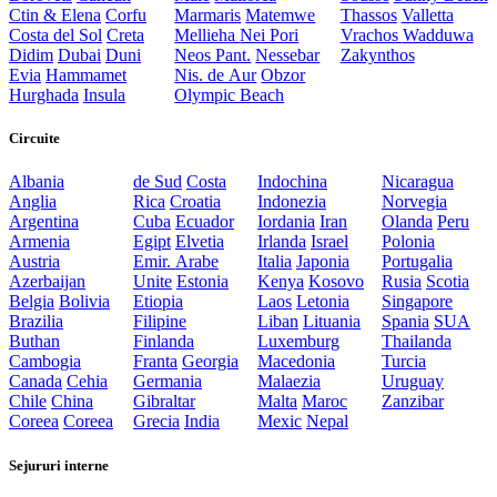
Ctin & Elena
Corfu
Marmaris
Matemwe
Thassos
Valletta
Costa del Sol
Creta
Mellieha
Nei Pori
Vrachos
Wadduwa
Didim
Dubai
Duni
Neos Pant.
Nessebar
Zakynthos
Evia
Hammamet
Nis. de Aur
Obzor
Hurghada
Insula
Olympic Beach
Circuite
Albania
de Sud
Costa
Indochina
Nicaragua
Anglia
Rica
Croatia
Indonezia
Norvegia
Argentina
Cuba
Ecuador
Iordania
Iran
Olanda
Peru
Armenia
Egipt
Elvetia
Irlanda
Israel
Polonia
Austria
Emir. Arabe
Italia
Japonia
Portugalia
Azerbaijan
Unite
Estonia
Kenya
Kosovo
Rusia
Scotia
Belgia
Bolivia
Etiopia
Laos
Letonia
Singapore
Brazilia
Filipine
Liban
Lituania
Spania
SUA
Buthan
Finlanda
Luxemburg
Thailanda
Cambogia
Franta
Georgia
Macedonia
Turcia
Canada
Cehia
Germania
Malaezia
Uruguay
Chile
China
Gibraltar
Malta
Maroc
Zanzibar
Coreea
Coreea
Grecia
India
Mexic
Nepal
Sejururi interne