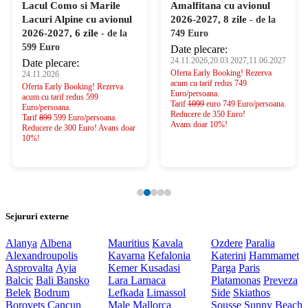
Lacul Como si Marile
Amalfitana cu avionul
Lacuri Alpine cu avionul
2026-2027, 8 zile
- de la
2026-2027, 6 zile
- de la
749 Euro
599 Euro
Date plecare:
24.11.2026,20.03.2027,11.06.2027
Date plecare:
Oferta Early Booking! Rezerva
24.11.2026
acum cu tarif redus 749
Oferta Early Booking! Rezerva
Euro/persoana.
acum cu tarif redus 599
Tarif
1099
euro 749 Euro/persoana.
Euro/persoana.
Reducere de 350 Euro!
Tarif
899
599 Euro/persoana.
Avans doar 10%!
Reducere de 300 Euro! Avans doar
10%!
Sejururi externe
Alanya
Albena
Mauritius
Kavala
Ozdere
Paralia
Alexandroupolis
Kavarna
Kefalonia
Katerini
Hammamet
Asprovalta
Ayia
Kemer
Kusadasi
Parga
Paris
Balcic
Bali
Bansko
Lara
Larnaca
Platamonas
Preveza
Belek
Bodrum
Lefkada
Limassol
Side
Skiathos
Borovets
Cancun
Male
Mallorca
Sousse
Sunny Beach