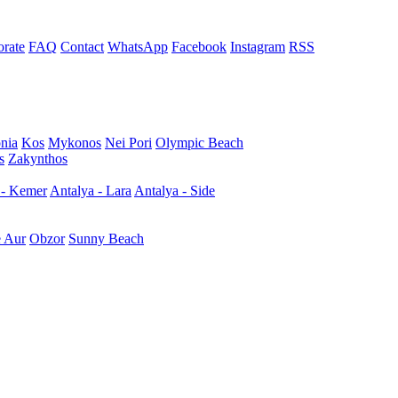
rate
FAQ
Contact
WhatsApp
Facebook
Instagram
RSS
nia
Kos
Mykonos
Nei Pori
Olympic Beach
s
Zakynthos
 - Kemer
Antalya - Lara
Antalya - Side
e Aur
Obzor
Sunny Beach