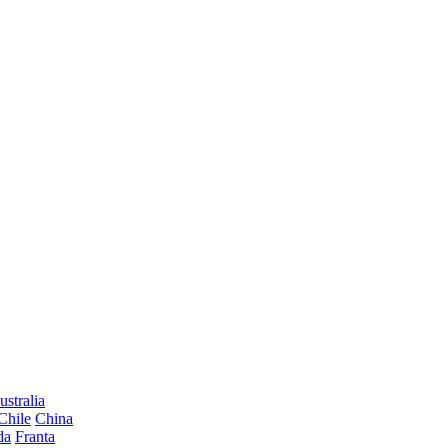
ustralia
Chile
China
da
Franta