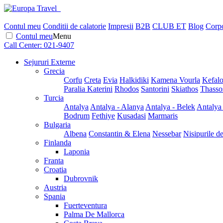
Contul meu
Conditii de calatorie
Impresii
B2B
CLUB ET
Blog
Corpo
Contul meu
Menu
Call Center:
021-9407
Sejururi Externe
Grecia
Corfu
Creta
Evia
Halkidiki
Kamena Vourla
Kefalo
Paralia Katerini
Rhodos
Santorini
Skiathos
Thasso
Turcia
Antalya
Antalya - Alanya
Antalya - Belek
Antalya
Bodrum
Fethiye
Kusadasi
Marmaris
Bulgaria
Albena
Constantin & Elena
Nessebar
Nisipurile d
Finlanda
Laponia
Franta
Croatia
Dubrovnik
Austria
Spania
Fuerteventura
Palma De Mallorca