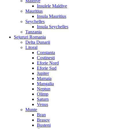
Maldive
Insulele Maldive
Mauritius
Insula Mauritius
Seychelles
Insula Seychelles
Tanzania
Sejururi Romania
Delta Dunarii
Litoral
Constanta
Costinesti
Eforie Nord
Eforie Sud
Jupiter
Mamaia
Mangalia
Neptun
Olimp
Saturn
Venus
Munte
Bran
Brasov
Busteni