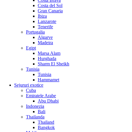
Costa Brava
Costa del Sol
Gran Canaria
Ibiza
Lanzarote
Tenerife
Portugalia
Algarve
Madeira
Egipt
Marsa Alam
Hurghada
Sharm El Sheikh
Tunisia
Tunisia
Hammamet
Sejururi exotice
Cuba
Emiratele Arabe
Abu Dhabi
Indonezia
Bali
Thailanda
Thailand
Bangkok