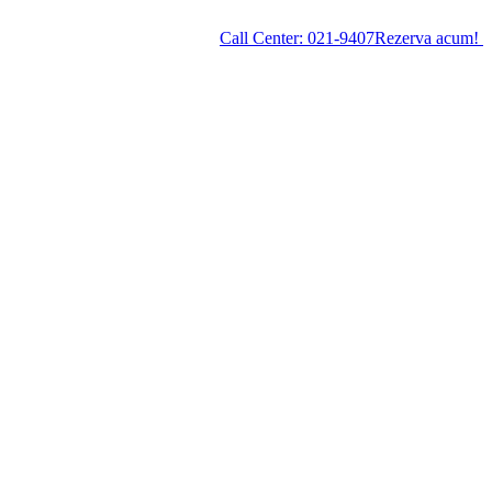
Call Center:
021-9407
Rezerva acum!