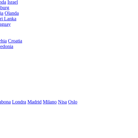
anda
Israel
burg
ia
Olanda
ri Lanka
uguay
hia
Croatia
edonia
abona
Londra
Madrid
Milano
Nisa
Oslo