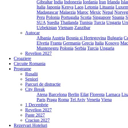
Gibraltar
India
Indonezia
Iordania
Iran
Irlanda
Isl
Italia
Japonia
Kenya
Laos
Letonia
Lituania
Luxem
Madagascar
Malaezia
Maroc
Mexic
Nepal
Norveg
Peru
Polonia
Portugalia
Scotia
Singapore
Spania
S
SUA
Suedia
Thailanda
Tunisia
Turcia
Ungaria
Ur
Uzbekistan
Vietnam
Zanzibar
Autocar
Albania
Austria
Bosnia si Hertegovina
Bulgaria
Ce
Elvetia
Franta
Germania
Grecia
Italia
Kosovo
Mac
Muntenegru
Polonia
Serbia
Turcia
Ungaria
Revelion 2027
Croaziere
Circuite Romania
Programe
Rusalii
Seniori
Parcuri de distractie
City Break
Atena
Barcelona
Berlin
Eilat
Florenta
Larnaca
Lis
Paris
Praga
Roma
Tel Aviv
Venetia
Viena
1 Decembrie
Revelion 2027
Paste 2027
Craciun 2027
Rezervari Hoteluri