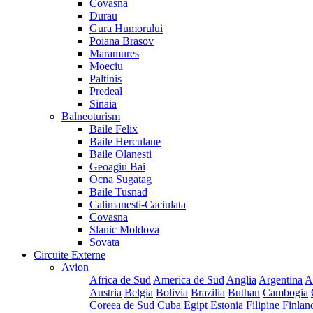
Covasna
Durau
Gura Humorului
Poiana Brasov
Maramures
Moeciu
Paltinis
Predeal
Sinaia
Balneoturism
Baile Felix
Baile Herculane
Baile Olanesti
Geoagiu Bai
Ocna Sugatag
Baile Tusnad
Calimanesti-Caciulata
Covasna
Slanic Moldova
Sovata
Circuite Externe
Avion
Africa de Sud
America de Sud
Anglia
Argentina
A
Austria
Belgia
Bolivia
Brazilia
Buthan
Cambogia
Coreea de Sud
Cuba
Egipt
Estonia
Filipine
Finlan