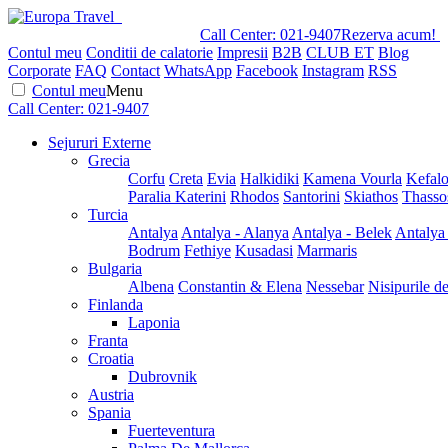
Call Center:
021-9407
Rezerva acum!
Contul meu
Conditii de calatorie
Impresii
B2B
CLUB ET
Blog
Corporate
FAQ
Contact
WhatsApp
Facebook
Instagram
RSS
Contul meu
Menu
Call Center:
021-9407
Sejururi Externe
Grecia
Corfu
Creta
Evia
Halkidiki
Kamena Vourla
Kefalo
Paralia Katerini
Rhodos
Santorini
Skiathos
Thasso
Turcia
Antalya
Antalya - Alanya
Antalya - Belek
Antalya
Bodrum
Fethiye
Kusadasi
Marmaris
Bulgaria
Albena
Constantin & Elena
Nessebar
Nisipurile d
Finlanda
Laponia
Franta
Croatia
Dubrovnik
Austria
Spania
Fuerteventura