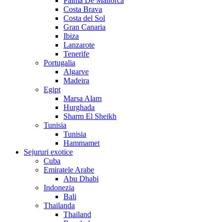
Palma De Mallorca
Costa Brava
Costa del Sol
Gran Canaria
Ibiza
Lanzarote
Tenerife
Portugalia
Algarve
Madeira
Egipt
Marsa Alam
Hurghada
Sharm El Sheikh
Tunisia
Tunisia
Hammamet
Sejururi exotice
Cuba
Emiratele Arabe
Abu Dhabi
Indonezia
Bali
Thailanda
Thailand