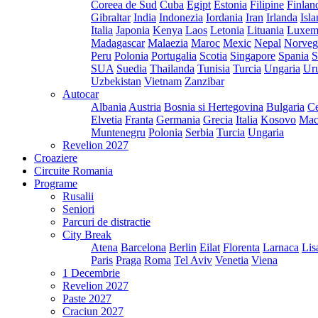
Coreea de Sud
Cuba
Egipt
Estonia
Filipine
Finlan
Gibraltar
India
Indonezia
Iordania
Iran
Irlanda
Isl
Italia
Japonia
Kenya
Laos
Letonia
Lituania
Luxem
Madagascar
Malaezia
Maroc
Mexic
Nepal
Norveg
Peru
Polonia
Portugalia
Scotia
Singapore
Spania
S
SUA
Suedia
Thailanda
Tunisia
Turcia
Ungaria
Ur
Uzbekistan
Vietnam
Zanzibar
Autocar
Albania
Austria
Bosnia si Hertegovina
Bulgaria
Ce
Elvetia
Franta
Germania
Grecia
Italia
Kosovo
Mac
Muntenegru
Polonia
Serbia
Turcia
Ungaria
Revelion 2027
Croaziere
Circuite Romania
Programe
Rusalii
Seniori
Parcuri de distractie
City Break
Atena
Barcelona
Berlin
Eilat
Florenta
Larnaca
Lis
Paris
Praga
Roma
Tel Aviv
Venetia
Viena
1 Decembrie
Revelion 2027
Paste 2027
Craciun 2027