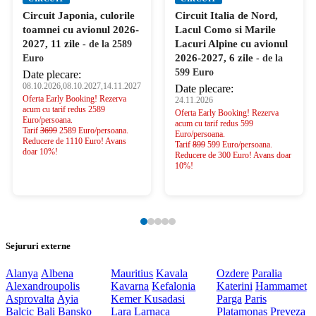
Circuit Italia de Nord,
Circuit Coasta
Lacul Como si Marile
Amalfitana cu avionul
Lacuri Alpine cu avionul
2026-2027, 8 zile
- de la
2026-2027, 6 zile
- de la
749 Euro
599 Euro
Date plecare:
24.11.2026,20.03.2027,11.06.2027
Date plecare:
Oferta Early Booking! Rezerva
24.11.2026
acum cu tarif redus 749
Oferta Early Booking! Rezerva
Euro/persoana.
acum cu tarif redus 599
Tarif
1099
euro 749 Euro/persoana.
Euro/persoana.
Reducere de 350 Euro!
Tarif
899
599 Euro/persoana.
Avans doar 10%!
Reducere de 300 Euro! Avans doar
10%!
Sejururi externe
Alanya
Albena
Mauritius
Kavala
Ozdere
Paralia
Alexandroupolis
Kavarna
Kefalonia
Katerini
Hammamet
Asprovalta
Ayia
Kemer
Kusadasi
Parga
Paris
Balcic
Bali
Bansko
Lara
Larnaca
Platamonas
Preveza