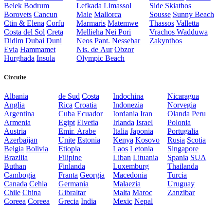
Belek
Bodrum
Lefkada
Limassol
Side
Skiathos
Borovets
Cancun
Male
Mallorca
Sousse
Sunny Beach
Ctin & Elena
Corfu
Marmaris
Matemwe
Thassos
Valletta
Costa del Sol
Creta
Mellieha
Nei Pori
Vrachos
Wadduwa
Didim
Dubai
Duni
Neos Pant.
Nessebar
Zakynthos
Evia
Hammamet
Nis. de Aur
Obzor
Hurghada
Insula
Olympic Beach
Circuite
Albania
de Sud
Costa
Indochina
Nicaragua
Anglia
Rica
Croatia
Indonezia
Norvegia
Argentina
Cuba
Ecuador
Iordania
Iran
Olanda
Peru
Armenia
Egipt
Elvetia
Irlanda
Israel
Polonia
Austria
Emir. Arabe
Italia
Japonia
Portugalia
Azerbaijan
Unite
Estonia
Kenya
Kosovo
Rusia
Scotia
Belgia
Bolivia
Etiopia
Laos
Letonia
Singapore
Brazilia
Filipine
Liban
Lituania
Spania
SUA
Buthan
Finlanda
Luxemburg
Thailanda
Cambogia
Franta
Georgia
Macedonia
Turcia
Canada
Cehia
Germania
Malaezia
Uruguay
Chile
China
Gibraltar
Malta
Maroc
Zanzibar
Coreea
Coreea
Grecia
India
Mexic
Nepal