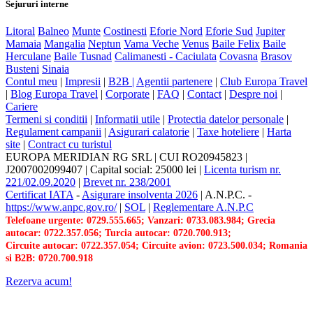
Sejururi interne
Litoral
Balneo
Munte
Costinesti
Eforie Nord
Eforie Sud
Jupiter
Mamaia
Mangalia
Neptun
Vama Veche
Venus
Baile Felix
Baile
Herculane
Baile Tusnad
Calimanesti - Caciulata
Covasna
Brasov
Busteni
Sinaia
Contul meu
|
Impresii
|
B2B |
Agentii partenere
|
Club Europa Travel
|
Blog Europa Travel
|
Corporate
|
FAQ
|
Contact
|
Despre noi
|
Cariere
Termeni si conditii
|
Informatii utile
|
Protectia datelor personale
|
Regulament campanii
|
Asigurari calatorie
|
Taxe hoteliere
|
Harta
site
|
Contract cu turistul
EUROPA MERIDIAN RG SRL
|
CUI RO20945823
|
J2007002099407
|
Capital social: 25000 lei
|
Licenta turism nr.
221/02.09.2020
|
Brevet nr. 238/2001
Certificat IATA
-
Asigurare insolventa 2026
|
A.N.P.C.
-
https://www.anpc.gov.ro/
|
SOL
|
Reglementare A.N.P.C
Telefoane urgente: 0729.555.665; Vanzari: 0733.083.984; Grecia
autocar: 0722.357.056; Turcia autocar: 0720.700.913;
Circuite autocar: 0722.357.054; Circuite avion: 0723.500.034; Romania
si B2B: 0720.700.918
Rezerva acum!