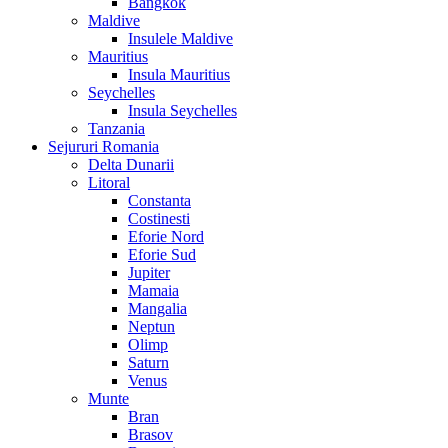
Bangkok
Maldive
Insulele Maldive
Mauritius
Insula Mauritius
Seychelles
Insula Seychelles
Tanzania
Sejururi Romania
Delta Dunarii
Litoral
Constanta
Costinesti
Eforie Nord
Eforie Sud
Jupiter
Mamaia
Mangalia
Neptun
Olimp
Saturn
Venus
Munte
Bran
Brasov